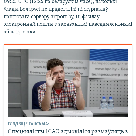
09:25 UTC (12:25 па беларускім часе), паколькі
ўлады Беларусі не прадставілі ні журналаў
паштовага сэрвэру airport.by, ні файлаў
электроннай пошты з захаванымі паведамленьнямі
аб пагрозах».
ГЛЯДЗІЦЕ ТАКСАМА:
Спэцыялісты ІСАО адмовіліся размаўляць з