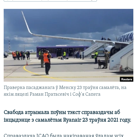
КУЛЬТУРА
МОВА
КАЛЯНДАР
НА ХВАЛЯХ СВАБОДЫ
Праверка пасаджанага ў Менску 23 траўня самалёта, на
якім ляцелі Раман Пратасевіч і Соф'я Сапега
Свабода атрымала поўны тэкст справаздачы аб
інцыдэнце з самалётам Ryanair 23 траўня 2021 году.
Справаздача ІCАО была накіраваная ўладам усіх