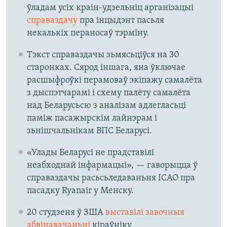
ўладам усіх краін-удзельніц арганізацыі
справаздачу
пра інцыдэнт пасьля
некалькіх пераносаў тэрміну.
Тэкст справаздачы зьмясьціўся на 30
старонках. Сярод іншага, яна ўключае
расшыфроўкі перамоваў экіпажу самалёта
з дыспэтчарамі і схему палёту самалёта
над Беларусьсю з аналізам адлегласьці
паміж пасажырскім лайнэрам і
зьнішчальнікам ВПС Беларусі.
«Улады Беларусі не прадставілі
неабходнай інфармацыі», — гаворыцца ў
справаздачы расьсьледаваньня ІCАО пра
пасадку Ryanair у Менску.
20 студзеня ў ЗША
выставілі завочныя
абвінавачаньні
кіраўніку