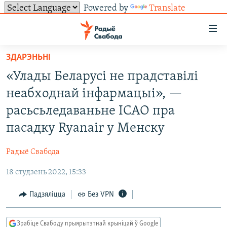
Powered by
Translate
Лінкі
ўнівэрсальнага
доступу
ЗДАРЭНЬНІ
НАВІНЫ
Перайсьці
«Улады Беларусі не прадставілі
да
ТОЛЬКІ НА СВАБОДЗЕ
УСЕ НАВІНЫ
неабходнай інфармацыі», —
галоўнага
СУВЯЗЬ
ВІДЭА І ФОТА
ТЭСТЫ
зьместу
расьсьледаваньне ІCАО пра
Перайсьці
ПАДПІСАЦЦА
ЛЮДЗІ
БЛОГІ
АБЫСЬЦІ БЛЯКАВАНЬНЕ
пасадку Ryanair у Менску
да
ПАЛІТЫКА
ГІСТОРЫЯ НА СВАБОДЗЕ
ПАДЗЯЛІЦЦА ІНФАРМАЦЫЯЙ
RSS
галоўнай
САЧЫЦЕ ЗА АБНАЎЛЕНЬНЯМІ
Радыё Свабода
навігацыі
ЭКАНОМІКА
ПАДКАСТЫ
ПАДКАСТЫ
Перайсьці
18 студзень 2022, 15:33
ВАЙНА
КНІГІ
FACEBOOK
да
Падзяліцца
Без VPN
БЕЛАРУСЫ НА ВАЙНЕ
АЎДЫЁКНІГІ
TWITTER
пошуку
ПАЛІТВЯЗЬНІ
PREMIUM
Усе сайты РС/РСЭ
Зрабіце Свабоду прыярытэтнай крыніцай ў Google