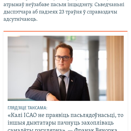
атрымаў неўзабаве пасьля інцыдэнту. Сьведчаньні
дыспэтчара аб падзеях 23 траўня ў справаздачы
адсутнічаюць.
ГЛЯДЗІЦЕ ТАКСАМА:
«Калі ICAO не праявіць пасьлядоўнасьці, то
іншыя дыктатары пачнуць захопліваць
самалёты рэгулярна», — Франак Вячорка