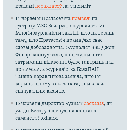
кратамі
перахварэў
на танзыліт.
14 чэрвеня Пратасевіча
прывялі
на
сустрэчу МЗС Беларусі з журналістамі.
Многія журналісты заявілі, што ня вераць
таму, што Пратасевіч прамаўляе свае
словы добраахвотна. Журналіст BBC Джон
Фішэр пакінуў залю, напісаўшы, што
затрыманы відавочна будзе гаварыць пад
прымусам, а журналістка БелаПАН
Тацяна Каравянкова заявіла, што ня
верыць нічому з сказанага, і выказала
спачуваньне вязьню.
15 чэрвеня дырэктар Ryanair
расказаў
, як
улады Беларусі ціснулі на капітана
самалёта і экіпаж.