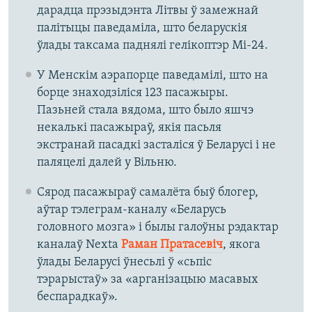
дарадца прэзыдэнта Літвы ў замежнай
палітыцы паведаміла, што беларускія
ўлады таксама паднялі гелікоптэр Мі-24.
У Менскім аэрапорце паведамілі, што на
борце знаходзіліся 123 пасажыры.
Пазьней стала вядома, што было яшчэ
некалькі пасажыраў, якія пасьля
экстранай пасадкі засталіся ў Беларусі і не
паляцелі далей у Вільню.
Сярод пасажыраў самалёта быў блогер,
аўтар тэлеграм-каналу «Беларусь
головного мозга» і былы галоўны рэдактар
каналаў Nexta
Раман Пратасевіч
, якога
ўлады Беларусі ўнесьлі ў «сьпіс
тэрарыстаў» за «арганізацыю масавых
беспарадкаў».