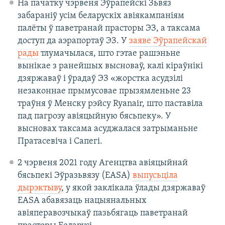
На пачатку чэрвеня Эўрапейскі Зьвяз
забараніў усім беларускіх авіякампаніям
палёты ў паветранай прасторы ЭЗ, а таксама
доступ да аэрапортаў ЭЗ.
У
заяве Эўрапейскай
рады
тлумачылася, што гэтае рашэньне
вынікае з ранейшых высноваў, калі кіраўнікі
дзяржаваў і ўрадаў ЭЗ «жорстка асудзілі
незаконнае прымусовае прызямленьне 23
траўня ў Менску рэйсу Ryanair, што паставіла
пад пагрозу авіяцыйную бясьпеку». У
высновах таксама асуджалася затрыманьне
Пратасевіча і Сапегі.​
2 чэрвеня 2021 году Агенцтва авіяцыйнай
бясьпекі Эўразьвязу (EASA)
выпусьціла
дырэктыву
, у якой заклікала ўлады дзяржаваў
EASA абавязаць нацыянальных
авіяперавозчыкаў пазьбягаць паветранай