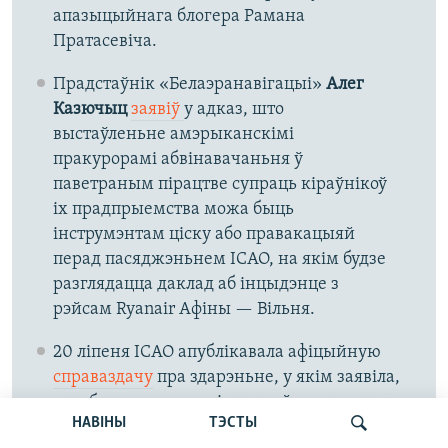
апазыцыйнага блогера Рамана
Пратасевіча.
Прадстаўнік «Белаэранавігацыі»
Алег
Казючыц
заявіў
у адказ,
што
выстаўленьне амэрыканскімі
пракурорамі абвінавачаньня ў
паветраным пірацтве супраць кіраўнікоў
іх прадпрыемства можа быць
інструмэнтам ціску або правакацыяй
перад пасяджэньнем ICAO, на якім будзе
разглядацца даклад аб інцыдэнце з
рэйсам Ryanair Афіны — Вільня.
20 ліпеня ICAO апублікавала афіцыйную
справаздачу
пра здарэньне, у якім заявіла,
што беларуская вэрсія падзей не атрымала
НАВІНЫ
ТЭСТЫ
ніякага пацьверджаньня, відэа- і