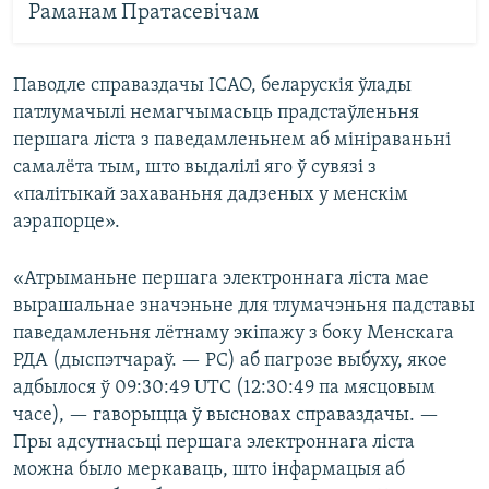
Раманам Пратасевічам
Паводле справаздачы ІCАО, беларускія ўлады
патлумачылі немагчымасьць прадстаўленьня
першага ліста з паведамленьнем аб мініраваньні
самалёта тым, што выдалілі яго ў сувязі з
«палітыкай захаваньня дадзеных у менскім
аэрапорце».
«Атрыманьне першага электроннага ліста мае
вырашальнае значэньне для тлумачэньня падставы
паведамленьня лётнаму экіпажу з боку Менскага
РДА (дыспэтчараў. — РС) аб пагрозе выбуху, якое
адбылося ў 09:30:49 UTC (12:30:49 па мясцовым
часе), — гаворыцца ў высновах справаздачы. —
Пры адсутнасьці першага электроннага ліста
можна было меркаваць, што інфармацыя аб