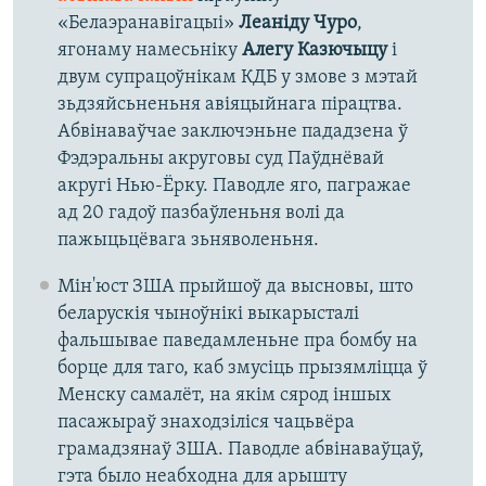
«Белаэранавігацыі»
Леаніду Чуро
,
ягонаму намесьніку
Алегу Казючыцу
і
двум супрацоўнікам КДБ у змове з мэтай
зьдзяйсьненьня авіяцыйнага пірацтва.
Абвінаваўчае заключэньне пададзена ў
Фэдэральны акруговы суд Паўднёвай
акругі Нью-Ёрку. Паводле яго, пагражае
ад 20 гадоў пазбаўленьня волі да
пажыцьцёвага зьняволеньня.
Мін'юст ЗША прыйшоў да высновы, што
беларускія чыноўнікі выкарысталі
фальшывае паведамленьне пра бомбу на
борце для таго, каб змусіць прызямліцца ў
Менску самалёт, на якім сярод іншых
пасажыраў знаходзіліся чацьвёра
грамадзянаў ЗША. Паводле абвінаваўцаў,
гэта было неабходна для арышту