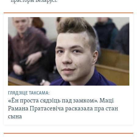
прасторы Беларусі.
ГЛЯДЗІЦЕ ТАКСАМА:
«Ён проста сядзіць пад замком». Маці
Рамана Пратасевіча расказала пра стан
сына