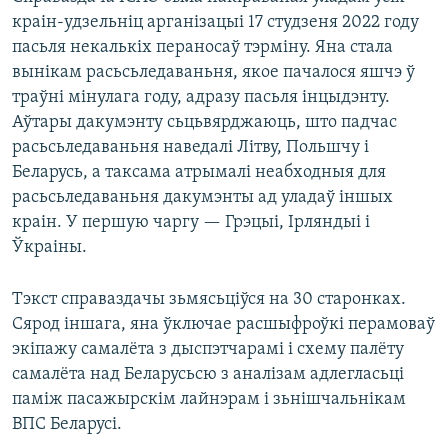
краін-удзельніц арганізацыі 17 студзеня 2022 году
пасьля некалькіх пераносаў тэрміну. Яна стала
вынікам расьсьледаваньня, якое пачалося яшчэ ў
траўні мінулага году, адразу пасьля інцыдэнту.
Аўтары дакумэнту сьцьвярджаюць, што падчас
расьсьледаваньня наведалі Літву, Польшчу і
Беларусь, а таксама атрымалі неабходныя для
расьсьледаваньня дакумэнты ад уладаў іншых
краін. У першую чаргу — Грэцыі, Ірляндыі і
Ўкраіны.
Тэкст справаздачы зьмясьціўся на 30 старонках.
Сярод іншага, яна ўключае расшыфроўкі перамоваў
экіпажу самалёта з дыспэтчарамі і схему палёту
самалёта над Беларусьсю з аналізам адлегласьці
паміж пасажырскім лайнэрам і зьнішчальнікам
ВПС Беларусі.