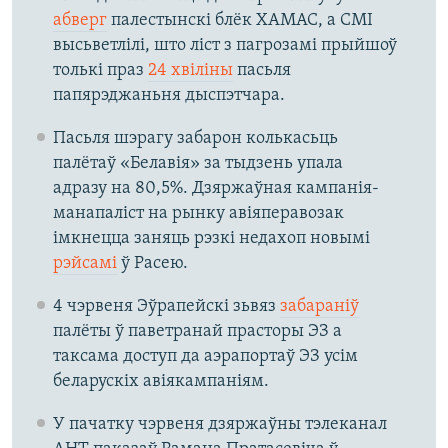
абверг
палестынскі блёк ХАМАС, а СМІ
высьветлілі, што ліст з пагрозамі прыйшоў
толькі праз
24 хвіліны
пасьля
папярэджаньня дыспэтчара.
Пасьля шэрагу забарон колькасьць
палётаў «Белавія» за тыдзень упала
адразу на 80,5%. Дзяржаўная кампанія-
манапаліст на рынку авіяперавозак
імкнецца заняць рэзкі недахоп новымі
рэйсамі
ў Расею.
4 чэрвеня Эўрапейскі зьвяз
забараніў
палёты ў паветранай прасторы ЭЗ а
таксама доступ да аэрапортаў ЭЗ усім
беларускіх авіякампаніям.
У пачатку чэрвеня дзяржаўны тэлеканал