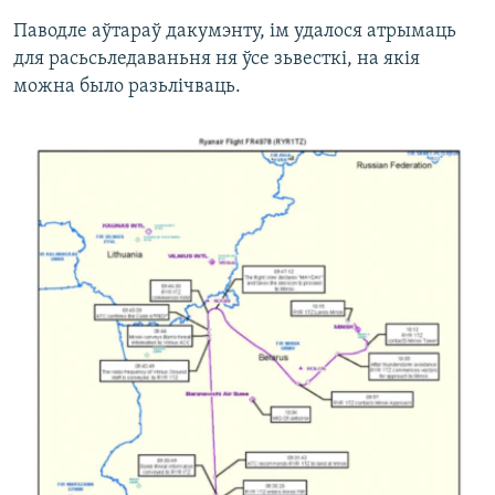
Паводле аўтараў дакумэнту, ім удалося атрымаць
для расьсьледаваньня ня ўсе зьвесткі, на якія
можна было разьлічваць.