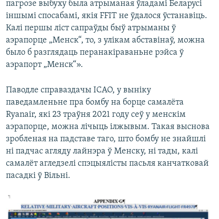
пагрозе выбуху была атрыманая ўладамі Беларусі
іншымі спосабамі, якія FFIT не ўдалося ўстанавіць.
Калі першы ліст сапраўды быў атрыманы ў
аэрапорце „Менск“, то, з улікам абставінаў, можна
было б разглядаць перанакіраваньне рэйса ў
аэрапорт „Менск“».
Паводле справаздачы ІCАО, у выніку
паведамленьне пра бомбу на борце самалёта
Ryanair, які 23 траўня 2021 году сеў у менскім
аэрапорце, можна лічыць ілжывым. Такая выснова
зробленая на падставе таго, што бомбу не знайшлі
ні падчас агляду лайнэра ў Менску, ні тады, калі
самалёт агледзелі спэцыялісты пасьля канчатковай
пасадкі ў Вільні.