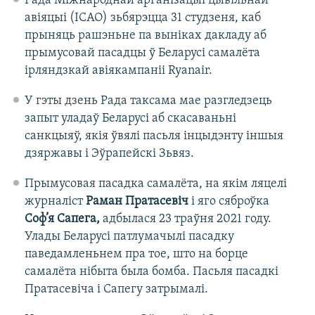
Рада Міжнароднай арганізацыі цывільнай
авіяцыі (ICAO) зьбярэцца 31 студзеня, каб
прыняць рашэньне па выніках дакладу аб
прымусовай пасадцы ў Беларусі самалёта
ірляндзкай авіякампаніі Ryanair.
У гэты дзень Рада таксама мае разгледзець
запыт уладаў Беларусі аб скасаваньні
санкцыяў, якія ўвялі пасьля інцыдэнту іншыя
дзяржавы і Эўрапейскі Зьвяз.
Прымусовая пасадка самалёта, на якім ляцелі
журналіст
Раман Пратасевіч
і яго сяброўка
Соф’я Сапега,
адбылася 23 траўня 2021 году.
Улады Беларусі патлумачылі пасадку
паведамленьнем пра тое, што на борце
самалёта нібыта была бомба. Пасьля пасадкі
Пратасевіча і Сапегу затрымалі.