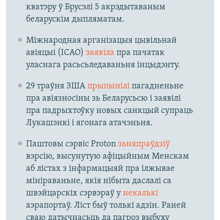
кватэру ў Брусэлі 5 акрэдытаваным
беларускім дыпляматам.
Міжнародная арганізацыя цывільнай
авіяцыі (ICAO)
заявіла
пра пачатак
уласнага расьсьледаваньня інцыдэнту.
29 траўня ЗША
прыпынілі
пагадненьне
пра авіязносіны зь Беларусьсю і заявілі
пра падрыхтоўку новых санкцый супраць
Лукашэнкі і ягонага атачэньня.
Паштовы сэрвіс Proton
зьняпраўдзіў
вэрсію, высунутую афіцыйным Менскам
аб лістах з інфармацыяй пра ілжывае
мініраваньне, якія нібыта даслалі са
швэйцарскіх сэрвэраў у
некалькі
аэрапортаў. Ліст быў толькі адзін. Раней
сваю датычнасьць да пагроз выбуху