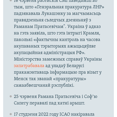
16 чэрвеня расейскія СМІ паведамілі аб
тым, што «Генэральная пракуратура ЛНР»
падзякавала Лукашэнку за магчымасьць
правядзеньня сьледчых дзеяньняў з
Раманам Пратасевічам". Украіна ў адказ
на гэта заявіла, што гэта інтрыгі Крамля,
паколькі «фактычны кантроль на часова
акупаваных тэрыторыях ажыцьцяўляе
акупацыйная адміністрацыя РФ».
Міністэрства замежных справаў Украіны
запатрабавала
ад уладаў Беларусі
пракамэнтаваць інфармацыю пра візыт у
Менск так званай «пракуратуры»
самаабвешчанай рэспублікі.
25 чэрвеня Рамана Пратасевіча і Софʼю
Сапегу перавялі пад хатні арышт.
17 студзеня 2022 году ІCАО накіравала