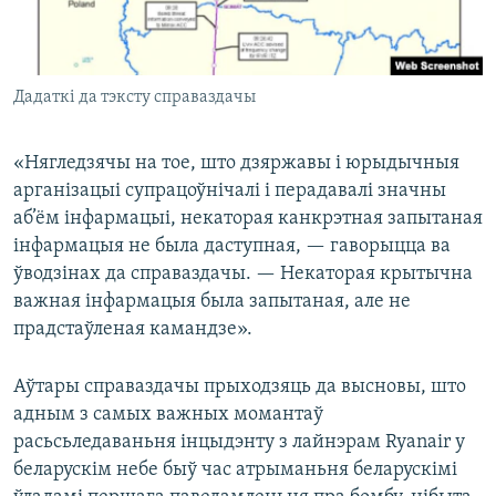
Дадаткі да тэксту справаздачы
«Нягледзячы на тое, што дзяржавы і юрыдычныя
арганізацыі супрацоўнічалі і перадавалі значны
аб’ём інфармацыі, некаторая канкрэтная запытаная
інфармацыя не была даступная, — гаворыцца ва
ўводзінах да справаздачы. — Некаторая крытычна
важная інфармацыя была запытаная, але не
прадстаўленая камандзе».
Аўтары справаздачы прыходзяць да высновы, што
адным з самых важных момантаў
расьсьледаваньня інцыдэнту з лайнэрам Ryanair у
беларускім небе быў час атрыманьня беларускімі