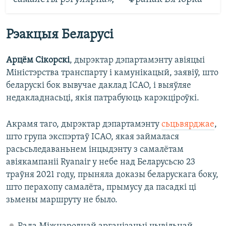
Рэакцыя Беларусі
Арцём Сікорскі
, дырэктар дэпартамэнту авіяцыі
Міністэрства транспарту і камунікацый, заявіў, што
беларускі бок вывучае даклад ICAO, і выяўляе
недакладнасьці, якія патрабуюць карэкціроўкі.
Акрамя таго, дырэктар дэпартамэнту
сьцьвярджае
,
што група экспэртаў ICAO, якая займалася
расьсьледаваньнем інцыдэнту з самалётам
авіякампаніі Ryanair у небе над Беларусьсю 23
траўня 2021 году, прыняла доказы беларускага боку,
што перахопу самалёта, прымусу да пасадкі ці
зьмены маршруту не было.