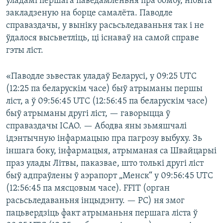
ўладамі першага паведамленьня пра бомбу, нібыта
закладзеную на борце самалёта. Паводле
справаздачы, у выніку расьсьледаваньня так і не
ўдалося высьветліць, ці існаваў на самой справе
гэты ліст.
«Паводле зьвестак уладаў Беларусі, у 09:25 UTC
(12:25 па беларускім часе) быў атрыманы першы
ліст, а ў 09:56:45 UTC (12:56:45 па беларускім часе)
быў атрыманы другі ліст, — гаворыцца ў
справаздачы ІCАО. — Абодва яны зьмяшчалі
ідэнтычную інфармацыю пра пагрозу выбуху. Зь
іншага боку, інфармацыя, атрыманая са Швайцарыі
праз улады Літвы, паказвае, што толькі другі ліст
быў адпраўлены ў аэрапорт „Менск“ у 09:56:45 UTC
(12:56:45 па мясцовым часе). FFIT (орган
расьсьледаваньня інцыдэнту. — РС) ня змог
пацьвердзіць факт атрыманьня першага ліста ў