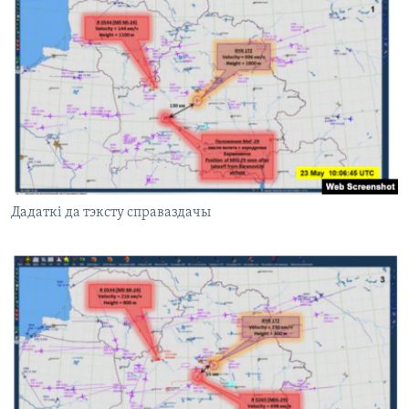
Дадаткі да тэксту справаздачы