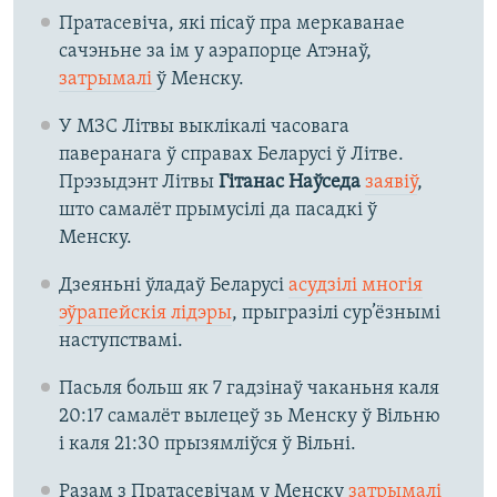
Пратасевіча, які пісаў пра меркаванае
сачэньне за ім у аэрапорце Атэнаў,
затрымалі
ў Менску.
У МЗС Літвы выклікалі часовага
паверанага ў справах Беларусі ў Літве.
Прэзыдэнт Літвы
Гітанас Наўседа
заявіў
,
што самалёт прымусілі да пасадкі ў
Менску.
Дзеяньні ўладаў Беларусі
асудзілі многія
эўрапейскія лідэры
, прыгразілі сур’ёзнымі
наступствамі.
Пасьля больш як 7 гадзінаў чаканьня каля
20:17 самалёт вылецеў зь Менску ў Вільню
і каля 21:30 прызямліўся ў Вільні.
Разам з Пратасевічам у Менску
затрымалі