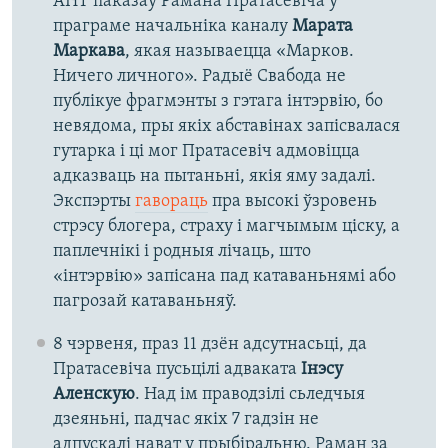
АНТ паказаў Рамана Пратасевіча ў
праграме начальніка каналу
Марата
Маркава
, якая называецца «Марков.
Ничего личного». Радыё Свабода не
публікуе фрагмэнты з гэтага інтэрвію, бо
невядома, пры якіх абставінах запісвалася
гутарка і ці мог Пратасевіч адмовіцца
адказваць на пытаньні, якія яму задалі.
Экспэрты
гавораць
пра высокі ўзровень
стрэсу блогера, страху і магчымым ціску, а
паплечнікі і родныя лічаць, што
«інтэрвію» запісана пад катаваньнямі або
пагрозай катаваньняў.
8 чэрвеня, праз 11 дзён адсутнасьці, да
Пратасевіча пусьцілі адваката
Інэсу
Аленскую
. Над ім праводзілі сьледчыя
дзеяньні, падчас якіх 7 гадзін не
адпускалі нават у прыбіральню. Раман за