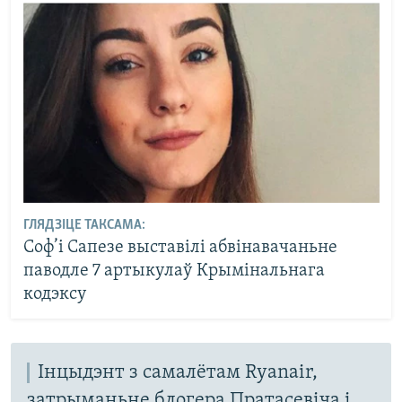
ГЛЯДЗІЦЕ ТАКСАМА:
Соф’і Сапезе выставілі абвінавачаньне
паводле 7 артыкулаў Крымінальнага
кодэксу
Інцыдэнт з самалётам Ryanair,
затрыманьне блогера Пратасевіча і