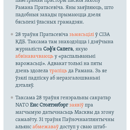
паветранай прасторы пасьля захопу
Рамана Пратасевіча. Яны заяўляюць, што
падобныя захады прымаюцца дзеля
бясьпекі ўласных грамадзян.
28 траўня Пратасевіча
зьмясьцілі
ў СІЗА
КДБ. Таксама там знаходзіцца і дзяўчына
журналіста
Соф’я Сапега
, якую
абвінавачваюць
у «распальваньні
варожасьці». Адвакат толькі на пяты
дзень здолела
трапіць
да Рамана. Зь яе
ўзялі падпіску аб неразгалошваньні
дэталяў.
Таксама 28 траўня генэральны сакратар
NATO
Енс Столтэнбэрг
заявіў
пра
магчымую датычнасьць Масквы да згону
самалёту. 31 траўня Паўночнаатлянтычны
альянс
абмежаваў
доступ у сваю штаб-