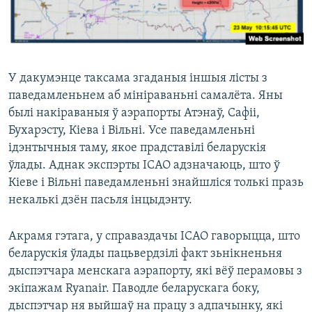
У дакумэнце таксама згаданыя іншыя лісты з
паведамленьнем аб мініраваньні самалёта. Яны
былі накіраваныя ў аэрапорты Атэнаў, Сафіі,
Бухарэсту, Кіева і Вільні. Усе паведамленьні
ідэнтычныя таму, якое прадставілі беларускія
ўлады. Аднак экспэрты ІCАО адзначаюць, што ў
Кіеве і Вільні паведамленьні знайшліся толькі празь
некалькі дзён пасьля інцыдэнту.
Акрамя гэтага, у справаздачы ІCАО гаворыцца, што
беларускія ўлады пацьвердзілі факт зьнікненьня
дыспэтчара менскага аэрапорту, які вёў перамовы з
экіпажам Ryanair. Паводле беларускага боку,
дыспэтчар ня выйшаў на працу з адпачынку, які