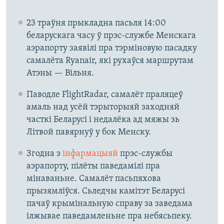
23 траўня прыкладна пасьля 14:00
беларускага часу ў прэс-службе Менскага
аэрапорту заявілі пра тэрміновую пасадку
самалёта Ryanair, які рухаўся маршрутам
Атэны — Вільня.
Паводле FlightRadar, самалёт праляцеў
амаль над усёй тэрыторыяй заходняй
часткі Беларусі і недалёка ад мяжы зь
Літвой павярнуў у бок Менску.
Згодна з
інфармацыяй
прэс-службы
аэрапорту, пілёты паведамілі пра
мінаваньне. Самалёт пасьпяхова
прызямліўся. Сьледчы камітэт Беларусі
пачаў крымінальную справу за заведама
ілжывае паведамленьне пра небясьпеку.