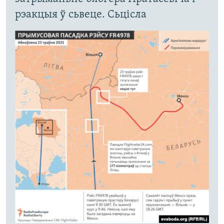
рэакцыя ў сьвеце. Сьцісла