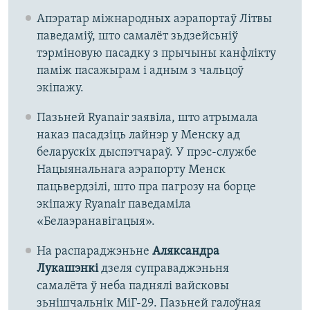
Апэратар міжнародных аэрапортаў Літвы
паведаміў, што самалёт зьдзейсьніў
тэрміновую пасадку з прычыны канфлікту
паміж пасажырам і адным з чальцоў
экіпажу.
Пазьней Ryanair заявіла, што атрымала
наказ пасадзіць лайнэр у Менску ад
беларускіх дыспэтчараў. У прэс-службе
Нацыянальнага аэрапорту Менск
пацьвердзілі, што пра пагрозу на борце
экіпажу Ryanair паведаміла
«Белаэранавігацыя».
На распараджэньне
Аляксандра
Лукашэнкі
дзеля суправаджэньня
самалёта ў неба паднялі вайсковы
зьнішчальнік МіГ-29. Пазьней галоўная