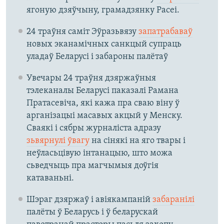
ягоную дзяўчыну, грамадзянку Расеі.
24 траўня саміт Эўразьвязу
запатрабаваў
новых эканамічных санкцый супраць
уладаў Беларусі і забароны палётаў
Увечары 24 траўня дзяржаўныя
тэлеканалы Беларусі паказалі Рамана
Пратасевіча, які кажа пра сваю віну ў
арганізацыі масавых акцый у Менску.
Сваякі і сябры журналіста адразу
зьвярнулі ўвагу
на сінякі на яго твары і
неўласьцівую інтанацыю, што можа
сьведчыць пра магчымыя доўгія
катаваньні.
Шэраг дзяржаў і авіякампаній
забаранілі
палёты ў Беларусь і ў беларускай