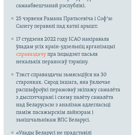
самаабвешчанай рэспублікі.
25 чэрвеня Рамана Пратасевіча і Софʼю
Сапегу перавялі пад хатні арышт.
17 студзеня 2022 году ІCАО накіравала
ўладам усіх краін-удзельніц арганізацыі
справаздачу
пра інцыдэнт пасьля
некалькіх пераносаў тэрміну.
Тэкст справаздачы зьмясьціўся на 30
старонках. Сярод іншага, яна ўключае
расшыфроўкі перамоваў экіпажу самалёта
з дыспэтчарамі і схему палёту самалёта
над Беларусьсю з аналізам адлегласьці
паміж пасажырскім лайнэрам і
зьнішчальнікам ВПС Беларусі.
«Улады Беларусі не прадставілі