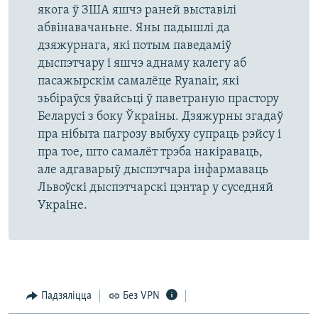
якога ў ЗША яшчэ раней выставілі
абвінавачаньне. Яны падышлі да
дзяжурнага, які потым паведаміў
дыспэтчару і яшчэ аднаму калегу аб
пасажырскім самалёце Ryanair, які
зьбіраўся ўвайсьці ў паветраную прастору
Беларусі з боку Ўкраіны. Дзяжурны згадаў
пра нібыта пагрозу выбуху супраць рэйсу і
пра тое, што самалёт трэба накіраваць,
але адгаварыў дыспэтчара інфармаваць
Львоўскі дыспэтчарскі цэнтар у суседняй
Украіне.
Падзяліцца
Без VPN