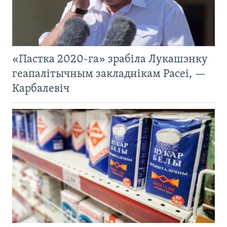
«Пастка 2020-га» зрабіла Лукашэнку
геапалітычным закладнікам Расеі, —
Карбалевіч