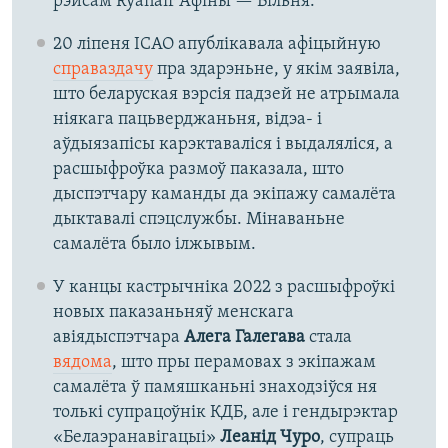
рэйсам Ryanair Афіны — Вільня.
20 ліпеня ICAO апублікавала афіцыйную
справаздачу
пра здарэньне, у якім заявіла,
што беларуская вэрсія падзей не атрымала
ніякага пацьверджаньня, відэа- і
аўдыязапісы карэктаваліся і выдаляліся, а
расшыфроўка размоў паказала, што
дыспэтчару каманды да экіпажу самалёта
дыктавалі спэцслужбы. Мінаваньне
самалёта было ілжывым.
У канцы кастрычніка 2022 з расшыфроўкі
новых паказаньняў менскага
авіядыспэтчара
Алега Галегава
стала
вядома
, што пры перамовах з экіпажам
самалёта ў памяшканьні знаходзіўся ня
толькі супрацоўнік КДБ, але і гендырэктар
«Белаэранавігацыі»
Леанід Чуро
, супраць