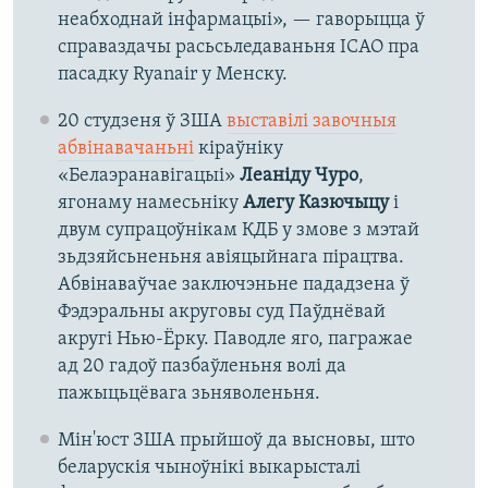
неабходнай інфармацыі», — гаворыцца ў
справаздачы расьсьледаваньня ІCАО пра
пасадку Ryanair у Менску.
20 студзеня ў ЗША
выставілі завочныя
абвінавачаньні
кіраўніку
«Белаэранавігацыі»
Леаніду Чуро
,
ягонаму намесьніку
Алегу Казючыцу
і
двум супрацоўнікам КДБ у змове з мэтай
зьдзяйсьненьня авіяцыйнага пірацтва.
Абвінаваўчае заключэньне пададзена ў
Фэдэральны акруговы суд Паўднёвай
акругі Нью-Ёрку. Паводле яго, пагражае
ад 20 гадоў пазбаўленьня волі да
пажыцьцёвага зьняволеньня.
Мін'юст ЗША прыйшоў да высновы, што
беларускія чыноўнікі выкарысталі