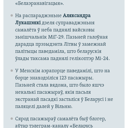
«Белаэранавігацыя».
На распараджэньне
Аляксандра
Лукашэнкі
дзеля суправаджэньня
самалёта ў неба паднялі вайсковы
зьнішчальнік МіГ-29. Пазьней галоўная
дарадца прэзыдэнта Літвы ў замежнай
палітыцы паведаміла, што беларускія
ўлады таксама паднялі гелікоптэр Мі-24.
У Менскім аэрапорце паведамілі, што на
борце знаходзіліся 123 пасажыры.
Пазьней стала вядома, што было яшчэ
некалькі пасажыраў, якія пасьля
экстранай пасадкі засталіся ў Беларусі і не
паляцелі далей у Вільню.
Сярод пасажыраў самалёта быў блогер,
аўтар тэлеграм-каналу «Беларусь