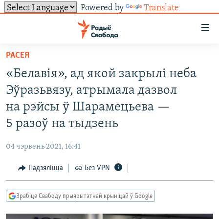
Powered by
Translate
Лінкі
ўнівэрсальнага
доступу
РАСЕЯ
НАВІНЫ
Перайсьці
«Белавія», ад якой закрылі неба
да
ТОЛЬКІ НА СВАБОДЗЕ
УСЕ НАВІНЫ
Эўразьвязу, атрымала дазвол
галоўнага
СУВЯЗЬ
ВІДЭА І ФОТА
ТЭСТЫ
зьместу
на рэйсы ў Шарамецьева —
Перайсьці
ПАДПІСАЦЦА
ЛЮДЗІ
БЛОГІ
АБЫСЬЦІ БЛЯКАВАНЬНЕ
5 разоў на тыдзень
да
ПАЛІТЫКА
ГІСТОРЫЯ НА СВАБОДЗЕ
ПАДЗЯЛІЦЦА ІНФАРМАЦЫЯЙ
RSS
галоўнай
САЧЫЦЕ ЗА АБНАЎЛЕНЬНЯМІ
04 чэрвень 2021, 16:41
навігацыі
ЭКАНОМІКА
ПАДКАСТЫ
ПАДКАСТЫ
Перайсьці
Падзяліцца
Без VPN
ВАЙНА
КНІГІ
FACEBOOK
да
БЕЛАРУСЫ НА ВАЙНЕ
АЎДЫЁКНІГІ
TWITTER
пошуку
Зрабіце Свабоду прыярытэтнай крыніцай ў Google
ПАЛІТВЯЗЬНІ
PREMIUM
Усе сайты РС/РСЭ