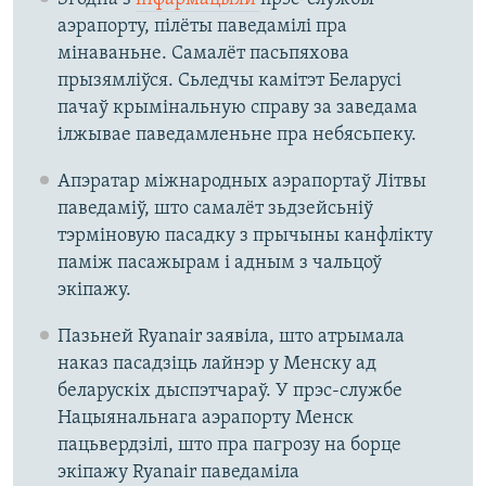
аэрапорту, пілёты паведамілі пра
мінаваньне. Самалёт пасьпяхова
прызямліўся. Сьледчы камітэт Беларусі
пачаў крымінальную справу за заведама
ілжывае паведамленьне пра небясьпеку.
Апэратар міжнародных аэрапортаў Літвы
паведаміў, што самалёт зьдзейсьніў
тэрміновую пасадку з прычыны канфлікту
паміж пасажырам і адным з чальцоў
экіпажу.
Пазьней Ryanair заявіла, што атрымала
наказ пасадзіць лайнэр у Менску ад
беларускіх дыспэтчараў. У прэс-службе
Нацыянальнага аэрапорту Менск
пацьвердзілі, што пра пагрозу на борце
экіпажу Ryanair паведаміла