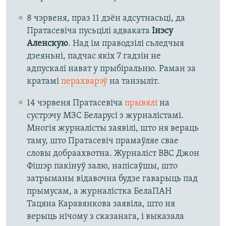
8 чэрвеня, праз 11 дзён адсутнасьці, да
Пратасевіча пусьцілі адваката
Інэсу
Аленскую
. Над ім праводзілі сьледчыя
дзеяньні, падчас якіх 7 гадзін не
адпускалі нават у прыбіральню. Раман за
кратамі
перахварэў
на танзыліт.
14 чэрвеня Пратасевіча
прывялі
на
сустрэчу МЗС Беларусі з журналістамі.
Многія журналісты заявілі, што ня вераць
таму, што Пратасевіч прамаўляе свае
словы добраахвотна. Журналіст BBC Джон
Фішэр пакінуў залю, напісаўшы, што
затрыманы відавочна будзе гаварыць пад
прымусам, а журналістка БелаПАН
Тацяна Каравянкова заявіла, што ня
верыць нічому з сказанага, і выказала