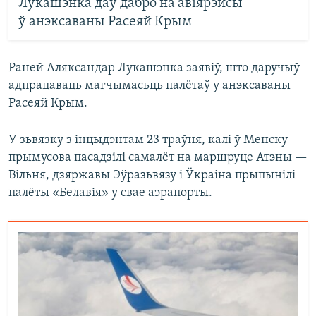
Лукашэнка даў дабро на авіярэйсы
ў анэксаваны Расеяй Крым
Раней Аляксандар Лукашэнка заявіў, што даручыў
адпрацаваць магчымасьць палётаў у анэксаваны
Расеяй Крым.
У зьвязку з інцыдэнтам 23 траўня, калі ў Менску
прымусова пасадзілі самалёт на маршруце Атэны —
Вільня, дзяржавы Эўразьвязу і Ўкраіна прыпынілі
палёты «Белавія» у свае аэрапорты.