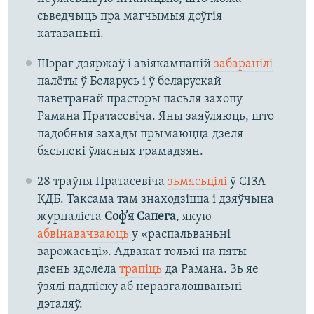
сьведчыць пра магчымыя доўгія
катаваньні.
Шэраг дзяржаў і авіякампаній
забаранілі
палёты ў Беларусь і ў беларускай
паветранай прасторы пасьля захопу
Рамана Пратасевіча. Яны заяўляюць, што
падобныя захады прымаюцца дзеля
бясьпекі ўласных грамадзян.
28 траўня Пратасевіча
зьмясьцілі
ў СІЗА
КДБ. Таксама там знаходзіцца і дзяўчына
журналіста
Соф’я Сапега
, якую
абвінавачваюць
у «распальваньні
варожасьці». Адвакат толькі на пяты
дзень здолела
трапіць
да Рамана. Зь яе
ўзялі падпіску аб неразгалошваньні
дэталяў.