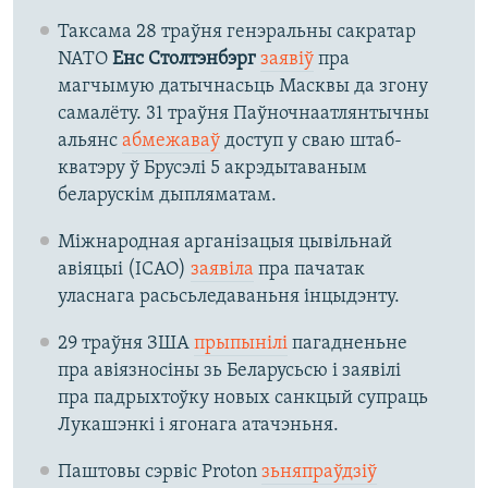
Таксама 28 траўня генэральны сакратар
NATO
Енс Столтэнбэрг
заявіў
пра
магчымую датычнасьць Масквы да згону
самалёту. 31 траўня Паўночнаатлянтычны
альянс
абмежаваў
доступ у сваю штаб-
кватэру ў Брусэлі 5 акрэдытаваным
беларускім дыпляматам.
Міжнародная арганізацыя цывільнай
авіяцыі (ICAO)
заявіла
пра пачатак
уласнага расьсьледаваньня інцыдэнту.
29 траўня ЗША
прыпынілі
пагадненьне
пра авіязносіны зь Беларусьсю і заявілі
пра падрыхтоўку новых санкцый супраць
Лукашэнкі і ягонага атачэньня.
Паштовы сэрвіс Proton
зьняпраўдзіў