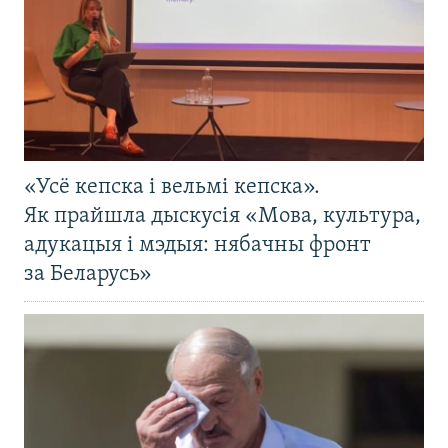
«Усё кепска і вельмі кепска».
Як прайшла дыскусія «Мова, культура,
адукацыя і мэдыя: нябачны фронт
за Беларусь»