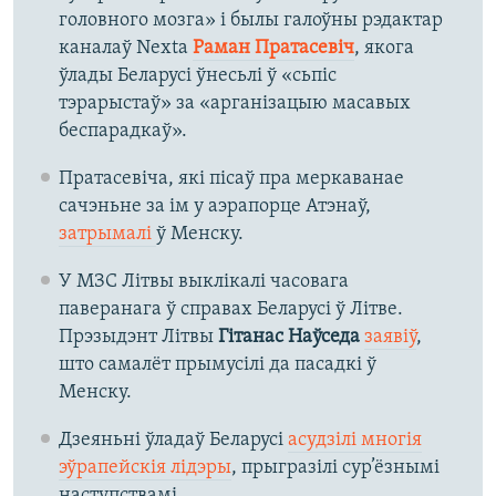
головного мозга» і былы галоўны рэдактар
каналаў Nexta
Раман Пратасевіч
, якога
ўлады Беларусі ўнесьлі ў «сьпіс
тэрарыстаў» за «арганізацыю масавых
беспарадкаў».
Пратасевіча, які пісаў пра меркаванае
сачэньне за ім у аэрапорце Атэнаў,
затрымалі
ў Менску.
У МЗС Літвы выклікалі часовага
паверанага ў справах Беларусі ў Літве.
Прэзыдэнт Літвы
Гітанас Наўседа
заявіў
,
што самалёт прымусілі да пасадкі ў
Менску.
Дзеяньні ўладаў Беларусі
асудзілі многія
эўрапейскія лідэры
, прыгразілі сур’ёзнымі
наступствамі.