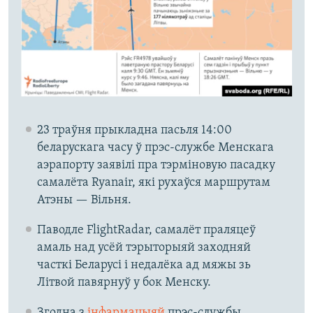
23 траўня прыкладна пасьля 14:00
беларускага часу ў прэс-службе Менскага
аэрапорту заявілі пра тэрміновую пасадку
самалёта Ryanair, які рухаўся маршрутам
Атэны — Вільня.
Паводле FlightRadar, самалёт праляцеў
амаль над усёй тэрыторыяй заходняй
часткі Беларусі і недалёка ад мяжы зь
Літвой павярнуў у бок Менску.
Згодна з
інфармацыяй
прэс-службы