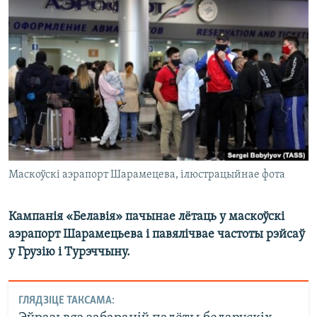
КУЛЬТУРА
МОВА
КАЛЯНДАР
НА ХВАЛЯХ СВАБОДЫ
Маскоўскі аэрапорт Шарамецева, ілюстрацыйнае фота
Кампанія «Белавія» пачынае лётаць у маскоўскі
аэрапорт Шарамецьева і павялічвае частоты рэйсаў
у Грузію і Турэччыну.
ГЛЯДЗІЦЕ ТАКСАМА: