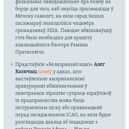
фальшывае паведамленьне пра бомбу на
борце для таго, каб змусіць прызямліцца ў
Менску самалёт, на якім сярод іншых
пасажыраў знаходзіліся чацьвёра
грамадзянаў ЗША. Паводле абвінаваўцаў,
гэта было неабходна для арышту
апазыцыйнага блогера Рамана
Пратасевіча.
Прадстаўнік «Белаэранавігацыі»
Алег
Казючыц
заявіў
у адказ,
што
выстаўленьне амэрыканскімі
пракурорамі абвінавачаньня ў
паветраным пірацтве супраць кіраўнікоў
іх прадпрыемства можа быць
інструмэнтам ціску або правакацыяй
перад пасяджэньнем ICAO, на якім будзе
разглядацца даклад аб інцыдэнце з