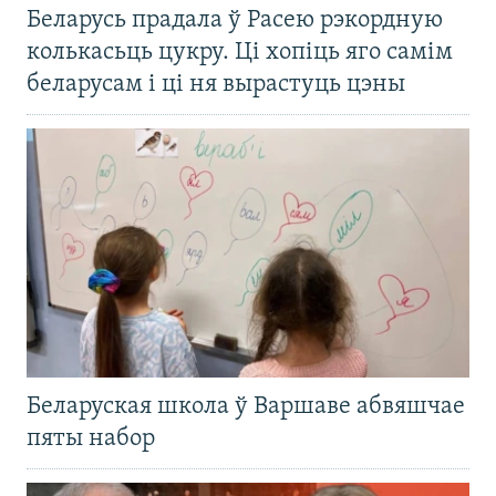
Беларусь прадала ў Расею рэкордную
колькасьць цукру. Ці хопіць яго самім
беларусам і ці ня вырастуць цэны
Беларуская школа ў Варшаве абвяшчае
пяты набор