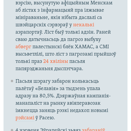
вэрсію, высунутую афіцыйным Менскам
аб лістах з інфармацыяй пра ілжывае
мініраваньне, якія нібыта даслалі са
швэйцарскіх сэрвэраў у
некалькі
аэрапортаў. Ліст быў толькі адзін. Раней
сваю датычнасьць да пагроз выбуху
абверг
палестынскі блёк ХАМАС, а СМІ
высьветлілі, што ліст з пагрозамі прыйшоў
толькі праз
24 хвіліны
пасьля
папярэджаньня дыспэтчара.
Пасьля шэрагу забарон колькасьць
палётаў «Белавія» за тыдзень упала
адразу на 80,5%. Дзяржаўная кампанія-
манапаліст на рынку авіяперавозак
імкнецца заняць рэзкі недахоп новымі
рэйсамі
ў Расею.
4 чэрвеня Эўрапейскі зьвяз
забараніў