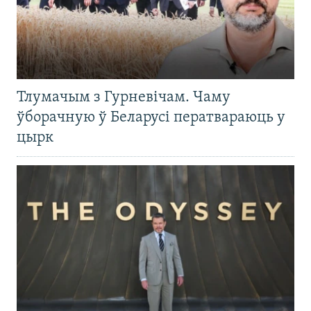
Тлумачым з Гурневічам. Чаму
ўборачную ў Беларусі ператвараюць у
цырк