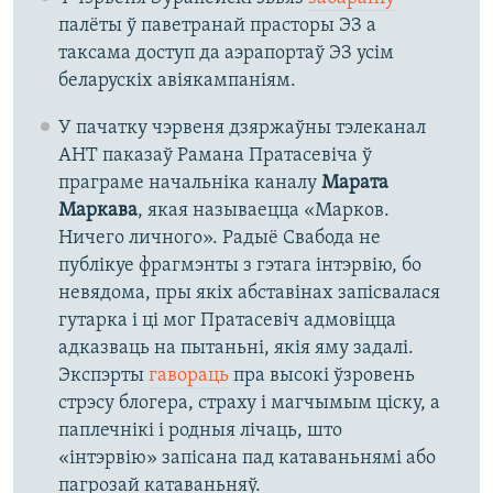
палёты ў паветранай прасторы ЭЗ а
таксама доступ да аэрапортаў ЭЗ усім
беларускіх авіякампаніям.
У пачатку чэрвеня дзяржаўны тэлеканал
АНТ паказаў Рамана Пратасевіча ў
праграме начальніка каналу
Марата
Маркава
, якая называецца «Марков.
Ничего личного». Радыё Свабода не
публікуе фрагмэнты з гэтага інтэрвію, бо
невядома, пры якіх абставінах запісвалася
гутарка і ці мог Пратасевіч адмовіцца
адказваць на пытаньні, якія яму задалі.
Экспэрты
гавораць
пра высокі ўзровень
стрэсу блогера, страху і магчымым ціску, а
паплечнікі і родныя лічаць, што
«інтэрвію» запісана пад катаваньнямі або
пагрозай катаваньняў.