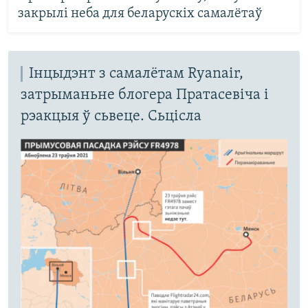
закрылі неба для беларускіх самалётаў
Інцыдэнт з самалётам Ryanair,
затрыманьне блогера Пратасевіча і
рэакцыя ў сьвеце. Сьцісла