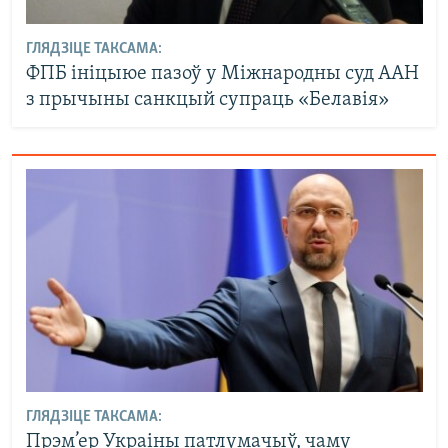
ГЛЯДЗІЦЕ ТАКСАМА:
ФПБ ініцыюе пазоў у Міжнародны суд ААН
з прычыны санкцый супраць «Белавія»
ГЛЯДЗІЦЕ ТАКСАМА:
Прэм’ер Украіны патлумачыў, чаму