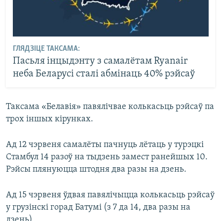
ГЛЯДЗІЦЕ ТАКСАМА:
Пасьля інцыдэнту з самалётам Ryanair
неба Беларусі сталі абмінаць 40% рэйсаў
Таксама «Белавія» павялічвае колькасьць рэйсаў па
трох іншых кірунках.
Ад 12 чэрвеня самалёты пачнуць лётаць у турэцкі
Стамбул 14 разоў на тыдзень замест ранейшых 10.
Рэйсы плянуюцца штодня два разы на дзень.
Ад 15 чэрвеня ўдвая павялічыцца колькасьць рэйсаў
у грузінскі горад Батумі (з 7 да 14, два разы на
дзень).