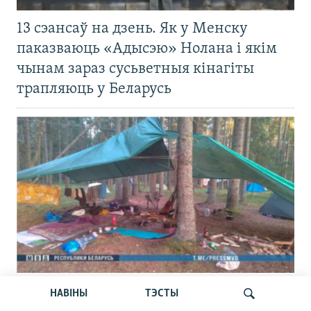
13 сэансаў на дзень. Як у Менску
паказваюць «Адысэю» Нолана і якім
чынам зараз сусьветныя кінагіты
трапляюць у Беларусь
Вызвалілі асуджанага на сем сутак
НАВІНЫ
ТЭСТЫ