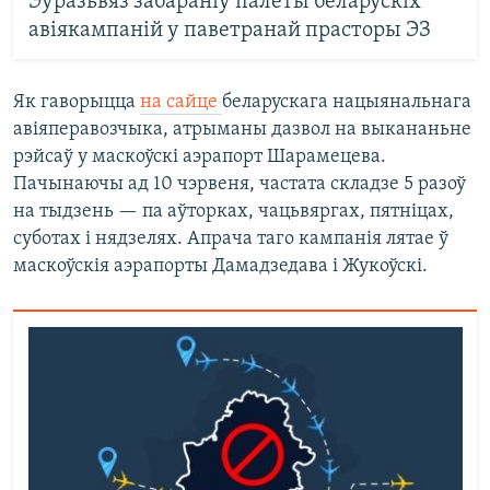
Эўразьвяз забараніў палёты беларускіх
авіякампаній у паветранай прасторы ЭЗ
Як гаворыцца
на сайце
беларускага нацыянальнага
авіяперавозчыка, атрыманы дазвол на выкананьне
рэйсаў у маскоўскі аэрапорт Шарамецева.
Пачынаючы ад 10 чэрвеня, частата складзе 5 разоў
на тыдзень — па аўторках, чацьвяргах, пятніцах,
суботах і нядзелях. Апрача таго кампанія лятае ў
маскоўскія аэрапорты Дамадзедава і Жукоўскі.