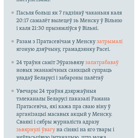
Пасьля больш як 7 гадзінаў чаканьня каля
20:17 самалёт вылецеў зь Менску ў Вільню
і каля 21:30 прызямліўся ў Вільні.
Разам з Пратасевічам у Менску
затрымалі
ягоную дзяўчыну, грамадзянку Расеі.
24 траўня саміт Эўразьвязу
запатрабаваў
новых эканамічных санкцый супраць
уладаў Беларусі і забароны палётаў
Увечары 24 траўня дзяржаўныя
тэлеканалы Беларусі паказалі Рамана
Пратасевіча, які кажа пра сваю віну ў
арганізацыі масавых акцый у Менску.
Сваякі і сябры журналіста адразу
зьвярнулі ўвагу
на сінякі на яго твары і
неўласьцівую інтанацыю, што можа