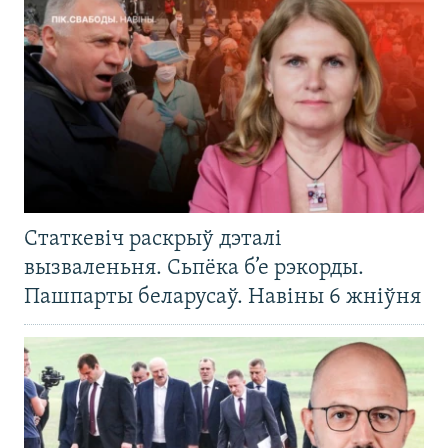
Статкевіч раскрыў дэталі
вызваленьня. Сьпёка б’е рэкорды.
Пашпарты беларусаў. Навіны 6 жніўня