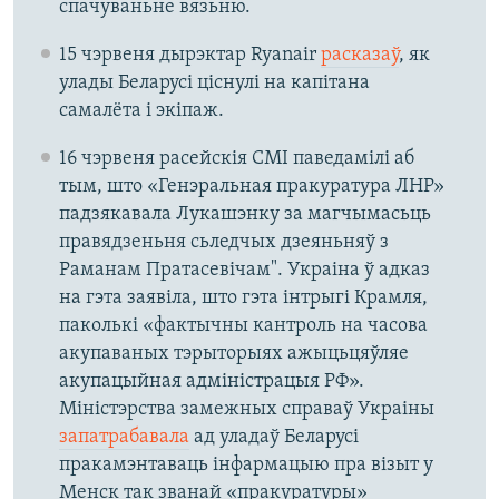
спачуваньне вязьню.
15 чэрвеня дырэктар Ryanair
расказаў
, як
улады Беларусі ціснулі на капітана
самалёта і экіпаж.
16 чэрвеня расейскія СМІ паведамілі аб
тым, што «Генэральная пракуратура ЛНР»
падзякавала Лукашэнку за магчымасьць
правядзеньня сьледчых дзеяньняў з
Раманам Пратасевічам". Украіна ў адказ
на гэта заявіла, што гэта інтрыгі Крамля,
паколькі «фактычны кантроль на часова
акупаваных тэрыторыях ажыцьцяўляе
акупацыйная адміністрацыя РФ».
Міністэрства замежных справаў Украіны
запатрабавала
ад уладаў Беларусі
пракамэнтаваць інфармацыю пра візыт у
Менск так званай «пракуратуры»