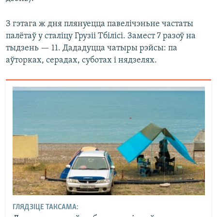
З гэтага ж дня плянуецца павелічэньне частаты
палётаў у сталіцу Грузіі Тбілісі. Замест 7 разоў на
тыдзень — 11. Дададуцца чатыры рэйсы: па
аўторках, серадах, суботах і нядзелях.
ГЛЯДЗІЦЕ ТАКСАМА: