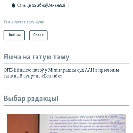
Сачыце за абнаўленьнямі
Тэмы гэтага артыкулу
Навіны
Расея
Яшчэ на гэтую тэму
ФПБ ініцыюе пазоў у Міжнародны суд ААН з прычыны
санкцый супраць «Белавія»
Выбар рэдакцыі