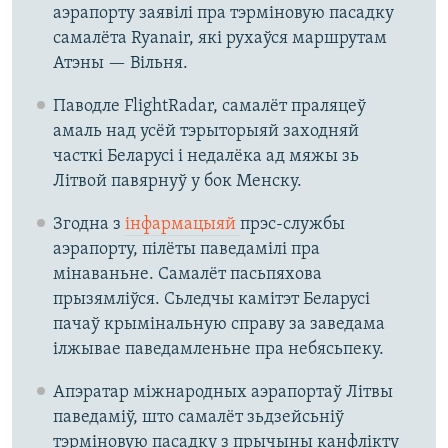
аэрапорту заявілі пра тэрміновую пасадку
самалёта Ryanair, які рухаўся маршрутам
Атэны — Вільня.
Паводле FlightRadar, самалёт праляцеў
амаль над усёй тэрыторыяй заходняй
часткі Беларусі і недалёка ад мяжы зь
Літвой павярнуў у бок Менску.
Згодна з
інфармацыяй
прэс-службы
аэрапорту, пілёты паведамілі пра
мінаваньне. Самалёт пасьпяхова
прызямліўся. Сьледчы камітэт Беларусі
пачаў крымінальную справу за заведама
ілжывае паведамленьне пра небясьпеку.
Апэратар міжнародных аэрапортаў Літвы
паведаміў, што самалёт зьдзейсьніў
тэрміновую пасадку з прычыны канфлікту