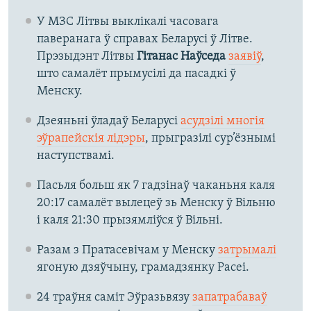
У МЗС Літвы выклікалі часовага
паверанага ў справах Беларусі ў Літве.
Прэзыдэнт Літвы
Гітанас Наўседа
заявіў
,
што самалёт прымусілі да пасадкі ў
Менску.
Дзеяньні ўладаў Беларусі
асудзілі многія
эўрапейскія лідэры
, прыгразілі сур’ёзнымі
наступствамі.
Пасьля больш як 7 гадзінаў чаканьня каля
20:17 самалёт вылецеў зь Менску ў Вільню
і каля 21:30 прызямліўся ў Вільні.
Разам з Пратасевічам у Менску
затрымалі
ягоную дзяўчыну, грамадзянку Расеі.
24 траўня саміт Эўразьвязу
запатрабаваў