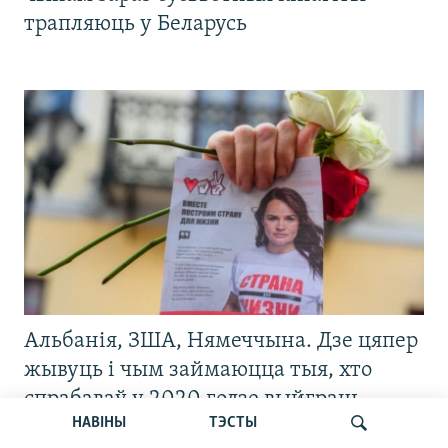
трапляюць у Беларусь
Альбанія, ЗША, Нямеччына. Дзе цяпер
жывуць і чым займаюцца тыя, хто
спрабаваў у 2020 годзе выйграць
НАВІНЫ
ТЭСТЫ
прэзыдэнцкія выбары