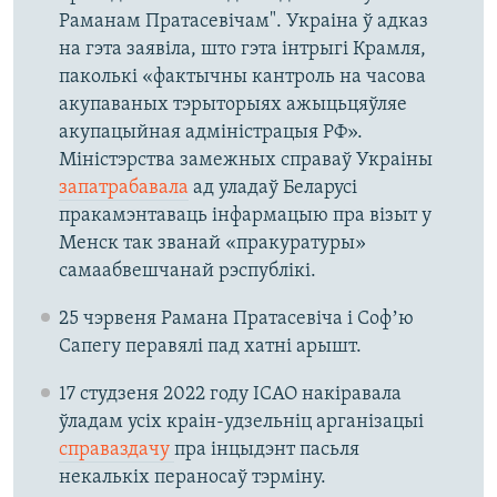
Раманам Пратасевічам". Украіна ў адказ
на гэта заявіла, што гэта інтрыгі Крамля,
паколькі «фактычны кантроль на часова
акупаваных тэрыторыях ажыцьцяўляе
акупацыйная адміністрацыя РФ».
Міністэрства замежных справаў Украіны
запатрабавала
ад уладаў Беларусі
пракамэнтаваць інфармацыю пра візыт у
Менск так званай «пракуратуры»
самаабвешчанай рэспублікі.
25 чэрвеня Рамана Пратасевіча і Софʼю
Сапегу перавялі пад хатні арышт.
17 студзеня 2022 году ІCАО накіравала
ўладам усіх краін-удзельніц арганізацыі
справаздачу
пра інцыдэнт пасьля
некалькіх пераносаў тэрміну.