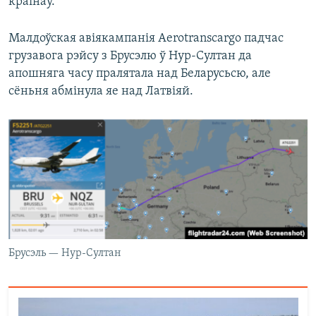
краінаў.
Малдоўская авіякампанія Aerotranscargo падчас
грузавога рэйсу з Брусэлю ў Нур-Султан да
апошняга часу пралятала над Беларусьсю, але
сёньня абмінула яе над Латвіяй.
Брусэль — Нур-Султан