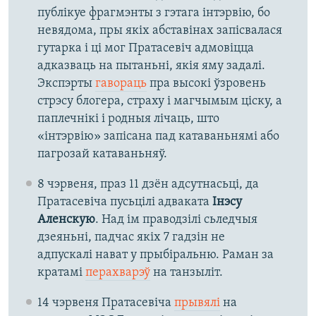
публікуе фрагмэнты з гэтага інтэрвію, бо
невядома, пры якіх абставінах запісвалася
гутарка і ці мог Пратасевіч адмовіцца
адказваць на пытаньні, якія яму задалі.
Экспэрты
гавораць
пра высокі ўзровень
стрэсу блогера, страху і магчымым ціску, а
паплечнікі і родныя лічаць, што
«інтэрвію» запісана пад катаваньнямі або
пагрозай катаваньняў.
8 чэрвеня, праз 11 дзён адсутнасьці, да
Пратасевіча пусьцілі адваката
Інэсу
Аленскую
. Над ім праводзілі сьледчыя
дзеяньні, падчас якіх 7 гадзін не
адпускалі нават у прыбіральню. Раман за
кратамі
перахварэў
на танзыліт.
14 чэрвеня Пратасевіча
прывялі
на