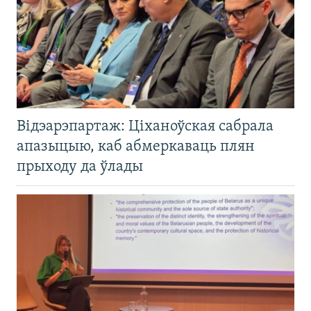
Відэарэпартаж: Ціханоўская сабрала
апазыцыю, каб абмеркаваць плян
прыходу да ўлады