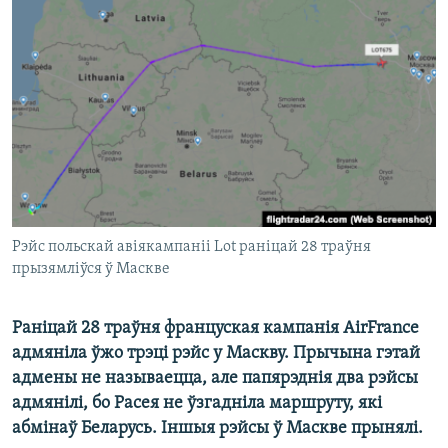
КУЛЬТУРА
МОВА
КАЛЯНДАР
НА ХВАЛЯХ СВАБОДЫ
Рэйс польскай авіякампаніі Lot раніцай 28 траўня
прызямліўся ў Маскве
Раніцай 28 траўня француская кампанія AirFrance
адмяніла ўжо трэці рэйс у Маскву. Прычына гэтай
адмены не называецца, але папярэднія два рэйсы
адмянілі, бо Расея не ўзгадніла маршруту, які
абмінаў Беларусь. Іншыя рэйсы ў Маскве прынялі.