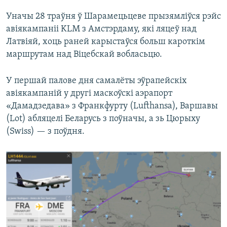
Уначы 28 траўня ў Шарамецьцеве прызямліўся рэйс
авіякампаніі KLM з Амстэрдаму, які ляцеў над
Латвіяй, хоць раней карыстаўся больш кароткім
маршрутам над Віцебскай вобласьцю.
У першай палове дня самалёты эўрапейскіх
авіякампаній у другі маскоўскі аэрапорт
«Дамадзедава» з Франкфурту (Lufthansa), Варшавы
(Lot) абляцелі Беларусь з поўначы, а зь Цюрыху
(Swiss) — з поўдня.