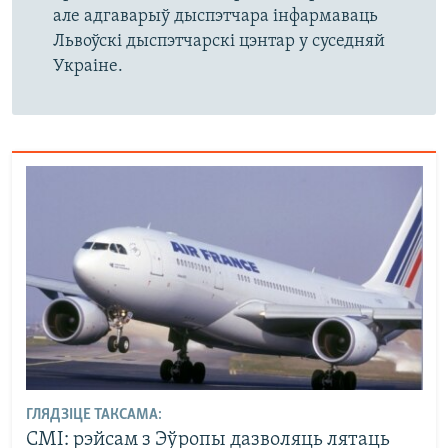
але адгаварыў дыспэтчара інфармаваць
Львоўскі дыспэтчарскі цэнтар у суседняй
Украіне.
ГЛЯДЗІЦЕ ТАКСАМА:
СМІ: рэйсам з Эўропы дазволяць лятаць