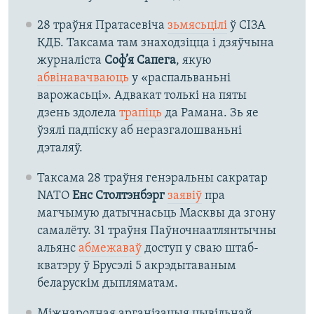
28 траўня Пратасевіча
зьмясьцілі
ў СІЗА
КДБ. Таксама там знаходзіцца і дзяўчына
журналіста
Соф’я Сапега
, якую
абвінавачваюць
у «распальваньні
варожасьці». Адвакат толькі на пяты
дзень здолела
трапіць
да Рамана. Зь яе
ўзялі падпіску аб неразгалошваньні
дэталяў.
Таксама 28 траўня генэральны сакратар
NATO
Енс Столтэнбэрг
заявіў
пра
магчымую датычнасьць Масквы да згону
самалёту. 31 траўня Паўночнаатлянтычны
альянс
абмежаваў
доступ у сваю штаб-
кватэру ў Брусэлі 5 акрэдытаваным
беларускім дыпляматам.
Міжнародная арганізацыя цывільнай