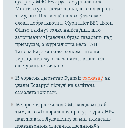
сустрэчу МЗС Беларусі з журналістамі.
Многія журналісты заявілі, што ня вераць
таму, што Пратасевіч прамаўляе свае
словы добраахвотна. Журналіст BBC Джон
Фішэр пакінуў залю, напісаўшы, што
затрыманы відавочна будзе гаварыць пад
прымусам, а журналістка БелаПАН
Тацяна Каравянкова заявіла, што ня
верыць нічому з сказанага, і выказала
спачуваньне вязьню.
15 чэрвеня дырэктар Ryanair
расказаў
, як
улады Беларусі ціснулі на капітана
самалёта і экіпаж.
16 чэрвеня расейскія СМІ паведамілі аб
тым, што «Генэральная пракуратура ЛНР»
падзякавала Лукашэнку за магчымасьць
правядзеньня сьледчых дзеяньняў з