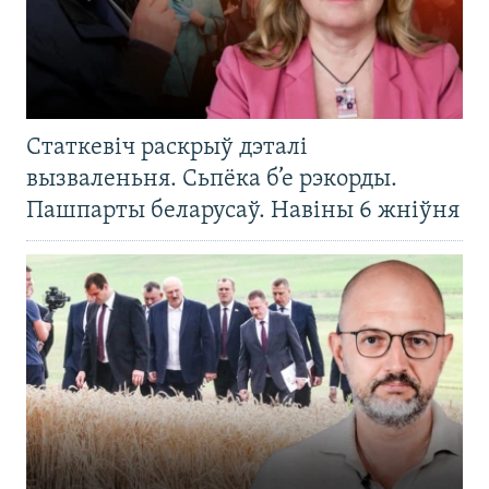
Статкевіч раскрыў дэталі
вызваленьня. Сьпёка б’е рэкорды.
Пашпарты беларусаў. Навіны 6 жніўня