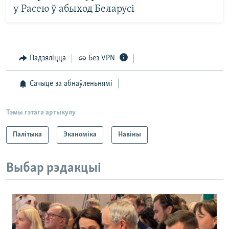
у Расею ў абыход Беларусі
Падзяліцца
Без VPN
Сачыце за абнаўленьнямі
Тэмы гэтага артыкулу
Палітыка
Эканоміка
Навіны
Выбар рэдакцыі