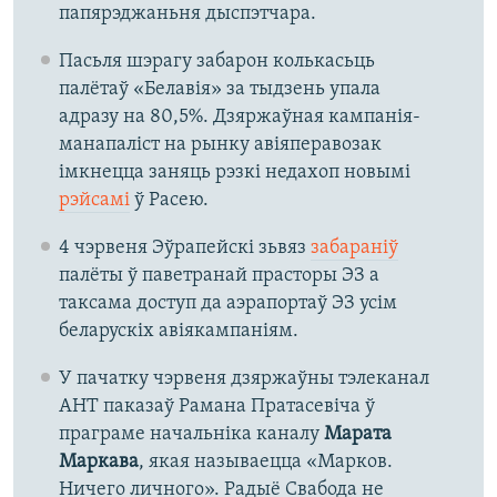
папярэджаньня дыспэтчара.
Пасьля шэрагу забарон колькасьць
палётаў «Белавія» за тыдзень упала
адразу на 80,5%. Дзяржаўная кампанія-
манапаліст на рынку авіяперавозак
імкнецца заняць рэзкі недахоп новымі
рэйсамі
ў Расею.
4 чэрвеня Эўрапейскі зьвяз
забараніў
палёты ў паветранай прасторы ЭЗ а
таксама доступ да аэрапортаў ЭЗ усім
беларускіх авіякампаніям.
У пачатку чэрвеня дзяржаўны тэлеканал
АНТ паказаў Рамана Пратасевіча ў
праграме начальніка каналу
Марата
Маркава
, якая называецца «Марков.
Ничего личного». Радыё Свабода не