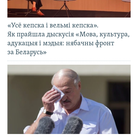
«Усё кепска і вельмі кепска».
Як прайшла дыскусія «Мова, культура,
адукацыя і мэдыя: нябачны фронт
за Беларусь»