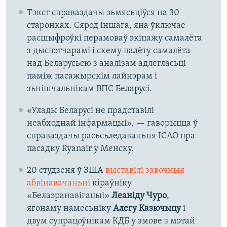
Тэкст справаздачы зьмясьціўся на 30
старонках. Сярод іншага, яна ўключае
расшыфроўкі перамоваў экіпажу самалёта
з дыспэтчарамі і схему палёту самалёта
над Беларусьсю з аналізам адлегласьці
паміж пасажырскім лайнэрам і
зьнішчальнікам ВПС Беларусі.
«Улады Беларусі не прадставілі
неабходнай інфармацыі», — гаворыцца ў
справаздачы расьсьледаваньня ІCАО пра
пасадку Ryanair у Менску.
20 студзеня ў ЗША
выставілі завочныя
абвінавачаньні
кіраўніку
«Белаэранавігацыі»
Леаніду Чуро
,
ягонаму намесьніку
Алегу Казючыцу
і
двум супрацоўнікам КДБ у змове з мэтай