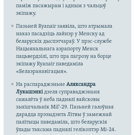
паміж пасажырам і адным з чальцоў
экіпажу.
Пазьней Ryanair заявіла, што атрымала
наказ пасадзіць лайнэр у Менску ад
беларускіх дыспэтчараў. У прэс-службе
Нацыянальнага аэрапорту Менск
пацьвердзілі, што пра пагрозу на борце
экіпажу Ryanair паведаміла
«Белаэранавігацыя».
На распараджэньне
Аляксандра
Лукашэнкі
дзеля суправаджэньня
самалёта ў неба паднялі вайсковы
зьнішчальнік МіГ-29. Пазьней галоўная
дарадца прэзыдэнта Літвы ў замежнай
палітыцы паведаміла, што беларускія
ўлады таксама паднялі гелікоптэр Мі-24.