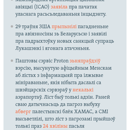
авіяцыі (ICAO)
заявіла
пра пачатак
уласнага расьсьледаваньня інцыдэнту.
29 траўня ЗША
прыпынілі
пагадненьне
пра авіязносіны зь Беларусьсю і заявілі
пра падрыхтоўку новых санкцый супраць
Лукашэнкі і ягонага атачэньня.
Паштовы сэрвіс Proton
зьняпраўдзіў
вэрсію, высунутую афіцыйным Менскам
аб лістах з інфармацыяй пра ілжывае
мініраваньне, якія нібыта даслалі са
швэйцарскіх сэрвэраў у
некалькі
аэрапортаў. Ліст быў толькі адзін. Раней
сваю датычнасьць да пагроз выбуху
абверг
палестынскі блёк ХАМАС, а СМІ
высьветлілі, што ліст з пагрозамі прыйшоў
толькі праз
24 хвіліны
пасьля