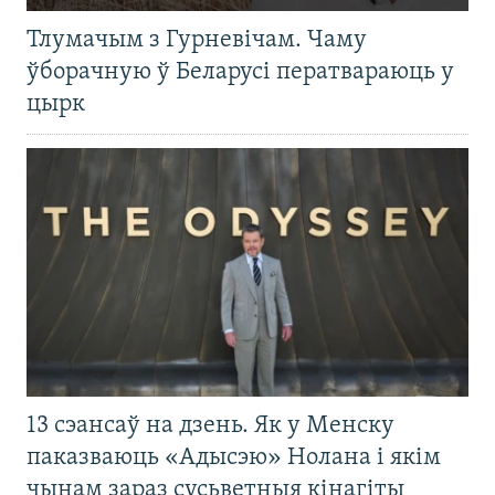
Тлумачым з Гурневічам. Чаму
ўборачную ў Беларусі ператвараюць у
цырк
13 сэансаў на дзень. Як у Менску
паказваюць «Адысэю» Нолана і якім
чынам зараз сусьветныя кінагіты