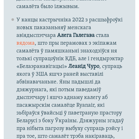
самалёта было ілжывым.
У канцы кастрычніка 2022 з расшыфроўкі
новых паказаньняў менскага
авіядыспэтчара
Алега Галегава
стала
вядома
, што пры перамовах з экіпажам
самалёта ў памяшканьні знаходзіўся ня
толькі супрацоўнік КДБ, але і гендырэктар
«Белаэранавігацыі»
Леанід Чуро
, супраць
якога ў ЗША яшчэ раней выставілі
абвінавачаньне. Яны падышлі да
дзяжурнага, які потым паведаміў
дыспэтчару і яшчэ аднаму калегу аб
пасажырскім самалёце Ryanair, які
зьбіраўся ўвайсьці ў паветраную прастору
Беларусі з боку Ўкраіны. Дзяжурны згадаў
пра нібыта пагрозу выбуху супраць рэйсу і
пра тое, што самалёт трэба накіраваць,