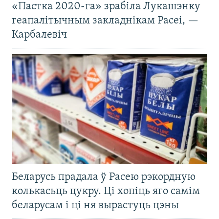
«Пастка 2020-га» зрабіла Лукашэнку
геапалітычным закладнікам Расеі, —
Карбалевіч
Беларусь прадала ў Расею рэкордную
колькасьць цукру. Ці хопіць яго самім
беларусам і ці ня вырастуць цэны