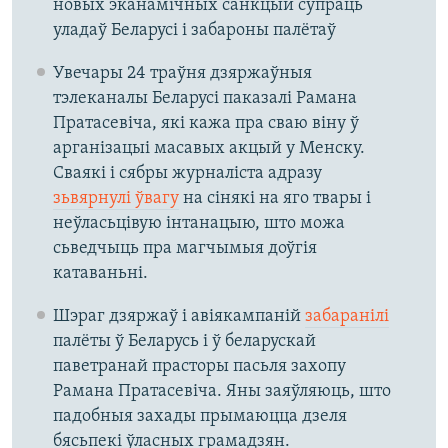
новых эканамічных санкцый супраць
уладаў Беларусі і забароны палётаў
Увечары 24 траўня дзяржаўныя
тэлеканалы Беларусі паказалі Рамана
Пратасевіча, які кажа пра сваю віну ў
арганізацыі масавых акцый у Менску.
Сваякі і сябры журналіста адразу
зьвярнулі ўвагу
на сінякі на яго твары і
неўласьцівую інтанацыю, што можа
сьведчыць пра магчымыя доўгія
катаваньні.
Шэраг дзяржаў і авіякампаній
забаранілі
палёты ў Беларусь і ў беларускай
паветранай прасторы пасьля захопу
Рамана Пратасевіча. Яны заяўляюць, што
падобныя захады прымаюцца дзеля
бясьпекі ўласных грамадзян.