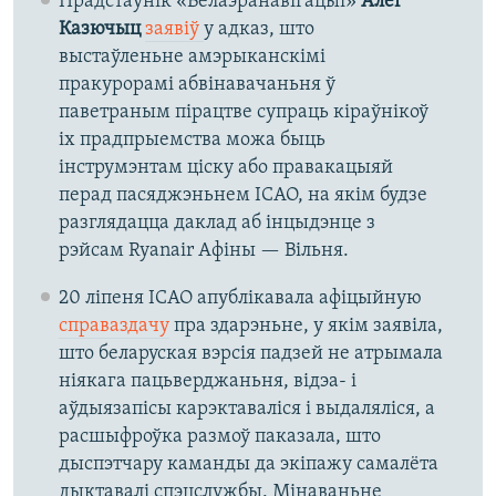
Прадстаўнік «Белаэранавігацыі»
Алег
Казючыц
заявіў
у адказ,
што
выстаўленьне амэрыканскімі
пракурорамі абвінавачаньня ў
паветраным пірацтве супраць кіраўнікоў
іх прадпрыемства можа быць
інструмэнтам ціску або правакацыяй
перад пасяджэньнем ICAO, на якім будзе
разглядацца даклад аб інцыдэнце з
рэйсам Ryanair Афіны — Вільня.
20 ліпеня ICAO апублікавала афіцыйную
справаздачу
пра здарэньне, у якім заявіла,
што беларуская вэрсія падзей не атрымала
ніякага пацьверджаньня, відэа- і
аўдыязапісы карэктаваліся і выдаляліся, а
расшыфроўка размоў паказала, што
дыспэтчару каманды да экіпажу самалёта
дыктавалі спэцслужбы. Мінаваньне