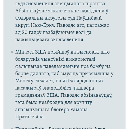
зьдзяйсьненьня авіяцыйнага пірацтва.
Абвінаваўчае заключэньне пададзена ў
Фэдэральны акруговы суд Паўднёвай
акругі Нью-Ёрку. Паводле яго, пагражае
ад 20 гадоў пазбаўленьня волі да
пажыцьцёвага зьняволеньня.
Мін'юст ЗША прыйшоў да высновы, што
беларускія чыноўнікі выкарысталі
фальшывае паведамленьне пра бомбу на
борце для таго, каб змусіць прызямліцца ў
Менску самалёт, на якім сярод іншых
пасажыраў знаходзіліся чацьвёра
грамадзянаў ЗША. Паводле абвінаваўцаў,
гэта было неабходна для арышту
апазыцыйнага блогера Рамана
Пратасевіча.