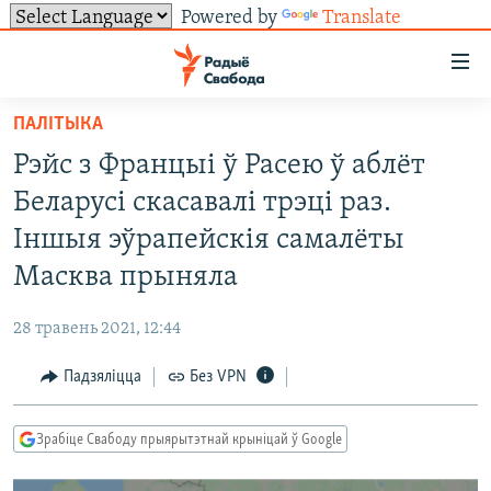
Powered by
Translate
Лінкі
ўнівэрсальнага
доступу
ПАЛІТЫКА
НАВІНЫ
Перайсьці
Рэйс з Францыі ў Расею ў аблёт
да
ТОЛЬКІ НА СВАБОДЗЕ
УСЕ НАВІНЫ
Беларусі скасавалі трэці раз.
галоўнага
СУВЯЗЬ
ВІДЭА І ФОТА
ТЭСТЫ
зьместу
Іншыя эўрапейскія самалёты
Перайсьці
ПАДПІСАЦЦА
ЛЮДЗІ
БЛОГІ
АБЫСЬЦІ БЛЯКАВАНЬНЕ
Масква прыняла
да
ПАЛІТЫКА
ГІСТОРЫЯ НА СВАБОДЗЕ
ПАДЗЯЛІЦЦА ІНФАРМАЦЫЯЙ
RSS
галоўнай
САЧЫЦЕ ЗА АБНАЎЛЕНЬНЯМІ
28 травень 2021, 12:44
навігацыі
ЭКАНОМІКА
ПАДКАСТЫ
ПАДКАСТЫ
Перайсьці
Падзяліцца
Без VPN
ВАЙНА
КНІГІ
FACEBOOK
да
БЕЛАРУСЫ НА ВАЙНЕ
АЎДЫЁКНІГІ
TWITTER
пошуку
Зрабіце Свабоду прыярытэтнай крыніцай ў Google
ПАЛІТВЯЗЬНІ
PREMIUM
Усе сайты РС/РСЭ