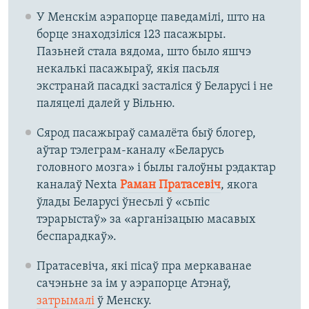
У Менскім аэрапорце паведамілі, што на
борце знаходзіліся 123 пасажыры.
Пазьней стала вядома, што было яшчэ
некалькі пасажыраў, якія пасьля
экстранай пасадкі засталіся ў Беларусі і не
паляцелі далей у Вільню.
Сярод пасажыраў самалёта быў блогер,
аўтар тэлеграм-каналу «Беларусь
головного мозга» і былы галоўны рэдактар
каналаў Nexta
Раман Пратасевіч
, якога
ўлады Беларусі ўнесьлі ў «сьпіс
тэрарыстаў» за «арганізацыю масавых
беспарадкаў».
Пратасевіча, які пісаў пра меркаванае
сачэньне за ім у аэрапорце Атэнаў,
затрымалі
ў Менску.