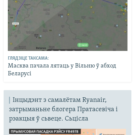
ГЛЯДЗІЦЕ ТАКСАМА:
Масква пачала лятаць у Вільню ў абход
Беларусі
Інцыдэнт з самалётам Ryanair,
затрыманьне блогера Пратасевіча і
рэакцыя ў сьвеце. Сьцісла