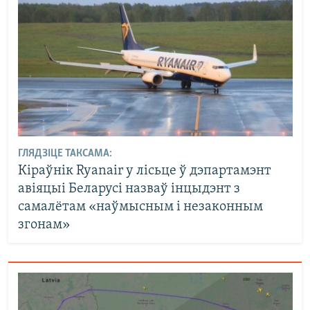
ГЛЯДЗІЦЕ ТАКСАМА:
Кіраўнік Ryanair у лісьце ў дэпартамэнт
авіяцыі Беларусі назваў інцыдэнт з
самалётам «наўмысным і незаконным
згонам»