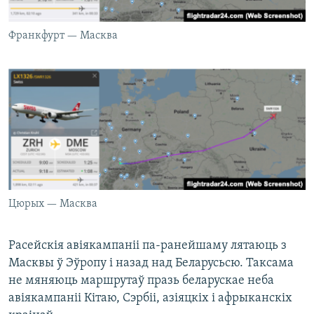
Франкфурт — Масква
Цюрых — Масква
Расейскія авіякампаніі па-ранейшаму лятаюць з
Масквы ў Эўропу і назад над Беларусьсю. Таксама
не мяняюць маршрутаў празь беларускае неба
авіякампаніі Кітаю, Сэрбіі, азіяцкіх і афрыканскіх