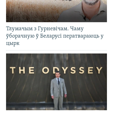
Тлумачым з Гурневічам. Чаму
ўборачную ў Беларусі ператвараюць у
цырк