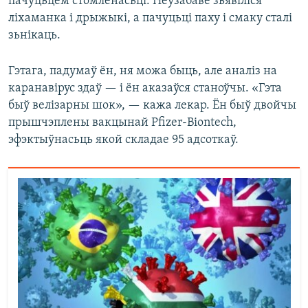
пачуцьцём стомленасьці. Неўзабаве зьявіліся
ліхаманка і дрыжыкі, а пачуцьці паху і смаку сталі
зьнікаць.
Гэтага, падумаў ён, ня можа быць, але аналіз на
каранавірус здаў — і ён аказаўся станоўчы. «Гэта
быў велізарны шок», — кажа лекар. Ён быў двойчы
прышчэплены вакцынай Pfizer-Biontech,
эфэктыўнасьць якой складае 95 адсоткаў.