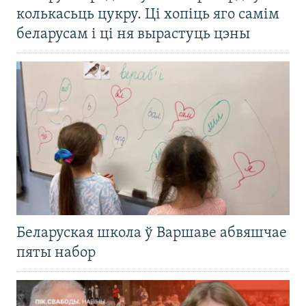
колькасьць цукру. Ці хопіць яго самім
беларусам і ці ня вырастуць цэны
Беларуская школа ў Варшаве абвяшчае
пяты набор