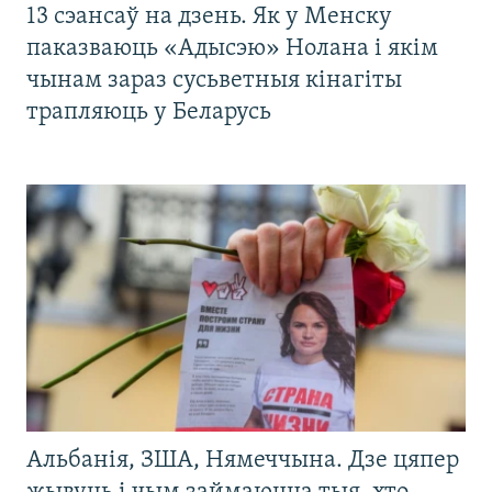
13 сэансаў на дзень. Як у Менску
паказваюць «Адысэю» Нолана і якім
чынам зараз сусьветныя кінагіты
трапляюць у Беларусь
Альбанія, ЗША, Нямеччына. Дзе цяпер