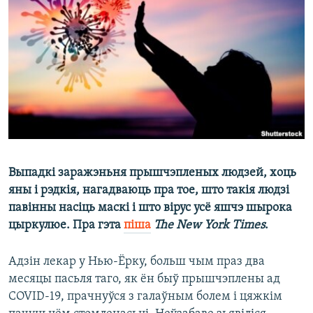
КУЛЬТУРА
МОВА
КАЛЯНДАР
НА ХВАЛЯХ СВАБОДЫ
Выпадкі заражэньня прышчэпленых людзей, хоць
яны і рэдкія, нагадваюць пра тое, што такія людзі
павінны насіць маскі і што вірус усё яшчэ шырока
цыркулюе. Пра гэта
піша
The New York Times
.
Адзін лекар у Нью-Ёрку, больш чым праз два
месяцы пасьля таго, як ён быў прышчэплены ад
COVID-19, прачнуўся з галаўным болем і цяжкім