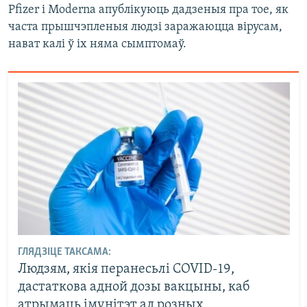
Pfizer і Moderna апублікуюць дадзеныя пра тое, як
часта прышчэпленыя людзі заражаюцца вірусам,
нават калі ў іх няма сымптомаў.
ГЛЯДЗІЦЕ ТАКСАМА:
Людзям, якія перанесьлі COVID-19,
дастаткова адной дозы вакцыны, каб
атрымаць імунітэт ад розных