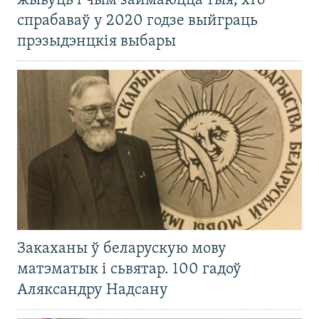
жывуць і чым займаюцца тыя, хто
спрабаваў у 2020 годзе выйграць
прэзыдэнцкія выбары
Закаханы ў беларускую мову
матэматык і сьвятар. 100 гадоў
Аляксандру Надсану