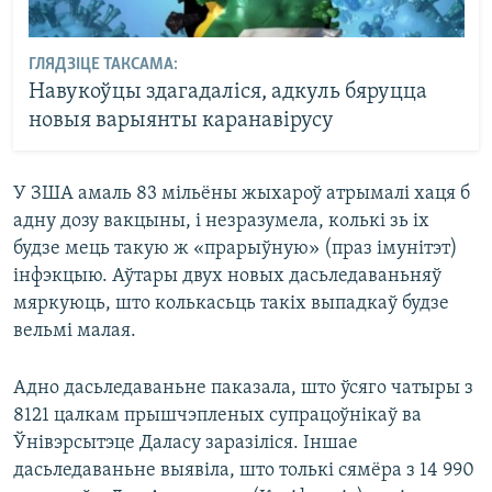
ГЛЯДЗІЦЕ ТАКСАМА:
Навукоўцы здагадаліся, адкуль бяруцца
новыя варыянты каранавірусу
У ЗША амаль 83 мільёны жыхароў атрымалі хаця б
адну дозу вакцыны, і незразумела, колькі зь іх
будзе мець такую ж «прарыўную» (праз імунітэт)
інфэкцыю. Аўтары двух новых дасьледаваньняў
мяркуюць, што колькасьць такіх выпадкаў будзе
вельмі малая.
Адно дасьледаваньне паказала, што ўсяго чатыры з
8121 цалкам прышчэпленых супрацоўнікаў ва
Ўнівэрсытэце Даласу заразіліся. Іншае
дасьледаваньне выявіла, што толькі сямёра з 14 990