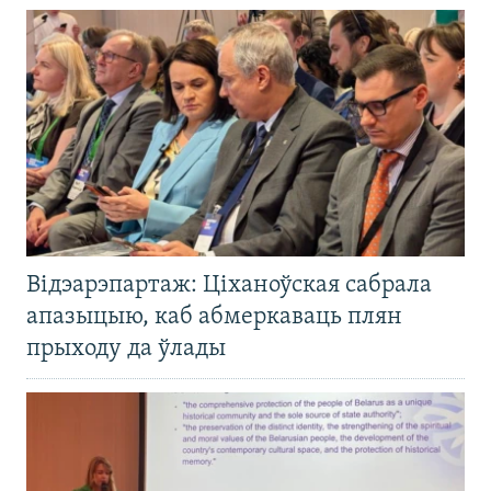
Відэарэпартаж: Ціханоўская сабрала
апазыцыю, каб абмеркаваць плян
прыходу да ўлады