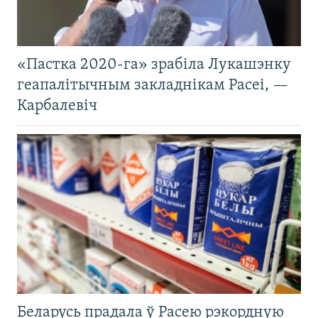
«Пастка 2020-га» зрабіла Лукашэнку
геапалітычным закладнікам Расеі, —
Карбалевіч
Беларусь прадала ў Расею рэкордную