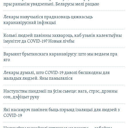
пры раньнім увядзеньні. Беларусы мелі рацыю
Лекары навучыліся прадказваць цяжкасьць
каранавіруснай інфэкцыі
Колькі людзей павінны захварэць, каб узьнік калектыўны
імунітэт да COVID-19? Новыя лічбы
Варыянт брытанскага каранавірусу: што мы ведаем пра
яго
Лекары думалі, што COVID-19 даволі бясшкодны для
маладых людзей. Яны памыляліся
Наступствы пандэміі па ўсім сьвеце: вага, стрэс, дрэнны
сон, дэфіцыт руху
Які насамрэч павінен быць пэрыяд ізаляцыі для людзей з
COVID-19