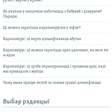
ручкі і харчы ў краме?
Як унукам у пандэмію пабачыцца з бабуляй і дзядулем?
Парады
Ці можна заразіцца каранавірусам у ліфце?
Каранавірус: ці варта дэзынфікаваць абутак
Каранавірус: ці можна заразіцца праз адзеньне, на якое ён
асядае
Каранавірус: ці трэба пераапранацца і прымаць душ, калі
мы прыходзім з вуліцы
Чаму мыла працуе лепей за іншыя сродкі дэзынфэкцыі
Выбар рэдакцыі