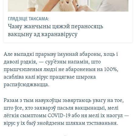
ГЛЯДЗІЦЕ ТАКСАМА:
Чаму жанчыны цяжэй пераносяць
вакцыну ад каранавірусу
Але выпадкі прарыву імуннай абароны, хоць і
даволі рэдкія, — сур’ёзны напамін, што
прышчэпленыя людзі не абароненыя на 100%,
асабліва калі вірус працягвае шырока
распаўсюджвацца.
Разам з тым навукоўцы зьвяртаюць увагу на тое,
што ўсе, хто захварэў пасьля вакцынацыі, мелі
лёгкія сымптомы COVID-19 або ня мелі іх наогул —
вірус у іх быў знойдзены шляхам тэставаньня.