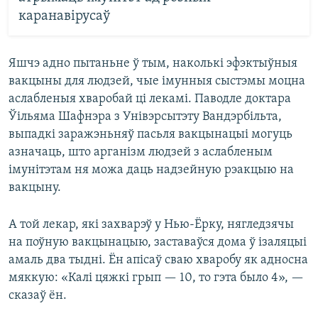
каранавірусаў
Яшчэ адно пытаньне ў тым, наколькі эфэктыўныя
вакцыны для людзей, чые імунныя сыстэмы моцна
аслабленыя хваробай ці лекамі. Паводле доктара
Ўільяма Шафнэра з Унівэрсытэту Вандэрбільта,
выпадкі заражэньняў пасьля вакцынацыі могуць
азначаць, што арганізм людзей з аслабленым
імунітэтам ня можа даць надзейную рэакцыю на
вакцыну.
А той лекар, які захварэў у Нью-Ёрку, нягледзячы
на поўную вакцынацыю, заставаўся дома ў ізаляцыі
амаль два тыдні. Ён апісаў сваю хваробу як адносна
мяккую: «Калі цяжкі грып — 10, то гэта было 4», —
сказаў ён.