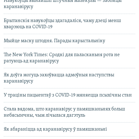
Навукоўцы вынайшлі штучныя малекулы — забойцы
каранавірусу
Брытанскія навукоўцы здагадаліся, чаму дзеці менш
хварэюць на COVID-19
Мыйце маску штодня. Парады карыстальніку
The New York Times: Сродкі для паласканьня рота не
ратуюць ад каранавірусу
Як доўга могуць захоўвацца адмоўныя наступствы
каранавірусу
У траціны пацыентаў з COVID-19 мяняецца псыхічны стан
Стала вядома, што каранавірус у памяшканьнях больш
небясьпечны, чым лічылася дагэтуль
Як абараніцца ад каранавірусу ў памяшканьні