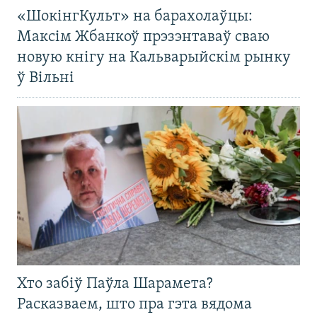
«ШокінгКульт» на барахолаўцы:
Максім Жбанкоў прэзэнтаваў сваю
новую кнігу на Кальварыйскім рынку
ў Вільні
Хто забіў Паўла Шарамета?
Расказваем, што пра гэта вядома