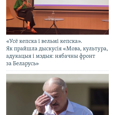
«Усё кепска і вельмі кепска».
Як прайшла дыскусія «Мова, культура,
адукацыя і мэдыя: нябачны фронт
за Беларусь»