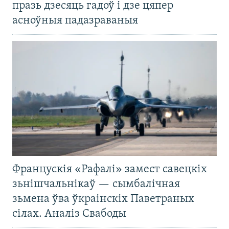
празь дзесяць гадоў і дзе цяпер
асноўныя падазраваныя
Францускія «Рафалі» замест савецкіх
зьнішчальнікаў — сымбалічная
зьмена ўва ўкраінскіх Паветраных
сілах. Аналіз Свабоды