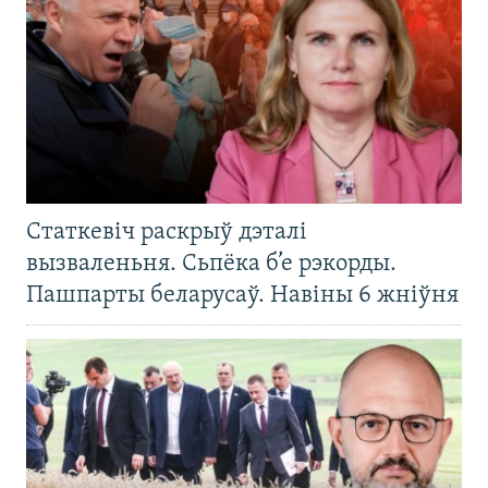
Статкевіч раскрыў дэталі
вызваленьня. Сьпёка б’е рэкорды.
Пашпарты беларусаў. Навіны 6 жніўня