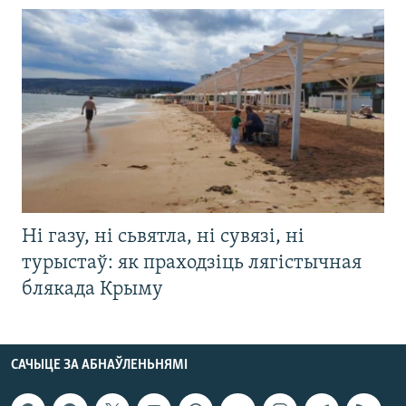
Ні газу, ні сьвятла, ні сувязі, ні
турыстаў: як праходзіць лягістычная
блякада Крыму
САЧЫЦЕ ЗА АБНАЎЛЕНЬНЯМІ