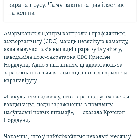
каранавірусу. Чаму вакцынацыя ідзе так
павольна
Амэрыканскія Цэнтры кантролю і прафіляктыкі
захворваньняў (CDC) маюць невялікую каманду,
якая вывучае такія выпадкі прарыву імунітэту,
паведаміла прэс-сакратарка CDC Крыстэн
Нордлунд. Адно з пытаньняў, ці адказваюць за
заражэньні пасьля вакцынацыі новыя варыянты
каранавірусу.
«Пакуль няма доказаў, што каранавірусам пасьля
вакцынацыі людзі заражаюцца з прычыны
наяўнасьці новых штамаў», — сказала Крыстэн
Нордлунд.
Чакаецца, што ў найбліжэйшыя некалькі месяцаў