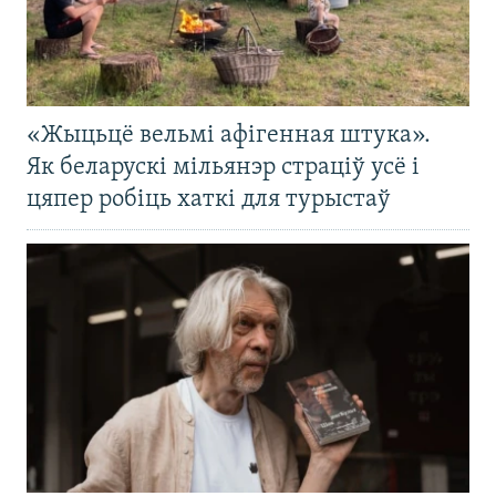
«Жыцьцё вельмі афігенная штука».
Як беларускі мільянэр страціў усё і
цяпер робіць хаткі для турыстаў