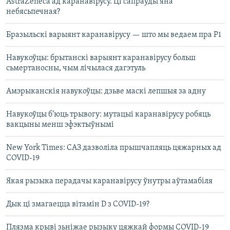
AstraZeneca ад каранавірусу. Ці сапраўды яна
небясьпечная?
Бразыльскі варыянт каранавірусу — што мы ведаем пра P1
Навукоўцы: брытанскі варыянт каранавірусу больш
сьмертаносны, чым лічылася дагэтуль
Амэрыканскія навукоўцы: дзьве маскі лепшыя за адну
Навукоўцы б’юць трывогу: мутацыі каранавірусу робяць
вакцыны менш эфэктыўнымі
New York Times: САЗ дазволіла прышчапляць цяжарных ад
COVID-19
Якая рызыка перадачы каранавірусу ўнутры аўтамабіля
Дык ці змагаецца вітамін D з COVID-19?
Плязма крыві зьніжае рызыку цяжкай формы COVID-19