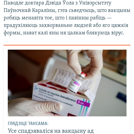
Паводле доктара Дэвіда Ўола з Унівэрсытэту
Паўночнай Караліны, гэта сьведчыць, што вакцыны
робяць менавіта тое, што і павінны рабіць —
прадухіляюць захворваньне людзей або яго цяжкія
формы, нават калі яны ня цалкам блякуюць вірус.
ГЛЯДЗІЦЕ ТАКСАМА:
Усе спадзяваліся на вакцыну ад