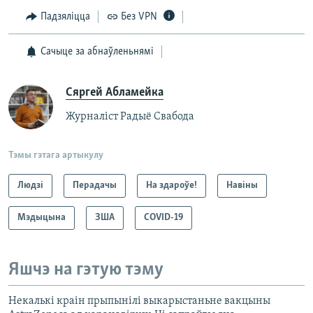
Падзяліцца
Без VPN
Сачыце за абнаўленьнямі
Сяргей Абламейка
Журналіст Радыё Свабода
Тэмы гэтага артыкулу
Людзі
Перадачы
На здароўе!
Навіны
Мэдыцына
ЗША
COVID-19
Яшчэ на гэтую тэму
Некалькі краін прыпынілі выкарыстаньне вакцыны