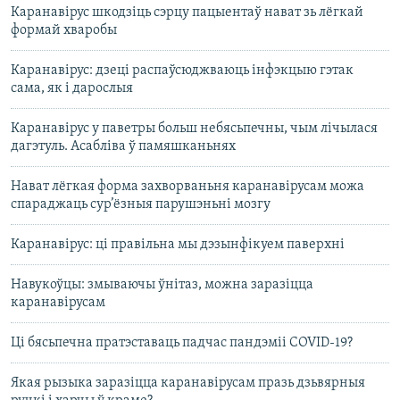
Каранавірус шкодзіць сэрцу пацыентаў нават зь лёгкай
формай хваробы
Каранавірус: дзеці распаўсюджваюць інфэкцыю гэтак
сама, як і дарослыя
Каранавірус у паветры больш небясьпечны, чым лічылася
дагэтуль. Асабліва ў памяшканьнях
Нават лёгкая форма захворваньня каранавірусам можа
спараджаць сур’ёзныя парушэньні мозгу
Каранавірус: ці правільна мы дэзынфікуем паверхні
Навукоўцы: змываючы ўнітаз, можна заразіцца
каранавірусам
Ці бясьпечна пратэставаць падчас пандэміі COVID-19?
Якая рызыка заразіцца каранавірусам празь дзьвярныя