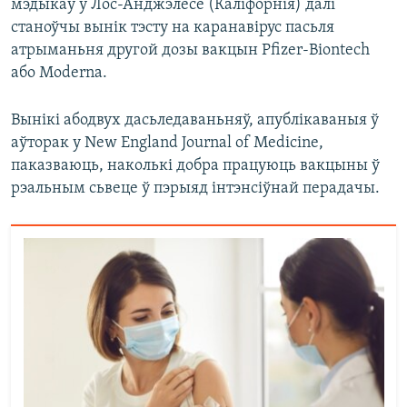
мэдыкаў у Лос-Анджэлесе (Каліфорнія) далі
станоўчы вынік тэсту на каранавірус пасьля
атрыманьня другой дозы вакцын Pfizer-Biontech
або Moderna.
Вынікі абодвух дасьледаваньняў, апублікаваныя ў
аўторак у New England Journal of Medicine,
паказваюць, наколькі добра працуюць вакцыны ў
рэальным сьвеце ў пэрыяд інтэнсіўнай перадачы.