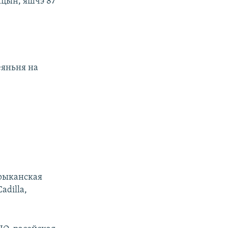
кцын, яшчэ 87
еяньня на
эрыканская
adilla,