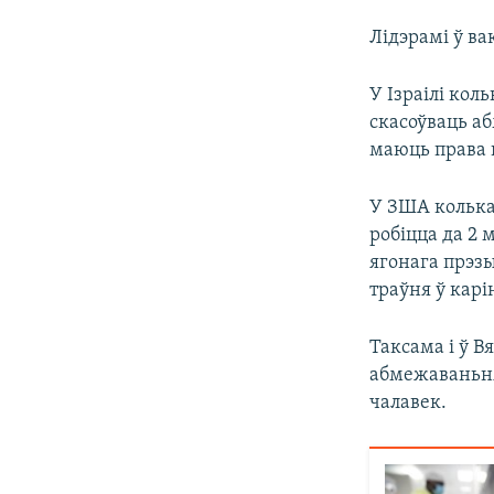
Лідэрамі ў ва
У Ізраілі кол
скасоўваць а
маюць права н
У ЗША колька
робіцца да 2
ягонага прэз
траўня ў карі
Таксама і ў 
абмежаваньня
чалавек.