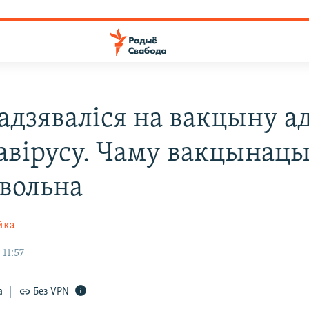
падзяваліся на вакцыну а
авірусу. Чаму вакцынацы
авольна
йка
 11:57
а
Без VPN