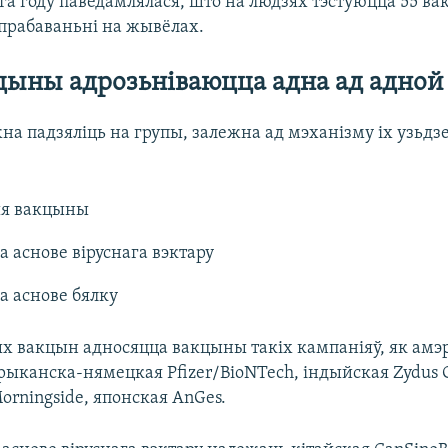
га году паведамлялася, што на людзях тэстуюцца 55 ва
прабаваньні на жывёлах.
ыны адрозьніваюцца адна ад адной
а падзяліць на групы, залежна ад мэханізму іх узьдз
я вакцыны
 аснове віруснага вэктару
а аснове бялку
х вакцын адносяцца вакцыны такіх кампаніяў, як ам
ыканска-нямецкая Pfizer/BioNTech, індыйская Zydus C
orningside, японская AnGes.