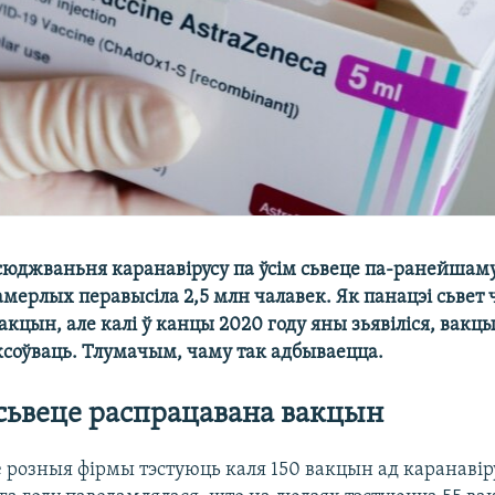
сюджваньня каранавірусу па ўсім сьвеце па-ранейшаму
мерлых перавысіла 2,5 млн чалавек. Як панацэі сьвет 
акцын, але калі ў канцы 2020 году яны зьявіліся, вак
ксоўваць. Тлумачым, чаму так адбываецца.
 сьвеце распрацавана вакцын
е розныя фірмы тэстуюць каля 150 вакцын ад каранавір