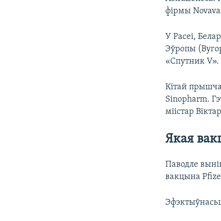
фірмы Novava
У Расеі, Бела
Эўропы (Вуго
«Спутник V».
Кітай прышча
Sinopharm. Г
міістар Вікта
Якая вак
Паводле выні
вакцына Pfiz
Эфэктыўнасьц