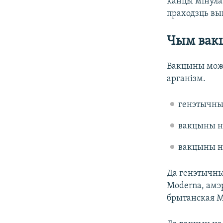
канцы мінула
праходзць вы
Чым вакц
Вакцыны можн
арганізм.
генэтычны
вакцыны на
вакцыны н
Да генэтычны
Moderna, амэр
брытанская M