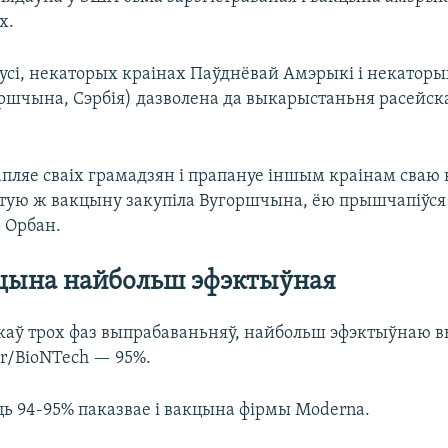
x.
русі, некаторых краінах Паўднёвай Амэрыкі і некаторы
ршчына, Сэрбія) дазволена да выкарыстаньня расейск
пляе сваіх грамадзян і прапануе іншым краінам сваю
этую ж вакцыну закупіла Вугоршчына, ёю прышчапіўся
р Орбан.
цына найбольш эфэктыўная
каў трох фаз выпрабаваньняў, найбольш эфэктыўнаю в
er/BioNTech — 95%.
ь 94-95% паказвае і вакцына фірмы Moderna.