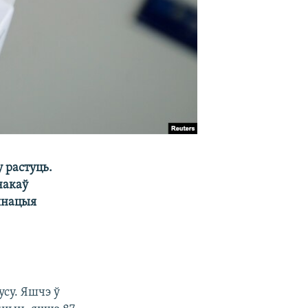
 растуць.
чакаў
цынацыя
усу. Яшчэ ў