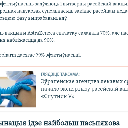
эфэктыўнасьць заяўляюць і вытворцы расейскай вакц
ародная навуковая супольнасьць закідае расейцам неда
рэцюю фазу выпрабаваньняў.
ь вакцыны AstraZeneca спачатку складала 70%, але па
ня набліжаецца да 90%.
opharm дасягае 79% эфэктыўнасьці.
ГЛЯДЗІЦЕ ТАКСАМА:
Эўрапейскае агенцтва лекавых с
пачало экспэртызу расейскай в
«Спутник V»
ынацыя ідзе найбольш пасьпяхова