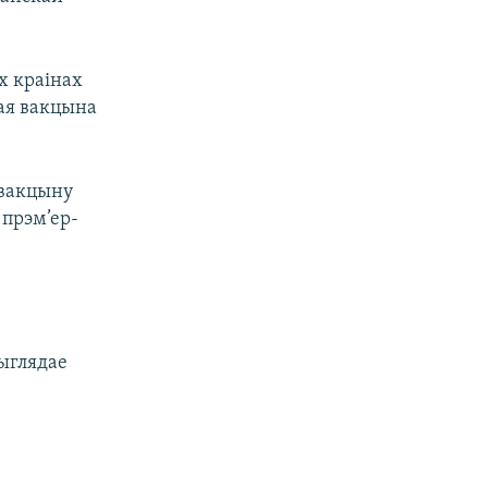
х краінах
ая вакцына
 вакцыну
 прэм’ер-
ыглядае