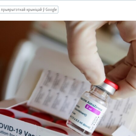
 прыярытэтнай крыніцай ў Google