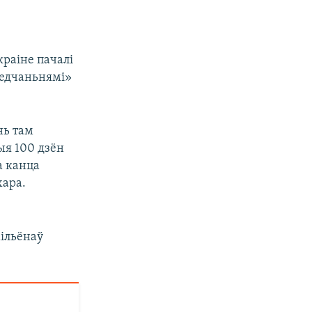
краіне пачалі
ведчаньнямі»
нь там
ыя 100 дзён
а канца
хара.
ільёнаў