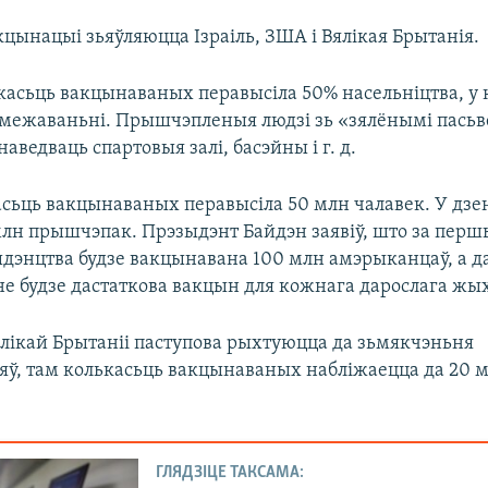
кцынацыі зьяўляюцца Ізраіль, ЗША і Вялікая Брытанія.
ькасьць вакцынаваных перавысіла 50% насельніцтва, у 
бмежаваньні. Прышчэпленыя людзі зь «зялёнымі пась
аведваць спартовыя залі, басэйны і г. д.
сьць вакцынаваных перавысіла 50 млн чалавек. У дзе
 млн прышчэпак. Прэзыдэнт Байдэн заявіў, што за перш
ыдэнцтва будзе вакцынавана 100 млн амэрыканцаў, а д
не будзе дастаткова вакцын для кожнага дарослага жы
Вялікай Брытаніі паступова рыхтуюцца да зьмякчэньня
ў, там колькасьць вакцынаваных набліжаецца да 20 м
ГЛЯДЗІЦЕ ТАКСАМА: