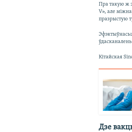
Пра такую ж 
V», але міжн
празрыстую т
Эфэктыўнасьц
ўдасканалень
Кітайская Sin
Дзе вакц