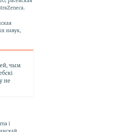
IO, расейская
traZeneca.
нская
ых навук,
ей, чым
ебскі
у не
na і
канскай