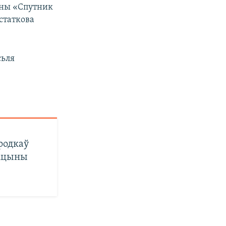
ыны «Спутник
статкова
сьля
родкаў
акцыны