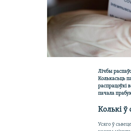
Лічбы распаў
Колькасьць па
распрацоўкі в
пачала прабу
Колькі ў
Усяго ў сьвец