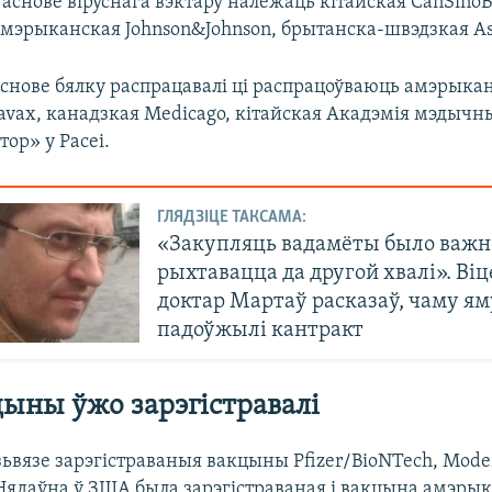
аснове віруснага вэктару належаць кітайская CanSinoB
 амэрыканская Johnson&Johnson, брытанска-швэдзкая As
снове бялку распрацавалі ці распрацоўваюць амэрыка
avax, канадзкая Medicago, кітайская Акадэмія мэдычн
тор» у Расеі.
ГЛЯДЗІЦЕ ТАКСАМА:
«Закупляць вадамёты было важн
рыхтавацца да другой хвалі». Віц
доктар Мартаў расказаў, чаму ям
падоўжылі кантракт
цыны ўжо зарэгістравалі
ьвязе зарэгістраваныя вакцыны Pfizer/BioNTech, Moder
 Нядаўна ў ЗША была зарэгістраваная і вакцына амэры