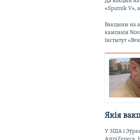
Да вакцын на 
«Sputnik V»,
Вакцыны на а
кампанія Nov
інстытут «Век
Якія вак
У ЗША і Эўраз
AstraZeneca.