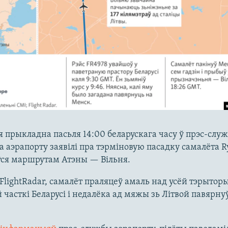
я прыкладна пасьля 14:00 беларускага часу ў прэс-слу
 аэрапорту заявілі пра тэрміновую пасадку самалёта Ry
ўся маршрутам Атэны — Вільня.
FlightRadar, самалёт праляцеў амаль над усёй тэрытор
 часткі Беларусі і недалёка ад мяжы зь Літвой павярнуў