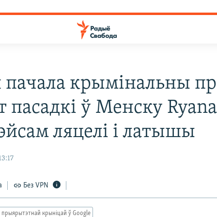
я пачала крымінальны пр
 пасадкі ў Менску Ryana
эйсам ляцелі і латышы
13:17
а
Без VPN
 прыярытэтнай крыніцай ў Google