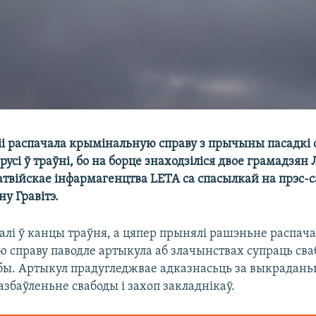
іі распачала крымінальную справу з прычыны пасадкі 
русі ў траўні, бо на борце знаходзіліся двое грамадзян Л
твійскае інфармагенцтва LETA са спасылкай на прэс-
у Гравітэ.
алі ў канцы траўня, а цяпер прынялі рашэньне распач
 справу паводле артыкула аб злачынствах супраць сваб
обы. Артыкул прадугледжвае адказнасьць за выкрадань
збаўленьне свабоды і захоп закладнікаў.