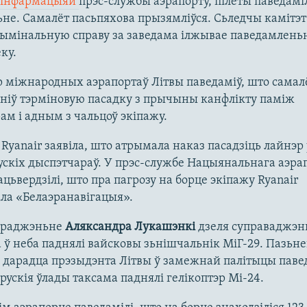
інфармацыяй
прэс-службы аэрапорту, пілёты паведаміл
не. Самалёт пасьпяхова прызямліўся. Сьледчы камітэт
ымінальную справу за заведама ілжывае паведамлень
ку.
 міжнародных аэрапортаў Літвы паведаміў, што самал
ніў тэрміновую пасадку з прычыны канфлікту паміж
м і адным з чальцоў экіпажу.
Ryanair заявіла, што атрымала наказ пасадзіць лайнэр
ускіх дыспэтчараў. У прэс-службе Нацыянальнага аэра
цьвердзілі, што пра пагрозу на борце экіпажу Ryanair
ла «Белаэранавігацыя».
араджэньне
Аляксандра Лукашэнкі
дзеля суправаджэн
 ў неба паднялі вайсковы зьнішчальнік МіГ-29. Пазьн
 дарадца прэзыдэнта Літвы ў замежнай палітыцы паве
рускія ўлады таксама паднялі гелікоптэр Мі-24.