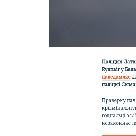
Паліцыя Латв
Ryanair у Бела
паведамляе
ла
паліцыі Сыман
Праверку пач
крымінальную
годнасьці ас
незаконнае па