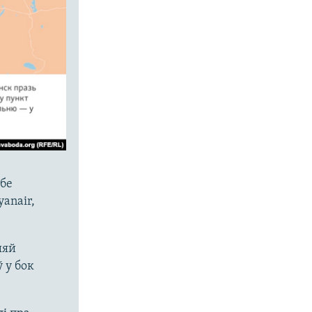
жбе
anair,
ыяй
 у бок