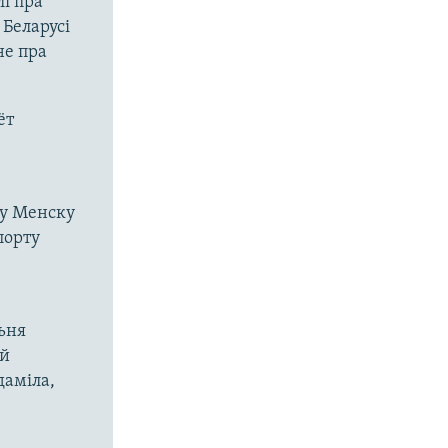
і пра
 Беларусі
не пра
ёт
 у Менску
порту
ьня
ей
даміла,