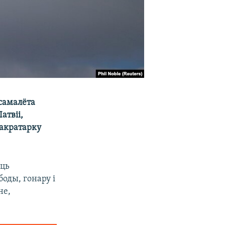
самалёта
атвіі,
сакратарку
аць
оды, гонару і
не,