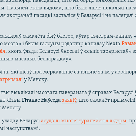
м аэрапорце паведамілі, што на борце знаходзіліся 123
. Пазьней стала вядома, што было яшчэ некалькі пас
ля экстранай пасадкі засталіся ў Беларусі і не паляцелі
сажыраў самалёта быў блогер, аўтар тэлеграм-каналу 
о мозга» і былы галоўны рэдактар каналаў Nexta
Рама
іч
, якога ўлады Беларусі ўнесьлі ў «сьпіс тэрарыстаў» з
зацыю масавых беспарадкаў».
іча, які пісаў пра меркаванае сачэньне за ім у аэрапор
затрымалі
ў Менску.
твы выклікалі часовага паверанага ў справах Беларусі ў
нт Літвы
Гітанас Наўседа
заявіў
, што самалёт прымусілі
ў Менску.
 ўладаў Беларусі
асудзілі многія эўрапейскія лідэры
, пр
мі наступствамі.