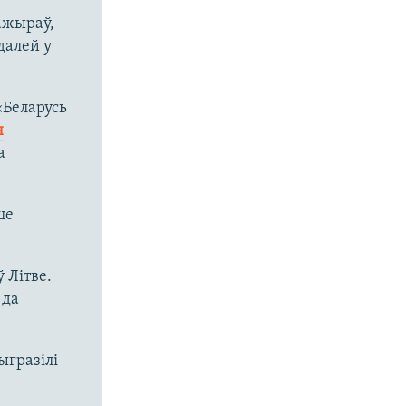
ажыраў,
 далей у
«Беларусь
н
а
це
 Літве.
 да
ыгразілі