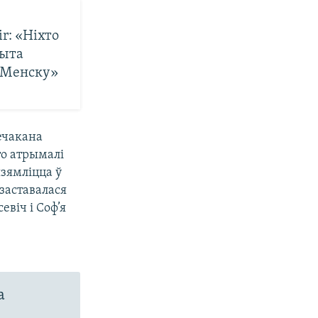
r: «Ніхто
быта
ў Менску»
нечакана
то атрымалі
зямліцца ў
заставалася
евіч і Соф’я
а