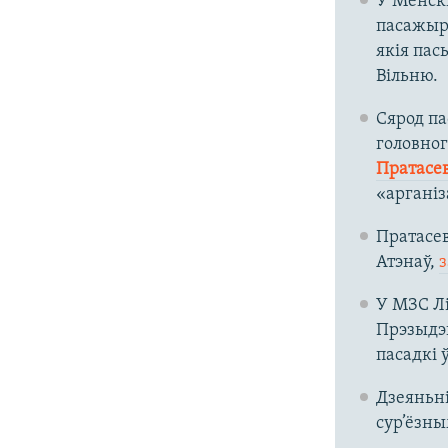
У Менскі
пасажыры
якія пась
Вільню.
Сярод па
головног
Пратасев
«аргані
Пратасев
Атэнаў,
У МЗС Лі
Прэзыдэ
пасадкі 
Дзеяньні
сур’ёзны