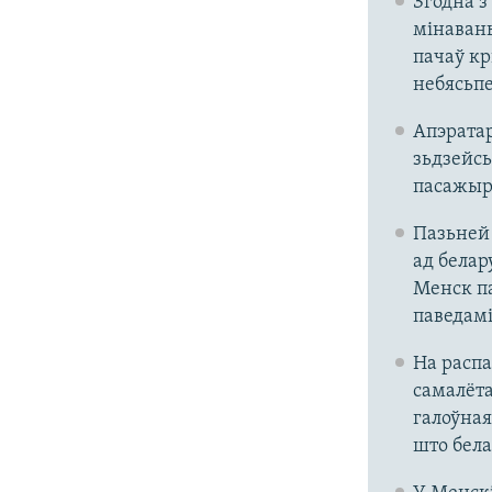
Згодна з
мінавань
пачаў кр
небясьпе
Апэратар
зьдзейсь
пасажыра
Пазьней 
ад белар
Менск па
паведамі
На расп
самалёта
галоўная
што бела