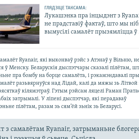
ГЛЯДЗІЦЕ ТАКСАМА:
Лукашэнка пра інцыдэнт з Ryanai
не прадставіў фактаў, што мы ні
вымусілі самалёт прызямліцца 
самалёт Ryanair, які выконваў рэйс з Атэнаў у Вільню, 
я ў Менску. Беларускія дыспэтчары сказалі пілётам, ш
ьне пра бомбу на борце самалёта, і рэкамэндавалі пры
малёт разьвярнуўся над Лідай, калі да мяжы зь Літвой 
зясяткаў кілямэтраў. Гэтым рэйсам ляцелі Раман Пратас
абаіх затрымалі. У ліпені дыспэтчар, які перадаваў
ньне пілётам, разам зь сям’ёй зьнік зь Беларусі.
т з самалётам Ryanair, затрыманьне блогер
ча і рэакцыя ў сьвеце. Сьцісла