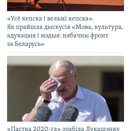
«Усё кепска і вельмі кепска».
Як прайшла дыскусія «Мова, культура,
адукацыя і мэдыя: нябачны фронт
за Беларусь»
«Пастка 2020-га» зрабіла Лукашэнку