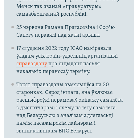
Менск так званай «пракуратуры»
самаабвешчанай рэспублікі.
25 чэрвеня Рамана Пратасевіча і Софʼю
Сапегу перавялі пад хатні арышт.
17 студзеня 2022 году ІCАО накіравала
ўладам усіх краін-удзельніц арганізацыі
справаздачу
пра інцыдэнт пасьля
некалькіх пераносаў тэрміну.
Тэкст справаздачы зьмясьціўся на 30
старонках. Сярод іншага, яна ўключае
расшыфроўкі перамоваў экіпажу самалёта
з дыспэтчарамі і схему палёту самалёта
над Беларусьсю з аналізам адлегласьці
паміж пасажырскім лайнэрам і
зьнішчальнікам ВПС Беларусі.