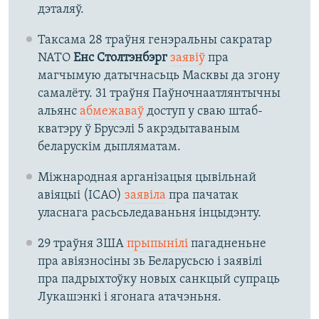
дэталяў.
Таксама 28 траўня генэральны сакратар
NATO
Енс Столтэнбэрг
заявіў
пра
магчымую датычнасьць Масквы да згону
самалёту. 31 траўня Паўночнаатлянтычны
альянс
абмежаваў
доступ у сваю штаб-
кватэру ў Брусэлі 5 акрэдытаваным
беларускім дыпляматам.
Міжнародная арганізацыя цывільнай
авіяцыі (ICAO)
заявіла
пра пачатак
уласнага расьсьледаваньня інцыдэнту.
29 траўня ЗША
прыпынілі
пагадненьне
пра авіязносіны зь Беларусьсю і заявілі
пра падрыхтоўку новых санкцый супраць
Лукашэнкі і ягонага атачэньня.