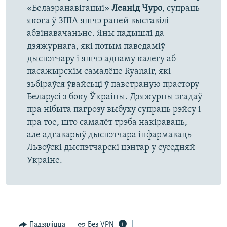
«Белаэранавігацыі»
Леанід Чуро
, супраць
якога ў ЗША яшчэ раней выставілі
абвінавачаньне. Яны падышлі да
дзяжурнага, які потым паведаміў
дыспэтчару і яшчэ аднаму калегу аб
пасажырскім самалёце Ryanair, які
зьбіраўся ўвайсьці ў паветраную прастору
Беларусі з боку Ўкраіны. Дзяжурны згадаў
пра нібыта пагрозу выбуху супраць рэйсу і
пра тое, што самалёт трэба накіраваць,
але адгаварыў дыспэтчара інфармаваць
Львоўскі дыспэтчарскі цэнтар у суседняй
Украіне.
Падзяліцца
Без VPN