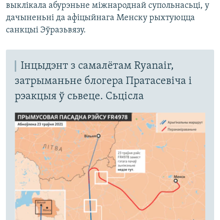
выклікала абурэньне міжнароднай супольнасьці, у
дачыненьні да афіцыйнага Менску рыхтуюцца
санкцыі Эўразьвязу.
Інцыдэнт з самалётам Ryanair,
затрыманьне блогера Пратасевіча і
рэакцыя ў сьвеце. Сьцісла