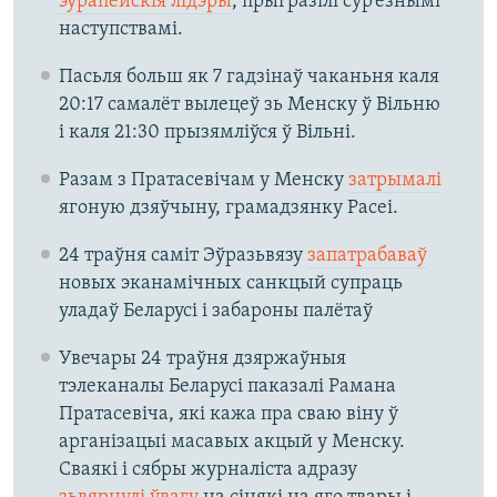
эўрапейскія лідэры
, прыгразілі сур’ёзнымі
наступствамі.
Пасьля больш як 7 гадзінаў чаканьня каля
20:17 самалёт вылецеў зь Менску ў Вільню
і каля 21:30 прызямліўся ў Вільні.
Разам з Пратасевічам у Менску
затрымалі
ягоную дзяўчыну, грамадзянку Расеі.
24 траўня саміт Эўразьвязу
запатрабаваў
новых эканамічных санкцый супраць
уладаў Беларусі і забароны палётаў
Увечары 24 траўня дзяржаўныя
тэлеканалы Беларусі паказалі Рамана
Пратасевіча, які кажа пра сваю віну ў
арганізацыі масавых акцый у Менску.
Сваякі і сябры журналіста адразу