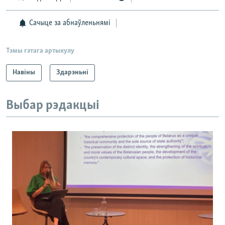
Сачыце за абнаўленьнямі
Тэмы гэтага артыкулу
Навіны
Здарэньні
Выбар рэдакцыі