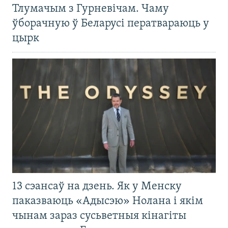
Тлумачым з Гурневічам. Чаму
ўборачную ў Беларусі ператвараюць у
цырк
13 сэансаў на дзень. Як у Менску
паказваюць «Адысэю» Нолана і якім
чынам зараз сусьветныя кінагіты