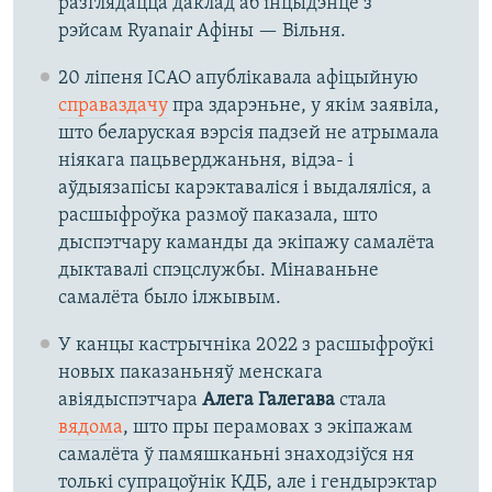
разглядацца даклад аб інцыдэнце з
рэйсам Ryanair Афіны — Вільня.
20 ліпеня ICAO апублікавала афіцыйную
справаздачу
пра здарэньне, у якім заявіла,
што беларуская вэрсія падзей не атрымала
ніякага пацьверджаньня, відэа- і
аўдыязапісы карэктаваліся і выдаляліся, а
расшыфроўка размоў паказала, што
дыспэтчару каманды да экіпажу самалёта
дыктавалі спэцслужбы. Мінаваньне
самалёта было ілжывым.
У канцы кастрычніка 2022 з расшыфроўкі
новых паказаньняў менскага
авіядыспэтчара
Алега Галегава
стала
вядома
, што пры перамовах з экіпажам
самалёта ў памяшканьні знаходзіўся ня
толькі супрацоўнік КДБ, але і гендырэктар