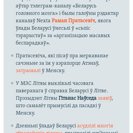
аўтар тэлеграм-каналу «Беларусь
головного мозга» і былы галоўны рэдактар
каналаў Nexta
Раман Пратасевіч
, якога
ўлады Беларусі ўнесьлі ў «сьпіс
тэрарыстаў» за «арганізацыю масавых
беспарадкаў».
Пратасевіча, які пісаў пра меркаванае
сачэньне за ім у аэрапорце Атэнаў,
затрымалі
ў Менску.
У МЗС Літвы выклікалі часовага
паверанага ў справах Беларусі ў Літве.
Прэзыдэнт Літвы
Гітанас Наўседа
заявіў
,
што самалёт прымусілі да пасадкі ў
Менску.
Дзеяньні ўладаў Беларусі
асудзілі многія