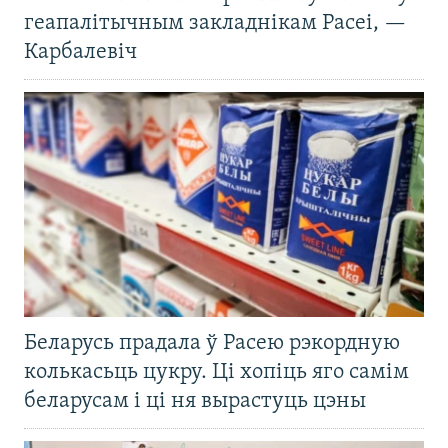
геапалітычным закладнікам Расеі, —
Карбалевіч
Беларусь прадала ў Расею рэкордную
колькасьць цукру. Ці хопіць яго самім
беларусам і ці ня вырастуць цэны