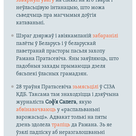
зьвярнулі ўвагу
на сінякі на яго твары і
неўласьцівую інтанацыю, што можа
сьведчыць пра магчымыя доўгія
катаваньні.
Шэраг дзяржаў і авіякампаній
забаранілі
палёты ў Беларусь і ў беларускай
паветранай прасторы пасьля захопу
Рамана Пратасевіча. Яны заяўляюць, што
падобныя захады прымаюцца дзеля
бясьпекі ўласных грамадзян.
28 траўня Пратасевіча
зьмясьцілі
ў СІЗА
КДБ. Таксама там знаходзіцца і дзяўчына
журналіста
Соф’я Сапега
, якую
абвінавачваюць
у «распальваньні
варожасьці». Адвакат толькі на пяты
дзень здолела
трапіць
да Рамана. Зь яе
ўзялі падпіску аб неразгалошваньні