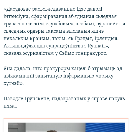
«Дасудовае расьсьледаваньне ідзе даволі
інтэнсіўна, сфарміраваная аб’яднаная сьледчая
група з польскімі службовымі асобамі, эўрапейскія
сьледчыя ордэры таксама высланыя яшчэ
некалькім краінам, такім, як Грэцыя, Ірляндыя.
Ажыцьцяўляецца супрацоўніцтва з Ryanair», —
сказала журналістам у Сэйме генпракурор.
Яна дадала, што пракуроры хацелі б атрымаць ад
авіякампаніі запытаную інфармацыю «крыху
хутчэй».
Паводле Грунскене, падазраваных у справе пакуль
няма.