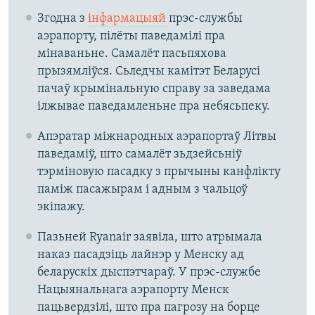
Згодна з
інфармацыяй
прэс-службы
аэрапорту, пілёты паведамілі пра
мінаваньне. Самалёт пасьпяхова
прызямліўся. Сьледчы камітэт Беларусі
пачаў крымінальную справу за заведама
ілжывае паведамленьне пра небясьпеку.
Апэратар міжнародных аэрапортаў Літвы
паведаміў, што самалёт зьдзейсьніў
тэрміновую пасадку з прычыны канфлікту
паміж пасажырам і адным з чальцоў
экіпажу.
Пазьней Ryanair заявіла, што атрымала
наказ пасадзіць лайнэр у Менску ад
беларускіх дыспэтчараў. У прэс-службе
Нацыянальнага аэрапорту Менск
пацьвердзілі, што пра пагрозу на борце