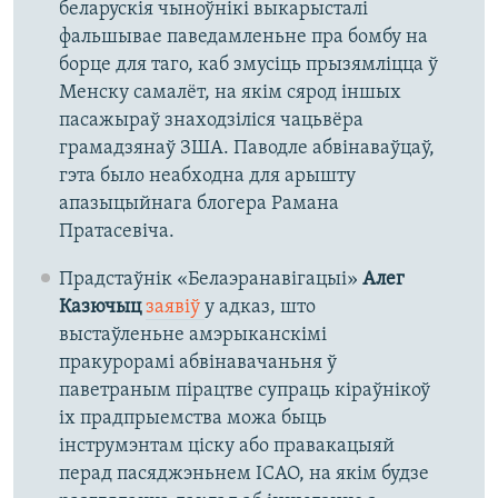
беларускія чыноўнікі выкарысталі
фальшывае паведамленьне пра бомбу на
борце для таго, каб змусіць прызямліцца ў
Менску самалёт, на якім сярод іншых
пасажыраў знаходзіліся чацьвёра
грамадзянаў ЗША. Паводле абвінаваўцаў,
гэта было неабходна для арышту
апазыцыйнага блогера Рамана
Пратасевіча.
Прадстаўнік «Белаэранавігацыі»
Алег
Казючыц
заявіў
у адказ,
што
выстаўленьне амэрыканскімі
пракурорамі абвінавачаньня ў
паветраным пірацтве супраць кіраўнікоў
іх прадпрыемства можа быць
інструмэнтам ціску або правакацыяй
перад пасяджэньнем ICAO, на якім будзе