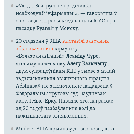
«Улады Беларусі не прадставілі
неабходнай інфармацыі», — гаворыцца ў
справаздачы расьсьледаваньня ІCАО пра
пасадку Ryanair у Менску.
20 студзеня ў ЗША
выставілі завочныя
абвінавачаньні
кіраўніку
«Белаэранавігацыі»
Леаніду Чуро
,
ягонаму намесьніку
Алегу Казючыцу
і
двум супрацоўнікам КДБ у змове з мэтай
зьдзяйсьненьня авіяцыйнага пірацтва.
Абвінаваўчае заключэньне пададзена ў
Фэдэральны акруговы суд Паўднёвай
акругі Нью-Ёрку. Паводле яго, пагражае
ад 20 гадоў пазбаўленьня волі да
пажыцьцёвага зьняволеньня.
Мін'юст ЗША прыйшоў да высновы, што