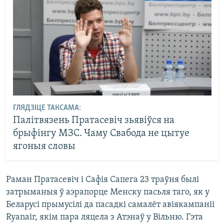
ГЛЯДЗІЦЕ ТАКСАМА:
Палітвязень Пратасевіч зьявіўся на
брыфінгу МЗС. Чаму Свабода не цытуе
ягоныя словы
Раман Пратасевіч і Сафія Сапега 23 траўня былі
затрыманыя ў аэрапорце Менску пасьля таго, як у
Беларусі прымусілі да пасадкі самалёт авіякампаніі
Ryanair, якім пара ляцела з Атэнаў у Вільню. Гэта