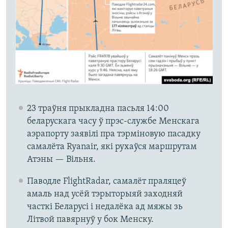
23 траўня прыкладна пасьля 14:00
беларускага часу ў прэс-службе Менскага
аэрапорту заявілі пра тэрміновую пасадку
самалёта Ryanair, які рухаўся маршрутам
Атэны — Вільня.
Паводле FlightRadar, самалёт праляцеў
амаль над усёй тэрыторыяй заходняй
часткі Беларусі і недалёка ад мяжы зь
Літвой павярнуў у бок Менску.