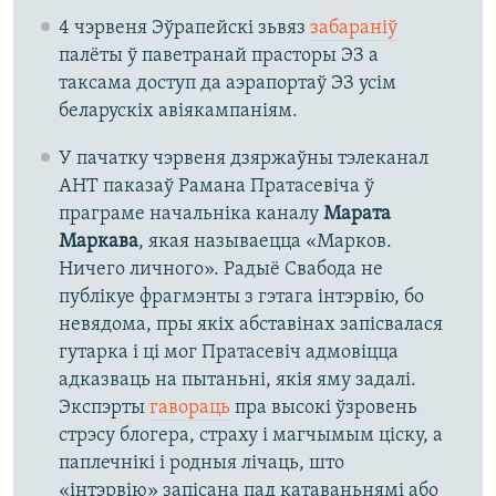
4 чэрвеня Эўрапейскі зьвяз
забараніў
палёты ў паветранай прасторы ЭЗ а
таксама доступ да аэрапортаў ЭЗ усім
беларускіх авіякампаніям.
У пачатку чэрвеня дзяржаўны тэлеканал
АНТ паказаў Рамана Пратасевіча ў
праграме начальніка каналу
Марата
Маркава
, якая называецца «Марков.
Ничего личного». Радыё Свабода не
публікуе фрагмэнты з гэтага інтэрвію, бо
невядома, пры якіх абставінах запісвалася
гутарка і ці мог Пратасевіч адмовіцца
адказваць на пытаньні, якія яму задалі.
Экспэрты
гавораць
пра высокі ўзровень
стрэсу блогера, страху і магчымым ціску, а
паплечнікі і родныя лічаць, што
«інтэрвію» запісана пад катаваньнямі або