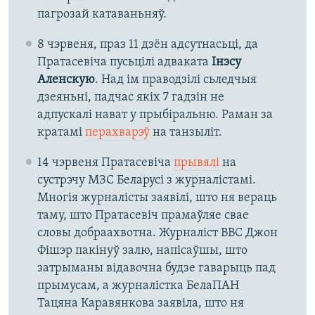
пагрозай катаваньняў.
8 чэрвеня, праз 11 дзён адсутнасьці, да
Пратасевіча пусьцілі адваката
Інэсу
Аленскую
. Над ім праводзілі сьледчыя
дзеяньні, падчас якіх 7 гадзін не
адпускалі нават у прыбіральню. Раман за
кратамі
перахварэў
на танзыліт.
14 чэрвеня Пратасевіча
прывялі
на
сустрэчу МЗС Беларусі з журналістамі.
Многія журналісты заявілі, што ня вераць
таму, што Пратасевіч прамаўляе свае
словы добраахвотна. Журналіст BBC Джон
Фішэр пакінуў залю, напісаўшы, што
затрыманы відавочна будзе гаварыць пад
прымусам, а журналістка БелаПАН
Тацяна Каравянкова заявіла, што ня