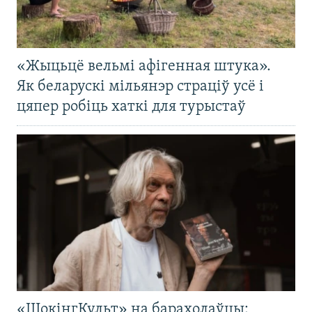
«Жыцьцё вельмі афігенная штука».
Як беларускі мільянэр страціў усё і
цяпер робіць хаткі для турыстаў
«ШокінгКульт» на барахолаўцы: