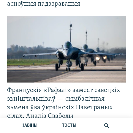
асноўныя падазраваныя
Францускія «Рафалі» замест савецкіх
зьнішчальнікаў — сымбалічная
зьмена ўва ўкраінскіх Паветраных
сілах. Аналіз Свабоды
НАВІНЫ
ТЭСТЫ