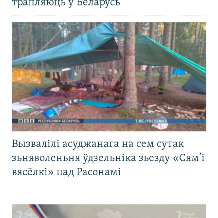
трапляюць у Беларусь
Вызвалілі асуджанага на сем сутак
зьняволеньня ўдзельніка зьезду «Сям’і
вясёлкі» пад Расонамі