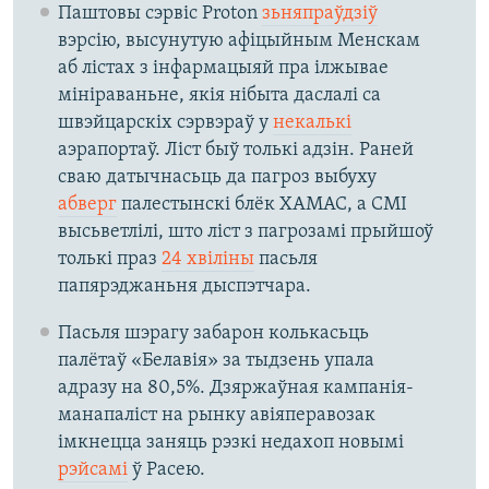
Паштовы сэрвіс Proton
зьняпраўдзіў
вэрсію, высунутую афіцыйным Менскам
аб лістах з інфармацыяй пра ілжывае
мініраваньне, якія нібыта даслалі са
швэйцарскіх сэрвэраў у
некалькі
аэрапортаў. Ліст быў толькі адзін. Раней
сваю датычнасьць да пагроз выбуху
абверг
палестынскі блёк ХАМАС, а СМІ
высьветлілі, што ліст з пагрозамі прыйшоў
толькі праз
24 хвіліны
пасьля
папярэджаньня дыспэтчара.
Пасьля шэрагу забарон колькасьць
палётаў «Белавія» за тыдзень упала
адразу на 80,5%. Дзяржаўная кампанія-
манапаліст на рынку авіяперавозак
імкнецца заняць рэзкі недахоп новымі
рэйсамі
ў Расею.