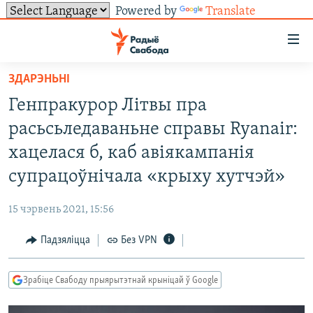
Powered by
Translate
Лінкі
ўнівэрсальнага
доступу
ЗДАРЭНЬНІ
НАВІНЫ
Перайсьці
Генпракурор Літвы пра
да
ТОЛЬКІ НА СВАБОДЗЕ
УСЕ НАВІНЫ
расьсьледаваньне справы Ryanair:
галоўнага
СУВЯЗЬ
ВІДЭА І ФОТА
ТЭСТЫ
зьместу
хацелася б, каб авіякампанія
Перайсьці
ПАДПІСАЦЦА
ЛЮДЗІ
БЛОГІ
АБЫСЬЦІ БЛЯКАВАНЬНЕ
супрацоўнічала «крыху хутчэй»
да
ПАЛІТЫКА
ГІСТОРЫЯ НА СВАБОДЗЕ
ПАДЗЯЛІЦЦА ІНФАРМАЦЫЯЙ
RSS
галоўнай
САЧЫЦЕ ЗА АБНАЎЛЕНЬНЯМІ
15 чэрвень 2021, 15:56
навігацыі
ЭКАНОМІКА
ПАДКАСТЫ
ПАДКАСТЫ
Перайсьці
Падзяліцца
Без VPN
ВАЙНА
КНІГІ
FACEBOOK
да
БЕЛАРУСЫ НА ВАЙНЕ
АЎДЫЁКНІГІ
TWITTER
пошуку
Зрабіце Свабоду прыярытэтнай крыніцай ў Google
ПАЛІТВЯЗЬНІ
PREMIUM
Усе сайты РС/РСЭ