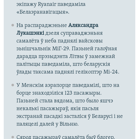
экіпажу Ryanair паведаміла
«Белаэранавігацыя».
На распараджэньне
Аляксандра
Лукашэнкі
дзеля суправаджэньня
самалёта ў неба паднялі вайсковы
зьнішчальнік МіГ-29. Пазьней галоўная
дарадца прэзыдэнта Літвы ў замежнай
палітыцы паведаміла, што беларускія
ўлады таксама паднялі гелікоптэр Мі-24.
У Менскім аэрапорце паведамілі, што на
борце знаходзіліся 123 пасажыры.
Пазьней стала вядома, што было яшчэ
некалькі пасажыраў, якія пасьля
экстранай пасадкі засталіся ў Беларусі і не
паляцелі далей у Вільню.
Сярод пасажыраў самалёта быў блогер,