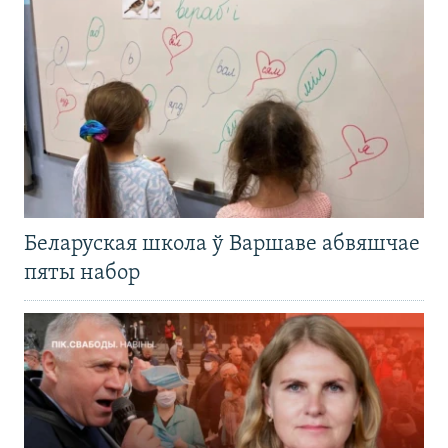
Беларуская школа ў Варшаве абвяшчае
пяты набор