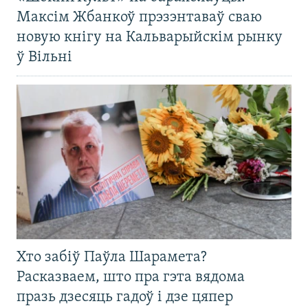
Максім Жбанкоў прэзэнтаваў сваю
новую кнігу на Кальварыйскім рынку
ў Вільні
Хто забіў Паўла Шарамета?
Расказваем, што пра гэта вядома
празь дзесяць гадоў і дзе цяпер