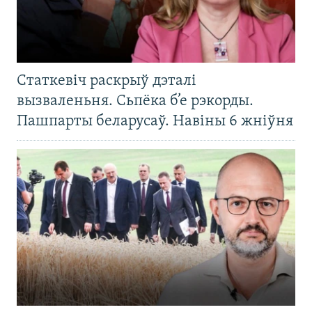
Статкевіч раскрыў дэталі
вызваленьня. Сьпёка б’е рэкорды.
Пашпарты беларусаў. Навіны 6 жніўня