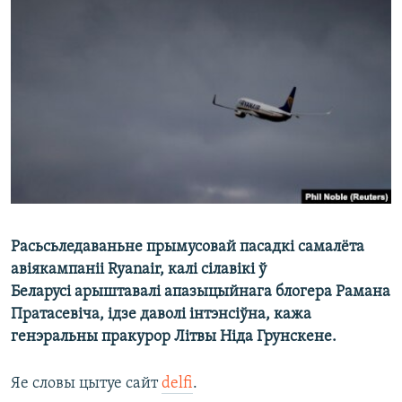
КУЛЬТУРА
МОВА
КАЛЯНДАР
НА ХВАЛЯХ СВАБОДЫ
Расьсьледаваньне прымусовай пасадкі самалёта
авіякампаніі Ryanair, калі сілавікі ў
Беларусі арыштавалі апазыцыйнага блогера Рамана
Пратасевіча, ідзе даволі інтэнсіўна, кажа
генэральны пракурор Літвы Ніда Грунскене.
Яе словы цытуе сайт
delfi
.