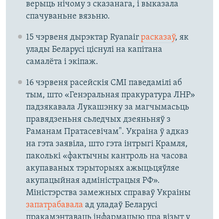
верыць нічому з сказанага, і выказала
спачуваньне вязьню.
15 чэрвеня дырэктар Ryanair
расказаў
, як
улады Беларусі ціснулі на капітана
самалёта і экіпаж.
16 чэрвеня расейскія СМІ паведамілі аб
тым, што «Генэральная пракуратура ЛНР»
падзякавала Лукашэнку за магчымасьць
правядзеньня сьледчых дзеяньняў з
Раманам Пратасевічам". Украіна ў адказ
на гэта заявіла, што гэта інтрыгі Крамля,
паколькі «фактычны кантроль на часова
акупаваных тэрыторыях ажыцьцяўляе
акупацыйная адміністрацыя РФ».
Міністэрства замежных справаў Украіны
запатрабавала
ад уладаў Беларусі
пракамэнтаваць інфармацыю пра візыт у