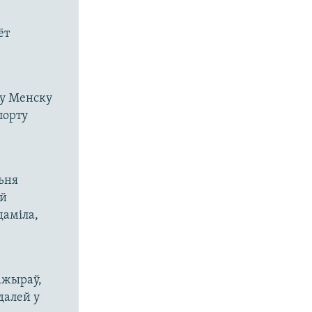
ёт
 у Менску
порту
ьня
ей
даміла,
ажыраў,
 далей у