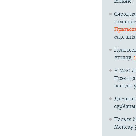
Вільню.
Сярод па
головног
Пратасев
«аргані
Пратасев
Атэнаў,
У МЗС Лі
Прэзыдэ
пасадкі 
Дзеяньні
сур’ёзны
Пасьля б
Менску ў