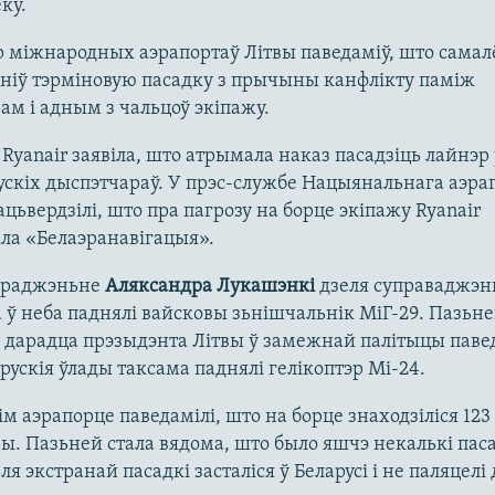
ку.
 міжнародных аэрапортаў Літвы паведаміў, што самал
ніў тэрміновую пасадку з прычыны канфлікту паміж
м і адным з чальцоў экіпажу.
Ryanair заявіла, што атрымала наказ пасадзіць лайнэр
ускіх дыспэтчараў. У прэс-службе Нацыянальнага аэра
цьвердзілі, што пра пагрозу на борце экіпажу Ryanair
ла «Белаэранавігацыя».
араджэньне
Аляксандра Лукашэнкі
дзеля суправаджэн
 ў неба паднялі вайсковы зьнішчальнік МіГ-29. Пазьн
 дарадца прэзыдэнта Літвы ў замежнай палітыцы паве
рускія ўлады таксама паднялі гелікоптэр Мі-24.
м аэрапорце паведамілі, што на борце знаходзіліся 123
. Пазьней стала вядома, што было яшчэ некалькі пас
ля экстранай пасадкі засталіся ў Беларусі і не паляцелі