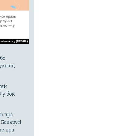
жбе
anair,
ыяй
 у бок
і пра
 Беларусі
не пра