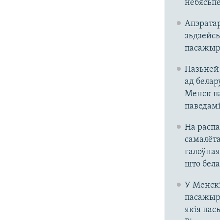
небясьпе
Апэратар
зьдзейсь
пасажыра
Пазьней 
ад белар
Менск па
паведамі
На расп
самалёта
галоўная
што бела
У Менскі
пасажыры
якія пась