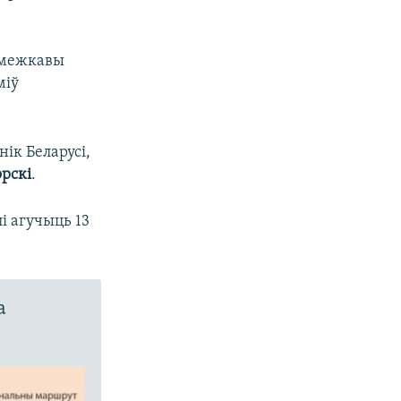
рамежкавы
міў
нік Беларусі,
рскі
.
і агучыць 13
а