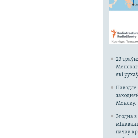
23 траўн
Менскага
які руха
Паводле 
заходняй
Менску.
Згодна з
мінавань
пачаў кр