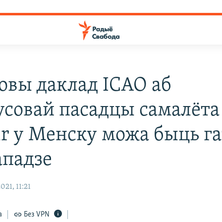
овы даклад ICAO аб
совай пасадцы самалёта
ir у Менску можа быць г
ападзе
21, 11:21
а
Без VPN