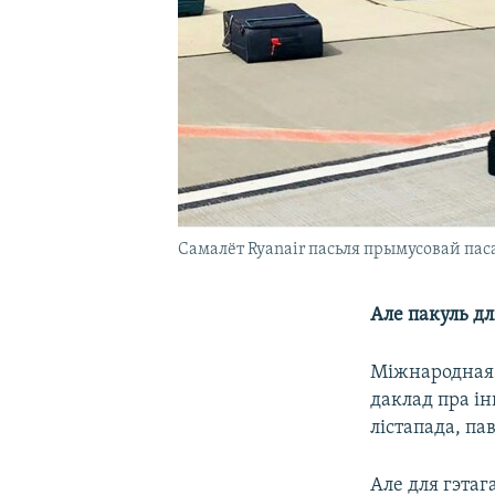
Самалёт Ryanair пасьля прымусовай пас
Але пакуль д
Міжнародная 
даклад пра ін
лістапада, па
Але для гэтаг