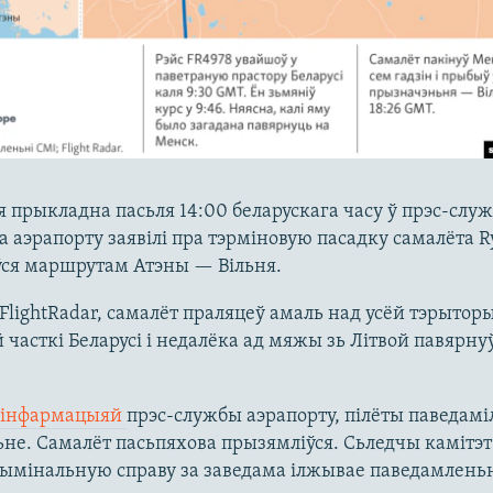
я прыкладна пасьля 14:00 беларускага часу ў прэс-слу
 аэрапорту заявілі пра тэрміновую пасадку самалёта Ry
ўся маршрутам Атэны — Вільня.
FlightRadar, самалёт праляцеў амаль над усёй тэрытор
 часткі Беларусі і недалёка ад мяжы зь Літвой павярнуў
інфармацыяй
прэс-службы аэрапорту, пілёты паведаміл
не. Самалёт пасьпяхова прызямліўся. Сьледчы камітэт
ымінальную справу за заведама ілжывае паведамлень