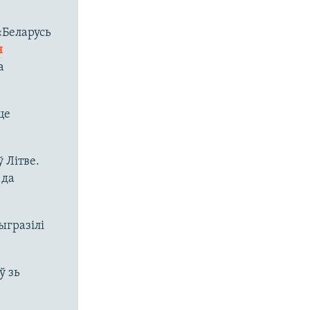
«Беларусь
н
а
це
 Літве.
 да
ыгразілі
ў зь