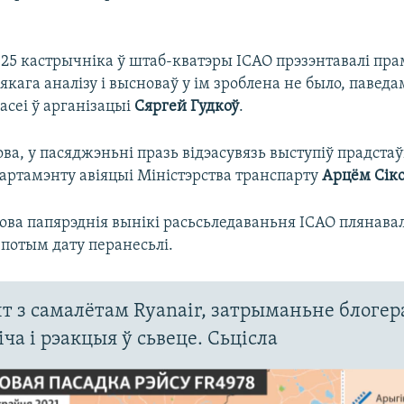
 25 кастрычніка ў штаб-кватэры ICAO прэзэнтавалі п
іякага аналізу і высноваў у ім зроблена не было, паведа
асеі ў арганізацыі
Сяргей Гудкоў
.
ва, у пасяджэньні празь відэасувязь выступіў прадстаў
артамэнту авіяцыі Міністэрства транспарту
Арцём Сіко
ва папярэднія вынікі расьсьледаваньня ICAO плянавал
 потым дату перанесьлі.
т з самалётам Ryanair, затрыманьне блогер
ча і рэакцыя ў сьвеце. Сьцісла