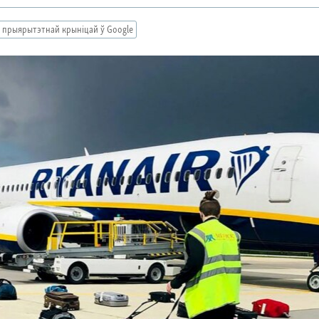
 прыярытэтнай крыніцай ў Google