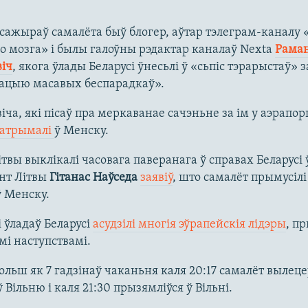
сажыраў самалёта быў блогер, аўтар тэлеграм-каналу 
о мозга» і былы галоўны рэдактар каналаў Nexta
Рама
іч
, якога ўлады Беларусі ўнесьлі ў «сьпіс тэрарыстаў» з
зацыю масавых беспарадкаў».
іча, які пісаў пра меркаванае сачэньне за ім у аэрапор
затрымалі
ў Менску.
твы выклікалі часовага паверанага ў справах Беларусі ў
нт Літвы
Гітанас Наўседа
заявіў
, што самалёт прымусілі
ў Менску.
 ўладаў Беларусі
асудзілі многія эўрапейскія лідэры
, пр
мі наступствамі.
ольш як 7 гадзінаў чаканьня каля 20:17 самалёт вылеце
 Вільню і каля 21:30 прызямліўся ў Вільні.