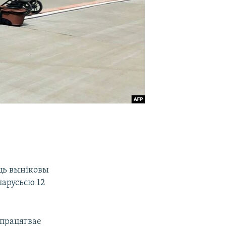
ць выніковы
ларусьсю 12
 працягвае