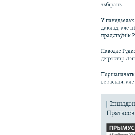
зьбіраць.
У панядзелак
даклад, але н
прадстаўнік Р
Паводле Гудко
дырэктар Дэп
Першапачатко
верасьня, але
Інцыдэн
Пратасеві