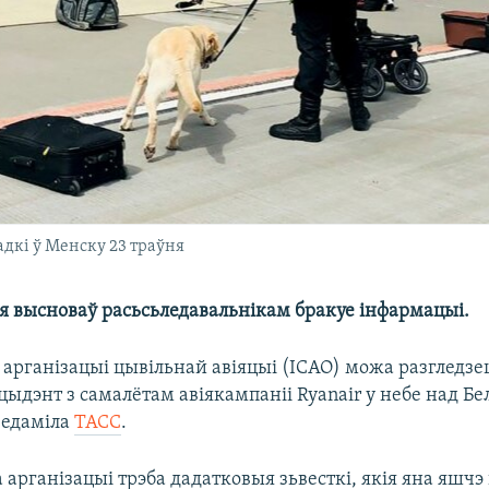
адкі ў Менску 23 траўня
ля высноваў расьсьледавальнікам бракуе інфармацыі.
арганізацыі цывільнай авіяцыі (ICAO) можа разгледзе
цыдэнт з самалётам авіякампаніі Ryanair у небе над Бе
ведаміла
ТАСС
.
а арганізацыі трэба дадатковыя зьвесткі, якія яна яшчэ