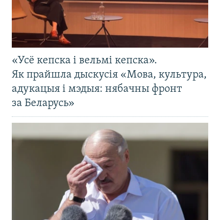
«Усё кепска і вельмі кепска».
Як прайшла дыскусія «Мова, культура,
адукацыя і мэдыя: нябачны фронт
за Беларусь»