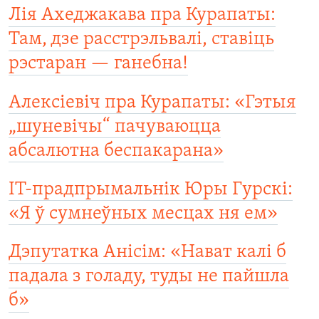
Лія Ахеджакава пра Курапаты:
Там, дзе расстрэльвалі, ставіць
рэстаран — ганебна!
Алексіевіч пра Курапаты: «Гэтыя
„шуневічы“ пачуваюцца
абсалютна беспакарана»
ІТ-прадпрымальнік Юры Гурскі:
«Я ў сумнеўных месцах ня ем»
Дэпутатка Анісім: «Нават калі б
падала з голаду, туды не пайшла
б»