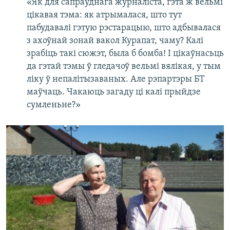
«Як для сапраўднага журналіста, гэта ж вельмі
цікавая тэма: як атрымалася, што тут
пабудавалі гэтую рэстарацыю, што адбывалася
з ахоўнай зонай вакол Курапат, чаму? Калі
зрабіць такі сюжэт, была б бомба! І цікаўнасьць
да гэтай тэмы ў гледачоў вельмі вялікая, у тым
ліку ў непалітызаваных. Але рэпартэры БТ
маўчаць. Чакаюць загаду ці калі прыйдзе
сумленьне?»