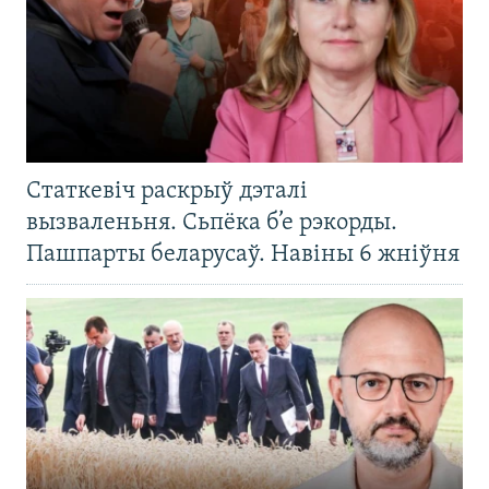
Статкевіч раскрыў дэталі
вызваленьня. Сьпёка б’е рэкорды.
Пашпарты беларусаў. Навіны 6 жніўня