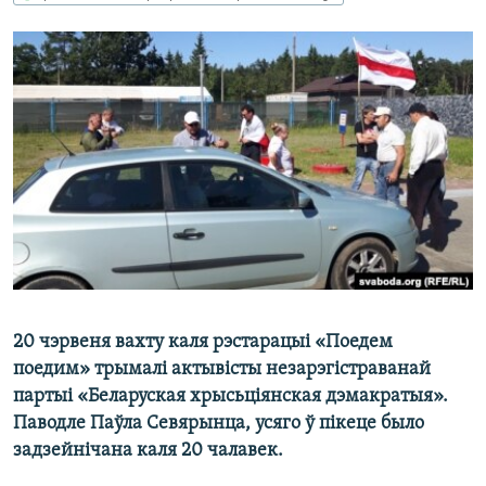
КУЛЬТУРА
МОВА
КАЛЯНДАР
НА ХВАЛЯХ СВАБОДЫ
20 чэрвеня вахту каля рэстарацыі «Поедем
поедим» трымалі актывісты незарэгістраванай
партыі «Беларуская хрысьціянская дэмакратыя».
Паводле Паўла Севярынца, усяго ў пікеце было
задзейнічана каля 20 чалавек.