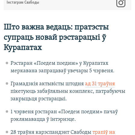
Інстаграм Свабоды
Што важна ведаць: пратэсты
супраць новай рэстарацыі ў
Курапатах​
Рэстаран «Поедем поедим» у Курапатах
меркавана запрацаваў увечары 5 чэрвеня.
Грамадзкія актывісты штодня
ад 31 траўня
пікетуюць забаўляльны комплекс, патрабуючы
закрыцьця рэстарацыі.
1 чэрвеня рэстаран «Поедем поедим» пачаў
рэклямавацца ў інтэрнэце.
28 траўня карэспандэнт Свабоды
трапіў на