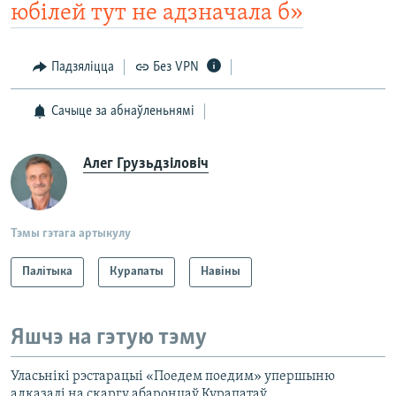
юбілей тут не адзначала б»
Падзяліцца
Без VPN
Сачыце за абнаўленьнямі
Алег Грузьдзіловіч
Тэмы гэтага артыкулу
Палітыка
Курапаты
Навіны
Яшчэ на гэтую тэму
Уласьнікі рэстарацыі «Поедем поедим» упершыню
адказалі на скаргу абаронцаў Курапатаў