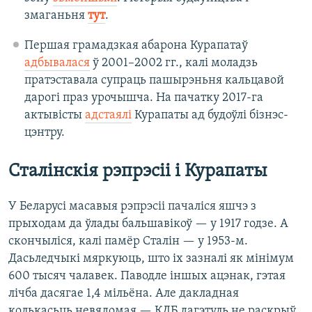
змаганьня
тут
.
Першая грамадзкая абарона Курапатаў
адбывалася
ў 2001–2002 гг., калі моладзь
пратэставала супраць пашырэньня кальцавой
дарогі праз урочышча. На пачатку 2017-га
актывісты
адстаялі
Курапаты ад будоўлі бізнэс-
цэнтру.​
Сталінскія рэпрэсіі і Курапаты
У Беларусі масавыя рэпрэсіі пачаліся яшчэ з
прыходам да ўлады бальшавікоў — у 1917 годзе. А
скончыліся, калі памёр Сталін — у 1953-м.
Дасьледчыкі мяркуюць, што іх зазналі як мінімум
600 тысяч чалавек. Паводле іншых ацэнак, гэтая
лічба дасягае 1,4 мільёна. Але дакладная
колькасьць невядомая — КДБ дагэтуль не раскрыў