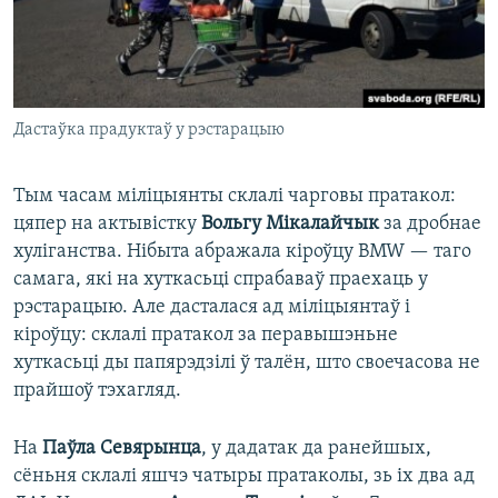
Дастаўка прадуктаў у рэстарацыю
Тым часам міліцыянты склалі чарговы пратакол:
цяпер на актывістку
Вольгу Мікалайчык
за дробнае
хуліганства. Нібыта абражала кіроўцу BMW — таго
самага, які на хуткасьці спрабаваў праехаць у
рэстарацыю. Але дасталася ад міліцыянтаў і
кіроўцу: склалі пратакол за перавышэньне
хуткасьці ды папярэдзілі ў талён, што своечасова не
прайшоў тэхагляд.
На
Паўла Севярынца
, у дадатак да ранейшых,
сёньня склалі яшчэ чатыры пратаколы, зь іх два ад