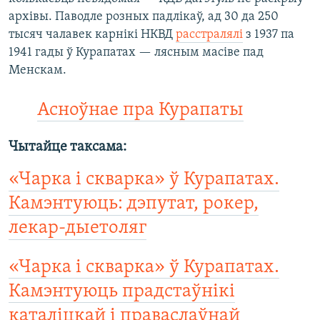
архівы. Паводле розных падлікаў, ад 30 да 250
тысяч чалавек карнікі НКВД
расстралялі
з 1937 па
1941 гады ў Курапатах — лясным масіве пад
Менскам.
Асноўнае пра Курапаты
Чытайце таксама:
«Чарка і скварка» ў Курапатах.
Камэнтуюць: дэпутат, рокер,
лекар-дыетоляг
«Чарка і скварка» ў Курапатах.
Камэнтуюць прадстаўнікі
каталіцкай і праваслаўнай