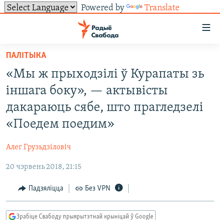
Powered by
Translate
Лінкі
ўнівэрсальнага
доступу
ПАЛІТЫКА
НАВІНЫ
Перайсьці
«Мы ж прыходзілі ў Курапаты зь
да
ТОЛЬКІ НА СВАБОДЗЕ
УСЕ НАВІНЫ
іншага боку», — актывісты
галоўнага
СУВЯЗЬ
ВІДЭА І ФОТА
ТЭСТЫ
зьместу
дакараюць сябе, што прагледзелі
Перайсьці
ПАДПІСАЦЦА
ЛЮДЗІ
БЛОГІ
АБЫСЬЦІ БЛЯКАВАНЬНЕ
«Поедем поедим»
да
ПАЛІТЫКА
ГІСТОРЫЯ НА СВАБОДЗЕ
ПАДЗЯЛІЦЦА ІНФАРМАЦЫЯЙ
RSS
галоўнай
САЧЫЦЕ ЗА АБНАЎЛЕНЬНЯМІ
Алег Грузьдзіловіч
навігацыі
ЭКАНОМІКА
ПАДКАСТЫ
ПАДКАСТЫ
Перайсьці
20 чэрвень 2018, 21:15
ВАЙНА
КНІГІ
FACEBOOK
да
Падзяліцца
Без VPN
БЕЛАРУСЫ НА ВАЙНЕ
АЎДЫЁКНІГІ
TWITTER
пошуку
ПАЛІТВЯЗЬНІ
PREMIUM
Усе сайты РС/РСЭ
Зрабіце Свабоду прыярытэтнай крыніцай ў Google