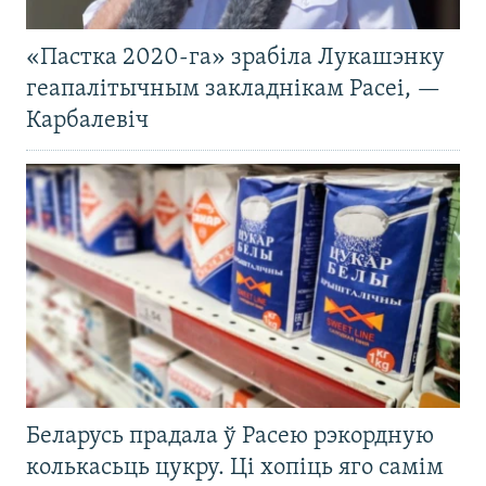
«Пастка 2020-га» зрабіла Лукашэнку
геапалітычным закладнікам Расеі, —
Карбалевіч
Беларусь прадала ў Расею рэкордную
колькасьць цукру. Ці хопіць яго самім