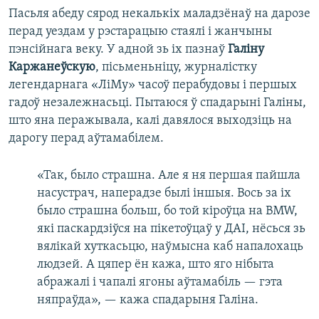
Пасьля абеду сярод некалькіх маладзёнаў на дарозе
перад уездам у рэстарацыю стаялі і жанчыны
пэнсійнага веку. У адной зь іх пазнаў
Галіну
Каржанеўскую
, пісьменьніцу, журналістку
легендарнага «ЛіМу» часоў перабудовы і першых
гадоў незалежнасьці. Пытаюся ў спадарыні Галіны,
што яна перажывала, калі давялося выходзіць на
дарогу перад аўтамабілем.
«Так, было страшна. Але я ня першая пайшла
насустрач, наперадзе былі іншыя. Вось за іх
было страшна больш, бо той кіроўца на BMW,
які паскардзіўся на пікетоўцаў у ДАІ, нёсься зь
вялікай хуткасьцю, наўмысна каб напалохаць
людзей. А цяпер ён кажа, што яго нібыта
абражалі і чапалі ягоны аўтамабіль — гэта
няпраўда», — кажа спадарыня Галіна.