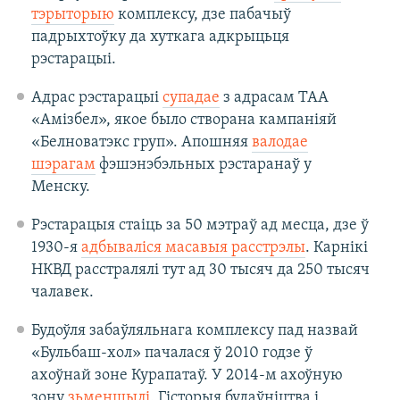
тэрыторыю
комплексу, дзе пабачыў
падрыхтоўку да хуткага адкрыцьця
рэстарацыі.
Адрас рэстарацыі
супадае
з адрасам ТАА
«Амізбел», якое было створана кампаніяй
«Белноватэкс груп». Апошняя
валодае
шэрагам
фэшэнэбэльных рэстаранаў у
Менску.
Рэстарацыя стаіць за 50 мэтраў ад месца, дзе ў
1930-я
адбываліся масавыя расстрэлы
. Карнікі
НКВД расстралялі тут ад 30 тысяч да 250 тысяч
чалавек.
Будоўля забаўляльнага комплексу пад назвай
«Бульбаш-хол» пачалася ў 2010 годзе ў
ахоўнай зоне Курапатаў. У 2014-м ахоўную
зону
зьменшылі
. Гісторыя будаўніцтва і