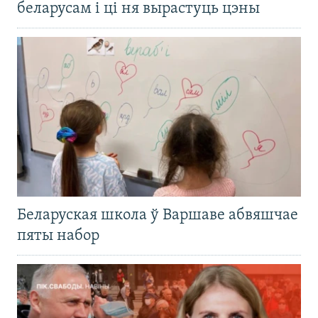
беларусам і ці ня вырастуць цэны
Беларуская школа ў Варшаве абвяшчае
пяты набор