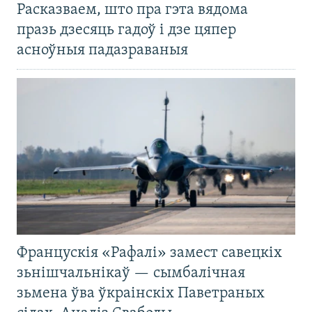
Расказваем, што пра гэта вядома
празь дзесяць гадоў і дзе цяпер
асноўныя падазраваныя
Францускія «Рафалі» замест савецкіх
зьнішчальнікаў — сымбалічная
зьмена ўва ўкраінскіх Паветраных