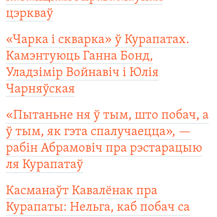
цэркваў
«Чарка і скварка» ў Курапатах.
Камэнтуюць Ганна Бонд,
Уладзімір Войнавіч і Юлія
Чарняўская
«Пытаньне ня ў тым, што побач, а
ў тым, як гэта спалучаецца», —
рабін Абрамовіч пра рэстарацыю
ля Курапатаў
Касманаўт Кавалёнак пра
Курапаты: Нельга, каб побач са