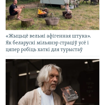
«Жыцьцё вельмі афігенная штука».
Як беларускі мільянэр страціў усё і
цяпер робіць хаткі для турыстаў