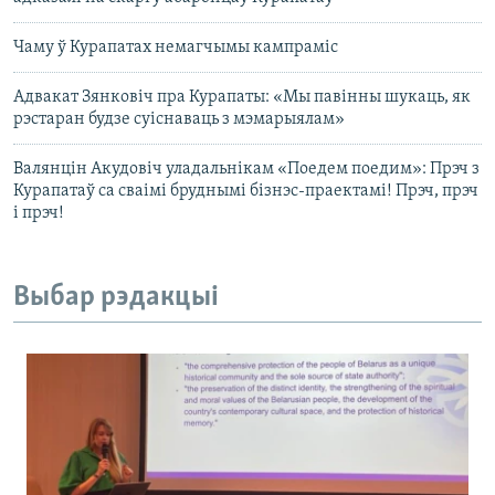
Чаму ў Курапатах немагчымы кампраміс
Адвакат Зянковіч пра Курапаты: «Мы павінны шукаць, як
рэстаран будзе суіснаваць з мэмарыялам»
Валянцін Акудовіч уладальнікам «Поедем поедим»: Прэч з
Курапатаў са сваімі бруднымі бізнэс-праектамі! Прэч, прэч
і прэч!
Выбар рэдакцыі