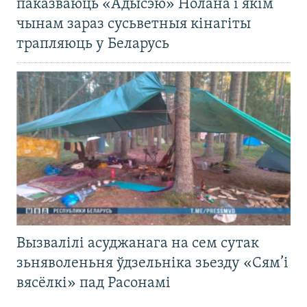
паказваюць «Адысэю» Нолана і якім
чынам зараз сусьветныя кінагіты
трапляюць у Беларусь
Вызвалілі асуджанага на сем сутак
зьняволеньня ўдзельніка зьезду «Сям’і
вясёлкі» пад Расонамі