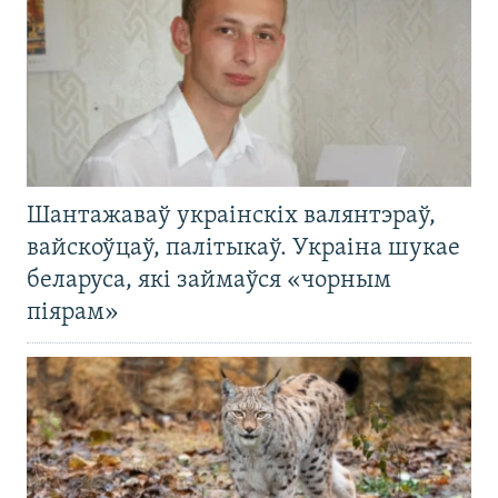
Шантажаваў украінскіх валянтэраў,
вайскоўцаў, палітыкаў. Украіна шукае
беларуса, які займаўся «чорным
піярам»