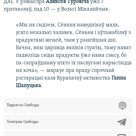
ДАІ. У рэжысэра
Аляксея Туровіча
ўжо 7
пратаколаў, пад 10 — у Вольгі Мікалайчык.
«Мы ня сыдзем. Сёньня наведнікаў мала,
усяго некалькі чалавек. Сёньня і аўтамабіляў з
прадуктамі меней, чым у ранейшыя дні.
Бачна, яны цярпяць вялікія страты, таму нават
падвозіць сюды прадукты ўжо няма сэнсу, бо
па-сапраўднаму ніхто іх паслугамі карыстацца
ня хоча», — мяркуе пра працу спрэчнай
рэстарацыі каля Курапатаў актывістка
Ганна
Шапуцька
.
Падкасты Свабоды
Тэлеграм Свабоды