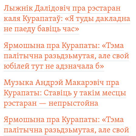
Лыжнік Далідовіч пра рэстаран
каля Курапатаў: «Я туды дакладна
не паеду бавіць час»
Ярмошына пра Курапаты: «Тэма
палітычна разьдзьмутая, але свой
юбілей тут не адзначала б»
Музыка Андрэй Макарэвіч пра
Курапаты: Ставіць у такім месцы
рэстаран — непрыстойна
Ярмошына пра Курапаты: «Тэма
палітычна разьдзьмутая, але свой