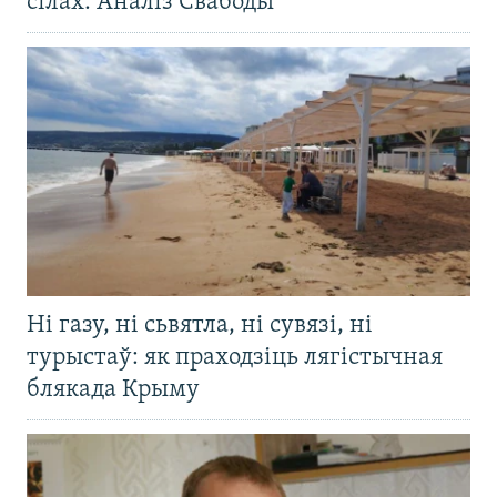
сілах. Аналіз Свабоды
Ні газу, ні сьвятла, ні сувязі, ні
турыстаў: як праходзіць лягістычная
блякада Крыму