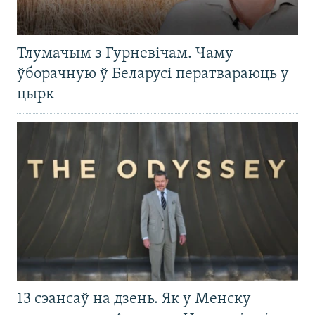
Тлумачым з Гурневічам. Чаму
ўборачную ў Беларусі ператвараюць у
цырк
13 сэансаў на дзень. Як у Менску