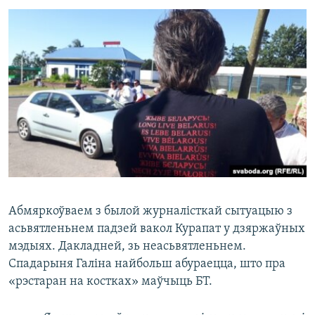
Абмяркоўваем з былой журналісткай сытуацыю з
асьвятленьнем падзей вакол Курапат у дзяржаўных
мэдыях. Дакладней, зь неасьвятленьнем.
Спадарыня Галіна найбольш абураецца, што пра
«рэстаран на костках» маўчыць БТ.