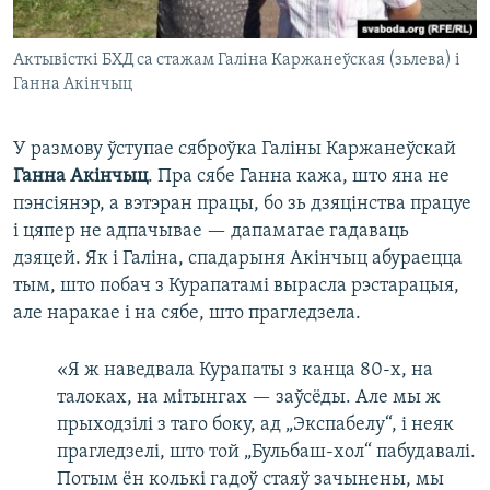
Актывісткі БХД са стажам Галіна Каржанеўская (зьлева) і
Ганна Акінчыц
У размову ўступае сяброўка Галіны Каржанеўскай
Ганна Акінчыц
. Пра сябе Ганна кажа, што яна не
пэнсіянэр, а вэтэран працы, бо зь дзяцінства працуе
і цяпер не адпачывае — дапамагае гадаваць
дзяцей. Як і Галіна, спадарыня Акінчыц абураецца
тым, што побач з Курапатамі вырасла рэстарацыя,
але наракае і на сябе, што прагледзела.
«Я ж наведвала Курапаты з канца 80-х, на
талоках, на мітынгах — заўсёды. Але мы ж
прыходзілі з таго боку, ад „Экспабелу“, і неяк
прагледзелі, што той „Бульбаш-хол“ пабудавалі.
Потым ён колькі гадоў стаяў зачынены, мы