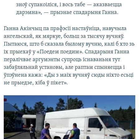
зноў супакоіліся, і вось табе — аказваецца
дарэмна», — прызнае спадарыня Ганна.
Ганна Акінчыц па прафэсіі настаўніца, навучыла
ангельскай, як мяркуе, больш за тысячу вучняў.
Пытаюся, што б сказала былому вучню, калі б хто зь
іх прыехаў у «Поедем поедим». Спадарыня Ганна
пералічвае аргумэнты супроць існаваньня тут
забаўляльнай установы, але раптам спыняецца і
ўпэўнена кажа: «Ды з маіх вучняў сюды ніхто есьці
не прыедзе, хіба ў пікет».