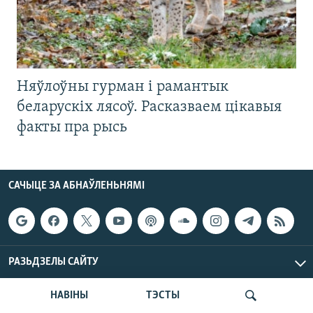
Няўлоўны гурман і рамантык
беларускіх лясоў. Расказваем цікавыя
факты пра рысь
САЧЫЦЕ ЗА АБНАЎЛЕНЬНЯМІ
РАЗЬДЗЕЛЫ САЙТУ
ІНФАРМАЦЫЯ
НАВІНЫ
ТЭСТЫ