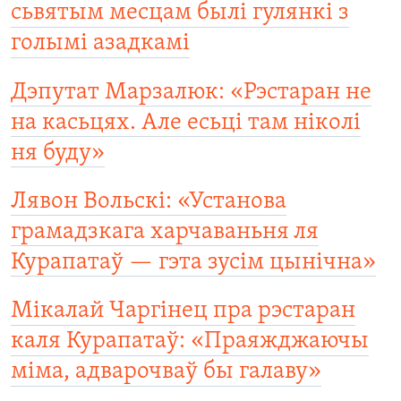
сьвятым месцам былі гулянкі з
голымі азадкамі
Дэпутат Марзалюк: «Рэстаран не
на касьцях. Але есьці там ніколі
ня буду»
Лявон Вольскі: «Установа
грамадзкага харчаваньня ля
Курапатаў — гэта зусім цынічна»
Мікалай Чаргінец пра рэстаран
каля Курапатаў: «Праяжджаючы
міма, адварочваў бы галаву»