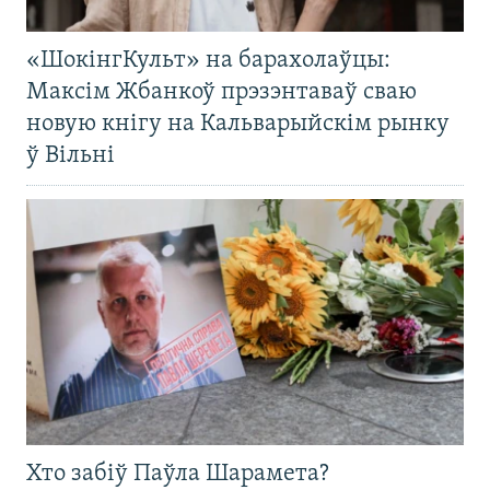
«ШокінгКульт» на барахолаўцы:
Максім Жбанкоў прэзэнтаваў сваю
новую кнігу на Кальварыйскім рынку
ў Вільні
Хто забіў Паўла Шарамета?