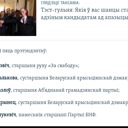
ГЛЯДЗІЦЕ ТАКСАМА:
Тэст-гульня: Якія ў вас шанцы ст
адзіным кандыдатам ад апазыцы
і пяць прэтэндэнтаў:
эвіч
, старшыня руху «За свабоду»;
алькова
, сустаршыня Беларускай хрысьціянскай дэмак
азлоў
, старшыня Аб’яднанай грамадзянскай партыі;
ярынец
, сустаршыня Беларускай хрысьціянскай дэмакр
нукевіч
, намесьнік старшыні Партыі БНФ.