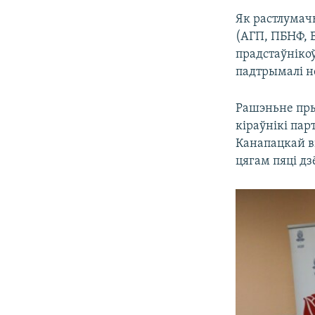
Як растлумач
(АГП, ПБНФ, Б
прадстаўніко
падтрымалі н
Рашэньне пры
кіраўнікі пар
Канапацкай вы
цягам пяці дз