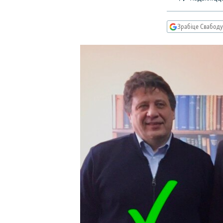
КАЛЯНДАР
НА ХВАЛЯХ СВАБОДЫ
Зрабіце Свабоду