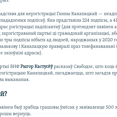
рыз.
адстава для нерэгістрацыі Ганны Канапацкай — неад
ададзеных подпісаў. Яна прадставіла 224 подпісы, а 4
рас рэгістрацыі падпісантаў (для прэтэндэнт павінен 
зарэгістраванай партыі ці грамадзкай арганізацыі, аб
ло тры подпісы нібыта ад людзей, народжаных у 2020 г
валькову і Канапацкую правяралі праз тэлефанаваньні 
не запоўнілі адрасы).
ртыі БНФ
Рыгор Кастусёў
расказаў Свабодзе, што хоць 
а рэгістрацыю Канапацкай, пагаджаецца, што загадзя п
ла выкананая.
й?
авінен быў зрабіць грашовы ўнёсак у эквіваленце 500 
рошы вернуць.