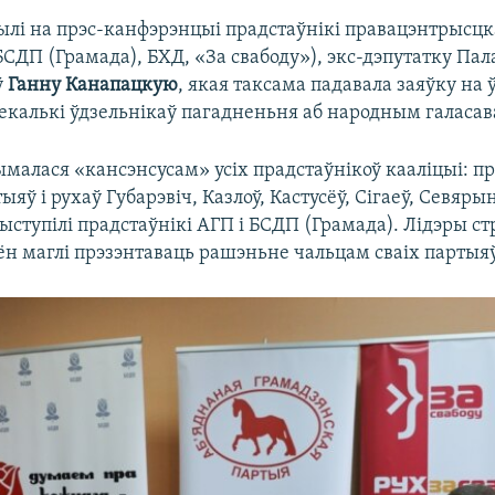
ылі на прэс-канфэрэнцыі прадстаўнікі правацэнтрысцк
СДП (Грамада), БХД, «За свабоду»), экс-дэпутатку Па
ў
Ганну Канапацкую
, якая таксама падавала заяўку на 
екалькі ўдзельнікаў пагадненьня аб народным галасав
малася «кансэнсусам» усіх прадстаўнікоў кааліцыі: пр
тыяў і рухаў Губарэвіч, Казлоў, Кастусёў, Сігаеў, Севяр
ступілі прадстаўнікі АГП і БСДП (Грамада). Лідэры ст
ён маглі прэзэнтаваць рашэньне чальцам сваіх партыяў 