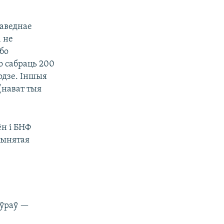
паведнае
1 не
або
о сабраць 200
одзе. Іншыя
(нават тыя
ён і БНФ
рынятая
эўраў —