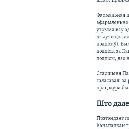
штабу праймэ
Фармальная п
афармленьне п
ўтрымліваў ад
вылучыцца ад 
подпісаў). Бы
подпісы за Ка
подпісы, дзе 
Старшыня Па
галасавалі з
працэдура бы
Што дале
Прэтэндэнт п
Канапацкай г