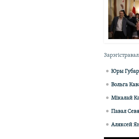
Зарэгістравал
Юры Губар
Вольга Кав
Мікалай К
Павал Сев
Аляксей Я