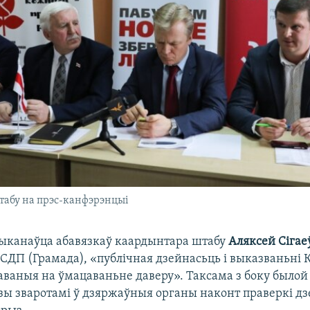
табу на прэс-канфэрэнцыі
выканаўца абавязкаў каардынтара штабу
Аляксей Сігае
БСДП (Грамада), «публічная дзейнасьць і выказваньні
аваныя на ўмацаваньне даверу». Таксама з боку былой
озы зваротамі ў дзяржаўныя органы наконт праверкі д