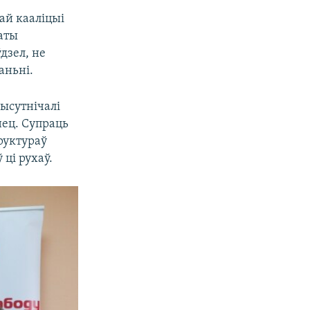
ай кааліцыі
латы
ўдзел, не
аньні.
ысутнічалі
ынец. Супраць
руктураў
ці рухаў.