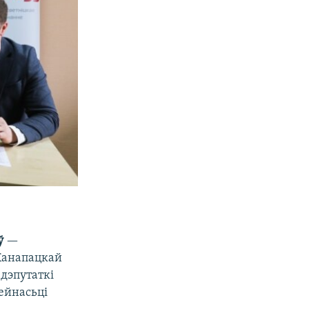
ў
—
 Канапацкай
 дэпутаткі
зейнасьці