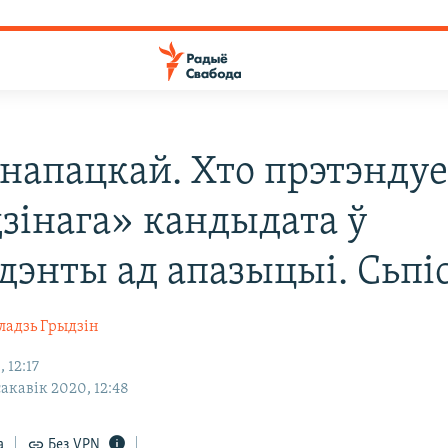
анапацкай. Хто прэтэнду
дзінага» кандыдата ў
дэнты ад апазыцыі. Сьпі
ладзь Грыдзін
 12:17
сакавік 2020, 12:48
а
Без VPN