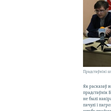
Прадстаўнікі ш
Як расказаў 
прадстаўнік 
не былі накір
пачулі і пагр