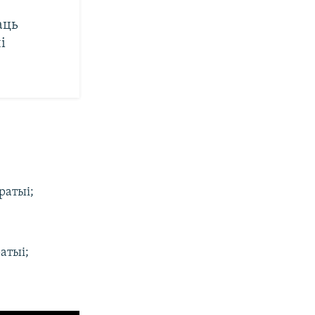
аць
і
ратыі;
атыі;