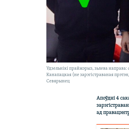
Удзельнікі праймэрыз, зьлева направа:
Канапацкая (не зарэгістраваная прэтэн
Севярынец
Апоўдні 4 сака
зарэгістрава
ад правацэнт