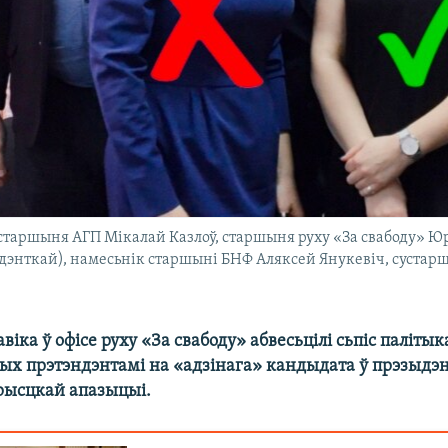
 старшыня АГП Мікалай Казлоў, старшыня руху «За свабоду» Юр
дэнткай), намесьнік старшыні БНФ Аляксей Янукевіч, сустарш
віка ў офісе руху «За свабоду» абвесьцілі сьпіс палітык
ных прэтэндэнтамі на «адзінага» кандыдата ў прэзыдэн
рысцкай апазыцыі.