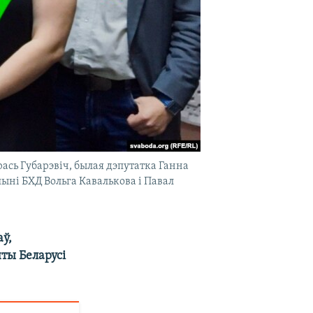
ась Губарэвіч, былая дэпутатка Ганна
ыні БХД Вольга Кавалькова і Павал
аў,
ты Беларусі