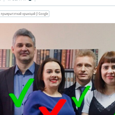
 прыярытэтнай крыніцай ў Google