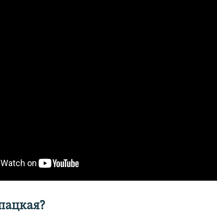
пацкая?