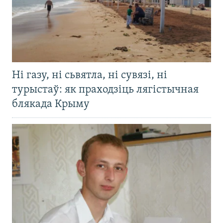
Ні газу, ні сьвятла, ні сувязі, ні
турыстаў: як праходзіць лягістычная
блякада Крыму