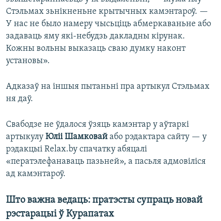
Стэльмах зьнікненьне крытычных камэнтароў. —
У нас не было намеру чысьціць абмеркаваньне або
задаваць яму які-небудзь дакладны кірунак.
Кожны вольны выказаць сваю думку наконт
установы».
Адказаў на іншыя пытаньні пра артыкул Стэльмах
ня даў.
Свабодзе не ўдалося ўзяць камэнтар у аўтаркі
артыкулу
Юліі Шамковай
або рэдактара сайту — у
рэдакцыі Relax.by спачатку абяцалі
«ператэлефанаваць пазьней», а пасьля адмовіліся
ад камэнтароў.
Што важна ведаць: пратэсты супраць новай
рэстарацыі ў Курапатах