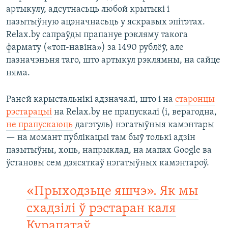
артыкулу, адсутнасьць любой крытыкі і
пазытыўную ацэначнасьць у яскравых эпітэтах.
Relax.by сапраўды прапануе рэкляму такога
фармату («топ-навіна») за 1490 рублёў, але
пазначэньня таго, што артыкул рэклямны, на сайце
няма.
Раней карыстальнікі адзначалі, што і на
старонцы
рэстарацыі
на Relax.by не прапускалі (і, верагодна,
не прапускаюць
дагэтуль) нэгатыўныя камэнтары
— на момант публікацыі там быў толькі адзін
пазытыўны, хоць, напрыклад, на мапах Google ва
ўстановы сем дзясяткаў нэгатыўных камэнтароў.
«Прыходзьце яшчэ». Як мы
схадзілі ў рэстаран каля
Курапатаў