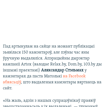
Пад артыкулам на сайце на момант публікацыі
зьявілася 150 камэнтароў, але пэўны час яны
ўручную выдаляліся. Апэрацыйны дырэктар
кампаніі Artox (валодае Relax.by, Dom.by, 103.by ды
іншымі праектамі)
Аляксандар Стэльмах
у
камэнтарах да паста Матолькі
на Facebook
абвясьціў
, што выдаленыя камэнтары вяртаюць на
сайт.
«На жаль, адзін з нашых супрацоўнікаў праявіў
звышстараннасьць у іх выдаленьні, — тлумачыў