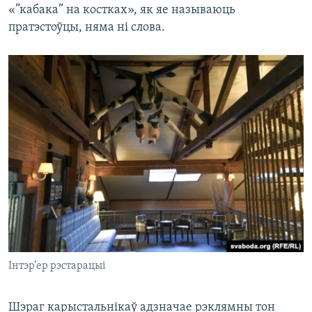
«”кабака” на костках», як яе называюць
пратэстоўцы, няма ні слова.
Інтэр’ер рэстарацыі
Шэраг карыстальнікаў адзначае рэклямны тон