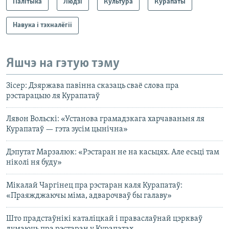
Палітыка
Людзі
Культура
Курапаты
Навука і тэхналёгіі
Яшчэ на гэтую тэму
Зісер: Дзяржава павінна сказаць сваё слова пра
рэстарацыю ля Курапатаў
Лявон Вольскі: «Установа грамадзкага харчаваньня ля
Курапатаў — гэта зусім цынічна»
Дэпутат Марзалюк: «Рэстаран не на касьцях. Але есьці там
ніколі ня буду»
Мікалай Чаргінец пра рэстаран каля Курапатаў:
«Праяжджаючы міма, адварочваў бы галаву»
Што прадстаўнікі каталіцкай і праваслаўнай цэркваў