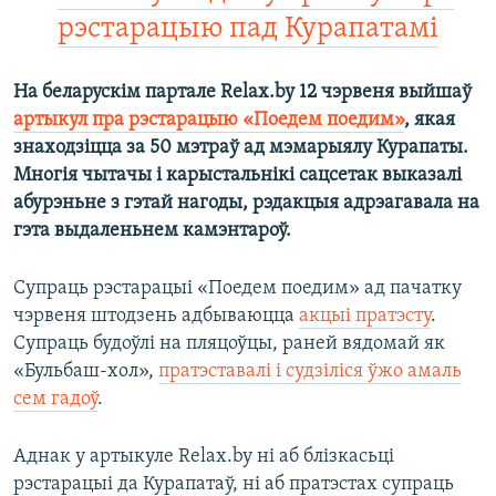
рэстарацыю пад Курапатамі
На беларускім партале Relax.by 12 чэрвеня выйшаў
артыкул пра рэстарацыю «Поедем поедим»
, якая
знаходзіцца за 50 мэтраў ад мэмарыялу Курапаты.
Многія чытачы і карыстальнікі сацсетак выказалі
абурэньне з гэтай нагоды, рэдакцыя адрэагавала на
гэта выдаленьнем камэнтароў.
Супраць рэстарацыі «Поедем поедим» ад пачатку
чэрвеня штодзень адбываюцца
акцыі пратэсту
.
Супраць будоўлі на пляцоўцы, раней вядомай як
«Бульбаш-хол»,
пратэставалі і судзіліся ўжо амаль
сем гадоў
.
Аднак у артыкуле Relax.by ні аб блізкасьці
рэстарацыі да Курапатаў, ні аб пратэстах супраць