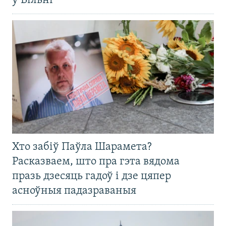
ў Вільні
Хто забіў Паўла Шарамета?
Расказваем, што пра гэта вядома
празь дзесяць гадоў і дзе цяпер
асноўныя падазраваныя