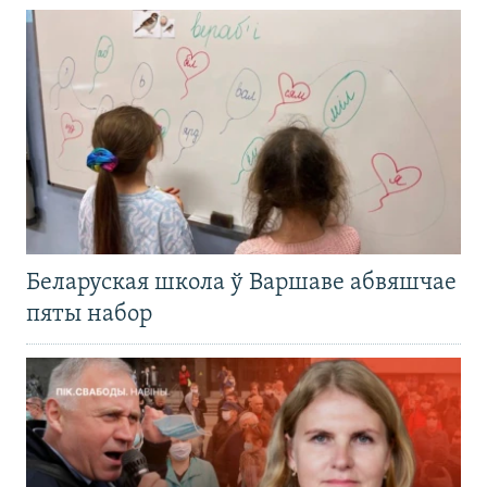
Беларуская школа ў Варшаве абвяшчае
пяты набор