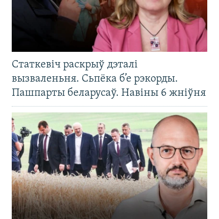
Статкевіч раскрыў дэталі
вызваленьня. Сьпёка б’е рэкорды.
Пашпарты беларусаў. Навіны 6 жніўня