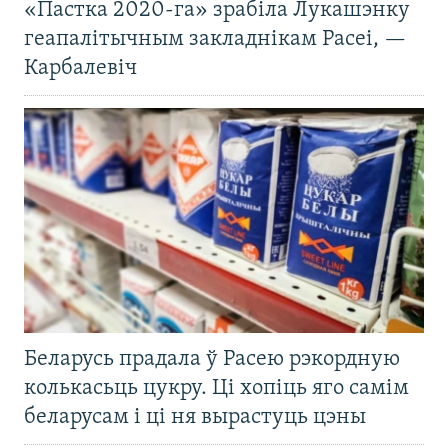
«Пастка 2020-га» зрабіла Лукашэнку
геапалітычным закладнікам Расеі, —
Карбалевіч
Беларусь прадала ў Расею рэкордную
колькасьць цукру. Ці хопіць яго самім
беларусам і ці ня вырастуць цэны