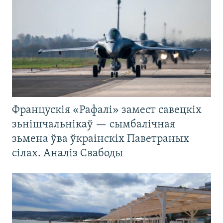
Францускія «Рафалі» замест савецкіх
зьнішчальнікаў — сымбалічная
зьмена ўва ўкраінскіх Паветраных
сілах. Аналіз Свабоды