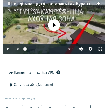
Што адбываецца ў рэстарацыі ля Курапатаў. ВІДЭА З ДРОНУ
by
Радыё Свабода || Радио Свобода
No media source currently available
0:00
0:54
Падзяліцца
Без VPN
Сачыце за абнаўленьнямі
Тэмы гэтага артыкулу