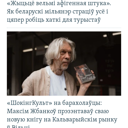
«Жыцьцё вельмі афігенная штука».
Як беларускі мільянэр страціў усё і
цяпер робіць хаткі для турыстаў
«ШокінгКульт» на барахолаўцы:
Максім Жбанкоў прэзэнтаваў сваю
новую кнігу на Кальварыйскім рынку