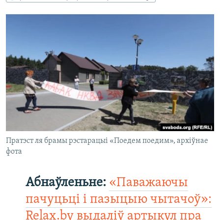
КУЛЬТУРА
МОВА
КАЛЯНДАР
НА ХВАЛЯХ СВАБОДЫ
Пратэст ля брамы рэстарацыі «Поедем поедим», архіўнае
фота
Абнаўленьне:
«Паважаючы
пачуцьці і пазыцыю чытачоў»:
Relax.by выдаліў артыкул пра