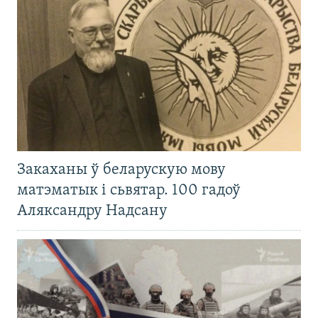
Закаханы ў беларускую мову
матэматык і сьвятар. 100 гадоў
Аляксандру Надсану