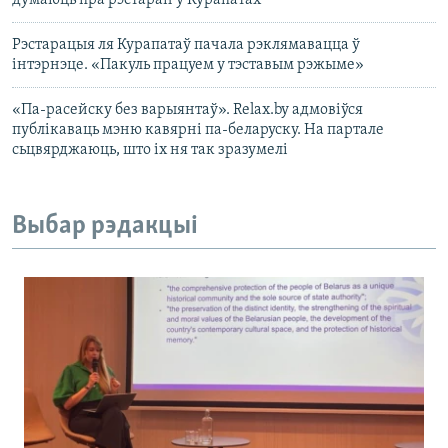
думаюць пра рэстаран у Курапатах
Рэстарацыя ля Курапатаў пачала рэклямавацца ў
інтэрнэце. «Пакуль працуем у тэставым рэжыме»
«Па-расейску без варыянтаў». Relax.by адмовіўся
публікаваць мэню кавярні па-беларуску. На партале
сьцвярджаюць, што іх ня так зразумелі
Выбар рэдакцыі