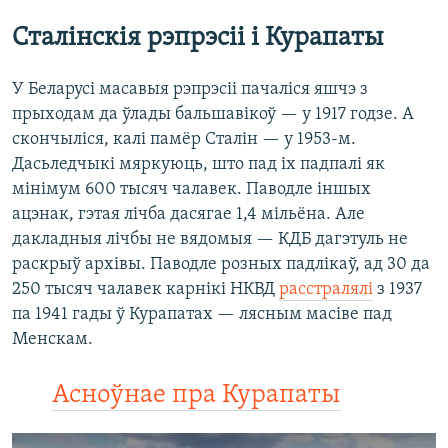
Сталінскія рэпрэсіі і Курапаты
У Беларусі масавыя рэпрэсіі пачаліся яшчэ з
прыходам да ўлады бальшавікоў — у 1917 годзе. А
скончыліся, калі памёр Сталін — у 1953-м.
Дасьледчыкі мяркуюць, што пад іх падпалі як
мінімум 600 тысяч чалавек. Паводле іншых
ацэнак, гэтая лічба дасягае 1,4 мільёна. Але
дакладныя лічбы не вядомыя — КДБ дагэтуль не
раскрыў архівы. Паводле розных падлікаў, ад 30 да
250 тысяч чалавек карнікі НКВД
расстралялі
з 1937
па 1941 гады ў Курапатах — лясным масіве пад
Менскам.
Асноўнае пра Курапаты