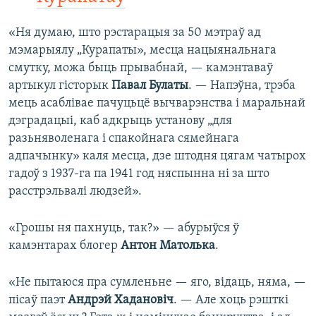
«Ня думаю, што рэстарацыя за 50 мэтраў ад
мэмарыялу „Курапаты», месца нацыянальнага
смутку, можа быць прывабнай, — камэнтаваў
артыкул гісторык
Павал Булаты
. — Напэўна, трэба
мець асаблівае пачуцьцё вычварэнства і маральнай
дэградацыі, каб адкрыць установу „для
разьняволенага і спакойнага сямейнага
адпачынку» каля месца, дзе штодня цягам чатырох
гадоў з 1937-га па 1941 год няспынна ні за што
расстрэльвалі людзей».
«Грошы ня пахнуць, так?» — абурыўся ў
камэнтарах блогер
Антон Матолька
.
«Не пытаюся пра сумленьне — яго, відаць, няма, —
пісаў паэт
Андрэй Хадановіч
. — Але хоць рэшткі