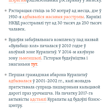
шэрагам
фэшэнэбэльных рэстаранаў у Менску.
Рэстарацыя стаіць за 50 мэтраў ад месца, дзе ў
1930-я
адбываліся масавыя расстрэлы
. Карнікі
НКВД расстралялі тут ад 30 тысяч да 250 тысяч
чалавек.
Будоўля забаўляльнага комплексу пад назвай
«Бульбаш-хол» пачалася ў 2010 годзе ў
ахоўнай зоне Курапатаў. У 2014-м ахоўную
зону
зьменшылі
. Гісторыя будаўніцтва і
змаганьня
тут
.
Першая грамадзкая абарона Курапатаў
адбывалася
ў 2001–2002 гг., калі моладзь
пратэставала супраць пашырэньня кальцавой
дарогі праз урочышча. На пачатку 2017-га
актывісты
адстаялі
Курапаты ад будоўлі бізнэс-
цэнтру.​