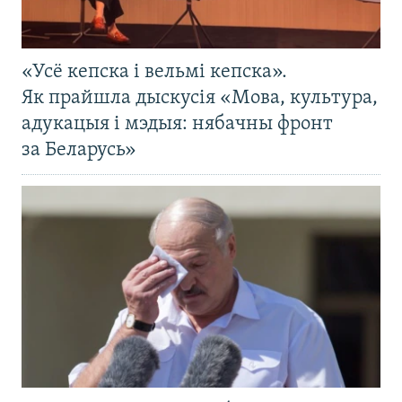
«Усё кепска і вельмі кепска».
Як прайшла дыскусія «Мова, культура,
адукацыя і мэдыя: нябачны фронт
за Беларусь»