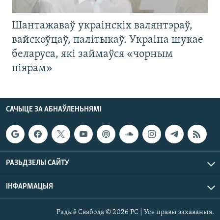
Шантажаваў украінскіх валянтэраў,
вайскоўцаў, палітыкаў. Украіна шукае
беларуса, які займаўся «чорным
піярам»
САЧЫЦЕ ЗА АБНАЎЛЕНЬНЯМІ
РАЗЬДЗЕЛЫ САЙТУ
ІНФАРМАЦЫЯ
Радыё Свабода © 2026 РС | Усе правы захаваныя.