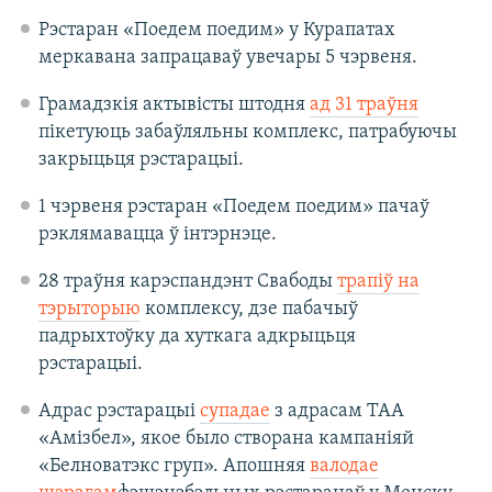
Рэстаран «Поедем поедим» у Курапатах
меркавана запрацаваў увечары 5 чэрвеня.
Грамадзкія актывісты штодня
ад 31 траўня
пікетуюць забаўляльны комплекс, патрабуючы
закрыцьця рэстарацыі.
1 чэрвеня рэстаран «Поедем поедим» пачаў
рэклямавацца ў інтэрнэце.
28 траўня карэспандэнт Свабоды
трапіў на
тэрыторыю
комплексу, дзе пабачыў
падрыхтоўку да хуткага адкрыцьця
рэстарацыі.
Адрас рэстарацыі
супадае
з адрасам ТАА
«Амізбел», якое было створана кампаніяй
«Белноватэкс груп». Апошняя
валодае