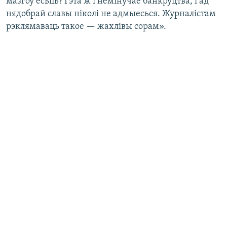
мазгоў ёсьць? Гэта ж і немінучае банкруцтва, і ад
нядобрай славы ніколі не адмыесься. Журналістам
рэклямаваць такое — жахлівы сорам».