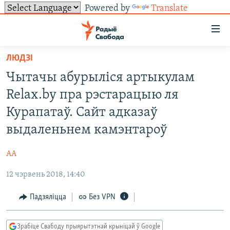
Powered by
Translate
Лінкі
ўнівэрсальнага
доступу
ЛЮДЗІ
НАВІНЫ
Перайсьці
Чытачы абурыліся артыкулам
да
ТОЛЬКІ НА СВАБОДЗЕ
УСЕ НАВІНЫ
Relax.by пра рэстарацыю ля
галоўнага
СУВЯЗЬ
ВІДЭА І ФОТА
ТЭСТЫ
зьместу
Курапатаў. Сайт адказаў
Перайсьці
ПАДПІСАЦЦА
ЛЮДЗІ
БЛОГІ
АБЫСЬЦІ БЛЯКАВАНЬНЕ
выдаленьнем камэнтароў
да
ПАЛІТЫКА
ГІСТОРЫЯ НА СВАБОДЗЕ
ПАДЗЯЛІЦЦА ІНФАРМАЦЫЯЙ
RSS
галоўнай
САЧЫЦЕ ЗА АБНАЎЛЕНЬНЯМІ
АА
навігацыі
ЭКАНОМІКА
ПАДКАСТЫ
ПАДКАСТЫ
Перайсьці
12 чэрвень 2018, 14:40
ВАЙНА
КНІГІ
FACEBOOK
да
Падзяліцца
Без VPN
БЕЛАРУСЫ НА ВАЙНЕ
АЎДЫЁКНІГІ
TWITTER
пошуку
ПАЛІТВЯЗЬНІ
PREMIUM
Усе сайты РС/РСЭ
Зрабіце Свабоду прыярытэтнай крыніцай ў Google