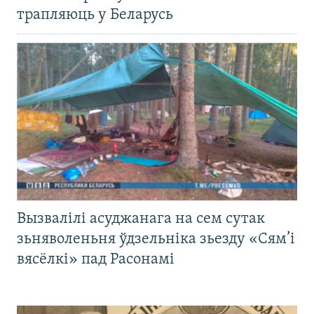
трапляюць у Беларусь
Вызвалілі асуджанага на сем сутак
зьняволеньня ўдзельніка зьезду «Сям’і
вясёлкі» пад Расонамі