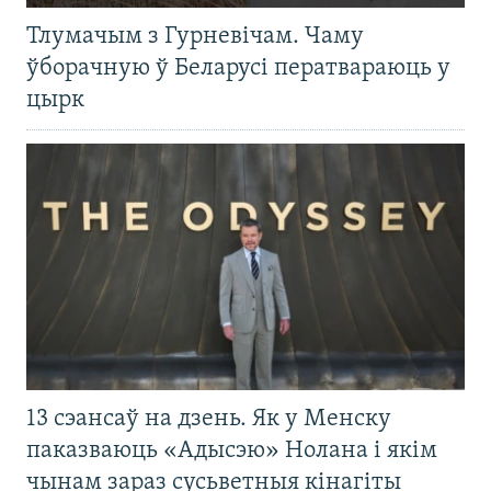
Тлумачым з Гурневічам. Чаму
ўборачную ў Беларусі ператвараюць у
цырк
13 сэансаў на дзень. Як у Менску
паказваюць «Адысэю» Нолана і якім
чынам зараз сусьветныя кінагіты