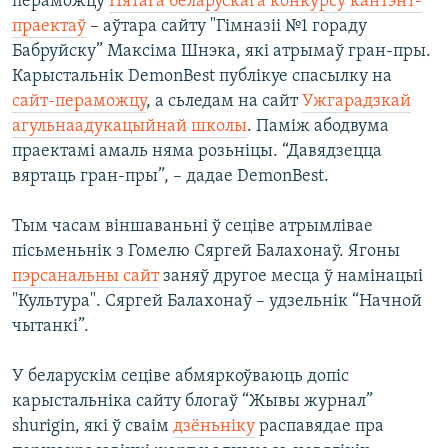
пераможцу
Пятага беларускага конкурсу кантэнт-
КУЛЬТУРА
МОВА
праектаў
– аўтара сайту "Гімназіі №1 гораду
КАЛЯНДАР
НА ХВАЛЯХ СВАБОДЫ
Бабруйску” Максіма Шнэка, які атрымаў гран-пры.
Карыстальнік DemonBest публікуе спасылку на
сайт-пераможцу
, а сьледам на сайт
Ужгарадзкай
агульнаадукацыйнай школы
. Паміж абодвума
праектамі амаль няма розьніцы. “Давядзецца
вяртаць гран-пры”, – дадае DemonBest.
Тым часам віншаваньні ў сеціве атрымлівае
пісьменьнік з Гомелю Сяргей Балахонаў. Ягоны
пэрсанальны сайт
заняў другое месца ў намінацыі
"Культура". Сяргей Балахонаў – удзельнік “Начной
чытанкі”.
У беларускім сеціве абмяркоўваюць допіс
карыстальніка сайту блогаў “Жывы журнал”
shurigin, які ў сваім
дзёньніку
распавядае пра