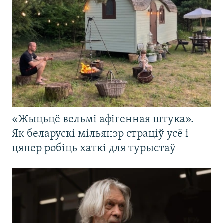
«Жыцьцё вельмі афігенная штука».
Як беларускі мільянэр страціў усё і
цяпер робіць хаткі для турыстаў