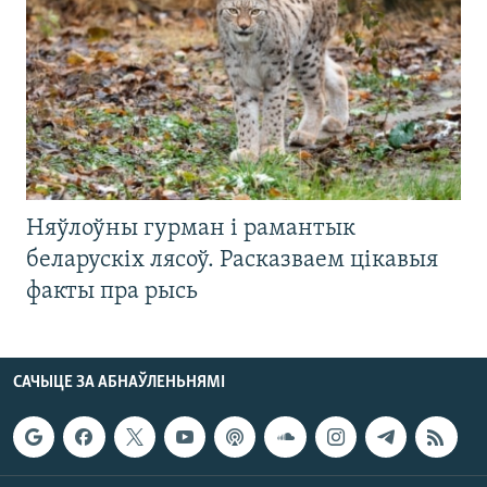
Няўлоўны гурман і рамантык
беларускіх лясоў. Расказваем цікавыя
факты пра рысь
САЧЫЦЕ ЗА АБНАЎЛЕНЬНЯМІ