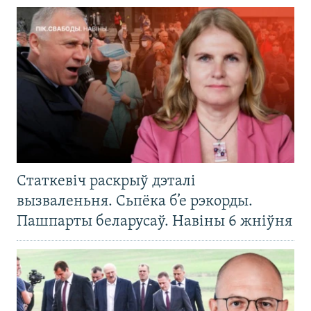
Статкевіч раскрыў дэталі
вызваленьня. Сьпёка б’е рэкорды.
Пашпарты беларусаў. Навіны 6 жніўня