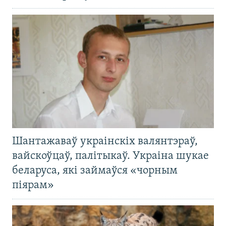
Шантажаваў украінскіх валянтэраў,
вайскоўцаў, палітыкаў. Украіна шукае
беларуса, які займаўся «чорным
піярам»