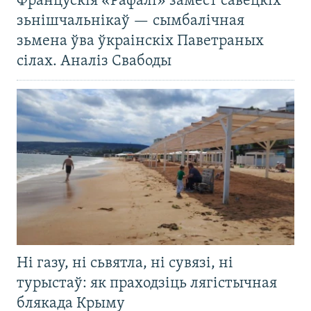
Францускія «Рафалі» замест савецкіх
зьнішчальнікаў — сымбалічная
зьмена ўва ўкраінскіх Паветраных
сілах. Аналіз Свабоды
Ні газу, ні сьвятла, ні сувязі, ні
турыстаў: як праходзіць лягістычная
блякада Крыму