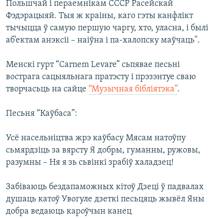
Польшчай і пераемнікам СССР Расейскай
Фэдэрацыяй. Тыя ж краіны, каго гэты канфлікт
тычыцца ў самую першую чаргу, хто, уласна, і былі
аб’ектам анэксіі – наіўна і па-халопску маўчаць".
Менскі гурт “Carnem Levare” сьпявае песьні
вострага сацыяльнага пратэсту і прэзэнтуе сваю
творчасьць на сайце
“Музычная бібліятэка”
.
Песьня “Каўбаса”:
Усё насельнiцтва жрэ каўбасу Мясам натоўпу
сьмярдзiць за вярсту Я добры, гуманны, ружовы,
разумны – Ня я зь сьвiнкi зрабiў халадзец!
Забiваюць бездапаможных кiтоў Дзецi ў падвалах
душаць катоў Увогуле дзеткi песьцяць жывёл Яны
добра ведаюць кароўчын канец