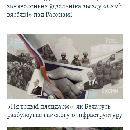
зьняволеньня ўдзельніка зьезду «Сям’і
вясёлкі» пад Расонамі
«Ня толькі пляцдарм»: як Беларусь
разбудоўвае вайсковую інфраструктуру