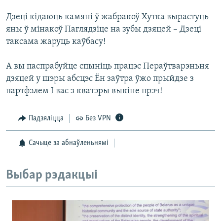
Дзецi кiдаюць камянi ў жабракоў Хутка вырастуць
яны ў мiнакоў Паглядзiце на зубы дзяцей – Дзецi
таксама жаруць каўбасу!
А вы паспрабуйце спынiць працэс Пераўтварэньня
дзяцей у шэры абсцэс Ён заўтра ўжо прыйдзе з
партфэлем I вас з кватэры выкiне прэч!
Падзяліцца
Без VPN
Сачыце за абнаўленьнямі
Выбар рэдакцыі