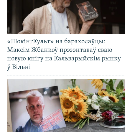
«ШокінгКульт» на барахолаўцы:
Максім Жбанкоў прэзэнтаваў сваю
новую кнігу на Кальварыйскім рынку
ў Вільні