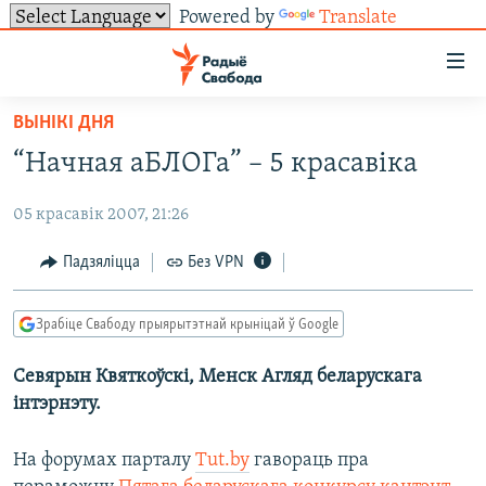
Powered by
Translate
Лінкі
ўнівэрсальнага
доступу
ВЫНІКІ ДНЯ
НАВІНЫ
Перайсьці
“Начная аБЛОГа” – 5 красавіка
да
ТОЛЬКІ НА СВАБОДЗЕ
УСЕ НАВІНЫ
галоўнага
05 красавік 2007, 21:26
СУВЯЗЬ
ВІДЭА І ФОТА
ТЭСТЫ
зьместу
Перайсьці
ПАДПІСАЦЦА
ЛЮДЗІ
БЛОГІ
АБЫСЬЦІ БЛЯКАВАНЬНЕ
Падзяліцца
Без VPN
да
ПАЛІТЫКА
ГІСТОРЫЯ НА СВАБОДЗЕ
ПАДЗЯЛІЦЦА ІНФАРМАЦЫЯЙ
RSS
галоўнай
САЧЫЦЕ ЗА АБНАЎЛЕНЬНЯМІ
Зрабіце Свабоду прыярытэтнай крыніцай ў Google
навігацыі
ЭКАНОМІКА
ПАДКАСТЫ
ПАДКАСТЫ
Перайсьці
Севярын Квяткоўскі, Менск Агляд беларускага
ВАЙНА
КНІГІ
FACEBOOK
да
інтэрнэту.
БЕЛАРУСЫ НА ВАЙНЕ
АЎДЫЁКНІГІ
TWITTER
пошуку
ПАЛІТВЯЗЬНІ
PREMIUM
На форумах парталу
Tut.by
гавораць пра
Усе сайты РС/РСЭ