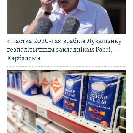
«Пастка 2020-га» зрабіла Лукашэнку
геапалітычным закладнікам Расеі, —
Карбалевіч