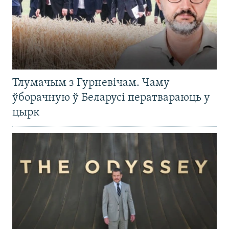
Тлумачым з Гурневічам. Чаму
ўборачную ў Беларусі ператвараюць у
цырк