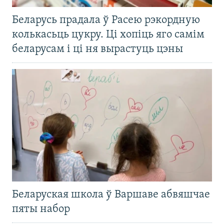
Беларусь прадала ў Расею рэкордную
колькасьць цукру. Ці хопіць яго самім
беларусам і ці ня вырастуць цэны
Беларуская школа ў Варшаве абвяшчае
пяты набор