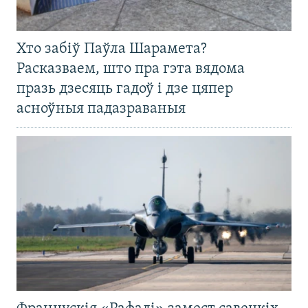
Хто забіў Паўла Шарамета?
Расказваем, што пра гэта вядома
празь дзесяць гадоў і дзе цяпер
асноўныя падазраваныя