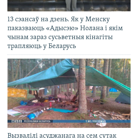
13 сэансаў на дзень. Як у Менску
паказваюць «Адысэю» Нолана і якім
чынам зараз сусьветныя кінагіты
трапляюць у Беларусь
Вызвалілі асуджанага на сем сутак