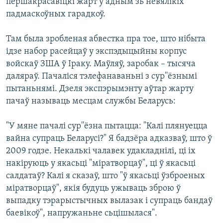
першакрасавіцкі жарт у адным зь невялікіх
падмаскоўных гарадкоў.
Там была зробленая абвестка пра тое, што нібыта
ідзе набор расейцаў у экспэдыцыйны корпус
войскаў ЗША ў Іраку. Маўляў, заробак – тысяча
даляраў. Пачаліся тэлефанаваньні з сур''ёзнымі
пытаньнямі. Дзеля экспэрымэнту аўтар жарту
пачаў называць месцам службы Беларусь:
"У мяне пачалі сур''ёзна пытацца: "Калі плянуецца
вайна супраць Беларусі?" Я бадзёра адказваў, што ў
2009 годзе. Некалькі чалавек удакладнілі, ці іх
накіруюць у якасьці "міратворцаў", ці ў якасьці
салдатаў? Калі я сказаў, што "ў якасьці ўзброеных
міратворцаў", якія будуць ужываць зброю ў
выпадку тэрарыстычных вылазак і супраць бандаў
баевікоў", напружаньне сьцішылася".