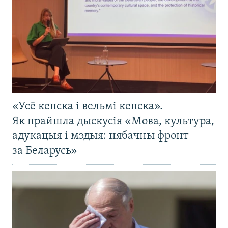
«Усё кепска і вельмі кепска».
Як прайшла дыскусія «Мова, культура,
адукацыя і мэдыя: нябачны фронт
за Беларусь»