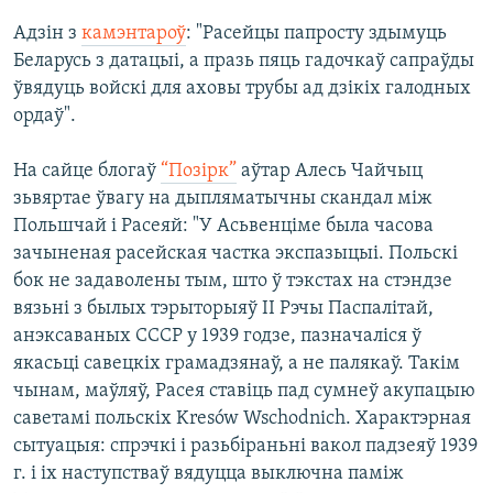
Адзін з
камэнтароў
: "Расейцы папросту здымуць
Беларусь з датацыі, а празь пяць гадочкаў сапраўды
ўвядуць войскі для аховы трубы ад дзікіх галодных
ордаў".
На сайце блогаў
“Позірк”
аўтар Алесь Чайчыц
зьвяртае ўвагу на дыпляматычны скандал між
Польшчай і Расеяй: "У Асьвенціме была часова
зачыненая расейская частка экспазыцыі. Польскі
бок не задаволены тым, што ў тэкстах на стэндзе
вязьні з былых тэрыторыяў ІІ Рэчы Паспалітай,
анэксаваных СССР у 1939 годзе, пазначаліся ў
якасьці савецкіх грамадзянаў, а не палякаў. Такім
чынам, маўляў, Расея ставіць пад сумнеў акупацыю
саветамі польскіх Kresów Wschodnich. Характэрная
сытуацыя: спрэчкі і разьбіраньні вакол падзеяў 1939
г. і іх наступстваў вядуцца выключна паміж