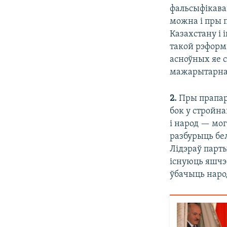
фальсыфікава
можна і пры 
Казахстану і 
такой рэформ
асноўных яе 
мажарытарная
2.
Пры прапар
бок у стройна
і народ — мог
разбурыць бе
Лідэраў парты
існуюць яшчэ 
ўбачыць наро