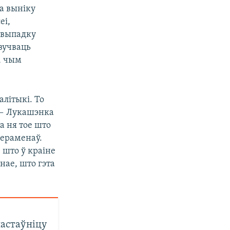
а выніку
еі,
ў выпадку
вучваць
, чым
літыкі. То
ы — Лукашэнка
а ня тое што
пераменаў.
 што ў краіне
нае, што гэта
настаўніцу