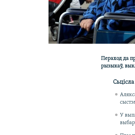
Пераход да п
рызыкаў, выкл
Сьцісла
Алякс
сыстэ
У вып
выбар