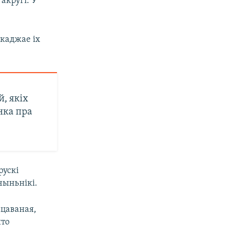
акругі. У
шкаджае іх
й, якіх
нка пра
рускі
чыньнікі.
ацаваная,
што