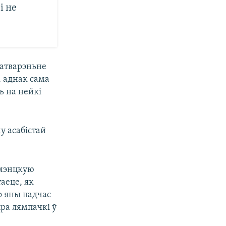
і не
ратварэньне
, аднак сама
ь на нейкі
у асабістай
ямэнцкую
аеце, як
о яны падчас
пра лямпачкі ў