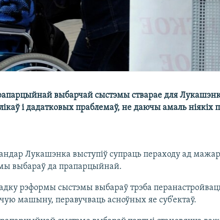
рапарцыйнай выбарчай сыстэмы стварае для Лукашэнк
ікаў і дадатковых праблемаў, не даючы амаль ніякіх 
андар Лукашэнка выступіў супраць пераходу ад мажа
мы выбараў да прапарцыйнай.
адку рэформы сыстэмы выбараў трэба перанастройвац
чую машыну, перавучваць асноўных яе суб’ектаў.