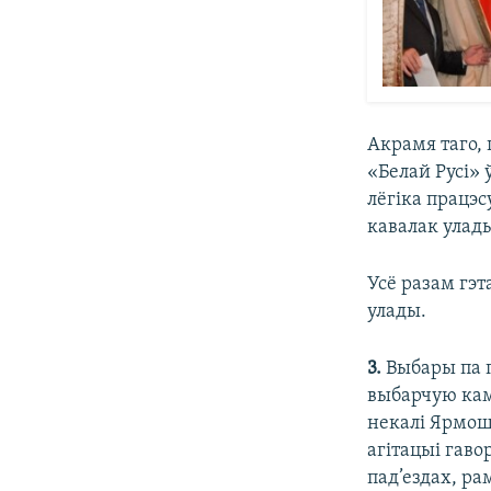
Акрамя таго,
«Белай Русі»
лёгіка працэс
кавалак улады
Усё разам гэт
улады.
3.
Выбары па п
выбарчую кам
некалі Ярмош
агітацыі гаво
пад’ездах, р