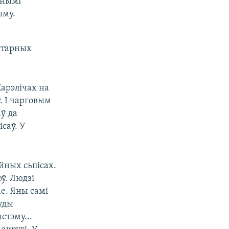
жнымі
ыму.
ытарных
арэлічах на
. І чарговым
ў да
саў. У
йных сьпісах.
ў. Людзі
ае. Яны самі
туды
стэму...