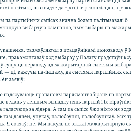
рапарцыйнай сыстэме выбараў партыі становяцца ва
тамі палітыкі, што вядзе да эрозіі пэрсаналісцкага рэж
ы па партыйных сьпісах значна больш палітызавалі б
мэнцкую выбарчую кампанію, чым выбары па мажар
ах.
укашэнка, размаўляючы з працаўнікамі льнозаводу ў К
е, пракамэнтаваў ход выбараў у Палату прадстаўнікоў
іў супраць пераходу ад мажарытарнай сыстэмы выбара
 — ці, кажучы па-іншаму, да сыстэмы партыйных сьпі
 ён заявіў:
 падсоўваюць прапановы парлямэнт абіраць па парты
це ведаць у лепшым выпадку пяць партый і іх кіраўніко
 галасуюць за лідэра. А там па сьпісе ўжо ніхто ня вед
ь там дзяцей, унукаў, палюбоўніц, палюбоўнікаў. Усіх 
ь. Я сказаў: не. Мы пакуль не зжылі мажарытарную сы