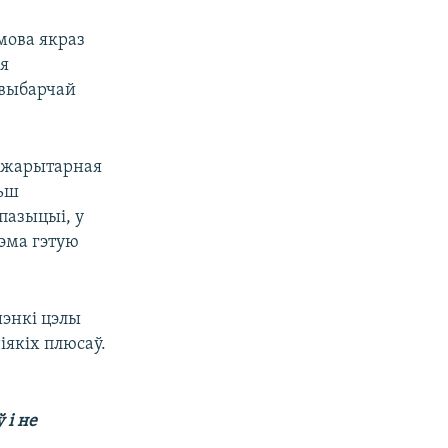
мова якраз
ія
 выбарчай
мажарытарная
льш
пазыцыі, у
тэма гэтую
энкі цэлы
іякіх плюсаў.
 і не