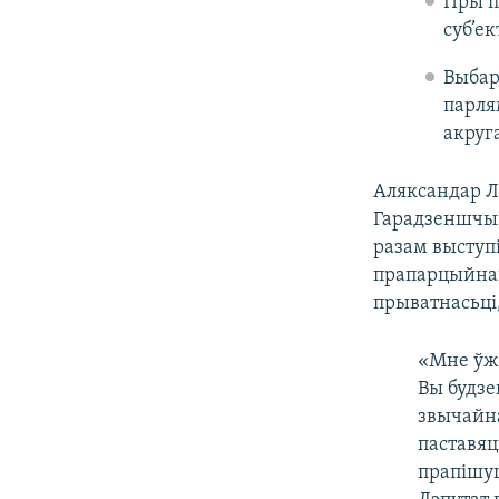
Пры п
суб’ек
Выбар
парля
акруг
Аляксандар Л
Гарадзеншчын
разам выступ
прапарцыйнай
прыватнасьці,
«Мне ўжо
Вы будзе
звычайна
паставяц
прапішуц