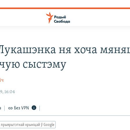
Лукашэнка ня хоча мяня
чую сыстэму
іч
9, 16:04
а
Без VPN
 прыярытэтнай крыніцай ў Google