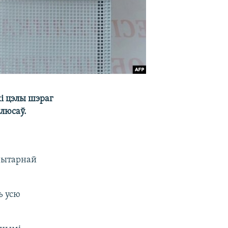
і цэлы шэраг
плюсаў.
рытарнай
ь усю