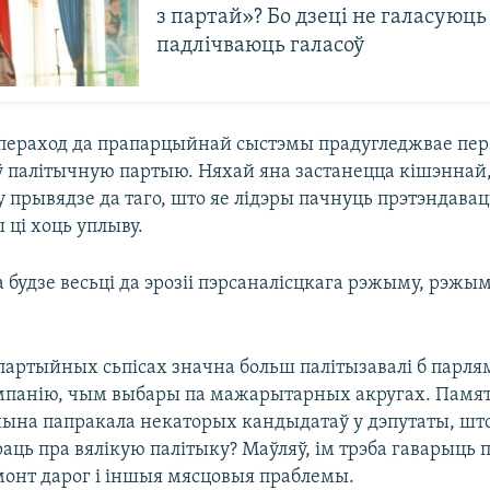
з партай»? Бо дзеці не галасуюць 
падлічваюць галасоў
 пераход да прапарцыйнай сыстэмы прадугледжвае пе
 ў палітычную партыю. Няхай яна застанецца кішэннай
у прывядзе да таго, што яе лідэры пачнуць прэтэндавац
 ці хоць уплыву.
а будзе весьці да эрозіі пэрсаналісцкага рэжыму, рэжым
артыйных сьпісах значна больш палітызавалі б парл
панію, чым выбары па мажарытарных акругах. Памят
ына папракала некаторых кандыдатаў у дэпутаты, шт
раць пра вялікую палітыку? Маўляў, ім трэба гаварыць 
амонт дарог і іншыя мясцовыя праблемы.