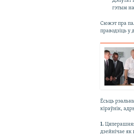
Дэпутат 
гэтым на
Сюжэт пра пал
праводзіць у 
Ёсьць рэальн
кіраўнік, ад
1.
Цяперашняя 
дзейнічае як 