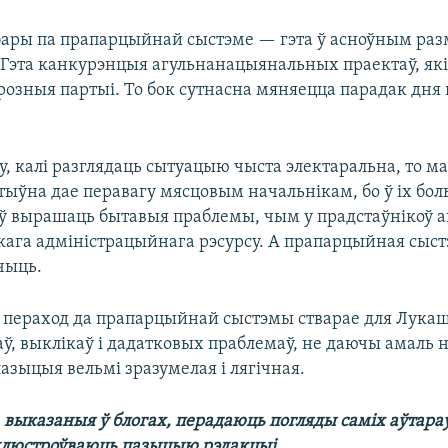
бары па прапарцыйнай сыстэме — гэта ў асноўным раз
. Гэта канкурэнцыя агульнанацыянальных праектаў, як
розныя партыі. То бок сутнасна мяняецца парадак дня
ку, калі разглядаць сытуацыю чыста электаральна, то 
тыўна дае перавагу мясцовым начальнікам, бо ў іх бо
 вырашаць бытавыя праблемы, чым у прадстаўнікоў а
якага адміністрацыйнага рэсурсу. А прапарцыйная сыс
чыць.
 пераход да прапарцыйнай сыстэмы стварае для Лукаш
, выклікаў і дадатковых праблемаў, не даючы амаль н
азыцыя вельмі зразумелая і лягічная.
выказаныя ў блогах, перадаюць погляды саміх аўтараў
длюстроўваюць пазыцыю рэдакцыі.