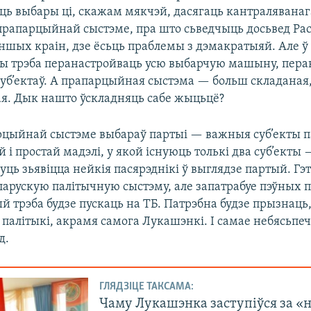
ць выбары ці, скажам мякчэй, дасягаць кантраляванаг
прапарцыйнай сыстэме, пра што сьведчыць досьвед Рас
іншых краін, дзе ёсьць праблемы з дэмакратыяй. Але 
ы трэба перанастройваць усю выбарчую машыну, пера
суб’ектаў. А прапарцыйная сыстэма — больш складаная
. Дык нашто ўскладняць сабе жыцьцё?
цыйнай сыстэме выбараў партыі — важныя суб’екты па
й і простай мадэлі, у якой існуюць толькі два суб’ект
уць зьявіцца нейкія пасярэднікі ў выглядзе партый. Гэт
ларускую палітычную сыстэму, але запатрабуе пэўных 
й трэба будзе пускаць на ТБ. Патрэбна будзе прызнаць,
палітыкі, акрамя самога Лукашэнкі. І самае небясьпеч
д.
ГЛЯДЗІЦЕ ТАКСАМА:
Чаму Лукашэнка заступіўся за «