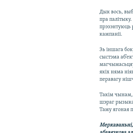
Дык вось, вы
пра палітыку
прэзэнтуюць 
кампаніі.
Зь іншага бо
сыстэма аб’ек
магчымасьцяў
якіх няма ні
перавагу ніш
Такім чынам,
шэраг рызыкаў
Таму ягоная п
Меркаваньні, 
абавязкова а