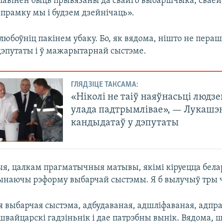
павінен быць прывязаны да свайго выбаршчыка, сваёй 
прамку мы і будзем дзейнічаць».
юбоўніц пакінем убаку. Бо, як вядома, нішто не пера
дэпутаты і ў мажарытарнай сыстэме.
ГЛЯДЗІЦЕ ТАКСАМА:
«Ніколі не таіў наяўнасьці людзе
улада падтрымлівае», — Лукашэ
кандыдатаў у дэпутаты
ыя, цалкам прагматычныя матывы, якімі кіруецца бела
рынаючы рэформу выбарчай сыстэмы. Я б вылучыў тры 
выбарчая сыстэма, адбудаваная, адшліфаваная, адпр
швайцарскі гадзіньнік і дае патрэбны вынік. Вядома, 