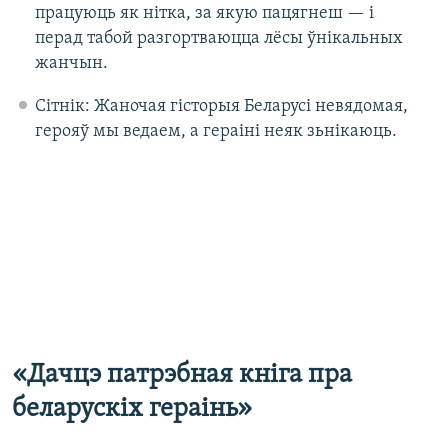
працуюць як нітка, за якую пацягнеш — і
перад табой разгортваюцца лёсы ўнікальных
жанчын.
Сітнік: Жаночая гісторыя Беларусі невядомая,
герояў мы ведаем, а гераіні неяк зьнікаюць.
«Дачцэ патрэбная кніга пра
беларускіх гераінь»