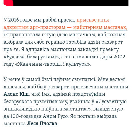
У 2016 годзе мы рабілі праект,
прысьвечаны
адкрытым арт-прасторам — майстэрням мастачак,
і я прапанавала гэтую ідэю мастачкам, каб кожная
выбрала для сябе гераіню і зрабіла адзін разварот
пра яе. Я адправіла мастачкам закладкі праекту
«Будзьма беларускамі», а таксама календары 2002
году «Жанчыны-творцы і культура».
У мяне ў самой былі пэўныя сымпатыі. Мне вельмі
хацелася, каб быў разварот, прысьвечаны мастачцы
Алене Кіш
, чыё імя, адзінай прадстаўніцы
беларускага прымітывізму, увайшло ў «Сусьветную
энцыкляпэдыю наіўнага мастацтва», выдадзеную
да 100-годзьдзя Анры Русо. Яе постаць выбрала
мастачка
Леся Пчолка
.