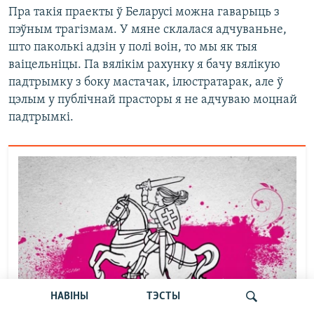
Пра такія праекты ў Беларусі можна гаварыць з
пэўным трагізмам. У мяне склалася адчуваньне,
што паколькі адзін у полі воін, то мы як тыя
ваіцельніцы. Па вялікім рахунку я бачу вялікую
падтрымку з боку мастачак, ілюстратарак, але ў
цэлым у публічнай прасторы я не адчуваю моцнай
падтрымкі.
НАВІНЫ
ТЭСТЫ