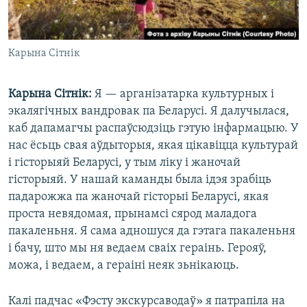
Карына Сітнік
Карына Сітнік:
Я — арганізатарка культурных і
экалягічных вандровак па Беларусі. Я далучылася,
каб дапамагчы распаўсюдзіць гэтую інфармацыю. У
нас ёсьць свая аўдыторыя, якая цікавіцца культурай
і гісторыяй Беларусі, у тым ліку і жаночай
гісторыяй. У нашай каманды была ідэя зрабіць
падарожжа па жаночай гісторыі Беларусі, якая
проста невядомая, прынамсі сярод маладога
пакаленьня. Я сама адношуся да гэтага пакаленьня
і бачу, што мы ня ведаем сваіх гераінь. Герояў,
можа, і ведаем, а гераіні неяк зьнікаюць.
Калі падчас «Фэсту экскурсаводаў» я патрапіла на