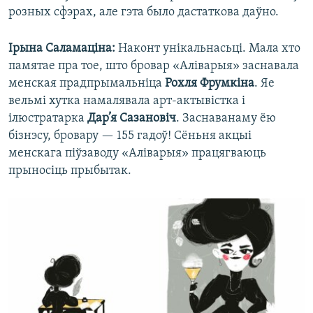
розных сфэрах, але гэта было дастаткова даўно.
Ірына Саламаціна:
Наконт унікальнасьці. Мала хто
памятае пра тое, што бровар «Аліварыя» заснавала
менская прадпрымальніца
Рохля Фрумкіна
. Яе
вельмі хутка намалявала арт-актывістка і
ілюстратарка
Дар’я Сазановіч
. Заснаванаму ёю
бізнэсу, бровару — 155 гадоў! Сёньня акцыі
менскага піўзаводу «Аліварыя» працягваюць
прыносіць прыбытак.