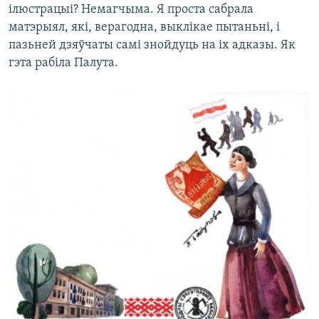
ілюстрацыі? Немагчыма. Я проста сабрала
матэрыял, які, верагодна, выклікае пытаньні, і
пазьней дзяўчаты самі знойдуць на іх адказы. Як
гэта рабіла Палута.