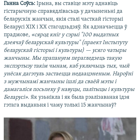
Ганна Соўсь:
Ірына, вы ставіце мэту аднавіць
гістарычную справядлівасьць у дачыненьні да
беларускіх жанчын, якія сталі часткай гісторыі
Беларусі XIX і XX стагодзьдзяў. Як адзначаецца ў
прадмове,
«сярод кніг у сэрыі "100 выдатных
дзеячаў беларускай культуры" (праект Інстытуту
беларускай гісторыі і культуры) — усяго чатыры
жанчыны. Мы прапануем перагледзець такую
экспэртызу такім чынам, каб уключыць тых, чый
унёсак дагэтуль застаецца недаацэненым. Нароўні
з мужчынамі жанчыны ішлі да сваёй мэты і
дамагаліся посьпеху ў навуцы, палітыцы і культуры
Беларусі»
. Як узьнікла і як была рэалізаваная ідэя
гэтага выданьня і чаму толькі 15 жанчынаў?