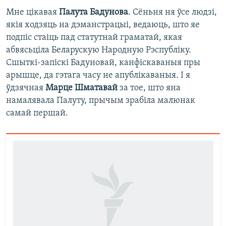
Мне цікавая
Палута Бадунова
. Сёньня ня ўсе людзі,
якія ходзяць на дэманстрацыі, ведаюць, што яе
подпіс стаіць пад статутнай граматай, якая
абвясьціла Беларускую Народную Рэспубліку.
Сшыткі-запіскі Бадуновай, канфіскаваныя пры
арышце, да гэтага часу не апублікаваныя. І я
ўдзячная
Марце Шматавай
за тое, што яна
намалявала Палуту, прычым зрабіла малюнак
самай першай.