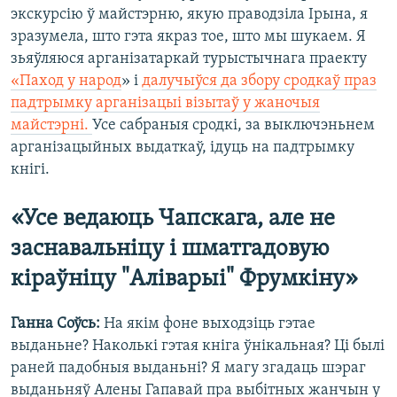
экскурсію ў майстэрню, якую праводзіла Ірына, я
зразумела, што гэта якраз тое, што мы шукаем. Я
зьяўляюся арганізатаркай турыстычнага праекту
«Паход у народ
» і
далучыўся да збору сродкаў праз
падтрымку арганізацыі візытаў у жаночыя
майстэрні.
Усе сабраныя сродкі, за выключэньнем
арганізацыйных выдаткаў, ідуць на падтрымку
кнігі.
«Усе ведаюць Чапскага, але не
заснавальніцу і шматгадовую
кіраўніцу "Аліварыі" Фрумкіну»
Ганна Соўсь:
На якім фоне выходзіць гэтае
выданьне? Наколькі гэтая кніга ўнікальная? Ці былі
раней падобныя выданьні? Я магу згадаць шэраг
выданьняў Алены Гапавай пра выбітных жанчын у