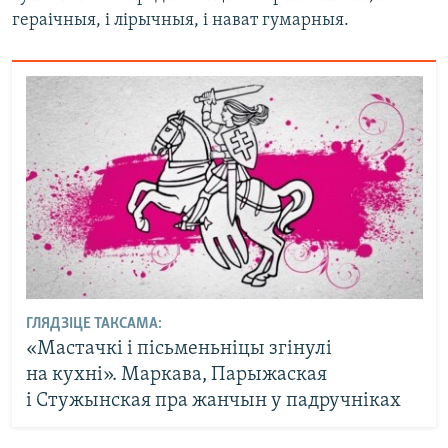
гераічныя, і лірычныя, і нават гумарныя.
ГЛЯДЗІЦЕ ТАКСАМА:
«Мастачкі і пісьменьніцы згінулі
на кухні». Маркава, Парыжаская
і Стужынская пра жанчын у падручніках