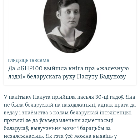
ГЛЯДЗІЦЕ ТАКСАМА:
Да #БНР100 выйшла кніга пра «жалезную
лэдзі» беларускага руху Палуту Бадунову
У палітыку Палута прыйшла пасьля 30-ці гадоў. Яна
не была беларускай па паходжаньні, аднак прага да
ведаў і знаёмства з колам беларускай інтэлігенцыі
прывялі яе да ўсьведамленьня адметнасьці
беларусаў, вывучэньня мовы і барацьбы за
незалежнасьць. Як гэта ўсё можна выявіць у