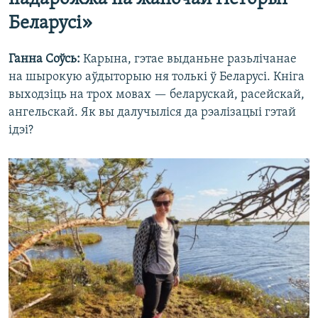
Беларусі»
Ганна Соўсь:
Карына, гэтае выданьне разьлічанае
на шырокую аўдыторыю ня толькі ў Беларусі. Кніга
выходзіць на трох мовах — беларускай, расейскай,
ангельскай. Як вы далучыліся да рэалізацыі гэтай
ідэі?