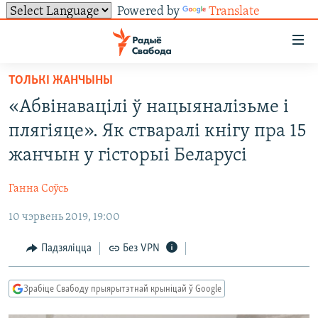
Powered by
Translate
Лінкі
ўнівэрсальнага
доступу
ТОЛЬКІ ЖАНЧЫНЫ
НАВІНЫ
Перайсьці
«Абвінавацілі ў нацыяналізьме і
да
ТОЛЬКІ НА СВАБОДЗЕ
УСЕ НАВІНЫ
плягіяце». Як стваралі кнігу пра 15
галоўнага
СУВЯЗЬ
ВІДЭА І ФОТА
ТЭСТЫ
зьместу
жанчын у гісторыі Беларусі
Перайсьці
ПАДПІСАЦЦА
ЛЮДЗІ
БЛОГІ
АБЫСЬЦІ БЛЯКАВАНЬНЕ
да
Ганна Соўсь
ПАЛІТЫКА
ГІСТОРЫЯ НА СВАБОДЗЕ
ПАДЗЯЛІЦЦА ІНФАРМАЦЫЯЙ
RSS
галоўнай
САЧЫЦЕ ЗА АБНАЎЛЕНЬНЯМІ
10 чэрвень 2019, 19:00
навігацыі
ЭКАНОМІКА
ПАДКАСТЫ
ПАДКАСТЫ
Перайсьці
ВАЙНА
КНІГІ
FACEBOOK
Падзяліцца
Без VPN
да
БЕЛАРУСЫ НА ВАЙНЕ
АЎДЫЁКНІГІ
TWITTER
пошуку
Зрабіце Свабоду прыярытэтнай крыніцай ў Google
ПАЛІТВЯЗЬНІ
PREMIUM
Усе сайты РС/РСЭ