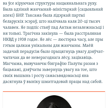
ва ўсе кіруючыя структуры нацыянальнага руху.
Была адзінай жанчынай-міністаркай (сацыяльнай
апекі) БНР. Таксама была лідэркай партыі
беларускіх эсэраў, што налічвала каля 20-ці тысяч
чалавек. Яе подпіс стаяў пад Актам незалежнасьці і
ня толькі. Трагічна закінула — была расстраляная
НКВД у 1938 годзе. Яе лёс — люстэрка часу, але пры
гэтым цалкам унікальны для жанчыны. Маёй
задачай перадусім было прыцягнуць увагу дзяўчат-
чытачак да яе неверагоднага лёсу, зацікавіць.
Магчыма, вывучаючы біяграфію Палуты разам з
бацькамі, дзяўчаты зьвернуць увагу на тое, што
сваіх вышынь і росту самасьвядомасьці яна
дасягнула ў выніку шматгадовай працы над сабой.