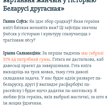
вяртаньня жанчын у гісторыю
Беларусі другасная»
Ганна Соўсь:
Як ідзе збор сродкаў? Якая гераіня
кнігі блізкая менавіта вам? Ці заўсёды значны
ўнёсак у гісторыю і культуру спалучаецца з
трагізмам лёсу?
Ірына Саламаціна:
За першы тыдзень
мы сабралі
31% ад патрэбнай сумы
. Гэтага не дастаткова, каб
давесьці праект да завяршэньня. Гэта кніга
выходзіць на трох мовах, таму гэта даволі
складаная задача. У нас будзе адзін разварот па-
беларуску, другі ў выглядзе расфарбоўкі па-
расейску і будзе яшчэ дадатак па-ангельску. Я
люблю ўсіх гераінь, якіх выбралі мастачкі, за што я
ім моцна ўдзячная.