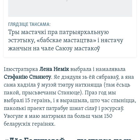
ГЛЯДЗІЦЕ ТАКСАМА:
Тры мастачкі пра патрыярхальную
эстэтыку, «бабскае мастацтва» і нястачу
жанчын на чале Саюзу мастакоў
Ілюстратарка
Лена Немік
выбрала і намалявала
Стэфанію Станюту
. Яе дзядуля зь ёй сябраваў, а яна
сама хадзіла ў музэй тэатру натхняцца (там ёсьць
пакой, прысьвечаны Станюце). Праз год мы
выбралі 15 гераінь, і я вырашыла, што час спыніцца,
паколькі праект патрабуе шмат сілаў і рэсурсаў.
Увогуле я маю матэрыял па больш чым 150
беларускіх гераінях.