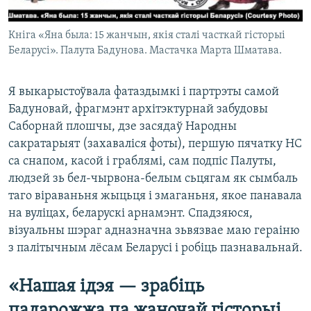
Кніга «Яна была: 15 жанчын, якія сталі часткай гісторыі
Беларусі». Палута Бадунова. Мастачка Марта Шматава.
Я выкарыстоўвала фатаздымкі і партрэты самой
Бадуновай, фрагмэнт архітэктурнай забудовы
Саборнай плошчы, дзе засядаў Народны
сакратарыят (захаваліся фоты), першую пячатку НС
са снапом, касой і граблямі, сам подпіс Палуты,
людзей зь бел-чырвона-белым сьцягам як сымбаль
таго віраваньня жыцьця і змаганьня, якое панавала
на вуліцах, беларускі арнамэнт. Спадзяюся,
візуальны шэраг адназначна зьвязвае маю гераіню
з палітычным лёсам Беларусі і робіць пазнавальнай.
«Нашая ідэя — зрабіць
падарожжа па жаночай гісторыі