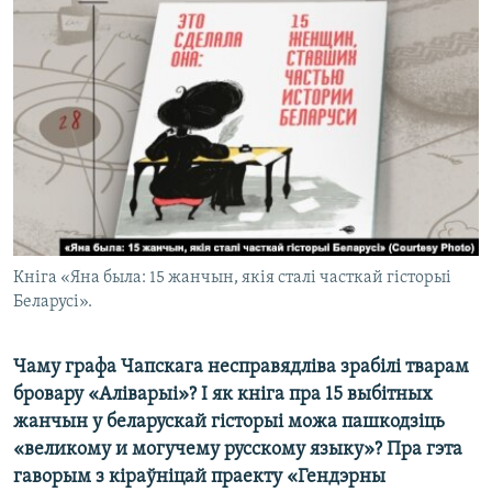
КУЛЬТУРА
МОВА
КАЛЯНДАР
НА ХВАЛЯХ СВАБОДЫ
Кніга «Яна была: 15 жанчын, якія сталі часткай гісторыі
Беларусі».
Чаму графа Чапскага несправядліва зрабілі тварам
бровару «Аліварыі»? І як кніга пра 15 выбітных
жанчын у беларускай гісторыі можа пашкодзіць
«великому и могучему русскому языку»? Пра гэта
гаворым з кіраўніцай праекту «Гендэрны