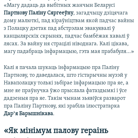
«Магу дадаць да выбітных жанчын Беларусі
Партнову Паліну Сяргееўну
, загадчыцу дзіцячага
дому малюткі, пад кіраўніцтвам якой падчас вайны
з Полацку дзетак пад абстрэлам эвакуявалі ў
канцылярскіх скрынях, падчас бамбёжак хавалі ў
лясах. За вайну ня страцілі ніводнага. Калі цікава,
магу падабраць інфармацыю, гэта мая прабабуля...»
Калі я пачала шукаць інфармацыю пра Паліну
Партнову, то даведалася, што гістарычны музэй у
Наваполацку толькі зьбірае інфармацыю пра яе, а
мне яе праўнучка ўжо прыслала фатаздымкі і ўсе
дадзеныя пра яе. Такім чынам зьявіўся разварот
пра Паліну Партнову, які зрабіла ілюстратарка
Дарʼя Барышнікава
.
«Як мінімум палову гераінь