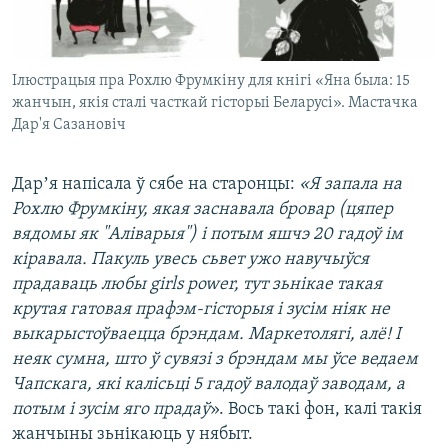
Ілюстрацыя пра Рохлю Фрумкіну для кнігі «Яна была: 15
жанчын, якія сталі часткай гісторыі Беларусі». Мастачка
Дар'я Сазановіч
Дарʼя напісала ў сябе на старонцы:
«Я запала на
Рохлю Фрумкіну, якая заснавала бровар (цяпер
вядомы як "Алiварыя") і потым яшчэ 20 гадоў ім
кіравала. Пакуль увесь сьвет ужо навучыўся
прадаваць любы girls power, тут зьнікае такая
крутая гатовая прафэм-гісторыя і зусім ніяк не
выкарыстоўваецца брэндам. Маркетолягі, алё! І
неяк сумна, што ў сувязі з брэндам мы ўсе ведаем
Чапскага, які калісьці 5 гадоў валодаў заводам, а
потым і зусім яго прадаў
». Вось такі фон, калі такія
жанчыны зьнікаюць у нябыт.