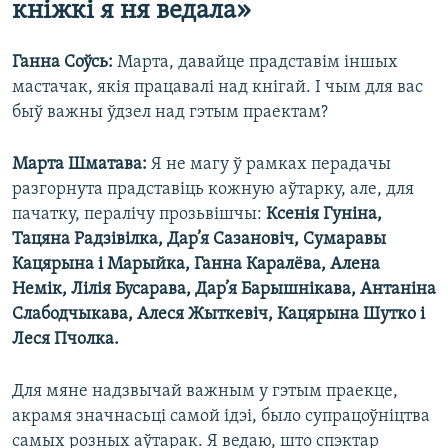
кніжкі я ня ведала»
Ганна Соўсь:
Марта, давайце прадставім іншых
мастачак, якія працавалі над кнігай. І чым для вас
быў важны ўдзел над гэтым праектам?
Марта Шматава:
Я не магу ў рамках перадачы
разгорнута прадставіць кожную аўтарку, але, для
пачатку, пералічу прозьвішчы:
Ксенія Гуніна,
Тацяна Радзівілка, Дар’я Сазановіч, Сумаравы
Кацярына і Марыйка, Ганна Каралёва, Алена
Немік, Лілія Бусарава, Дар’я Барышнікава, Антаніна
Слабодчыкава, Алеся Жыткевіч, Кацярына Шутко і
Леся Пчолка.
Для мяне надзвычай важным у гэтым праекце,
акрамя значнасьці самой ідэі, было супрацоўніцтва
самых розных аўтарак. Я ведаю, што спэктар