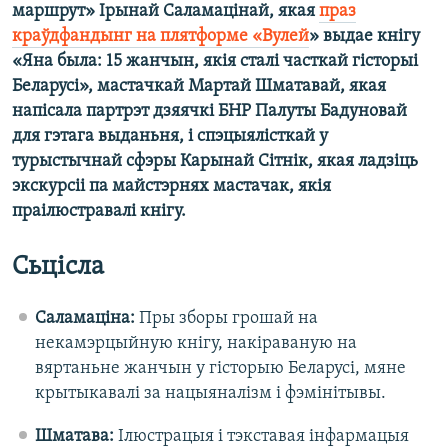
маршрут» Ірынай Саламацінай, якая
праз
краўдфандынг на плятформе «Вулей
» выдае кнігу
«Яна была: 15 жанчын, якія сталі часткай гісторыі
Беларусі», мастачкай Мартай Шматавай, якая
напісала партрэт дзяячкі БНР Палуты Бадуновай
для гэтага выданьня, і спэцыялісткай у
турыстычнай сфэры Карынай Сітнік, якая ладзіць
экскурсіі па майстэрнях мастачак, якія
праілюстравалі кнігу.
Сьцісла
Саламаціна:
Пры зборы грошай на
некамэрцыйную кнігу, накіраваную на
вяртаньне жанчын у гісторыю Беларусі, мяне
крытыкавалі за нацыяналізм і фэмінітывы.
Шматава:
Ілюстрацыя і тэкставая інфармацыя