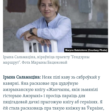
Ірына Саламаціна, кіраўніца праекту "Гендэрны
маршрут". Фота Марыны Бацюковай
Ірына Саламаціна:
Неяк пілі каву зь сяброўкай у
кавярні. Яна расказвае пра цудоўную
амэрыканскую кнігу «Жанчыны, якія зьмянілі
гісторыю Амэрыкі» і просіць параіць для
пяцігадовай дачкі прыгожую кнігу аб гераінях. Я
ёй стала расказваць пра такую кніжку ва Ўкраіне,