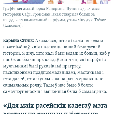
Графічная дызайнэрка Кацярына Шутко падзялілася
гісторыяй Сафіі Гройсман, якая стварыла больш за
пяцьдзясят кампазыцый парфумы, у тым ліку духі Trésor
(Lancome).
Карына Сітнік:
Аказалася, што я і сама ня ведаю
шмат імёнаў, якія належаць нашай беларускай
гісторыі. Я лічу, што калі б мы ведалі іх больш, каб у
нас было больш прыкладаў жанчын, які нароўні з
мужчынамі былі рухавікамі прагрэсу,
пасьпяховымі прадпрымальніцамі, мастачкамі і
гэта далей, гэта б уплывала на разьмеркаваньне
сацыяльных роляў. Тады ў нас было б болей
самаўпэўненасьці і вышэйшая была б самаацэнка.
«Для маіх расейскіх калегаў мэта