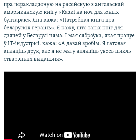
пра перакладзеную на расейскую з ангельскай
амэрыканскую кнігу «Казкі на ноч для юных
бунтарак». Яна кажа: «Патрэбная кніга пра
беларускіх гераінь». Я кажу, што такіх кніг для
дзяцей у Беларусі няма. І мая сяброўка, якая працуе
ў ІТ-індустрыі, кажа: «А давай зробім. Я гатовая
аплаціць друк, але я не магу аплаціць увесь цыкль
стварэньня выданьня».