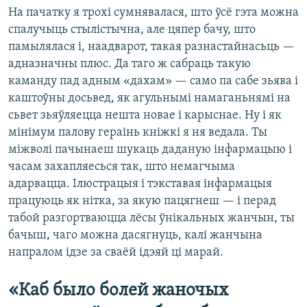
На пачатку я трохі сумнявалася, што ўсё гэта можна
спалучыць стылістычна, але цяпер бачу, што
памылялася і, наадварот, такая разнастайнасьць —
адназначны плюс. Да таго ж сабраць такую
каманду пад адным «дахам» — само па сабе зьява і
каштоўны досьвед, як агульнымі намаганьнямі на
сьвет зьяўляецца нешта новае і карыснае. Ну і як
мінімум палову гераінь кніжкі я ня ведала. Ты
міжволі пачынаеш шукаць даданую інфармацыю і
часам захапляесься так, што немагчыма
адарвацца. Ілюстрацыя і тэкставая інфармацыя
працуюць як нітка, за якую пацягнеш — і перад
табой разгортваюцца лёсы ўнікальных жанчын, ты
бачыш, чаго можна дасягнуць, калі жанчына
напралом ідзе за сваёй ідэяй ці марай.
«Каб было болей жаночых