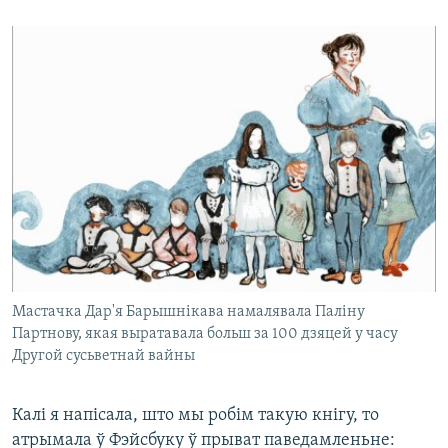
Мастачка Дар'я Барышнікава намалявала Паліну
Партнову, якая выратавала больш за 100 дзяцей у часу
Другой сусьветнай вайны
Калі я напісала, што мы робім такую кнігу, то
атрымала ў Фэйсбуку ў прыват паведамленьне: