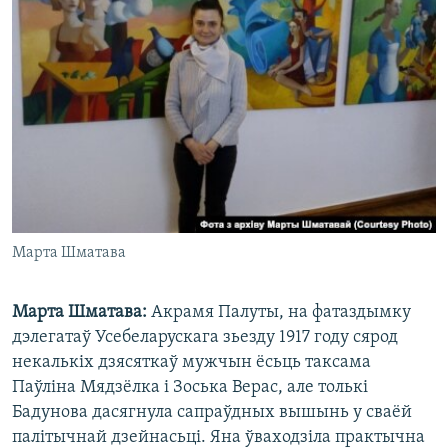
Марта Шматава
Марта Шматава:
Акрамя Палуты, на фатаздымку
дэлегатаў Усебеларускага зьезду 1917 году сярод
некалькіх дзясяткаў мужчын ёсьць таксама
Паўліна Мядзёлка і Зоська Верас, але толькі
Бадунова дасягнула сапраўдных вышынь у сваёй
палітычнай дзейнасьці. Яна ўваходзіла практычна