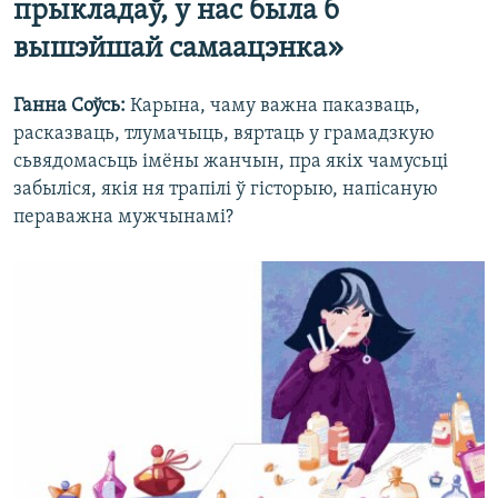
прыкладаў, у нас была б
вышэйшай самаацэнка»
Ганна Соўсь:
Карына, чаму важна паказваць,
расказваць, тлумачыць, вяртаць у грамадзкую
сьвядомасьць імёны жанчын, пра якіх чамусьці
забыліся, якія ня трапілі ў гісторыю, напісаную
пераважна мужчынамі?