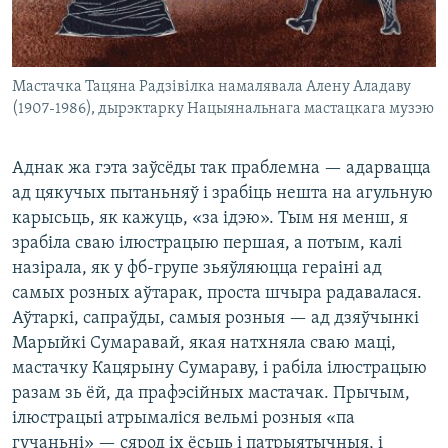
Мастачка Тацяна Радзівілка намалявала Алену Аладаву
(1907-1986), дырэктарку Нацыянальнага мастацкага музэю
Аднак жа гэта заўсёды так праблемна — адарвацца
ад цякучых пытаньняў і зрабіць нешта на агульную
карысьць, як кажуць, «за ідэю». Тым ня менш, я
зрабіла сваю ілюстрацыю першая, а потым, калі
назірала, як у фб-групе зьяўляюцца гераіні ад
самых розных аўтарак, проста шчыра радавалася.
Аўтаркі, сапраўды, самыя розныя — ад дзяўчынкі
Марыйкі Сумаравай, якая натхняла сваю маці,
мастачку Кацярыну Сумараву, і рабіла ілюстрацыю
разам зь ёй, да прафэсійных мастачак. Прычым,
ілюстрацыі атрымаліся вельмі розныя «па
гучаньні» — сярод іх ёсьць і патрыятычныя, і