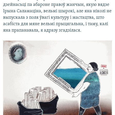
дзейнасьці па абароне правоў жанчын, якую вядзе
Ірына Саламаціна, вельмі шырокі, але яна ніколі не
выпускала з поля ўвагі культуру і мастацтва, што
асабіста для мяне вельмі прыцягальна, і таму, калі
яна прапанавала, я адразу згадзілася.