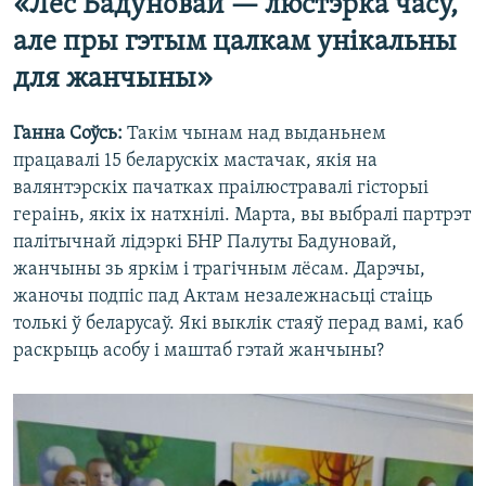
«Лёс Бадуновай — люстэрка часу,
але пры гэтым цалкам унікальны
для жанчыны»
Ганна Соўсь:
Такім чынам над выданьнем
працавалі 15 беларускіх мастачак, якія на
валянтэрскіх пачатках праілюстравалі гісторыі
гераінь, якіх іх натхнілі. Марта, вы выбралі партрэт
палітычнай лідэркі БНР Палуты Бадуновай,
жанчыны зь яркім і трагічным лёсам. Дарэчы,
жаночы подпіс пад Актам незалежнасьці стаіць
толькі ў беларусаў. Які выклік стаяў перад вамі, каб
раскрыць асобу і маштаб гэтай жанчыны?