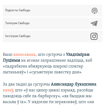
Падкасты Свабоды
Тэлеграм Свабоды
Інстаграм Свабоды
Было
анансавана
, што сустрэча з
Уладзімірам
Пуціным
на ягонае запрашэньне ладзіцца, каб
«падрабязна абмяркуюць шырокі спэктар
пытаньняў» і «сусьветную павестку дня».
За два тыдні да сустрэчы
Аляксандар Лукашэнка
казаў
, што «ў нас цяпер цяжкі пэрыяд, расейцы
паводзяць сябе па-барбарску», «як быццам мы
васалы ў іх». У нядзелю ён пераконваў, што «ня