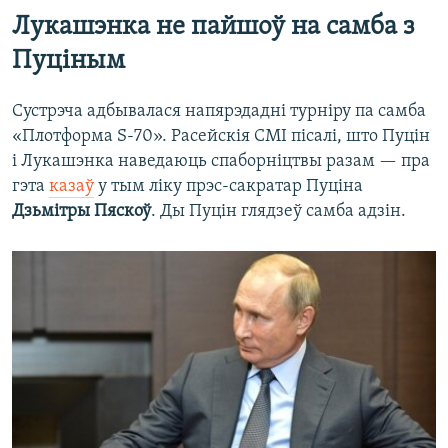
Лукашэнка не пайшоў на самба з
Пуціным
Сустрэча адбывалася напярэдадні турніру па самба
«Плотформа S-70». Расейскія СМІ пісалі, што Пуцін
і Лукашэнка наведаюць спаборніцтвы разам — пра
гэта
казаў
у тым ліку прэс-сакратар Пуціна
Дзьмітры Пяскоў
. Ды Пуцін глядзеў самба адзін.