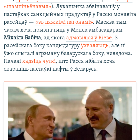
«шампіньёнавыя»
). Лукашэнка абвінаваціў у
пастаўках санкцыйных прадуктаў у Расею менавіта
расейцаў —
«зь цяжкімі пагонамі»
. Масква тым
часам хоча прызначыць у Менск амбасадарам
Міхаіла Бабіча
, ад якога
адмовіліся ў Кіеве
. З
расейскага боку кандыдатуру
ўхваляюць
, але ці
ўжо спыталі агрэману беларускага боку, невядома.
Пачалі
хадзіць
чуткі
, што Расея нібыта хоча
скараціць пастаўкі нафты ў Беларусь.