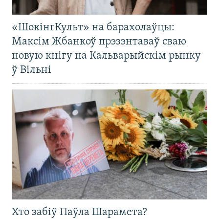
«ШокінгКульт» на барахолаўцы:
Максім Жбанкоў прэзэнтаваў сваю
новую кнігу на Кальварыйскім рынку
ў Вільні
Хто забіў Паўла Шарамета?