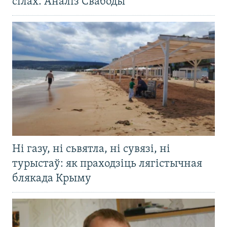
сілах. Аналіз Свабоды
Ні газу, ні сьвятла, ні сувязі, ні
турыстаў: як праходзіць лягістычная
блякада Крыму