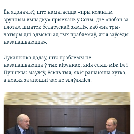
Ён адзначыў, што намагаецца «пры кожным
зручным выпадку» прыехаць у Сочы, дзе «побач за
плотам шматок беларускай зямлі», каб «на тры-
чатыры дні адысьці ад тых праблемаў, якія заўсёды
назапашваюцца».
Лукашэнка дадаў, што праблемы не
назапашваюцца ў тых кірунках, якія ёсьць між ім і
Пуціным: маўляў, ёсьць тыя, якія рашаюцца хутка,
а новыя за апошні час не зьяўляліся.