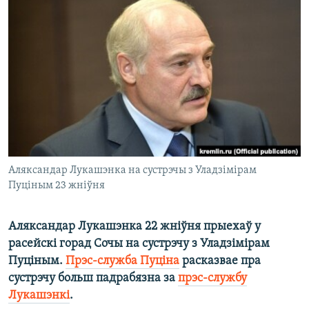
КУЛЬТУРА
МОВА
КАЛЯНДАР
НА ХВАЛЯХ СВАБОДЫ
Аляксандар Лукашэнка на сустрэчы з Уладзімірам
Пуціным 23 жніўня
Аляксандар Лукашэнка 22 жніўня прыехаў у
расейскі горад Сочы на сустрэчу з Уладзімірам
Пуціным.
Прэс-служба Пуціна
расказвае пра
сустрэчу больш падрабязна за
прэс-службу
Лукашэнкі
.