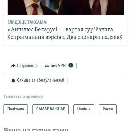
ГЛЯДЗІЦЕ ТАКСАМА:
«Аншлюс Беларусі — вартая сурʼёзнага
ўспрыманьня вэрсія». Два сцэнары падзеяў
Падзяліцца
Без VPN
Сачыце за абнаўленьнямі
Тэмы гэтага артыкулу
Палітыка
САМАЕ ВАЖНАЕ
Навіны
Расея