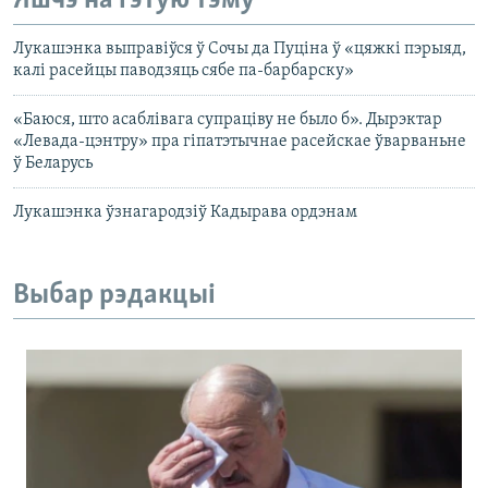
Яшчэ на гэтую тэму
Лукашэнка выправіўся ў Сочы да Пуціна ў «цяжкі пэрыяд,
калі расейцы паводзяць сябе па-барбарску»
«Баюся, што асаблівага супраціву не было б». Дырэктар
«Левада-цэнтру» пра гіпатэтычнае расейскае ўварваньне
ў Беларусь
Лукашэнка ўзнагародзіў Кадырава ордэнам
Выбар рэдакцыі