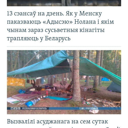
13 сэансаў на дзень. Як у Менску
паказваюць «Адысэю» Нолана і якім
чынам зараз сусьветныя кінагіты
трапляюць у Беларусь
Вызвалілі асуджанага на сем сутак