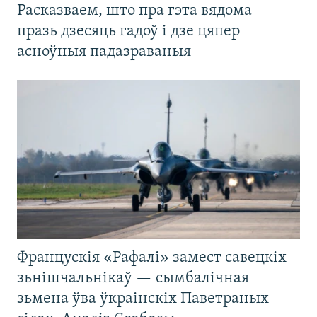
Расказваем, што пра гэта вядома
празь дзесяць гадоў і дзе цяпер
асноўныя падазраваныя
Францускія «Рафалі» замест савецкіх
зьнішчальнікаў — сымбалічная
зьмена ўва ўкраінскіх Паветраных