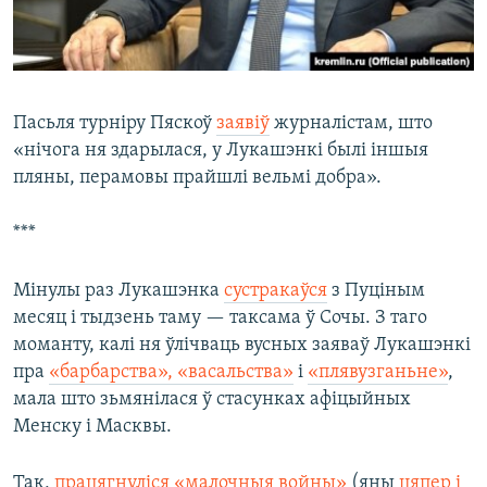
Пасьля турніру Пяскоў
заявіў
журналістам, што
«нічога ня здарылася, у Лукашэнкі былі іншыя
пляны, перамовы прайшлі вельмі добра».
***
Мінулы раз Лукашэнка
сустракаўся
з Пуціным
месяц і тыдзень таму — таксама ў Сочы. З таго
моманту, калі ня ўлічваць вусных заяваў Лукашэнкі
пра
«барбарства», «васальства»
і
«плявузганьне»
,
мала што зьмянілася ў стасунках афіцыйных
Менску і Масквы.
Так,
працягнуліся «малочныя войны»
(яны
цяпер і