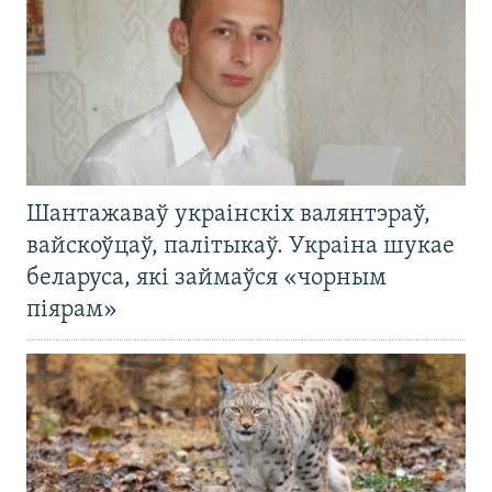
Шантажаваў украінскіх валянтэраў,
вайскоўцаў, палітыкаў. Украіна шукае
беларуса, які займаўся «чорным
піярам»