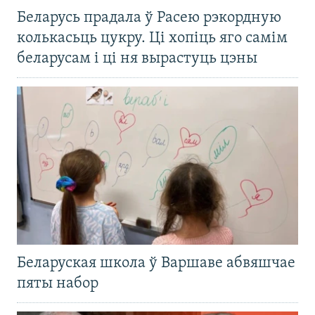
Беларусь прадала ў Расею рэкордную
колькасьць цукру. Ці хопіць яго самім
беларусам і ці ня вырастуць цэны
Беларуская школа ў Варшаве абвяшчае
пяты набор