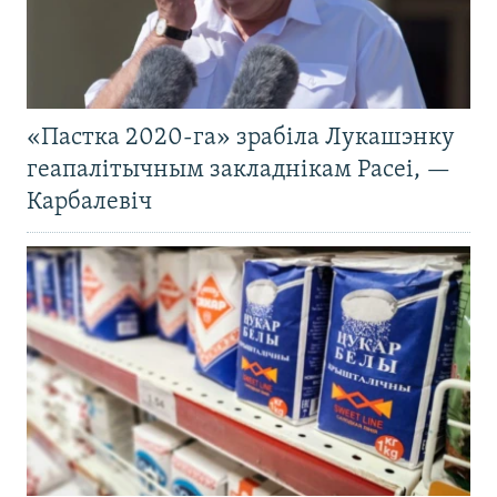
«Пастка 2020-га» зрабіла Лукашэнку
геапалітычным закладнікам Расеі, —
Карбалевіч