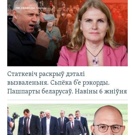
Статкевіч раскрыў дэталі
вызваленьня. Сьпёка б’е рэкорды.
Пашпарты беларусаў. Навіны 6 жніўня