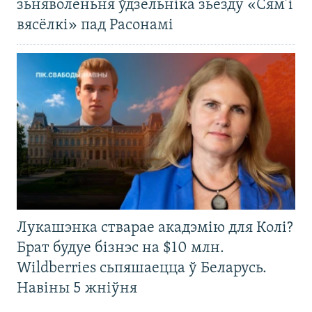
зьняволеньня ўдзельніка зьезду «Сям’і
вясёлкі» пад Расонамі
Лукашэнка стварае акадэмію для Колі?
Брат будуе бізнэс на $10 млн.
Wildberries сьпяшаецца ў Беларусь.
Навіны 5 жніўня