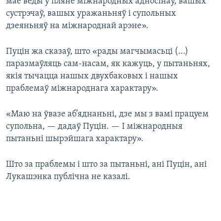
мае веды ў пляне міжнародных адносінаў, вашых
сустрэчаў, вашых уражаньняў і супольных
дзеяньняў на міжнароднай арэне».
Пуцін жа сказаў, што «рады магчымасьці (...)
паразмаўляць сам-насам, як кажуць, у пытаньнях,
якія тычацца нашых двухбаковых і нашых
праблемаў міжнароднага характару».
«Маю на ўвазе аб’яднаньні, дзе мы з вамі працуем
супольна, — дадаў Пуцін. — І міжнародныя
пытаньні шырэйшага характару».
Што за праблемы і што за пытаньні, ані Пуцін, ані
Лукашэнка публічна не казалі.