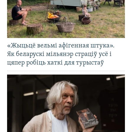
«Жыцьцё вельмі афігенная штука».
Як беларускі мільянэр страціў усё і
цяпер робіць хаткі для турыстаў