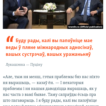
Буду рады, калі вы папоўніце мае
веды ў пляне міжнародных адносінаў,
вашых сустрэчаў, вашых уражаньняў
Лукашэнка — Пуціну
«Але, тым ня менш, гэтыя праблемы бяз нас ніхто
ня вырашыць, — казаў ён. — І некаторыя
праблемы і ня нашыя даводзіцца вырашаць, як у
нас часта з вамі бывае. Таму сапраўды ёсьць пра
што пагаварыць. І я буду рады, калі вы папоўніце