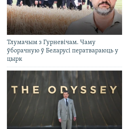
Тлумачым з Гурневічам. Чаму
ўборачную ў Беларусі ператвараюць у
цырк