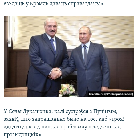
езьдзіць у Крэмль даваць справаздачы».
У Сочы Лукашэнка, калі сустрэўся з Пуціным,
заявіў, што запрашэньне было на тое, каб «трохі
адцягнуцца ад нашых праблемаў штодзённых,
прэзыдэнцкіх».