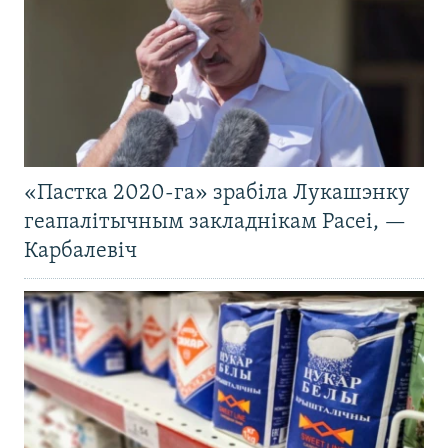
«Пастка 2020-га» зрабіла Лукашэнку
геапалітычным закладнікам Расеі, —
Карбалевіч