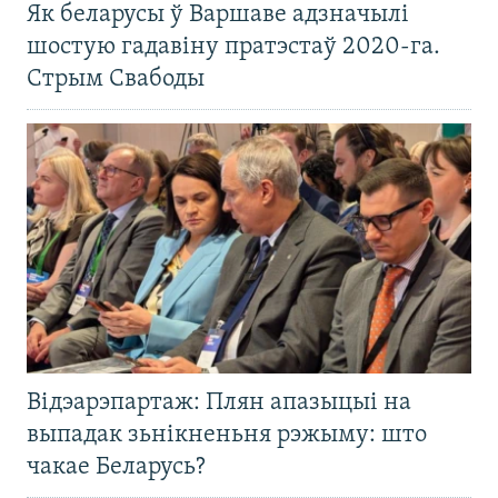
Як беларусы ў Варшаве адзначылі
шостую гадавіну пратэстаў 2020-га.
Стрым Свабоды
Відэарэпартаж: Плян апазыцыі на
выпадак зьнікненьня рэжыму: што
чакае Беларусь?