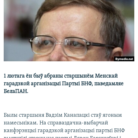
КУЛЬТУРА
МОВА
КАЛЯНДАР
НА ХВАЛЯХ СВАБОДЫ
1 лютага ён быў абраны старшынём Менскай
гарадзкой арганізацыі Партыі БНФ, паведамляе
БелаПАН.
Былы старшыня Вадзім Канапацкі стаў ягоным
намесьнікам. На справаздачна-выбарчай
канфэрэнцыі гарадзкой арганізацыі партыі БНФ