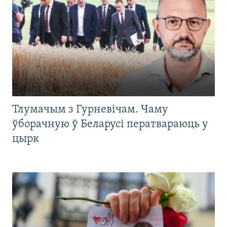
Тлумачым з Гурневічам. Чаму
ўборачную ў Беларусі ператвараюць у
цырк