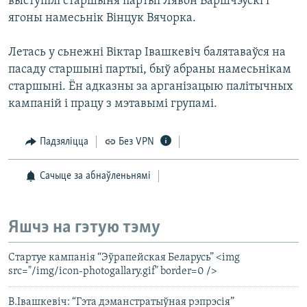
выступілі старшыня партыі Лявон Баршчэўскі і
ягоны намесьнік Вінцук Вячорка.
Летась у сьнежні Віктар Івашкевіч балятаваўся на
пасаду старшыні партыі, быў абраны намесьнікам
старшыні. Ён адказны за арганізацыю палітычных
кампаній і працу з мэтавымі групамі.
Падзяліцца
Без VPN
Сачыце за абнаўленьнямі
Яшчэ на гэтую тэму
Стартуе кампанія “Эўрапейская Беларусь” <img
src="/img/icon-photogallary.gif" border=0 />
В.Івашкевіч: “Гэта дэманстратыўная рэпрэсія”