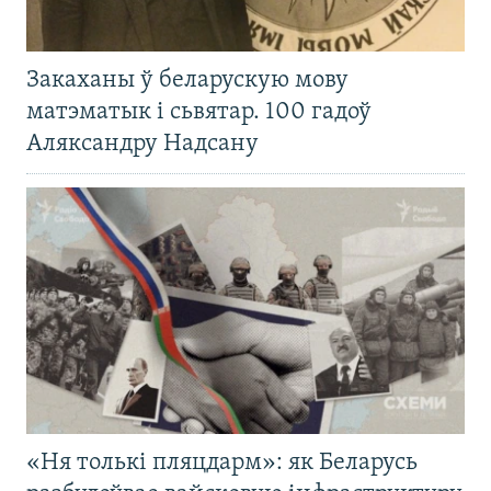
Закаханы ў беларускую мову
матэматык і сьвятар. 100 гадоў
Аляксандру Надсану
«Ня толькі пляцдарм»: як Беларусь