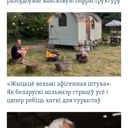
разбудоўвае вайсковую інфраструктуру
«Жыцьцё вельмі афігенная штука».
Як беларускі мільянэр страціў усё і
цяпер робіць хаткі для турыстаў