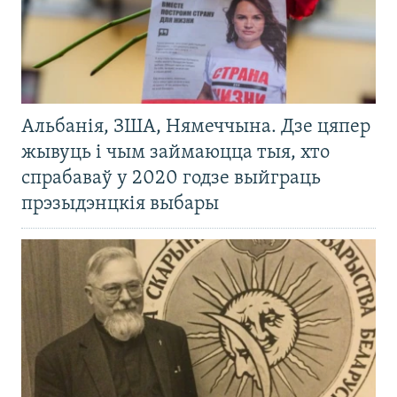
Альбанія, ЗША, Нямеччына. Дзе цяпер
жывуць і чым займаюцца тыя, хто
спрабаваў у 2020 годзе выйграць
прэзыдэнцкія выбары