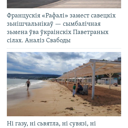
Францускія «Рафалі» замест савецкіх
зьнішчальнікаў — сымбалічная
зьмена ўва ўкраінскіх Паветраных
сілах. Аналіз Свабоды
Ні газу, ні сьвятла, ні сувязі, ні