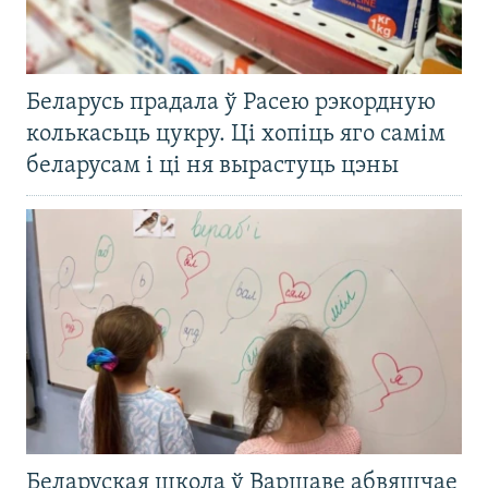
Беларусь прадала ў Расею рэкордную
колькасьць цукру. Ці хопіць яго самім
беларусам і ці ня вырастуць цэны
Беларуская школа ў Варшаве абвяшчае