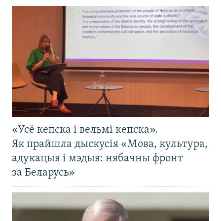
«Усё кепска і вельмі кепска».
Як прайшла дыскусія «Мова, культура,
адукацыя і мэдыя: нябачны фронт
за Беларусь»