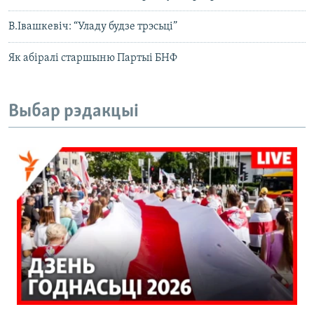
В.Івашкевіч: “Уладу будзе трэсьці”
Як абіралі старшыню Партыі БНФ
Выбар рэдакцыі