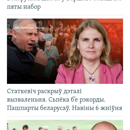
пяты набор
Статкевіч раскрыў дэталі
вызваленьня. Сьпёка б’е рэкорды.
Пашпарты беларусаў. Навіны 6 жніўня