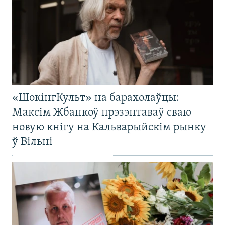
«ШокінгКульт» на барахолаўцы:
Максім Жбанкоў прэзэнтаваў сваю
новую кнігу на Кальварыйскім рынку
ў Вільні