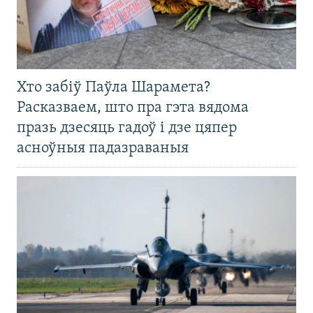
Хто забіў Паўла Шарамета?
Расказваем, што пра гэта вядома
празь дзесяць гадоў і дзе цяпер
асноўныя падазраваныя