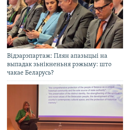
Відэарэпартаж: Плян апазыцыі на
выпадак зьнікненьня рэжыму: што
чакае Беларусь?