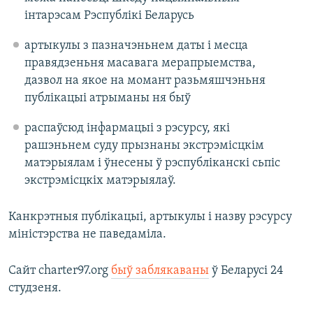
інтарэсам Рэспублікі Беларусь
артыкулы з пазначэньнем даты і месца
правядзеньня масавага мерапрыемства,
дазвол на якое на момант разьмяшчэньня
публікацыі атрыманы ня быў
распаўсюд інфармацыі з рэсурсу, які
рашэньнем суду прызнаны экстрэмісцкім
матэрыялам і ўнесены ў рэспубліканскі сьпіс
экстрэмісцкіх матэрыялаў.
Канкрэтныя публікацыі, артыкулы і назву рэсурсу
міністэрства не паведаміла.
Сайт charter97.org
быў заблякаваны
ў Беларусі 24
студзеня.