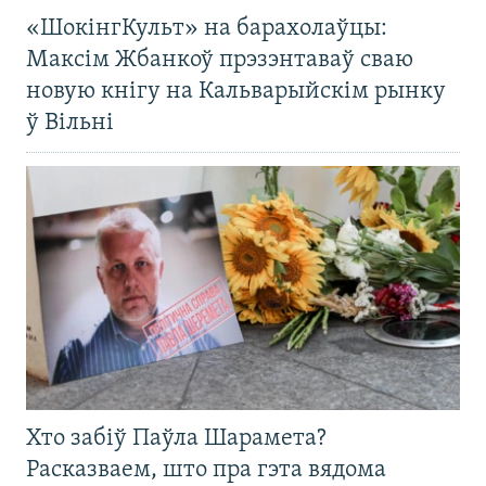
«ШокінгКульт» на барахолаўцы:
Максім Жбанкоў прэзэнтаваў сваю
новую кнігу на Кальварыйскім рынку
ў Вільні
Хто забіў Паўла Шарамета?
Расказваем, што пра гэта вядома