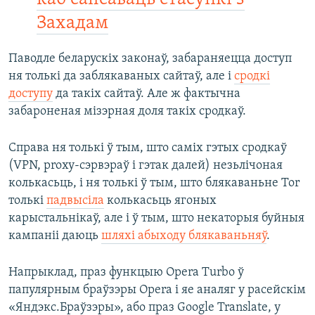
Захадам
Паводле беларускіх законаў, забараняецца доступ
ня толькі да заблякаваных сайтаў, але і
сродкі
доступу
да такіх сайтаў. Але ж фактычна
забароненая мізэрная доля такіх сродкаў.
Справа ня толькі ў тым, што саміх гэтых сродкаў
(VPN, proxy-сэрвэраў і гэтак далей) незьлічоная
колькасьць, і ня толькі ў тым, што блякаваньне Tor
толькі
падвысіла
колькасьць ягоных
карыстальнікаў, але і ў тым, што некаторыя буйныя
кампаніі даюць
шляхі абыходу блякаваньняў
.
Напрыклад, праз функцыю Opera Turbo ў
папулярным браўзэры Opera і яе аналяг у расейскім
«Яндэкс.Браўзэры», або праз Google Translate, у