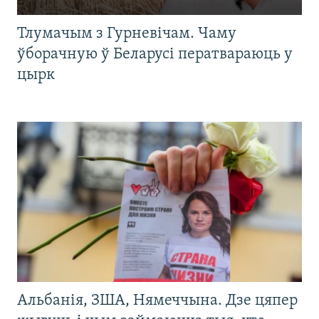
Тлумачым з Гурневічам. Чаму
ўборачную ў Беларусі ператвараюць у
цырк
Альбанія, ЗША, Нямеччына. Дзе цяпер