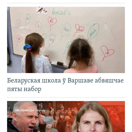
Беларуская школа ў Варшаве абвяшчае
пяты набор