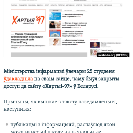
КУЛЬТУРА
МОВА
КАЛЯНДАР
НА ХВАЛЯХ СВАБОДЫ
Міністэрства інфармацыі ўвечары 25 студзеня
ўдакладніла
на сваім сайце, чаму быўл закрыты
доступ да сайту «Хартыі-97» ў Беларусі.
Прычыны, як вынікае з тэксту паведамленьня,
наступныя:
публікацыі з інфармацыяй, распаўсюд якой
можа нанесьці шкоду нацыянальным