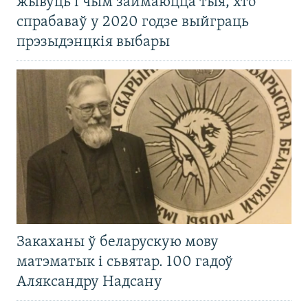
жывуць і чым займаюцца тыя, хто
спрабаваў у 2020 годзе выйграць
прэзыдэнцкія выбары
Закаханы ў беларускую мову
матэматык і сьвятар. 100 гадоў
Аляксандру Надсану