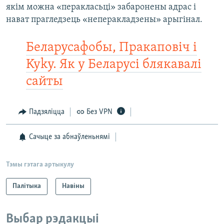
якім можна «перакласьці» забаронены адрас і
нават прагледзець «неперакладзены» арыгінал.
Беларусафобы, Пракаповіч і
Kyky. Як у Беларусі блякавалі
сайты
Падзяліцца
Без VPN
Сачыце за абнаўленьнямі
Тэмы гэтага артыкулу
Палітыка
Навіны
Выбар рэдакцыі