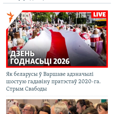
Як беларусы ў Варшаве адзначылі
шостую гадавіну пратэстаў 2020-га.
Стрым Свабоды