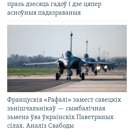
празь дзесяць гадоў і дзе цяпер
асноўныя падазраваныя
Францускія «Рафалі» замест савецкіх
зьнішчальнікаў — сымбалічная
зьмена ўва ўкраінскіх Паветраных
сілах. Аналіз Свабоды