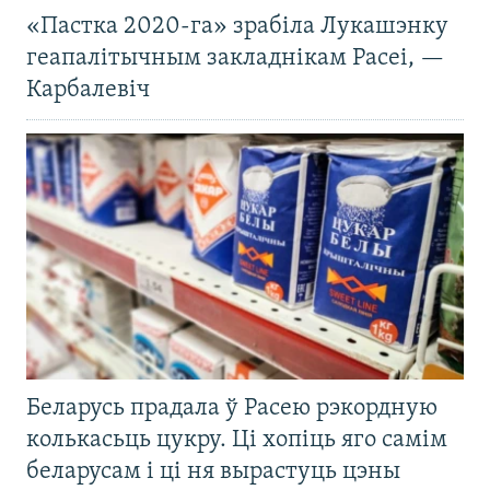
«Пастка 2020-га» зрабіла Лукашэнку
геапалітычным закладнікам Расеі, —
Карбалевіч
Беларусь прадала ў Расею рэкордную
колькасьць цукру. Ці хопіць яго самім
беларусам і ці ня вырастуць цэны