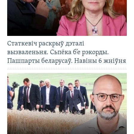
Статкевіч раскрыў дэталі
вызваленьня. Сьпёка б’е рэкорды.
Пашпарты беларусаў. Навіны 6 жніўня