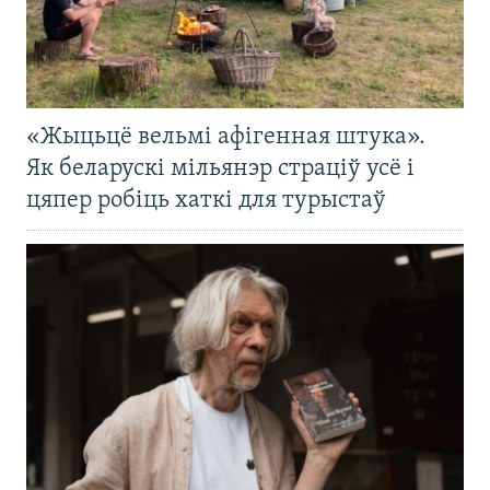
«Жыцьцё вельмі афігенная штука».
Як беларускі мільянэр страціў усё і
цяпер робіць хаткі для турыстаў