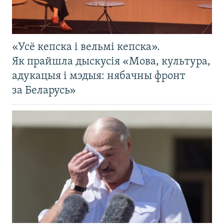
«Усё кепска і вельмі кепска».
Як прайшла дыскусія «Мова, культура,
адукацыя і мэдыя: нябачны фронт
за Беларусь»