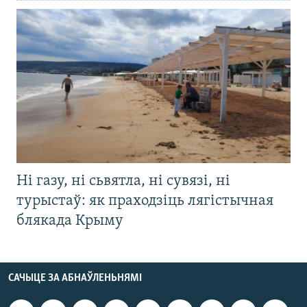
Ні газу, ні сьвятла, ні сувязі, ні
турыстаў: як праходзіць лягістычная
блякада Крыму
САЧЫЦЕ ЗА АБНАЎЛЕНЬНЯМІ