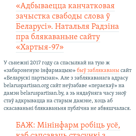
«Адбываецца канчатковая
зачыстка свабоды слова ў
Беларусі». Натальля Радзіна
пра блякаваньне сайту
«Хартыя-97»
У сьнежні 2017 году са спасылкай на тую ж
«забароненую інфармацыю»
быў заблякаваны
сайт
«Беларускі партызан». Але з заблякаванага адрасу
belaruspartisan.org сайт неўзабаве «пераехаў» на
дамэн belaruspartisan.by, а зь нядаўняга часу зноў
стаў адкрывацца на старым дамэне, хоць аб
скасаваньні блякаваньня публічна не абвяшчалася.
БАЖ: Мінінфарм робіць усё,
каб сапсаваць стасункі з