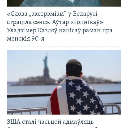
«Слова „экстрэмізм“ у Беларусі
страціла сэнс». Аўтар «Гопнікаў»
Уладзімер Казлоў напісаў раман пра
менскія 90-я
ЗША сталі часьцей адмаўляць