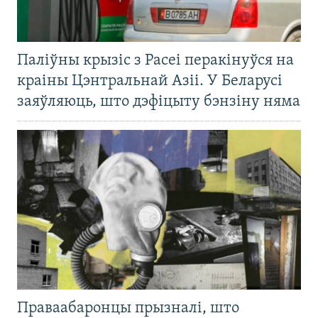
Паліўны крызіс з Расеі перакінуўся на
краіны Цэнтральнай Азіі. У Беларусі
заяўляюць, што дэфіцыту бэнзіну няма
Праваабаронцы прызналі, што