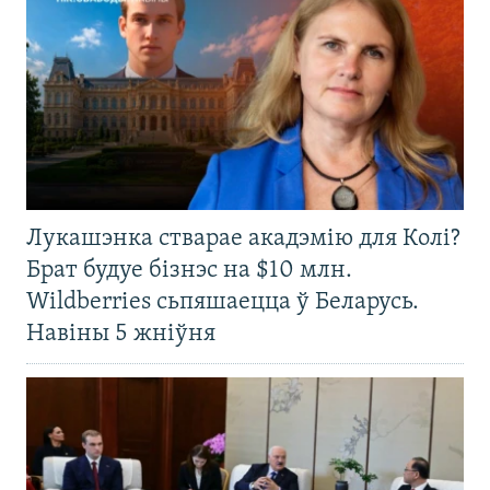
Лукашэнка стварае акадэмію для Колі?
Брат будуе бізнэс на $10 млн.
Wildberries сьпяшаецца ў Беларусь.
Навіны 5 жніўня