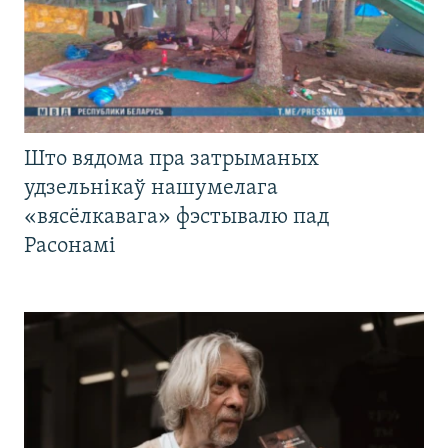
Што вядома пра затрыманых
удзельнікаў нашумелага
«вясёлкавага» фэстывалю пад
Расонамі