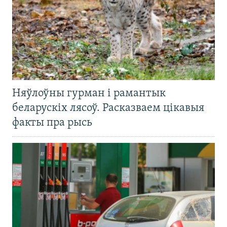
Няўлоўны гурман і рамантык
беларускіх лясоў. Расказваем цікавыя
факты пра рысь