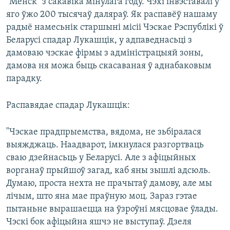
"Менск" з сакавіка мінулага году. Чэхі інвэставалі ў
яго ўжо 200 тысячаў даляраў. Як распавёў нашаму
радыё намесьнік старшыні місіі Чэскае Рэспублікі ў
Беларусі спадар Лукашцік, у адпаведнасьці з
дамоваю чэскае фірмы з адміністрацыяй зоны,
дамова ня можа быць скасаваная ў аднабаковым
парадку.
Распавядае спадар Лукашцік:
"Чэскае прадпрыемства, вядома, не зьбіралася
выяжджаць. Наадварот, імкнулася разгортваць
сваю дзейнасьць у Беларусі. Але з афіцыйных
ворганаў прыйшоў загад, каб яны зышлі адсюль.
Думаю, проста нехта не прачытаў дамову, але мы
лічым, што яна мае праўную моц. Зараз гэтае
пытаньне вырашаецца на ўзроўні мясцовае ўлады.
Чэскі бок афіцыйна яшчэ не выступаў. Дзеля