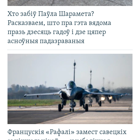
Хто забіў Паўла Шарамета?
Расказваем, што пра гэта вядома
празь дзесяць гадоў і дзе цяпер
асноўныя падазраваныя
Францускія «Рафалі» замест савецкіх