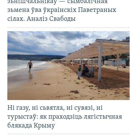
зьнішчальнікаў — сымбалічная
зьмена ўва ўкраінскіх Паветраных
сілах. Аналіз Свабоды
Ні газу, ні сьвятла, ні сувязі, ні
турыстаў: як праходзіць лягістычная
блякада Крыму