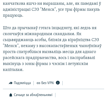
канчаткова яшчэ ня вырашаны, але, як паведамі ў
адміністрацыі СЭЗ "Менск", усе тры фірмы пакуль
працуюць.
Што да прычынаў гэтага інцыдэнту, які ледзь ня
скончыўся міжнародным скандалам. Як
сьцьвярджаюць асобы, блізкія да кіраўніцтва СЭЗ
"Менск", некаму з высокапастаўленых чыноўнікаў
проста спатрэбілася вызваліць месца для аднаго
расейскага прадпрыемства, вось і паспрабавалі
выкінуць з зоны фірмы з чэскім і летувіскім
капіталам.
Падзяліцца
Без VPN
Сачыце за абнаўленьнямі