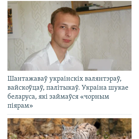
Шантажаваў украінскіх валянтэраў,
вайскоўцаў, палітыкаў. Украіна шукае
беларуса, які займаўся «чорным
піярам»