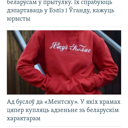
беларусам у прытулку. Іх спрабуюць
дэпартаваць у Бэліз і Ўганду, кажуць
юрысты
Ад буслоў да «Ментску». У якіх крамах
цяпер купляць адзеньне зь беларускім
характарам