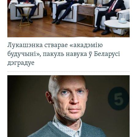
Лукашэнка стварае «акадэмію
будучыні», пакуль навука ў Беларусі
дэградуе