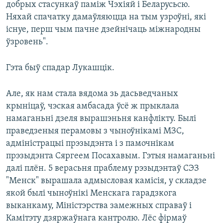
добрых стасункаў паміж Чэхіяй і Беларусьсю.
Няхай спачатку дамаўляюцца на тым узроўні, які
існуе, перш чым пачне дзейнічаць міжнародны
ўзровень".
Гэта быў спадар Лукашцік.
Але, як нам стала вядома зь дасьведчаных
крыніцаў, чэская амбасада ўсё ж прыклала
намаганьні дзеля вырашэньня канфлікту. Былі
праведзеныя перамовы з чыноўнікамі МЗС,
адміністрацыі прэзыдэнта і з памочнікам
прэзыдэнта Сяргеем Посахавым. Гэтыя намаганьні
далі плён. 5 верасьня праблему рэзыдэнтаў СЭЗ
"Менск" вырашала адмысловая камісія, у складзе
якой былі чыноўнікі Менскага гарадзкога
выканкаму, Міністэрства замежных справаў і
Камітэту дзяржаўнага кантролю. Лёс фірмаў