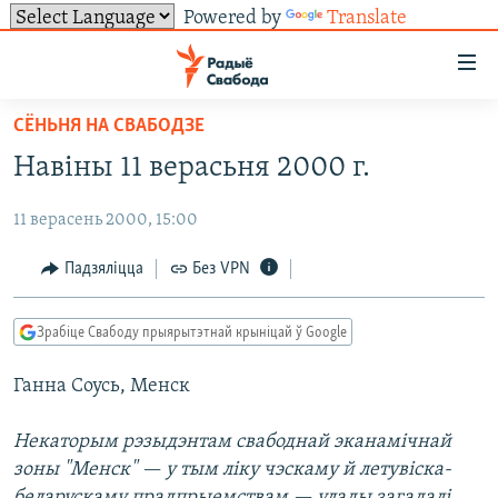
Powered by
Translate
Лінкі
ўнівэрсальнага
доступу
СЁНЬНЯ НА СВАБОДЗЕ
НАВІНЫ
Перайсьці
Навіны 11 верасьня 2000 г.
да
ТОЛЬКІ НА СВАБОДЗЕ
УСЕ НАВІНЫ
галоўнага
11 верасень 2000, 15:00
СУВЯЗЬ
ВІДЭА І ФОТА
ТЭСТЫ
зьместу
Перайсьці
ПАДПІСАЦЦА
ЛЮДЗІ
БЛОГІ
АБЫСЬЦІ БЛЯКАВАНЬНЕ
Падзяліцца
Без VPN
да
ПАЛІТЫКА
ГІСТОРЫЯ НА СВАБОДЗЕ
ПАДЗЯЛІЦЦА ІНФАРМАЦЫЯЙ
RSS
галоўнай
САЧЫЦЕ ЗА АБНАЎЛЕНЬНЯМІ
Зрабіце Свабоду прыярытэтнай крыніцай ў Google
навігацыі
ЭКАНОМІКА
ПАДКАСТЫ
ПАДКАСТЫ
Перайсьці
Ганна Соусь, Менск
ВАЙНА
КНІГІ
FACEBOOK
да
БЕЛАРУСЫ НА ВАЙНЕ
АЎДЫЁКНІГІ
TWITTER
пошуку
Некаторым рэзыдэнтам свабоднай эканамічнай
зоны "Менск" — у тым ліку чэскаму й летувіска-
ПАЛІТВЯЗЬНІ
PREMIUM
Усе сайты РС/РСЭ
беларускаму прадпрыемствам — улады загадалі