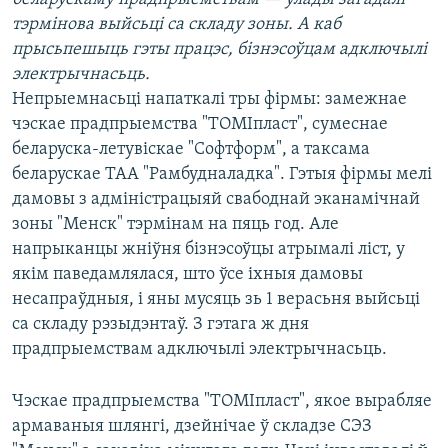
КУЛЬТУРА
МОВА
тэрмінова выйсьці са складу зоны. А каб
КАЛЯНДАР
НА ХВАЛЯХ СВАБОДЫ
прысьпешыць гэты працэс, бізнэсоўцам адключылі
электрычнасьць.
Непрыемнасьці напаткалі тры фірмы: замежнае
чэскае прадпрыемства "ТОМІпласт", сумеснае
беларуска-летувіскае "Софтформ", а таксама
беларускае ТАА "Рамбудналадка". Гэтыя фірмы мелі
дамовы з адміністрацыяй свабоднай эканамічнай
зоны "Менск" тэрмінам на пяць год. Але
напрыканцы жніўня бізнэсоўцы атрымалі ліст, у
якім паведамлялася, што ўсе іхныя дамовы
несапраўдныя, і яны мусяць зь 1 верасьня выйсьці
са складу рэзыдэнтаў. З гэтага ж дня
прадпрыемствам адключылі электрычнасьць.
Чэскае прадпрыемства "ТОМІпласт", якое вырабляе
армаваныя шлянгі, дзейнічае ў складзе СЭЗ