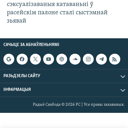
сэксуалізаваныя катаваньні ў
расейскім палоне сталі сыстэмнай
зьявай
САЧЫЦЕ ЗА АБНАЎЛЕНЬНЯМІ
РАЗЬДЗЕЛЫ САЙТУ
ІНФАРМАЦЫЯ
Радыё Свабода © 2026 РС | Усе правы захаваныя.