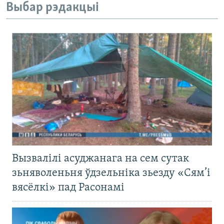
Выбар рэдакцыі
Вызвалілі асуджанага на сем сутак
зьняволеньня ўдзельніка зьезду «Сям’і
вясёлкі» пад Расонамі