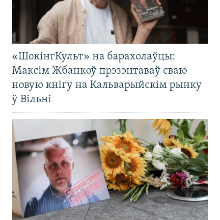
«ШокінгКульт» на барахолаўцы:
Максім Жбанкоў прэзэнтаваў сваю
новую кнігу на Кальварыйскім рынку
ў Вільні