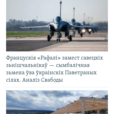
Францускія «Рафалі» замест савецкіх
зьнішчальнікаў — сымбалічная
зьмена ўва ўкраінскіх Паветраных
сілах. Аналіз Свабоды