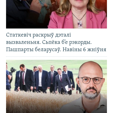
Статкевіч раскрыў дэталі
вызваленьня. Сьпёка б’е рэкорды.
Пашпарты беларусаў. Навіны 6 жніўня