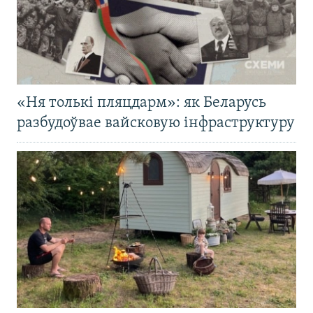
«Ня толькі пляцдарм»: як Беларусь
разбудоўвае вайсковую інфраструктуру