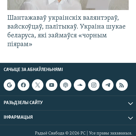
Шантажаваў украінскіх валянтэраў,
вайскоўцаў, палітыкаў. Украіна шукае
беларуса, які займаўся «чорным
піярам»
САЧЫЦЕ ЗА АБНАЎЛЕНЬНЯМІ
РАЗЬДЗЕЛЫ САЙТУ
ІНФАРМАЦЫЯ
Радыё Свабода © 2026 РС | Усе правы захаваныя.