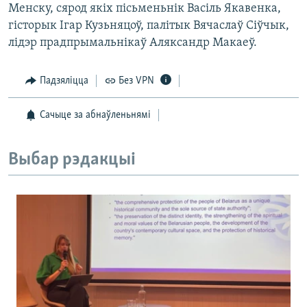
Менску, сярод якіх пісьменьнік Васіль Якавенка,
гісторык Ігар Кузьняцоў, палітык Вячаслаў Сіўчык,
лідэр прадпрымальнікаў Аляксандр Макаеў.
Падзяліцца
Без VPN
Сачыце за абнаўленьнямі
Выбар рэдакцыі