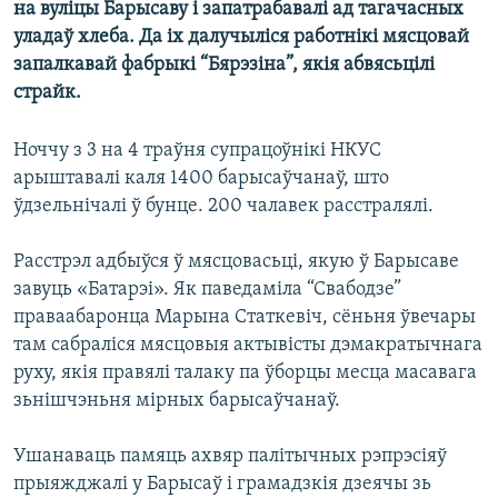
на вулiцы Барысаву і запатрабавалі ад тагачасных
КУЛЬТУРА
МОВА
уладаў хлеба. Да iх далучылiся работнiкi мясцовай
КАЛЯНДАР
НА ХВАЛЯХ СВАБОДЫ
запалкавай фабрыкi “Бярэзiна”, якія абвясьцілі
страйк.
Ноччу з 3 на 4 траўня супрацоўнікі НКУС
арыштавалі каля 1400 барысаўчанаў, што
ўдзельнічалі ў бунце. 200 чалавек расстралялі.
Расстрэл адбыўся ў мясцовасьці, якую ў Барысаве
завуць «Батарэі». Як паведаміла “Свабодзе”
праваабаронца Марына Статкевіч, сёньня ўвечары
там сабраліся мясцовыя актывісты дэмакратычнага
руху, якія правялі талаку па ўборцы месца масавага
зьнішчэньня мірных барысаўчанаў.
Ушанаваць памяць ахвяр палітычных рэпрэсіяў
прыяжджалі у Барысаў і грамадзкія дзеячы зь