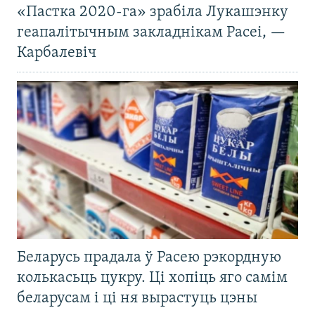
«Пастка 2020-га» зрабіла Лукашэнку
геапалітычным закладнікам Расеі, —
Карбалевіч
Беларусь прадала ў Расею рэкордную
колькасьць цукру. Ці хопіць яго самім
беларусам і ці ня вырастуць цэны