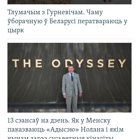
Тлумачым з Гурневічам. Чаму
ўборачную ў Беларусі ператвараюць у
цырк
13 сэансаў на дзень. Як у Менску
паказваюць «Адысэю» Нолана і якім
чынам зараз сусьветныя кінагіты