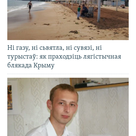
Ні газу, ні сьвятла, ні сувязі, ні
турыстаў: як праходзіць лягістычная
блякада Крыму