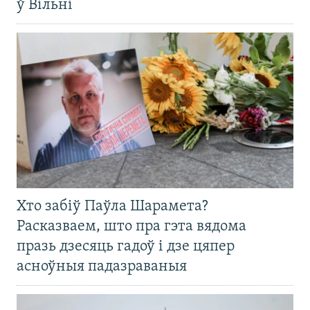
ў Вільні
Хто забіў Паўла Шарамета?
Расказваем, што пра гэта вядома
празь дзесяць гадоў і дзе цяпер
асноўныя падазраваныя