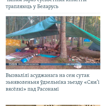
трапляюць у Беларусь
Вызвалілі асуджанага на сем сутак
зьняволеньня ўдзельніка зьезду «Сям’і
вясёлкі» пад Расонамі