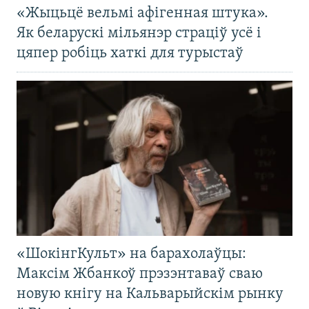
«Жыцьцё вельмі афігенная штука».
Як беларускі мільянэр страціў усё і
цяпер робіць хаткі для турыстаў
«ШокінгКульт» на барахолаўцы:
Максім Жбанкоў прэзэнтаваў сваю
новую кнігу на Кальварыйскім рынку