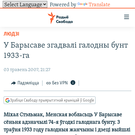
Powered by
Translate
Лінкі
ўнівэрсальнага
доступу
ЛЮДЗІ
НАВІНЫ
Перайсьці
У Барысаве згадвалі галодны бунт
да
ТОЛЬКІ НА СВАБОДЗЕ
УСЕ НАВІНЫ
1933-га
галоўнага
СУВЯЗЬ
ВІДЭА І ФОТА
ТЭСТЫ
зьместу
03 травень 2007, 21:27
Перайсьці
ПАДПІСАЦЦА
ЛЮДЗІ
БЛОГІ
АБЫСЬЦІ БЛЯКАВАНЬНЕ
да
Падзяліцца
Без VPN
ПАЛІТЫКА
ГІСТОРЫЯ НА СВАБОДЗЕ
ПАДЗЯЛІЦЦА ІНФАРМАЦЫЯЙ
RSS
галоўнай
САЧЫЦЕ ЗА АБНАЎЛЕНЬНЯМІ
навігацыі
ЭКАНОМІКА
ПАДКАСТЫ
ПАДКАСТЫ
Зрабіце Свабоду прыярытэтнай крыніцай ў Google
Перайсьці
ВАЙНА
КНІГІ
FACEBOOK
да
Міхал Стэльмак, Менская вобласьць У Барысаве
БЕЛАРУСЫ НА ВАЙНЕ
АЎДЫЁКНІГІ
TWITTER
пошуку
сёньня адзначылі 74-я ўгодкі галоднага бунту. 3
ПАЛІТВЯЗЬНІ
PREMIUM
Усе сайты РС/РСЭ
траўня 1933 году галодныя жанчыны і дзецi выйшлi