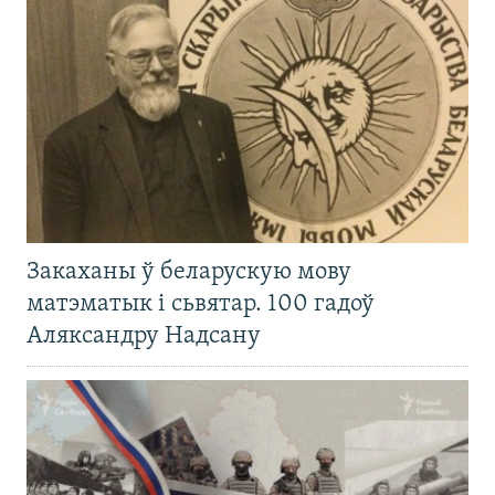
Закаханы ў беларускую мову
матэматык і сьвятар. 100 гадоў
Аляксандру Надсану