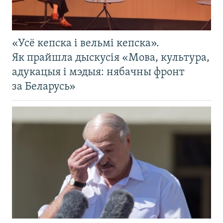
«Усё кепска і вельмі кепска».
Як прайшла дыскусія «Мова, культура,
адукацыя і мэдыя: нябачны фронт
за Беларусь»