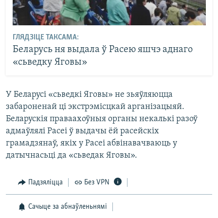
ГЛЯДЗІЦЕ ТАКСАМА:
Беларусь ня выдала ў Расею яшчэ аднаго
«сьведку Яговы»
У Беларусі «сьведкі Яговы» не зьяўляюцца
забароненай ці экстрэмісцкай арганізацыяй.
Беларускія праваахоўныя органы некалькі разоў
адмаўлялі Расеі ў выдачы ёй расейскіх
грамадзянаў, якіх у Расеі абвінавачваюць у
датычнасьці да «сьведак Яговы».
Падзяліцца
Без VPN
Сачыце за абнаўленьнямі