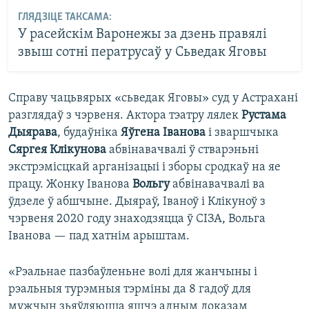
ГЛЯДЗІЦЕ ТАКСАМА:
У расейскім Варонежы за дзень правялі
звыш сотні ператрусаў у Сьведак Яговы
Справу чацьвярых «сьведак Яговы» суд у Астрахані
разглядаў з чэрвеня. Актора тэатру лялек
Рустама
Дыярава
, будаўніка
Яўгена Іванова
і зваршчыка
Сяргея Клікунова
абвінавачвалі ў стварэньні
экстрэмісцкай арганізацыі і зборы сродкаў на яе
працу. Жонку Іванова
Вольгу
абвінавачвалі ва
ўдзеле ў абшчыне. Дыяраў, Іваноў і Клікуноў з
чэрвеня 2020 году знаходзяцца ў СІЗА, Вольга
Іванова — пад хатнім арыштам.
«Рэальнае пазбаўленьне волі для жанчыны і
рэальныя турэмныя тэрміны да 8 гадоў для
мужчын зьяўляюцца яшчэ адным доказам