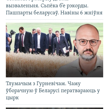
вызваленьня. Сьпёка б’е рэкорды.
Пашпарты беларусаў. Навіны 6 жніўня
Тлумачым з Гурневічам. Чаму
ўборачную ў Беларусі ператвараюць у
цырк