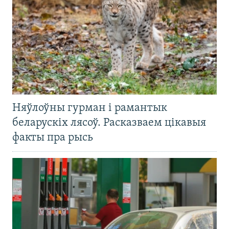
Няўлоўны гурман і рамантык
беларускіх лясоў. Расказваем цікавыя
факты пра рысь