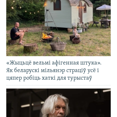
«Жыцьцё вельмі афігенная штука».
Як беларускі мільянэр страціў усё і
цяпер робіць хаткі для турыстаў