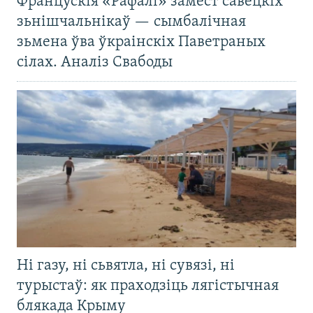
Францускія «Рафалі» замест савецкіх
зьнішчальнікаў — сымбалічная
зьмена ўва ўкраінскіх Паветраных
сілах. Аналіз Свабоды
Ні газу, ні сьвятла, ні сувязі, ні
турыстаў: як праходзіць лягістычная
блякада Крыму