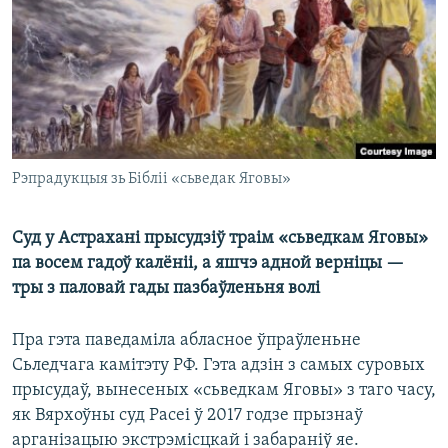
КУЛЬТУРА
МОВА
КАЛЯНДАР
НА ХВАЛЯХ СВАБОДЫ
Рэпрадукцыя зь Бібліі «сьведак Яговы»
Суд у Астрахані прысудзіў траім «сьведкам Яговы»
па восем гадоў калёніі, а яшчэ адной верніцы —
тры з паловай гады пазбаўленьня волі
Пра гэта паведаміла абласное ўпраўленьне
Сьледчага камітэту РФ. Гэта адзін з самых суровых
прысудаў, вынесеных «сьведкам Яговы» з таго часу,
як Вярхоўны суд Расеі ў 2017 годзе прызнаў
арганізацыю экстрэмісцкай і забараніў яе.