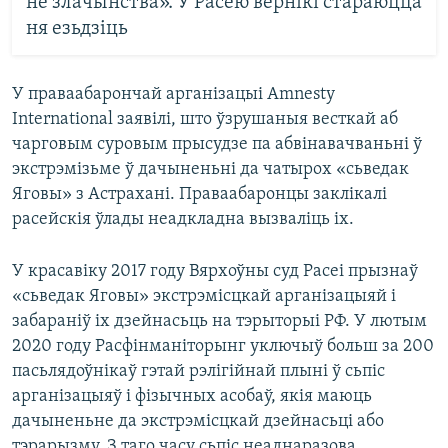
не злачынства». У Расею вернікі стараюцца
ня езьдзіць
У праваабарончай арганізацыі Amnesty
International заявілі, што ўзрушаныя весткай аб
чарговым суровым прысудзе па абвінавачваньні ў
экстрэмізьме ў дачыненьні да чатырох «сьведак
Яговы» з Астрахані. Праваабаронцы заклікалі
расейскія ўлады неадкладна вызваліць іх.
У красавіку 2017 году Вярхоўны суд Расеі прызнаў
«сьведак Яговы» экстрэмісцкай арганізацыяй і
забараніў іх дзейнасьць на тэрыторыі РФ. У лютым
2020 году Расфінманіторынг уключыў больш за 200
пасьлядоўнікаў гэтай рэлігійнай плыні ў сьпіс
арганізацыяў і фізычных асобаў, якія маюць
дачыненьне да экстрэмісцкай дзейнасьці або
тэрарызму. З таго часу сьпіс неаднаразова