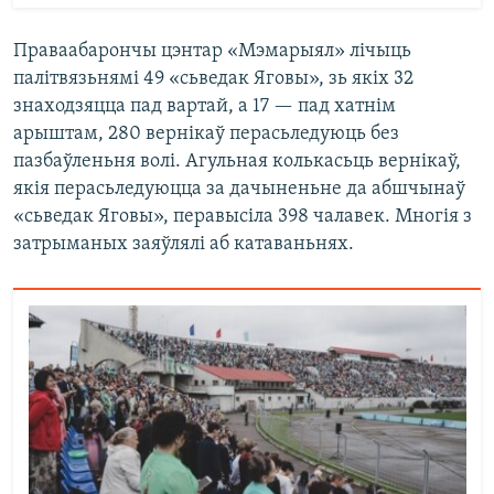
Праваабарончы цэнтар «Мэмарыял» лічыць
палітвязьнямі 49 «сьведак Яговы», зь якіх 32
знаходзяцца пад вартай, а 17 — пад хатнім
арыштам, 280 вернікаў перасьледуюць без
пазбаўленьня волі. Агульная колькасьць вернікаў,
якія перасьледуюцца за дачыненьне да абшчынаў
«сьведак Яговы», перавысіла 398 чалавек. Многія з
затрыманых заяўлялі аб катаваньнях.