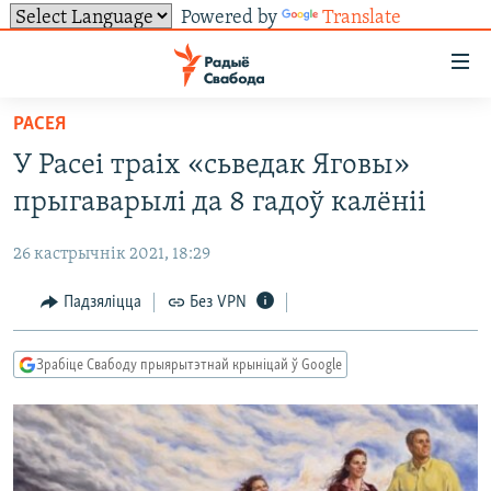
Powered by
Translate
Лінкі
ўнівэрсальнага
доступу
РАСЕЯ
НАВІНЫ
Перайсьці
У Расеі траіх «сьведак Яговы»
да
ТОЛЬКІ НА СВАБОДЗЕ
УСЕ НАВІНЫ
прыгаварылі да 8 гадоў калёніі
галоўнага
СУВЯЗЬ
ВІДЭА І ФОТА
ТЭСТЫ
зьместу
26 кастрычнік 2021, 18:29
Перайсьці
ПАДПІСАЦЦА
ЛЮДЗІ
БЛОГІ
АБЫСЬЦІ БЛЯКАВАНЬНЕ
да
Падзяліцца
Без VPN
ПАЛІТЫКА
ГІСТОРЫЯ НА СВАБОДЗЕ
ПАДЗЯЛІЦЦА ІНФАРМАЦЫЯЙ
RSS
галоўнай
САЧЫЦЕ ЗА АБНАЎЛЕНЬНЯМІ
навігацыі
ЭКАНОМІКА
ПАДКАСТЫ
ПАДКАСТЫ
Зрабіце Свабоду прыярытэтнай крыніцай ў Google
Перайсьці
ВАЙНА
КНІГІ
FACEBOOK
да
БЕЛАРУСЫ НА ВАЙНЕ
АЎДЫЁКНІГІ
TWITTER
пошуку
ПАЛІТВЯЗЬНІ
PREMIUM
Усе сайты РС/РСЭ