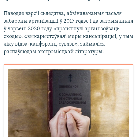
Паводле вэрсіі сьледзтва, абвінавачаныя пасьля
забароны арганізацыі ў 2017 годзе і да затрыманьня
ў чэрвені 2020 году «працягнулі арганізоўваць
сходы», «выкарыстоўвалі меры кансьпірацыі, у тым
ліку відэа-канфэрэнц-сувязь», займаліся
распаўсюдам экстрэмісцкай літаратуры.