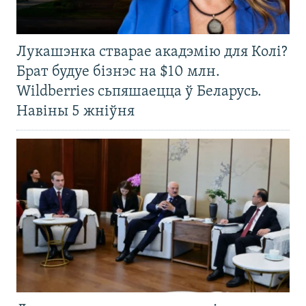
Лукашэнка стварае акадэмію для Колі?
Брат будуе бізнэс на $10 млн.
Wildberries сьпяшаецца ў Беларусь.
Навіны 5 жніўня