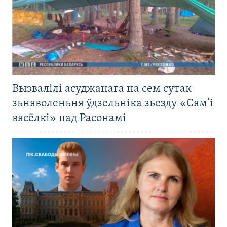
Вызвалілі асуджанага на сем сутак
зьняволеньня ўдзельніка зьезду «Сям’і
вясёлкі» пад Расонамі