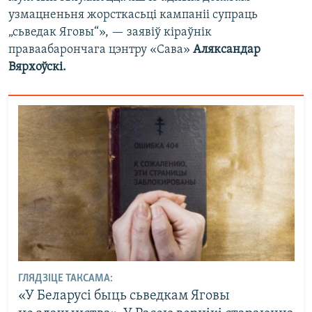
узмацненьня жорсткасьці кампаніі супраць
„сьведак Яговы“», — заявіў кіраўнік
праваабарончага цэнтру «Сава»
Аляксандар
Вярхоўскі.
ГЛЯДЗІЦЕ ТАКСАМА:
«У Беларусі быць сьведкам Яговы