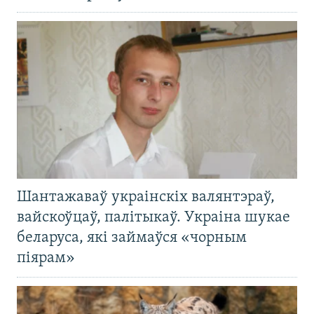
Шантажаваў украінскіх валянтэраў,
вайскоўцаў, палітыкаў. Украіна шукае
беларуса, які займаўся «чорным
піярам»