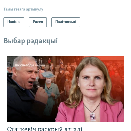
Тэмы гэтага артыкулу
Навіны
Расея
Палітвязьні
Выбар рэдакцыі
Статкевіч раскрыў дэталі