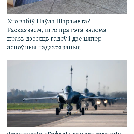
Хто забіў Паўла Шарамета?
Расказваем, што пра гэта вядома
празь дзесяць гадоў і дзе цяпер
асноўныя падазраваныя