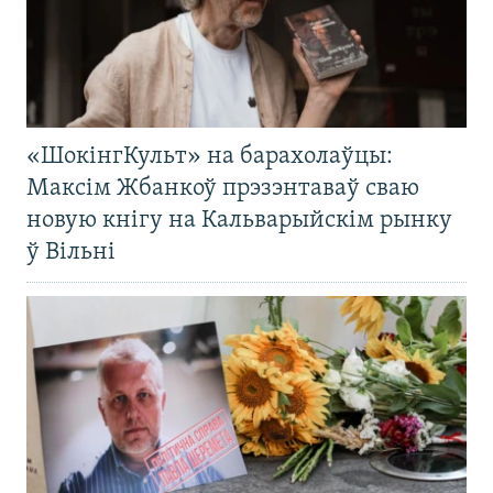
«ШокінгКульт» на барахолаўцы:
Максім Жбанкоў прэзэнтаваў сваю
новую кнігу на Кальварыйскім рынку
ў Вільні