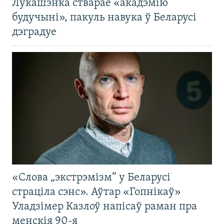
Лукашэнка стварае «акадэмію
будучыні», пакуль навука ў Беларусі
дэградуе
«Слова „экстрэмізм“ у Беларусі
страціла сэнс». Аўтар «Гопнікаў»
Уладзімер Казлоў напісаў раман пра
менскія 90-я