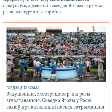
папаўняўся, а дзясяткі «сьведак Яговы» атрымалі
рэальныя турэмныя тэрміны.
ГЛЯДЗІЦЕ ТАКСАМА:
Задушэньне, электрашокер, пагрозы
згвалтаваньня. Сьведка Яговы ў Расеі
заявіў пра катаваньні пасьля затрыманьня