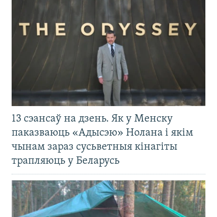
13 сэансаў на дзень. Як у Менску
паказваюць «Адысэю» Нолана і якім
чынам зараз сусьветныя кінагіты
трапляюць у Беларусь