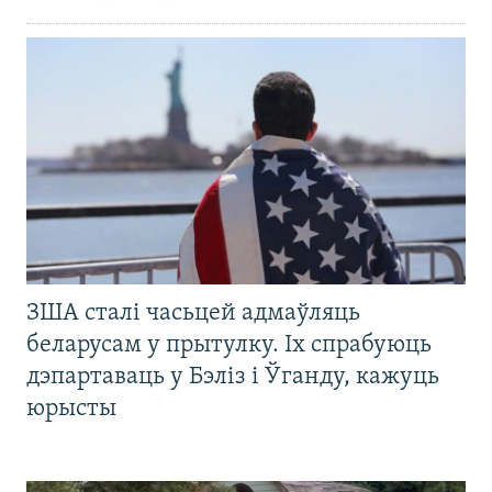
ЗША сталі часьцей адмаўляць
беларусам у прытулку. Іх спрабуюць
дэпартаваць у Бэліз і Ўганду, кажуць
юрысты