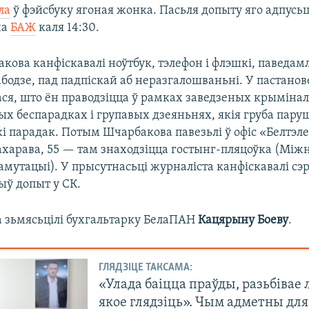
ла
ў фэйсбуку ягоная жонка. Пасьля допыту яго адпусьці
на
БАЖ
каля 14:30.
кова канфіскавалі ноўтбук, тэлефон і флэшкі, паведа
абодзе, пад падпіскай аб неразгалошваньні. У пастанов
ся, што ён праводзіцца ў рамках заведзеных крыміна
ых беспарадках і групавых дзеяньнях, якія груба пар
і парадак. Потым Шчарбакова павезьлі ў офіс «Белтэл
ахарава, 55 — там знаходзіцца гостынг-пляцоўка (Мі
амутацыі). У прысутнасьці журналіста канфіскавалі сэ
ыў допыт у СК.
а зьмясьцілі бухгальтарку БелаПАН
Кацярыну Боеву
.
ГЛЯДЗІЦЕ ТАКСАМА:
«Улада баіцца праўды, разьбівае 
якое глядзіць». Чым адметны для