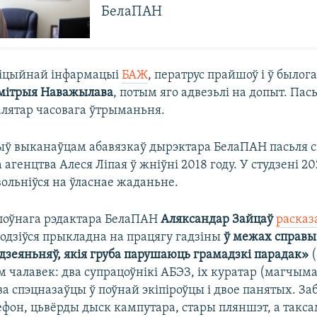
БелаПАН
фіцыйнай інфармацыі
БАЖ
, ператрус прайшоў і ў былог
мітрыя Наважылава
, потым яго адвезьлі на допыт. Пас
алятар часовага ўтрыманьня.
ў выканаўцам абавязкаў дырэктара БелаПАН пасьля с
 агенцтва Алеся Ліпая ў жніўні 2018 году. У студзені 20
ольніўся на ўласнае жаданьне.
лоўнага рэдактара БелаПАН
Аляксандар Зайцаў
расказ
водзіўся прыкладна на працягу гадзіны
ў межах справы
 дзеяньняў, якія груба парушаюць грамадзкі парадак»
(
м чалавек: два супрацоўнікі АБЭЗ, іх куратар (магчыма
ва спэцназаўцы ў поўнай экіпіроўцы і двое панятых. За
ефон, цьвёрды дыск кампутара, стары пляншэт, а такс