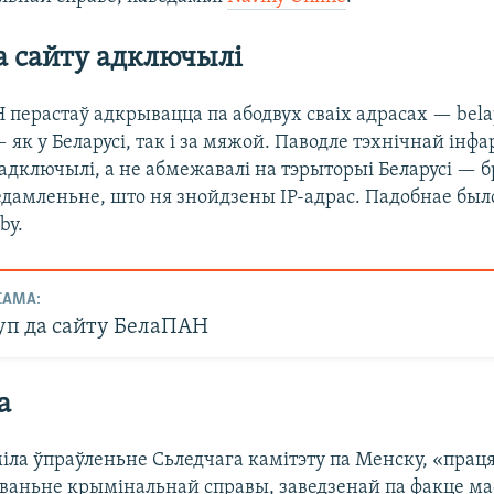
а сайту адключылі
перастаў адкрывацца па абодвух сваіх адрасах — belap
 як у Беларусі, так і за мяжой. Паводле тэхнічнай інф
 адключылі, а не абмежавалі на тэрыторыі Беларусі — 
дамленьне, што ня знойдзены IP-адрас. Падобнае было 
by.
САМА:
уп да сайту БелаПАН
а
іла ўпраўленьне Сьледчага камітэту па Менску, «прац
ваньне крымінальнай справы, заведзенай па факце м