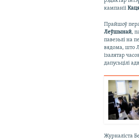
рэдактар інт
кампаніі
Кац
Прайшоў пера
Леўшынай
, 
павезьлі на 
вядома, што Л
ізалятар час
дапусьцілі ад
Журналіста 