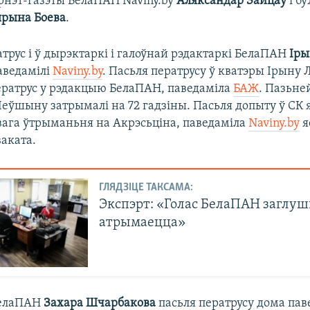
эрнэт-газэты БелаПАН Naviny.by
Аляксандар Зайцаў
і б
ярына Боева
.
трус і ў дырэктаркі і галоўнай рэдактаркі БелаПАН
Ір
паведамілі
Naviny.by
. Пасьля ператрусу ў кватэры Ірыну
ператрус у рэдакцыю БелаПАН, паведаміла
БАЖ
. Пазьне
еўшыну затрымалі на 72 гадзіны. Пасьля допыту ў СК я
овага ўтрыманьня на Акрэсьціна, паведаміла
Naviny.by
я
ваката.
ГЛЯДЗІЦЕ ТАКСАМА:
Экспэрт: «Голас БелаПАН заглу
атрымаецца»
БелаПАН
Захара Шчарбакова
пасьля ператрусу дома пав