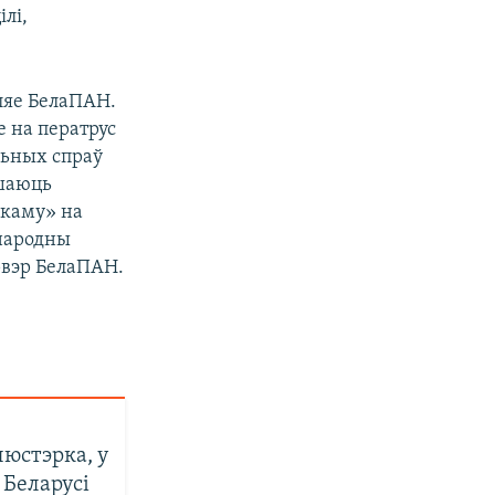
лі,
мляе БелаПАН.
е на ператрус
льных спраў
ушаюць
екаму» на
жнародны
рвэр БелаПАН.
люстэрка, у
 Беларусі