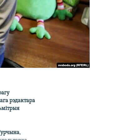
рагу
ага рэдактара
ьмітрыя
Турчына
,