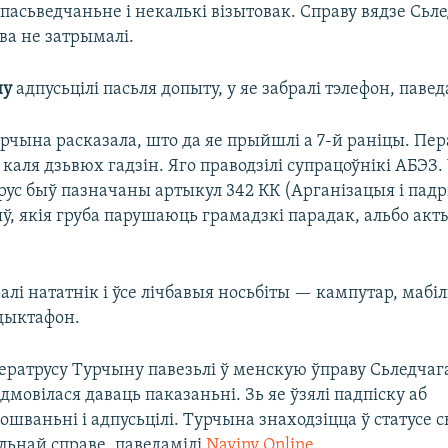
асьведчаньне і некалькі візытовак. Справу вядзе Сьле
ва не затрымалі.
ну
адпусьцілі пасьля допыту, у яе забралі тэлефон, паве
рчына расказала, што да яе прыйшлі а 7-й раніцы. Пер
 каля дзьвюх гадзін. Яго праводзілі супрацоўнікі АБЭЗ.
рус быў пазначаны артыкул 342 КК (Арганізацыя і пад
ў, якія груба парушаюць грамадзкі парадак, альбо акт
ралі нататнік і ўсе лічбавыя носьбіты — кампутар, мабі
дыктафон.
ератрусу Турчыну павезьлі ў менскую ўправу Сьледчага
адмовілася даваць паказаньні. Зь яе ўзялі падпіску аб
ошваньні і адпусьцілі. Турчына знаходзіцца ў статусе с
ьнай справе, паведамілі
Naviny Online
.