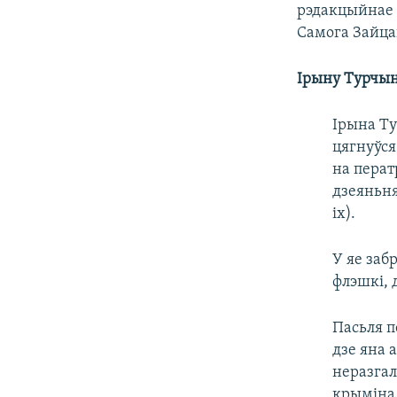
рэдакцыйнае п
Самога Зайца
Ірыну Турчы
Ірына Ту
цягнуўся
на перат
дзеяньня
іх).
У яе заб
флэшкі, 
Пасьля п
дзе яна 
неразгал
крымінал