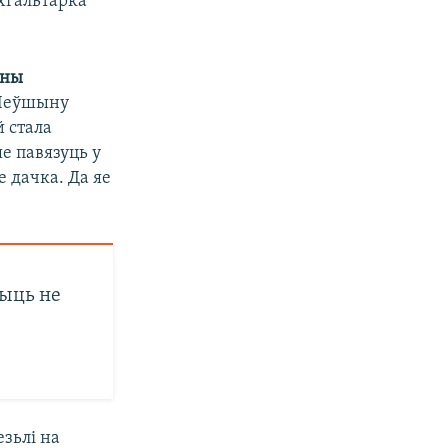
ухгальтарка
ыны
 Леўшыну
й стала
е павязуць у
е дачка. Да яе
шыць не
езьлі на