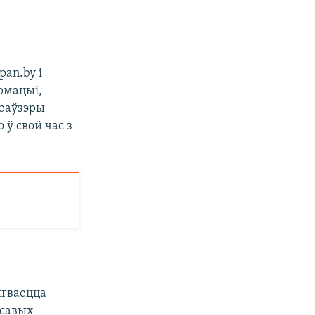
an.by і
армацыі,
браўзэры
ў свой час з
ягваецца
асавых