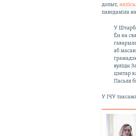
допыт,
напіса
паведаміла я
У Шчарба
Ён на св
гаварыла
аб масав
грамадзк
вуліцы З
цэнтар к
Пасьля б
У ІЧУ таксам