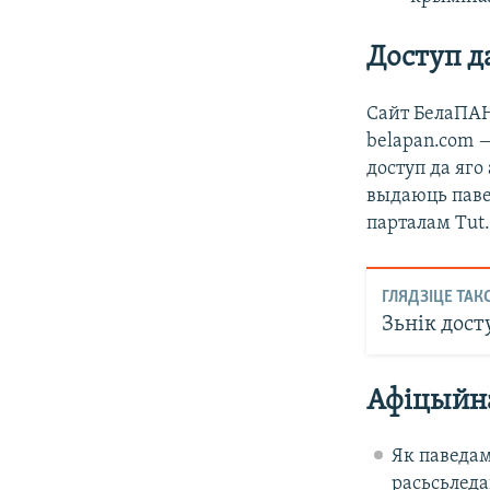
Доступ д
Сайт БелаПАН 
belapan.com —
доступ да яго
выдаюць паве
парталам Tut.
ГЛЯДЗІЦЕ ТАК
Зьнік дост
Афіцыйн
Як паведам
расьсьледа