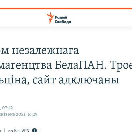
ом незалежнага
магенцтва БелаПАН. Тро
ьціна, сайт адключаны
, 07:42
жнівень 2021, 16:29
а
Без VPN