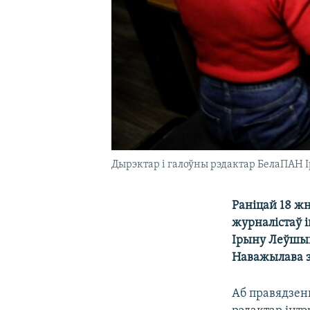
Дырэктар і галоўны рэдактар БелаПАН Ір
Раніцай 18 жн
журналістаў 
Ірыну Леўшын
Наважылава з
Аб правядзен