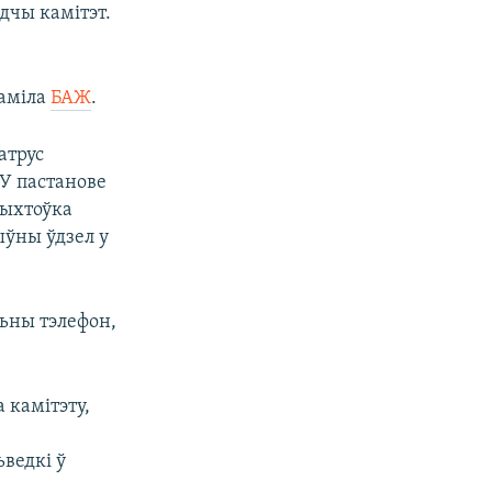
дчы камітэт.
даміла
БАЖ
.
атрус
 У пастанове
рыхтоўка
ыўны ўдзел у
льны тэлефон,
 камітэту,
ьведкі ў