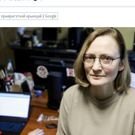
 прыярытэтнай крыніцай ў Google