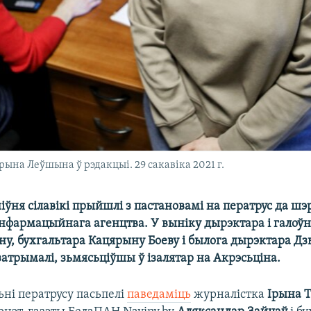
ына Леўшына ў рэдакцыі. 29 сакавіка 2021 г.
іўня сілавікі прыйшлі з пастановамі на ператрус да шэ
інфармацыйнага агенцтва. У выніку дырэктара і галоўн
у, бухгальтара Кацярыну Боеву і былога дырэктара Дз
атрымалі, зьмясьціўшы ў ізалятар на Акрэсьціна.
ьні ператрусу пасьпелі
паведаміць
журналістка
Ірына 