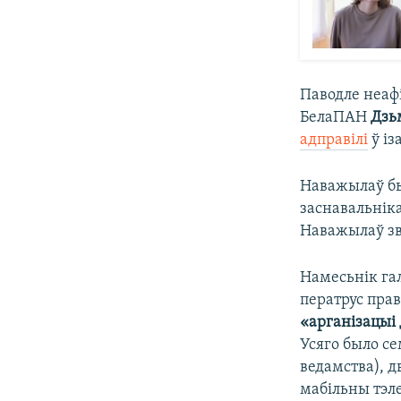
Паводле неа
БелаПАН
Дзь
адправілі
ў із
Наважылаў бы
заснавальніка
Наважылаў зв
Намесьнік га
ператрус пра
«арганізацыі
Усяго было се
ведамства), д
мабільны тэл