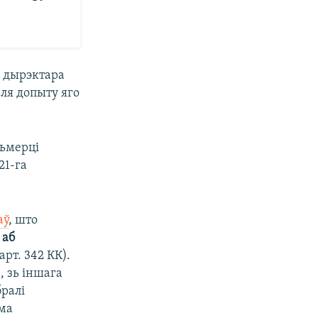
а дырэктара
ьля допыту яго
ьмерці
21-га
аў
, што
 аб
арт. 342 КК).
, зь іншага
бралі
ама