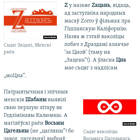
Z
у назьве
Za
цань
, відаць,
ад заступніка народных
масаў Zorro ў фільмах пра
Гішпанскую Каліфорнію.
Назва ж гэтай ваколіцы
побач з Драздамі азначае
Сьцяг Зацані, Менскі
‘за Цной’ (таму ня
раён
„Зацень“!). А ўласна
Цна
мае сьцяг з надпісам
„моЦна“.
Патрыятычныя і эпічныя
менскія
Шабаны
выявілі
сваю першую літару як
Гедзімінавы Калюмны. А
магілёўскі раён
Восьмы
Цагельны
(не „цагляны“! бо
Сьцяг ваколіцы
завод, цагельня) выбраў
Восьмага Цагельнага,