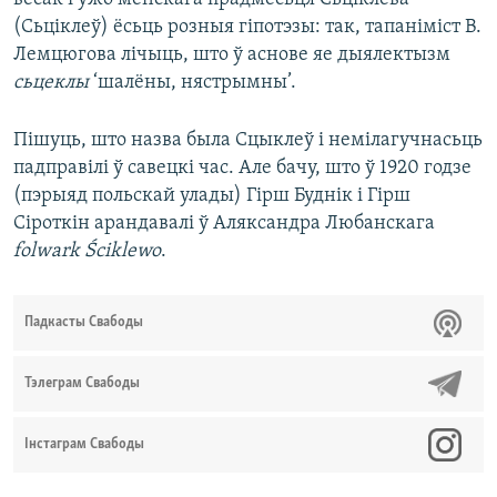
(Сьціклеў) ёсьць розныя гіпотэзы: так, тапаніміст В.
Лемцюгова лічыць, што ў аснове яе дыялектызм
сьцеклы
‘шалёны, нястрымны’.
Пішуць, што назва была Сцыклеў і немілагучнасьць
падправілі ў савецкі час. Але бачу, што ў 1920 годзе
(пэрыяд польскай улады) Гірш Буднік і Гірш
Сіроткін арандавалі
ў Аляксандра Любанскага
folwark Ściklewo
.
Падкасты Свабоды
Тэлеграм Свабоды
Інстаграм Свабоды