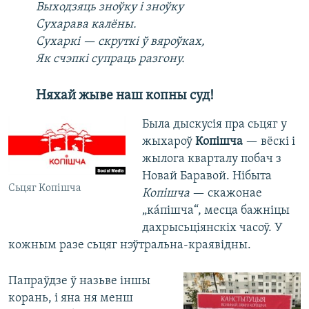
Выходзяць зноўку і зноўку
Сухарава калёны
.
Сухаркі — скруткі ў вяроўках
,
Як счэпкі супраць ра
з
гону.
Няхай жыве наш копны суд!
Была дыскусія пра сьцяг у
жыхароў
Копішча
— вёскі і
жылога кварталу побач з
Новай Баравой. Нібыта
Сьцяг Копішча
Копішча
— скажонае
„кáпішча“, месца бажніцы
дахрысьціянскіх часоў. У
кожным разе сьцяг нэўтральна-краявідны.
Папраўдзе ў назьве іншы
корань, і яна ня менш