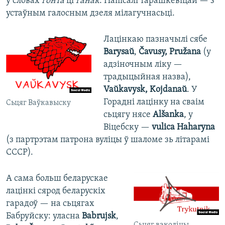
ў словах
ґонта
ці
ґанак
. Напісалі тарашкевіцай — з
устаўным галосным дзеля мілагучнасьці.
Лацінкаю пазначылі сябе
Barysaŭ
,
Čavusy,
Pružana
(у
адзіночным ліку —
традыцыйная назва),
Vaŭkavys
k,
Kojdanaŭ
. У
Горадні лацінку на сваім
Сьцяг Ваўкавыску
сьцягу нясе
Alšanka
, у
Віцебску —
vulica Haharyna
(з партрэтам патрона вуліцы ў шаломе зь літарамі
СССР).
А сама больш беларускае
лацінкі сярод беларускіх
гарадоў — на сьцягах
Бабруйску: уласна
Babrujsk
,
Сьцяг ваколіцы