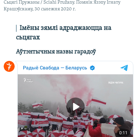
Сьцягі Пружаны / Ściahi Pružany. Помнік Язэпу Ігнату
Крашэўскаму, 30 сьнежня 2020 г.
Імёны зямлі адраджаюцца на
сьцягах
Аўтэнтычныя н
азвы гарадоў
​