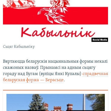
Сьцяг Кабыльніку
Вяртаюцца беларускія нацыянальныя формы некалі
скажоных назваў. Прынамсі на адным сьцягу
гораду над Бугам (вуліцы Янкі Купалы)
спрадвечная
беларуская форма — Берасьце
.