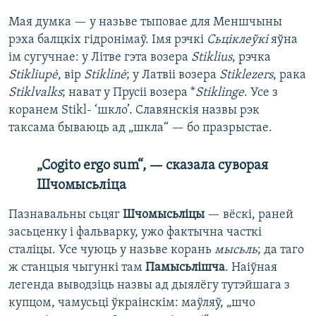
Мая думка — у назьве тыповае для Меншчыны
рэха балцкіх гідронімаў. Імя рэчкі
Сьціклеўкі
яўна
ім сугучнае: у Літве гэта возера
Stiklius
, рэчка
Stikliupė
, вір
Stiklinė
; у Латвіі возера
Stiklezers
, рака
Stiklvalks
; нават у Прусіі возера *
Stiklinge
. Усе з
коранем Stikl- ‘шкло’. Славянскія назвы рэк
таксама бываюць ад „шкла“ — бо празрыстае.
„
Cogito ergo sum
“, — сказала суворая
Шчомысьліца
Пазнавальны сьцяг
Шчомысьліцы
— вёскі, раней
засьценку і фальварку, ужо фактычна часткі
сталіцы. Усе чуюць у назьве корань
мысьль
; да таго
ж станцыя чыгункі там
Памысьлішча
. Наіўная
легенда выводзіць назвы ад дыялёгу тутэйшага з
купцом, чамусьці ўкраінскім: маўляў, „шчо