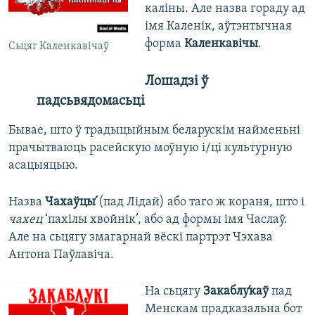
каліны. Але назва гораду ад
імя Каленік, аўтэнтычная
форма
Каленкавічы
.
Сьцяг Каленкавічаў
Лошадзі ў
падсьвядомасьці
Бывае, што ў традыцыйным беларускім найменьні
прачытваюць расейскую моўную і/ці культурную
асацыяцыю.
Назва
Чахаўцы́
(пад Лідай) або таго ж кораня, што і
чахец
‘пахілы хвойнік’, або ад формы імя Часлаў.
Але на сьцягу змагарнай вёскі партрэт Чэхава
Антона Паўлавіча.
На сьцягу
Закаблу́к
аў
пад
Менскам прадказальна бот