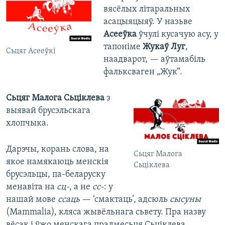
вясёлых літаральных
асацыяцыяў. У назьве
Асееўка
ўчулі кусачую асу, у
тапоніме
Жукаў Луг
,
Сьцяг Асееўкі
наадварот, — аўтамабіль
фальксваген „Жук“.
Сьцяг Малога Сьціклева
з
выявай брусэльскага
хлопчыка.
Дарэчы, корань слова, на
Сьцяг Малога
якое намякаюць менскія
Сьціклева
брусэльцы, па-беларуску
менавіта на
сц-
, а не
сс-
: у
нашай мове
ссаць
— ‘смактаць’, адсюль
сысуны
(Mammalia), кляса жывёльнага сьвету. Пра назву
вёсак і ўжо менскага прадмесьця Сьціклева