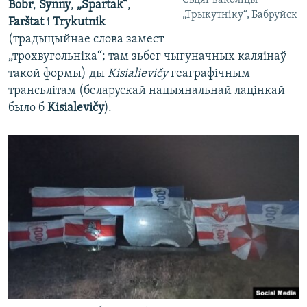
Bobr
,
Šynny
,
„
Spartak
“
,
„Трыкутніку“, Бабруйск
Farštat
i
Trykutnik
(традыцыйнае слова замест
„трохвугольніка“; там зьбег чыгуначных каляінаў
такой формы) ды
Kisialievičy
геаграфічным
трансьлітам (беларускай нацыянальнай лацінкай
было б
Kisialevičy
).