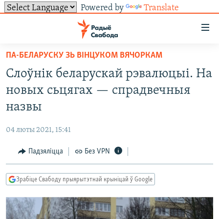
Powered by
Translate
Лінкі
ўнівэрсальнага
доступу
ПА-БЕЛАРУСКУ ЗЬ ВІНЦУКОМ ВЯЧОРКАМ
НАВІНЫ
Перайсьці
Слоўнік беларускай рэвалюцыі. На
да
ТОЛЬКІ НА СВАБОДЗЕ
УСЕ НАВІНЫ
новых сьцягах — спрадвечныя
галоўнага
СУВЯЗЬ
ВІДЭА І ФОТА
ТЭСТЫ
зьместу
назвы
Перайсьці
ПАДПІСАЦЦА
ЛЮДЗІ
БЛОГІ
АБЫСЬЦІ БЛЯКАВАНЬНЕ
да
04 люты 2021, 15:41
ПАЛІТЫКА
ГІСТОРЫЯ НА СВАБОДЗЕ
ПАДЗЯЛІЦЦА ІНФАРМАЦЫЯЙ
RSS
галоўнай
САЧЫЦЕ ЗА АБНАЎЛЕНЬНЯМІ
Падзяліцца
Без VPN
навігацыі
ЭКАНОМІКА
ПАДКАСТЫ
ПАДКАСТЫ
Перайсьці
ВАЙНА
КНІГІ
FACEBOOK
да
Зрабіце Свабоду прыярытэтнай крыніцай ў Google
БЕЛАРУСЫ НА ВАЙНЕ
АЎДЫЁКНІГІ
TWITTER
пошуку
ПАЛІТВЯЗЬНІ
PREMIUM
Усе сайты РС/РСЭ