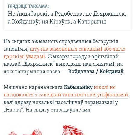
ГЛЯДЗІЦЕ ТАКСАМА:
Не Акцябарскі, а Рудобелка; не Дзяржынск,
а Койданаў; ня Кіраўск, а Качэрычы
На сьцягах ажываюць спрадвечныя беларускія
тапонімы,
штучна замененыя савецкімі або яшчэ
царскімі ўладамі
. Жыхары гораду з афіцыйнай
назвай „Дзяржынск“ выходзяць пад сьцягамі, на
якіх гістарычная назва —
Койданава / Койданаў
.
Мяшчане нарачанскага
Кабыльніку
ніколі не
пагаджаліся з савецкай тапанімічнай уніфікацыяй
,
калі адразу некалькі паселішчаў пераназвалі ў
„Нарач“. На сьцягу старадаўняе імя.