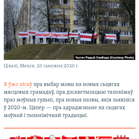
КУЛЬТУРА
МОВА
КАЛЯНДАР
НА ХВАЛЯХ СВАБОДЫ
Цівалі, Менск. 20 сьнежня 2020 г.
Я ўжо пісаў
пра выбар мовы на новых сьцягах
мясцовых грамадаў, пра дэсаветызацыю тапонімаў
праз моўныя гульні, пра новыя назвы, якія зьявіліся
ў 2020-м. Цяпер — пра адраджэньне на сьцягах
моўнай і тапанімічнай традыцыі.