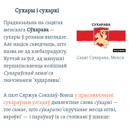
Сухары і сухаркі
Прадказальна на сьцягах
менскага
Сýхарава
—
сухары ў розным выглядзе.
Але націск сьведчыць, што
назва не ад хлебапрадукту.
Сьцяг Сухарава, Менск
Хутчэй за ўсё, ад мянушкі
першапасяленца колішняй
Сухараўскай зямлі
са
значэньнем ‘хударлявы’.
А паэт Сяржук Сокалаў-Воюш
у прысьвячэньні
сухараўцам узгадаў
дыялектнае слова
сýхаркі
—
тое самае, што
сýкараткі
‘скручанае месца ніткі,
вяроўкі’ — і параўнаў іх са счэпкамі ў шыхце: