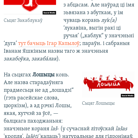
з абцасам. Але наўрад ці імя
зьвязана з абуткам, у ім
чуваць корань
лу́к
(
а
)
Сьцяг Закаблукаў
‘лукавіна, выгін ракі ці
ручая’ („каблук“ у значэньні
‘дуга’
тут бачыць Ігар Капылоў
; параўн. і сабраныя
Іванам Яшкіным назвы таго ж значэньня
закабоўка
,
закабáлак
).
На сьцягах
Лошыцы
конь.
Але назва старадаўняга
прадмесьця не ад „лошадзі“
(гэта расейскае слова,
Сьцяг Лошыцы
цюркізм), а ад рэчкі Лошы,
якая, хутчэй за ўсё, —
балцкага паходжаньня:
значэньне кораня
laš
- (у сучаснай літоўскай
lašas
'кропля',
lašėti
'капаць') натуральнае для гідронімаў.