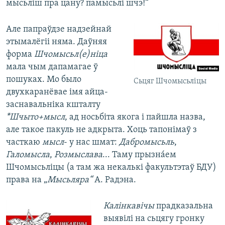
мысьліш пра цану? памысьлі шчэ!“
Але папраўдзе надзейнай
этымалёгіі няма. Даўняя
форма
Шчомысьл(е)ніца
мала чым дапамагае ў
пошуках. Мо было
Сьцяг Шчомысьліцы
двухкаранёвае імя айца-
заснавальніка кшталту
*
Шчыто+мысл
, ад носьбіта якога і пайшла назва,
але такое пакуль не адкрыта. Хоць тапонімаў з
часткаю
мысл
- у нас шмат:
Дабромысьль
,
Галомысла
,
Розмыслава
... Таму прызнáем
Шчомысьліцы (а там жа некалькі факультэтаў БДУ)
права на „
Мысьляра“
А. Радэна.
Калінкавічы
прадказальна
выявілі на сьцягу гронку