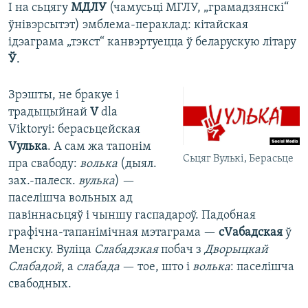
І на сьцягу
МДЛУ
(чамусьці МГЛУ, „грамадзянскі“
ўнівэрсытэт) эмблема-пераклад: кітайская
ідэаграма „тэкст“ канвэртуецца ў беларускую літару
Ў
.
Зрэшты, не бракуе і
традыцыйнай
V
dla
Viktoryi: берасьцейская
V
улька
. А сам жа тапонім
Сьцяг Вулькі, Берасьце
пра свабоду:
волька
(дыял.
зах.-палеск.
вулька
) —
паселішча вольных ад
павіннасьцяў і чыншу гаспадароў. Падобная
графічна-тапанімічная мэтаграма —
с
V
абадская
ў
Менску. Вуліца
Слабадзкая
побач з
Дворыцкай
Слабадой
, а
слабада
— тое, што і
волька
: паселішча
свабодных.