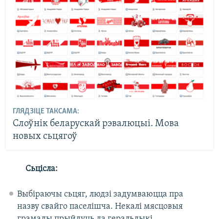
ГЛЯДЗІЦЕ ТАКСАМА:
Слоўнік беларускай рэвалюцыі. Мова
новых сьцягоў
Сьцісла:
Выбіраючы сьцяг, людзі задумваюцца пра
назву свайго паселішча. Некалі мясцовыя
грамады прыйдуць да геральдыкі,