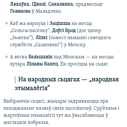
Ляхаўка
,
Цівалі
,
Сакалянка
, прадмесьце
Гелянова
ў Маладэчне.
Каб жа вярнуць і
Зацішша
на месца
„Сельгаспасёлку“,
Доўгі Брод
(дзе цяпер
„Зьмена“),
Ліпкі
(замест памылкі савецкага
службіста „Сьцяпянкі“) у Менску.
А вёска
Бальшавік
пад Менскам — на месцы
хутара
Ліпавы Капец
. Ён просіцца на сьцяг.
На народных сьцягах — „
народная
этымалёгія
“
Выбіраючы сьцягі, жыхары задумваюцца пра
паходжаньне назваў сваіх паселішчаў. Сур’ёзныя і
жартоўныя этымалёгіі тут жа ўвасабляюцца ў
мастацкіх вобразах.