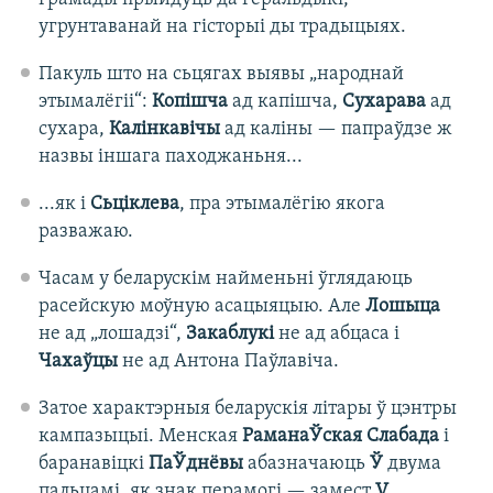
угрунтаванай на гісторыі ды традыцыях.
Пакуль што на сьцягах выявы „народнай
этымалёгіі“:
Копішча
ад капішча,
Сухарава
ад
сухара,
Калінкавічы
ад каліны — папраўдзе ж
назвы іншага паходжаньня...
...як і
Сьціклева
, пра этымалёгію якога
разважаю.
Часам у беларускім найменьні ўглядаюць
расейскую моўную асацыяцыю. Але
Лошыца
не ад „лошадзі“,
Закаблукі
не ад абцаса і
Чахаўцы
не ад Антона Паўлавіча.
Затое характэрныя беларускія літары ў цэнтры
кампазыцыі. Менская
РаманаЎская Слабада
і
баранавіцкі
ПаЎднёвы
абазначаюць
Ў
двума
пальцамі, як знак перамогі — замест
V
.