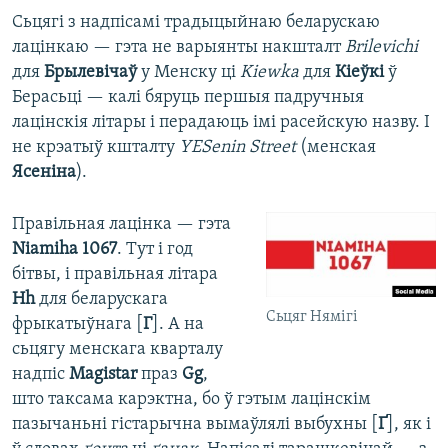
Сьцягі з надпісамі традыцыйнаю беларускаю
лацінкаю — гэта не варыянты накшталт
Brilevichi
для
Брылевічаў
у Менску ці
Kiewka
для
Кіеўкі
ў
Берасьці — калі бяруць першыя падручныя
лацінскія літары і перадаюць імі расейскую назву. І
не крэатыў кшталту
Y
ES
enin Street
(менская
Ясеніна
).
Правільная лацінка — гэта
Niamiha
1067
. Тут і год
бітвы, і правільная літара
Hh
для беларускага
Сьцяг Нямігі
фрыкатыўнага [
Г
]. А на
сьцягу менскага кварталу
надпіс
Magistar
праз
Gg
,
што таксама карэктна, бо ў гэтым лацінскім
пазычаньні гістарычна вымаўлялі выбухны [
Ґ
], як і