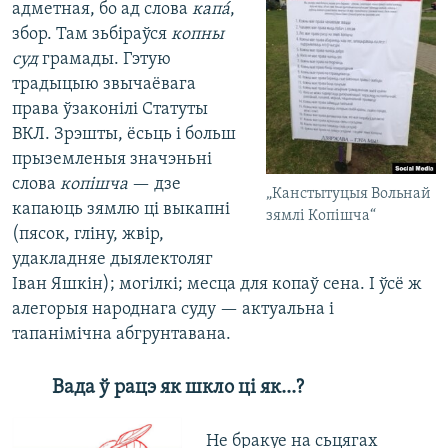
адметная, бо ад слова
капá
,
збор. Там зьбіраўся
копны
суд
грамады. Гэтую
традыцыю звычаёвага
права ўзаконілі Статуты
ВКЛ. Зрэшты, ёсьць і больш
прыземленыя значэньні
слова
копішча
— дзе
„Канстытуцыя Вольнай
капаюць зямлю ці выкапні
зямлі Копішча“
(пясок, гліну, жвір,
удакладняе дыялектоляг
Іван Яшкін); могілкі; месца для копаў сена. І ўсё ж
алегорыя народнага суду — актуальна і
тапанімічна абгрунтавана.
Вада ў рацэ як шкло ці як...?
Не бракуе на сьцягах