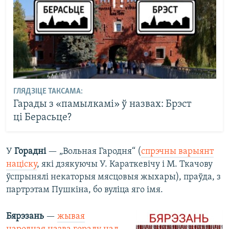
ГЛЯДЗІЦЕ ТАКСАМА:
Гарады з «памылкамі» ў назвах: Брэст
ці Берасьце?
У
Горадні
— „Вольная Гародня“ (
спрэчны варыянт
націску
, які дзякуючы У. Караткевічу і М. Ткачову
ўспрынялі некаторыя мясцовыя жыхары), праўда, з
партрэтам Пушкіна, бо вуліца яго імя.
Бярэзань
—
жывая