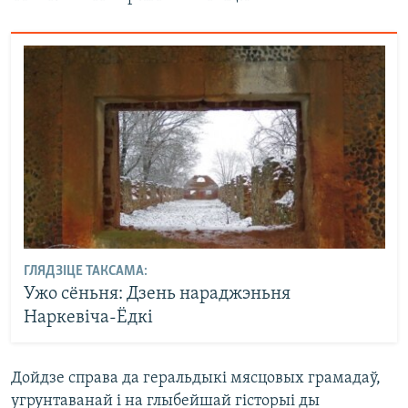
ГЛЯДЗІЦЕ ТАКСАМА:
Ужо сёньня: Дзень нараджэньня
Наркевіча-Ёдкі
Дойдзе справа да геральдыкі мясцовых грамадаў,
угрунтаванай і на глыбейшай гісторыі ды