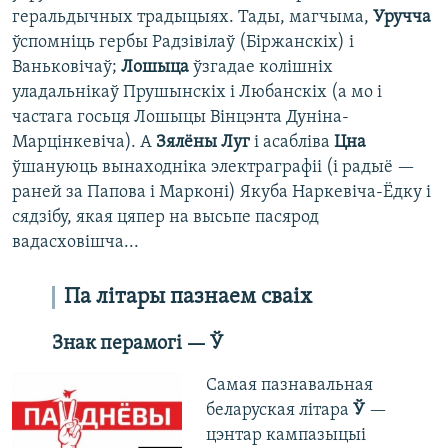
геральдычных традыцыях. Тады, магчыма,
Уручча
ўспомніць гербы Радзівілаў (Біржанскіх) і
Ваньковічаў;
Лошыца
ўзгадае колішніх
уладальнікаў Прушынскіх і Любанскіх (а мо і
частага госьця Лошыцы Вінцэнта Дуніна-
Марцінкевіча). А
Зялёны Луг
і асабліва
Цна
ўшануюць вынаходніка электраграфіі (і радыё —
раней за Папова і Марконі) Якуба Наркевіча-Ёдку і
сядзібу, якая цяпер на высьпе пасярод
вадасховішча...
Па літары пазнаем сваіх
Знак перамогі — Ў
Cамая пазнавальная
беларуская літара
Ў
—
цэнтар кампазыцыі