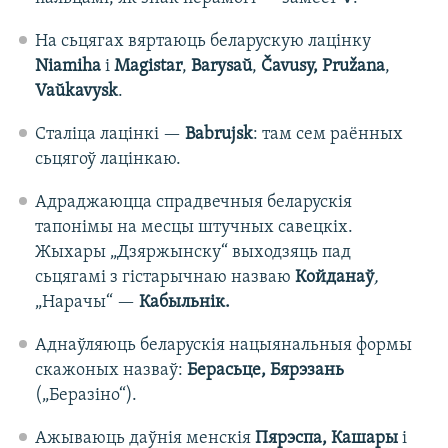
На сьцягах вяртаюць беларускую лацінку
Niamiha
і
Magistar
,
Barysaŭ
,
Čavusy, Pružana
,
Vaŭkavysk
.
Сталіца лацінкі —
Babrujsk
: там сем раённых
сьцягоў лацінкаю.
Адраджаюцца спрадвечныя беларускія
тапонімы на месцы штучных савецкіх.
Жыхары „Дзяржынску“ выходзяць пад
сьцягамі з гістарычнаю назваю
Койданаў
,
„Нарачы“ —
Кабыльнік.
Аднаўляюць беларускія нацыянальныя формы
скажоных назваў:
Берасьце, Бярэзань
(„Беразіно“).
Ажываюць даўнія менскія
Пярэспа, Кашары
і