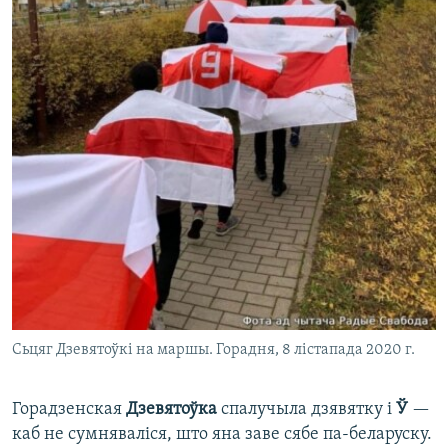
Сьцяг Дзевятоўкі на маршы. Горадня, 8 лістапада 2020 г.
Горадзенская
Дзевятоўка
спалучыла дзявятку і
Ў
—
каб не сумняваліся, што яна заве сябе па-беларуску.