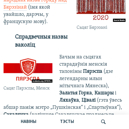
народная назва гораду над
Бярэзінай
(імя якой
увайшло, дарэчы, у
францускую мову).
Сьцяг Бярэзані
Спрадвечныя назвы
ваколіц
Бачым на сьцягах
старадаўнія менскія
тапонімы
Пярэспа
(дзе
легендарны млын
мітычнага Мянеска),
Сьцяг Пярэспы, Менск
Залатая Горка
,
Кашары
і
Ляхаўка
,
Цівалі
(гэта ўвесь
абшар паміж мэтро „Пушкінская“ і „Спартыўная“),
Сакалянка
(колішняе Сакалянскае прадмесьце,
раён Дзянісаўскай і Палявой),
Шчотаўка
НАВІНЫ
ТЭСТЫ