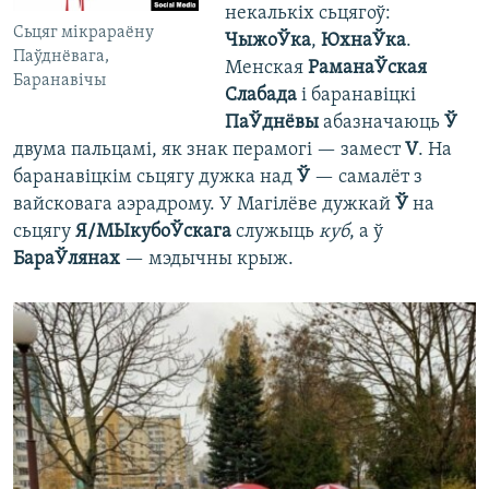
некалькіх сьцягоў:
Сьцяг мікрараёну
ЧыжоЎка
,
ЮхнаЎка
.
Паўднёвага,
Менская
РаманаЎская
Баранавічы
Слабада
і баранавіцкі
ПаЎднёвы
абазначаюць
Ў
двума пальцамі, як знак перамогі — замест
V
. На
баранавіцкім сьцягу дужка над
Ў
— самалёт з
вайсковага аэрадрому. У Магілёве дужкай
Ў
на
сьцягу
Я/МЫкубоЎскага
служыць
куб
, а ў
БараЎлянах
— мэдычны крыж.