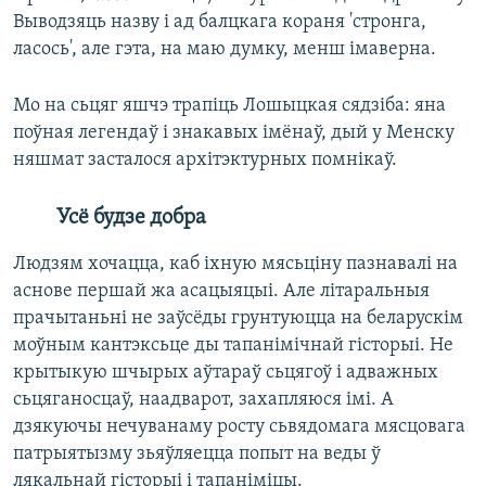
Выводзяць назву і ад балцкага кораня 'стронга,
ласось', але гэта, на маю думку, менш імаверна.
Мо на сьцяг яшчэ трапіць Лошыцкая сядзіба: яна
поўная легендаў і знакавых імёнаў, дый у Менску
няшмат засталося архітэктурных помнікаў.
Усё будзе добра
Людзям хочацца, каб іхную мясьціну пазнавалі на
аснове першай жа асацыяцыі. Але літаральныя
прачытаньні не заўсёды грунтуюцца на беларускім
моўным кантэксьце ды тапанімічнай гісторыі. Не
крытыкую шчырых аўтараў сьцягоў і адважных
сьцяганосцаў, наадварот, захапляюся імі. А
дзякуючы нечуванаму росту сьвядомага мясцовага
патрыятызму зьяўляецца попыт на веды ў
лякальнай гісторыі і тапаніміцы.