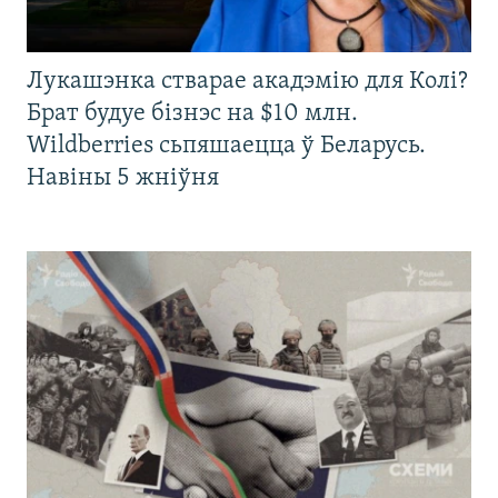
Лукашэнка стварае акадэмію для Колі?
Брат будуе бізнэс на $10 млн.
Wildberries сьпяшаецца ў Беларусь.
Навіны 5 жніўня