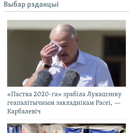
Выбар рэдакцыі
«Пастка 2020-га» зрабіла Лукашэнку
геапалітычным закладнікам Расеі, —
Карбалевіч