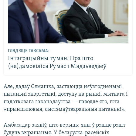
ГЛЯДЗІЦЕ ТАКСАМА:
Інтэграцыйны туман. Пра што
(не)дамовіліся Румас і Мядзьведзеў
Але, дадаў Сямашка, застаюцца няўзгодненымі
пытаньні энэргетыкі, доступу на рынкі, мытнага і
падатковага заканадаўства — паводле яго, гэта
«прынцыповыя, сыстэмаўтваральныя пытаньні».
Амбасадар заявіў, што верыць: яны ў рэшце рэшт
будуць вырашаныя. У беларуска-расейскіх