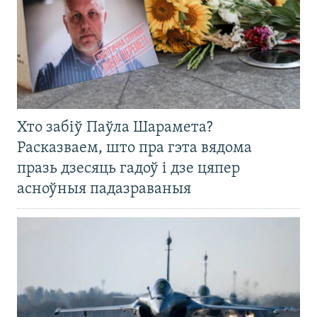
Хто забіў Паўла Шарамета?
Расказваем, што пра гэта вядома
празь дзесяць гадоў і дзе цяпер
асноўныя падазраваныя