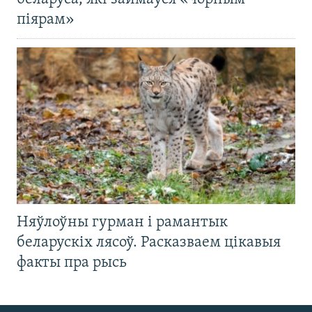
піярам»
Няўлоўны гурман і рамантык
беларускіх лясоў. Расказваем цікавыя
факты пра рысь