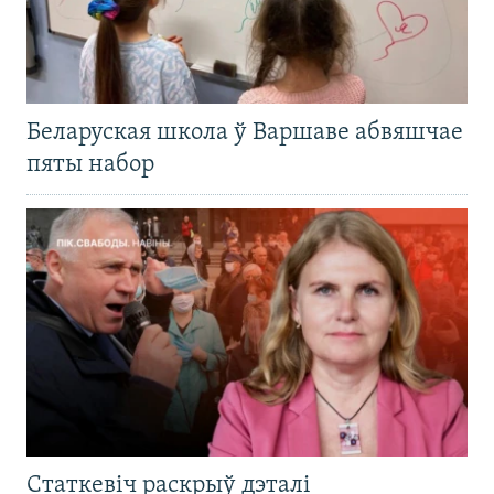
Беларуская школа ў Варшаве абвяшчае
пяты набор
Статкевіч раскрыў дэталі