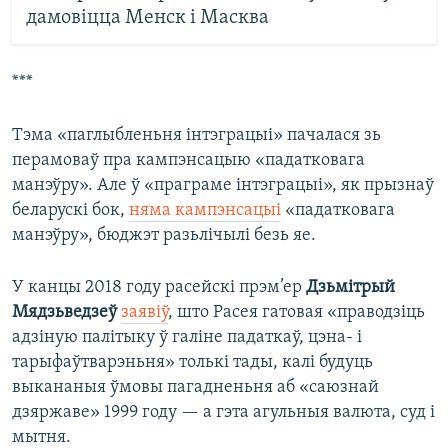
дамовіцца Менск і Масква
***
Тэма «паглыбленьня інтэграцыі» пачалася зь
перамоваў пра кампэнсацыю «падатковага
манэўру». Але ў «праграме інтэграцыі», як прызнаў
беларускі бок,
няма кампэнсацыі
«падатковага
манэўру», бюджэт разьлічылі безь яе.
У канцы 2018 году расейскі прэм’ер
Дзьмітрый
Мядзьведзеў
заявіў
, што Расея гатовая «праводзіць
адзіную палітыку ў галіне падаткаў, цэна- і
тарыфаўтварэньня» толькі тады, калі будуць
выкананыя ўмовы пагадненьня аб «саюзнай
дзяржаве» 1999 году — а гэта агульныя валюта, суд і
мытня.