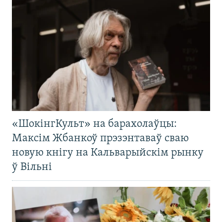
«ШокінгКульт» на барахолаўцы:
Максім Жбанкоў прэзэнтаваў сваю
новую кнігу на Кальварыйскім рынку
ў Вільні