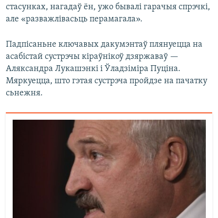
стасунках, нагадаў ён, ужо бывалі гарачыя спрэчкі,
але «разважлівасьць перамагала».
Падпісаньне ключавых дакумэнтаў плянуецца на
асабістай сустрэчы кіраўнікоў дзяржаваў —
Аляксандра Лукашэнкі і Ўладзіміра Пуціна.
Мяркуецца, што гэтая сустрэча пройдзе на пачатку
сьнежня.