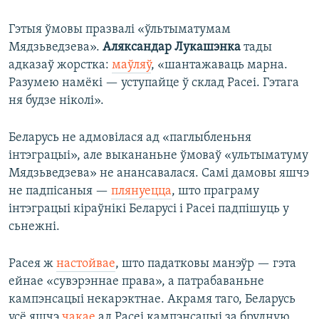
Гэтыя ўмовы празвалі «ўльтыматумам
Мядзьведзева».
Аляксандар Лукашэнка
тады
адказаў жорстка:
маўляў
, «шантажаваць марна.
Разумею намёкі — уступайце ў склад Расеі. Гэтага
ня будзе ніколі».
Беларусь не адмовілася ад «паглыбленьня
інтэграцыі», але выкананьне ўмоваў «ультыматуму
Мядзьведзева» не анансавалася. Самі дамовы яшчэ
не падпісаныя —
плянуецца
, што праграму
інтэграцыі кіраўнікі Беларусі і Расеі падпішуць у
сьнежні.
Расея ж
настойвае
, што падатковы манэўр — гэта
ейнае «сувэрэннае права», а патрабаваньне
кампэнсацыі некарэктнае. Акрамя таго, Беларусь
усё яшчэ
чакае
ад Расеі кампэнсацыі за брудную