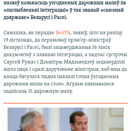
назваў колькасьць узгодненых дарожных мапаў па
«паглыбленьні інтэграцыі» ў так званай «саюзнай
дзяржаве» Беларусі і Расеі.
Сямашка, як перадае
БелТА
, заявіў, што на раніцу
19 лістапада, да перамоваў прэм’ер-міністраў
Беларусі і Расеі, былі зацьверджаныя 16 такіх
дакумэнтаў з плянамі інтэграцыі, а падчас сустрэчы
Сяргей Румас і Дзьмітры Мядзьведзеў зацьвердзілі
яшчэ пяць і «далі даручэньне міністрам, каб яны да
канца бягучага тыдня паклалі гэтыя ўзгодненыя
дарожныя мапы на стол». Агулам плянавалася
падпісаць 31 дарожную мапу.