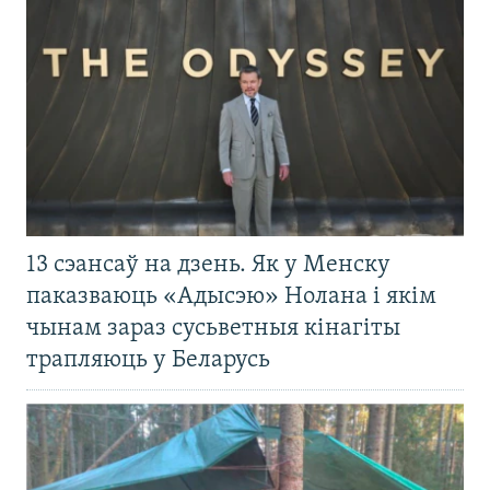
13 сэансаў на дзень. Як у Менску
паказваюць «Адысэю» Нолана і якім
чынам зараз сусьветныя кінагіты
трапляюць у Беларусь