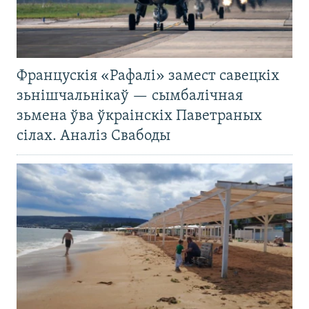
Францускія «Рафалі» замест савецкіх
зьнішчальнікаў — сымбалічная
зьмена ўва ўкраінскіх Паветраных
сілах. Аналіз Свабоды