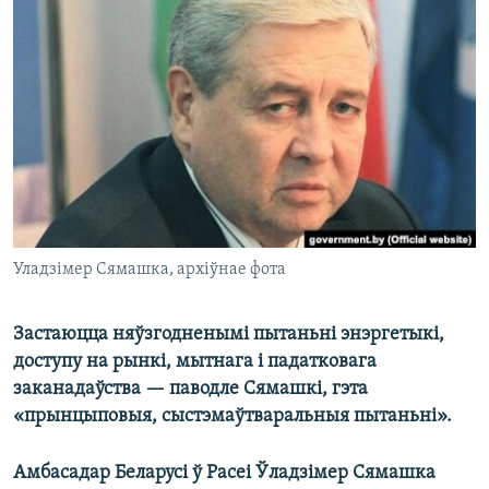
КУЛЬТУРА
МОВА
КАЛЯНДАР
НА ХВАЛЯХ СВАБОДЫ
Уладзімер Сямашка, архіўнае фота
Застаюцца няўзгодненымі пытаньні энэргетыкі,
доступу на рынкі, мытнага і падатковага
заканадаўства — паводле Сямашкі, гэта
«прынцыповыя, сыстэмаўтваральныя пытаньні».
Амбасадар Беларусі ў Расеі Ўладзімер Сямашка