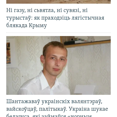
Ні газу, ні сьвятла, ні сувязі, ні
турыстаў: як праходзіць лягістычная
блякада Крыму
Шантажаваў украінскіх валянтэраў,
вайскоўцаў, палітыкаў. Украіна шукае
беларуса, які займаўся «чорным