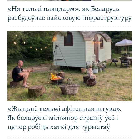
«Ня толькі пляцдарм»: як Беларусь
разбудоўвае вайсковую інфраструктуру
«Жыцьцё вельмі афігенная штука».
Як беларускі мільянэр страціў усё і
цяпер робіць хаткі для турыстаў