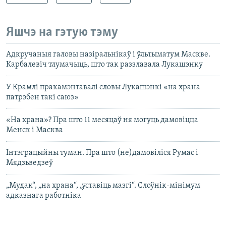
Яшчэ на гэтую тэму
Адкручаныя галовы назіральнікаў і ўльтыматум Маскве.
Карбалевіч тлумачыць, што так раззлавала Лукашэнку
У Крамлі пракамэнтавалі словы Лукашэнкі «на храна
патрэбен такі саюз»
«На храна»? Пра што 11 месяцаў ня могуць дамовіцца
Менск і Масква
Інтэграцыйны туман. Пра што (не)дамовіліся Румас і
Мядзьведзеў
„Мудак“, „на храна“, „уставіць мазгі“. Слоўнік-мінімум
адказнага работніка