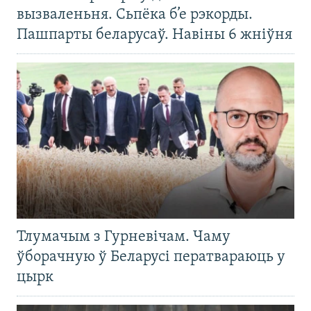
вызваленьня. Сьпёка б’е рэкорды.
Пашпарты беларусаў. Навіны 6 жніўня
Тлумачым з Гурневічам. Чаму
ўборачную ў Беларусі ператвараюць у
цырк