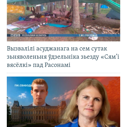
Вызвалілі асуджанага на сем сутак
зьняволеньня ўдзельніка зьезду «Сям’і
вясёлкі» пад Расонамі