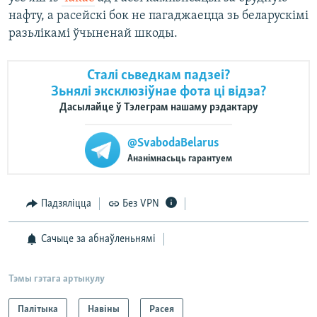
нафту, а расейскі бок не пагаджаецца зь беларускімі
разьлікамі ўчыненай шкоды.
Сталі сьведкам падзеі?
Зьнялі эксклюзіўнае фота ці відэа?
Дасылайце ў Тэлеграм нашаму рэдактару
@SvabodaBelarus
Ананімнасьць гарантуем
Падзяліцца
Без VPN
Сачыце за абнаўленьнямі
Тэмы гэтага артыкулу
Палітыка
Навіны
Расея