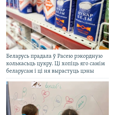
Беларусь прадала ў Расею рэкордную
колькасьць цукру. Ці хопіць яго самім
беларусам і ці ня вырастуць цэны