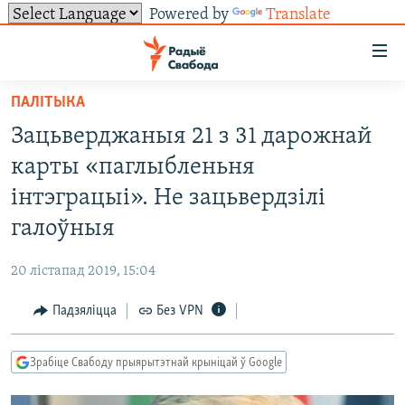
Powered by
Translate
Лінкі
ўнівэрсальнага
доступу
ПАЛІТЫКА
НАВІНЫ
Перайсьці
Зацьверджаныя 21 з 31 дарожнай
да
ТОЛЬКІ НА СВАБОДЗЕ
УСЕ НАВІНЫ
карты «паглыбленьня
галоўнага
СУВЯЗЬ
ВІДЭА І ФОТА
ТЭСТЫ
зьместу
інтэграцыі». Не зацьвердзілі
Перайсьці
ПАДПІСАЦЦА
ЛЮДЗІ
БЛОГІ
АБЫСЬЦІ БЛЯКАВАНЬНЕ
галоўныя
да
ПАЛІТЫКА
ГІСТОРЫЯ НА СВАБОДЗЕ
ПАДЗЯЛІЦЦА ІНФАРМАЦЫЯЙ
RSS
галоўнай
САЧЫЦЕ ЗА АБНАЎЛЕНЬНЯМІ
20 лістапад 2019, 15:04
навігацыі
ЭКАНОМІКА
ПАДКАСТЫ
ПАДКАСТЫ
Перайсьці
Падзяліцца
Без VPN
ВАЙНА
КНІГІ
FACEBOOK
да
БЕЛАРУСЫ НА ВАЙНЕ
АЎДЫЁКНІГІ
TWITTER
пошуку
Зрабіце Свабоду прыярытэтнай крыніцай ў Google
ПАЛІТВЯЗЬНІ
PREMIUM
Усе сайты РС/РСЭ