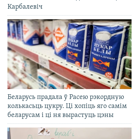
Карбалевіч
Беларусь прадала ў Расею рэкордную
колькасьць цукру. Ці хопіць яго самім
беларусам і ці ня вырастуць цэны