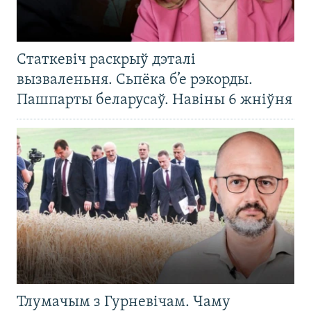
Статкевіч раскрыў дэталі
вызваленьня. Сьпёка б’е рэкорды.
Пашпарты беларусаў. Навіны 6 жніўня
Тлумачым з Гурневічам. Чаму