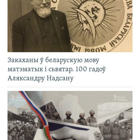
Закаханы ў беларускую мову
матэматык і сьвятар. 100 гадоў
Аляксандру Надсану