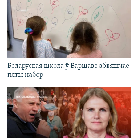
Беларуская школа ў Варшаве абвяшчае
пяты набор