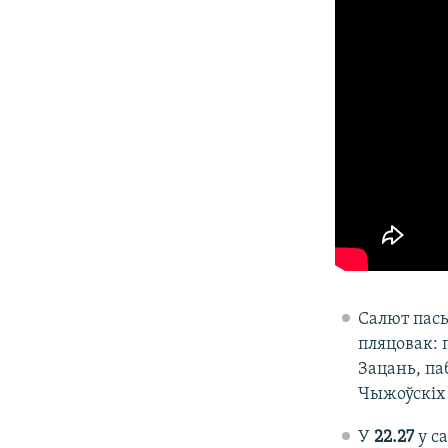
​Салют пас
пляцовак: 
Зацань, па
Чыжоўскіх 
У
22.27
у с