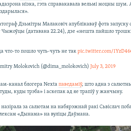
адазрона нізка, гэта справакавала вельмі моцны шум. 
 здарылася».
тограф Дзьмітры Малаковіч апублікаваў фота запуску 
 Чыжоўцы (датавана 22.24), дзе «нешта пайшло трошкі
а что-то пошло чуть-чуть не так
pic.twitter.com/1YzD4
mitry Molokovich (@dima_molokovich)
July 3, 2019
ам-канал блогера Nexta
паведаміў
, што адна з салютн
туды, куды трэба» і аскепак ад яе трапіў у жанчыну.
назірала за салютам на набярэжнай ракі Сьвіслач поба
лексам «Дынама» на вуліцы Даўмана.