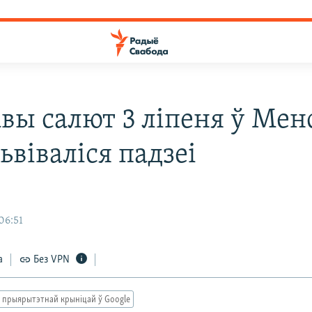
вы салют 3 ліпеня ў Мен
ьвіваліся падзеі
06:51
а
Без VPN
 прыярытэтнай крыніцай ў Google