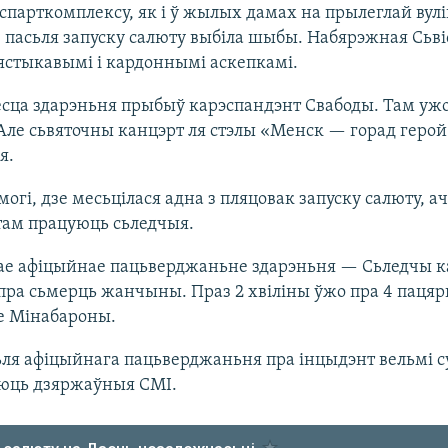
 спарткомплексу, як і ў жылых дамах на прылеглай вул
 пасьля запуску салюту выбіла шыбы. Набярэжная Сьв
ястыкавымі і кардоннымі аскепкамі.
сца здарэньня прыбыў карэспандэнт Свабоды. Там ужо
Але сьвяточны канцэрт ля стэлы «Менск — горад герой
я.
огі, дзе месьцілася адна з пляцовак запуску салюту, а
ам працуюць сьледчыя.
е афіцыйнае пацьверджаньне здарэньня — Сьледчы к
пра сьмерць жанчыны. Праз 2 хвіліны ўжо пра 4 паця
е Мінабароны.
ьля афіцыйнага пацьверджаньня пра інцыдэнт вельмі с
юць дзяржаўныя СМІ.