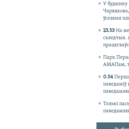
​У будынку
Чарвякова,
ўсеяная пл
23.53
На ме
сьледчыя. 
працягваўс
Парк Перам
АМАПам, т
0.54
Перша
паведаміў 
паведамля
Толькі пас
паведамля