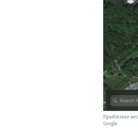
Прыблізнае мес
Google