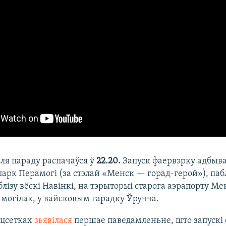
ьля параду распачаўся ў
22.20.
Запуск фаервэрку адбываў
парк Перамогі (за стэлай «Менск — горад-герой»), пабл
блізу вёскі Навінкі, на тэрыторыі старога аэрапорту Мен
могілак, у вайсковым гарадку Ўручча.
ацсетках
зьявілася
першае паведамленьне, што запускі