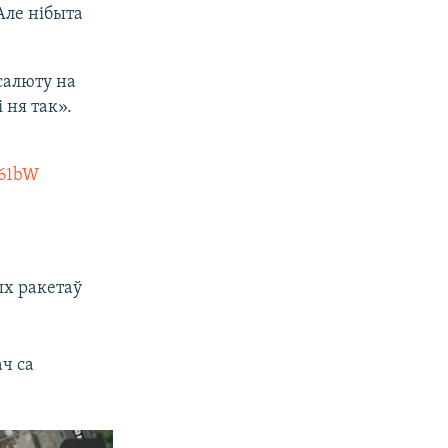
Але нібыта
салюту на
 ня так».
661bW
ых ракетаў
ч са