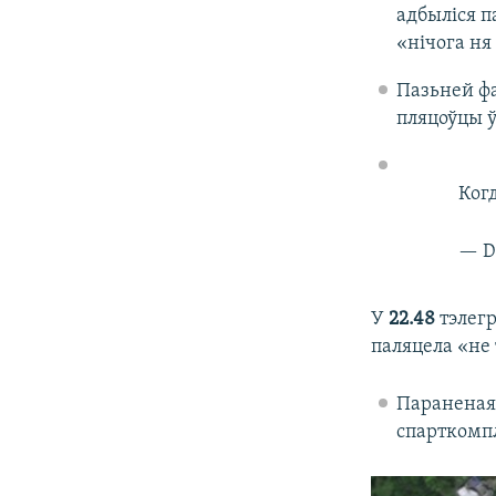
адбыліся п
«нічога ня
Пазьней фа
пляцоўцы ў
Когд
— D
У
22.48
тэлегр
паляцела «не 
Параненая 
спарткомп