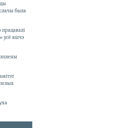
іцы
іслачы была
 працавалі
» усё яшчэ
чэплены
амітэт
рпелых
уха