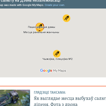
ГЛЯДЗІЦЕ ТАКСАМА:
Як выглядае месца выбухаў салют
ліпеня. Фота з дрона