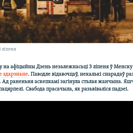
3 ліпеня
у на афіцыйны Дзень незалежнасьці 3 ліпеня ў Менску
е здарэньне
. Паводле відавочцаў, некалькі снарадаў ра
а. Ад раненьня аскепкамі загінула сталая жанчына. Яш
пацярпелі. Свабода прасачыла, як разьвіваліся падзеі.