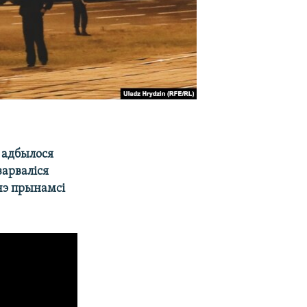
 адбылося
зарваліся
чэ прынамсі