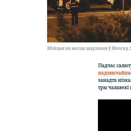
Міліцыя на месцы здарэньня ў Менску, 
Падчас салют
надзвычайна
занадта нізк
тры чалавекі 