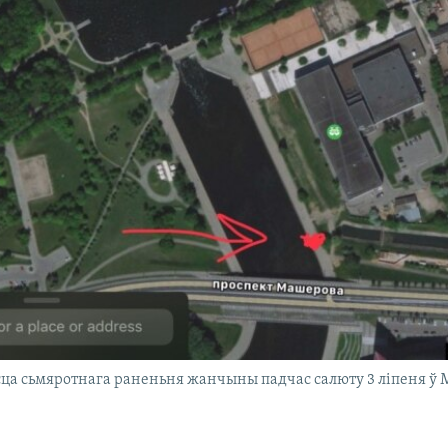
ца сьмяротнага раненьня жанчыны падчас салюту 3 ліпеня ў 