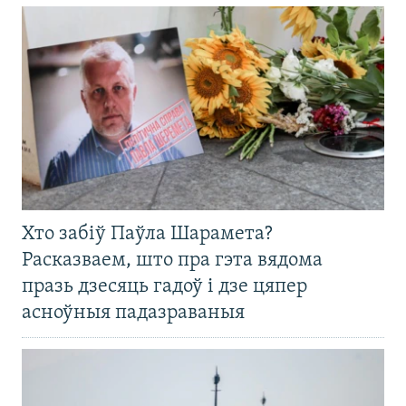
Хто забіў Паўла Шарамета?
Расказваем, што пра гэта вядома
празь дзесяць гадоў і дзе цяпер
асноўныя падазраваныя