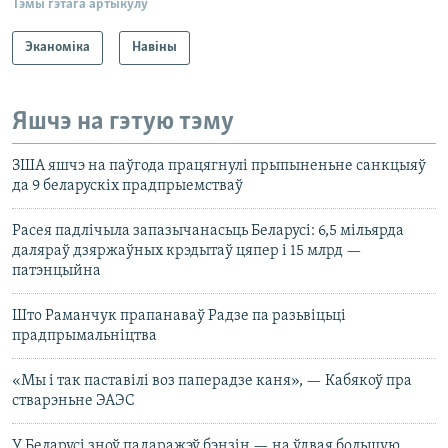
Тэмы гэтага артыкулу
Эканоміка
Навіны
Яшчэ на гэтую тэму
ЗША яшчэ на паўгода працягнулі прыпыненьне санкцыяў
да 9 беларускіх прадпрыемстваў
Расея падлічыла запазычанасьць Беларусі: 6,5 мільярда
даляраў дзяржаўных крэдытаў цяпер і 15 млрд —
патэнцыйна
Што Раманчук прапанаваў Радзе па разьвіцьці
прадпрымальніцтва
«Мы і так паставілі воз паперадзе каня», — Кабякоў пра
стварэньне ЭАЭС
У Беларусі зноў падаражэў бэнзін — на ўдвая большую