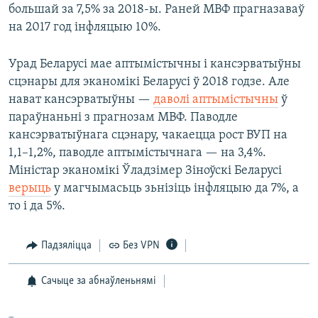
большай за 7,5% за 2018-ы. Раней МВФ прагназаваў
на 2017 год інфляцыю 10%.
Урад Беларусі мае аптымістычны і кансэрватыўны
сцэнары для эканомікі Беларусі ў 2018 годзе. Але
нават кансэрватыўны —
даволі аптымістычны
ў
параўнаньні з прагнозам МВФ. Паводле
кансэрватыўнага сцэнару, чакаецца рост ВУП на
1,1–1,2%, паводле аптымістычнага — на 3,4%.
Міністар эканомікі Ўладзімер Зіноўскі Беларусі
верыць
у магчымасьць зьнізіць інфляцыю да 7%, а
то і да 5%.
Падзяліцца
Без VPN
Сачыце за абнаўленьнямі