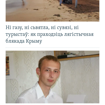
Ні газу, ні сьвятла, ні сувязі, ні
турыстаў: як праходзіць лягістычная
блякада Крыму