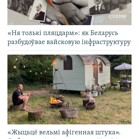
«Ня толькі пляцдарм»: як Беларусь
разбудоўвае вайсковую інфраструктуру
«Жыцьцё вельмі афігенная штука».