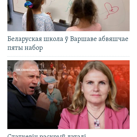
Беларуская школа ў Варшаве абвяшчае
пяты набор