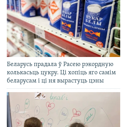
Беларусь прадала ў Расею рэкордную
колькасьць цукру. Ці хопіць яго самім
беларусам і ці ня вырастуць цэны