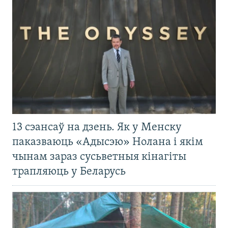
13 сэансаў на дзень. Як у Менску
паказваюць «Адысэю» Нолана і якім
чынам зараз сусьветныя кінагіты
трапляюць у Беларусь