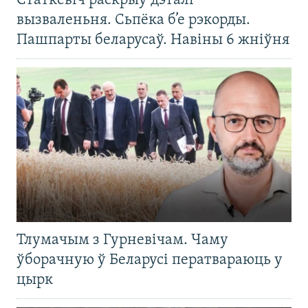
Статкевіч раскрыў дэталі
вызваленьня. Сьпёка б’е рэкорды.
Пашпарты беларусаў. Навіны 6 жніўня
Тлумачым з Гурневічам. Чаму
ўборачную ў Беларусі ператвараюць у
цырк