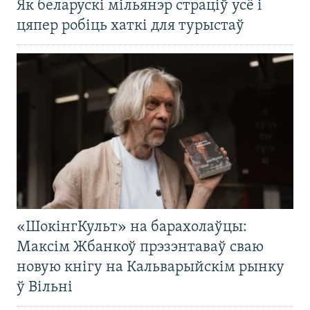
Як беларускі мільянэр страціў усё і
цяпер робіць хаткі для турыстаў
«ШокінгКульт» на барахолаўцы:
Максім Жбанкоў прэзэнтаваў сваю
новую кнігу на Кальварыйскім рынку
ў Вільні