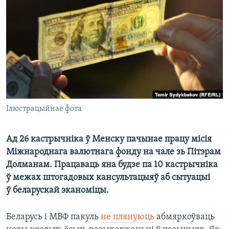
КУЛЬТУРА
МОВА
КАЛЯНДАР
НА ХВАЛЯХ СВАБОДЫ
Ілюстрацыйнае фота
Ад 26 кастрычніка ў Менску пачынае працу місія
Міжнароднага валютнага фонду на чале зь Пітэрам
Долманам. Працаваць яна будзе па 10 кастрычніка
ў межах штогадовых кансультацыяў аб сытуацыі
ў беларускай эканоміцы.
Беларусь і МВФ пакуль
не плянуюць
абмяркоўваць