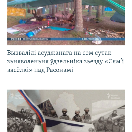
Вызвалілі асуджанага на сем сутак
зьняволеньня ўдзельніка зьезду «Сям’і
вясёлкі» пад Расонамі