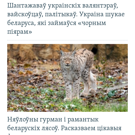
Шантажаваў украінскіх валянтэраў,
вайскоўцаў, палітыкаў. Украіна шукае
беларуса, які займаўся «чорным
піярам»
Няўлоўны гурман і рамантык
беларускіх лясоў. Расказваем цікавыя