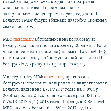
патрэбен: падрыхтоўка крэдытнай праграмы
«фактычна гатовая і перамовы пра яе
завершаныя», але цяпер гэтыя разыходжаньні
Беларусь і МВФ будуць збліжаць паасобку, «кожны ў
сваёй частцы».
МВФ
паведаміў
аб прыпыненьні перамоваў зь
Беларусьсю наконт новага крэдыту 20 ліпеня. Фонд
чакае «неабходных зьменаў на высокім узроўні» ў
пытаньнях беларускай камунальнай гаспадаркі і
беларускіх дзяржаўных прадпрыемстваў.
У кастрычніку МВФ
палепшыў
прагноз для
беларускай эканомікі. Калі раней МВФ прагназаваў
Беларусі падзеньне ВУП у 2017 годзе на 0,8% і ў
2018-м рост на 0,6%, то цяпер чакае рост ВУП на
0,7% і ў 2017-м, і ў 2018 годзе. Інфляцыю ў Беларусі
МВФ чакае ня большай за 8% за 2017 год і ня