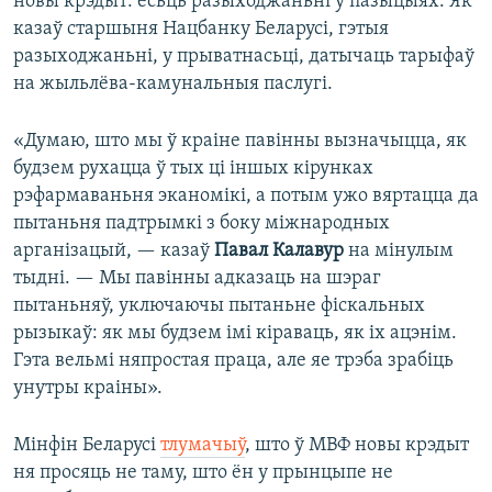
новы крэдыт: ёсьць разыходжаньні ў пазыцыях. Як
казаў старшыня Нацбанку Беларусі, гэтыя
разыходжаньні, у прыватнасьці, датычаць тарыфаў
на жыльлёва-камунальныя паслугі.
«Думаю, што мы ў краіне павінны вызначыцца, як
будзем рухацца ў тых ці іншых кірунках
рэфармаваньня эканомікі, а потым ужо вяртацца да
пытаньня падтрымкі з боку міжнародных
арганізацый, — казаў
Павал Калавур
на мінулым
тыдні. — Мы павінны адказаць на шэраг
пытаньняў, уключаючы пытаньне фіскальных
рызыкаў: як мы будзем імі кіраваць, як іх ацэнім.
Гэта вельмі няпростая праца, але яе трэба зрабіць
унутры краіны».
Мінфін Беларусі
тлумачыў
, што ў МВФ новы крэдыт
ня просяць не таму, што ён у прынцыпе не