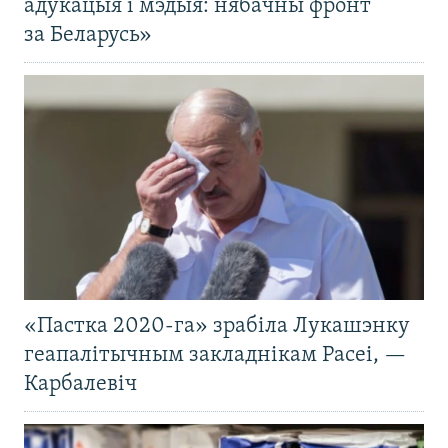
адукацыя і мэдыя: нябачны фронт
за Беларусь»
«Пастка 2020-га» зрабіла Лукашэнку
геапалітычным закладнікам Расеі, —
Карбалевіч