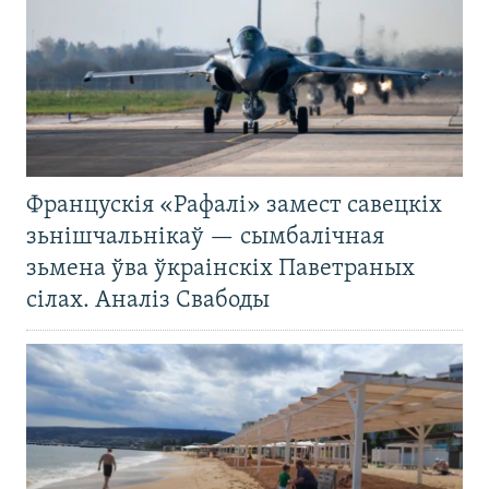
Францускія «Рафалі» замест савецкіх
зьнішчальнікаў — сымбалічная
зьмена ўва ўкраінскіх Паветраных
сілах. Аналіз Свабоды