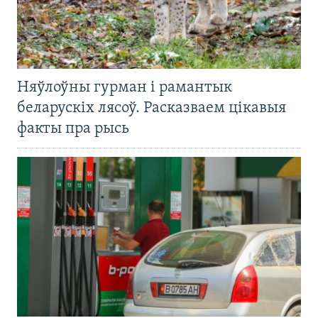
Няўлоўны гурман і рамантык
беларускіх лясоў. Расказваем цікавыя
факты пра рысь