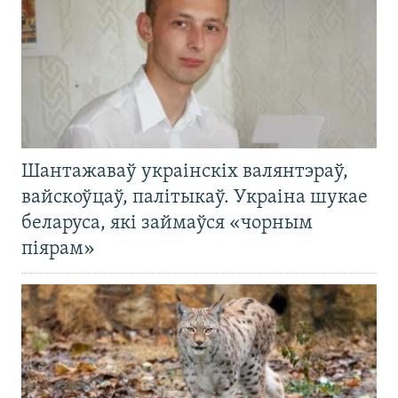
Шантажаваў украінскіх валянтэраў,
вайскоўцаў, палітыкаў. Украіна шукае
беларуса, які займаўся «чорным
піярам»