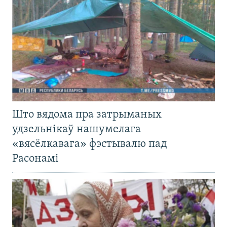
Што вядома пра затрыманых
удзельнікаў нашумелага
«вясёлкавага» фэстывалю пад
Расонамі