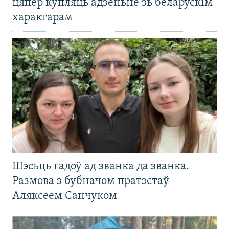
цяпер купляць адзеньне зь беларускім
характарам
Шэсьць гадоў ад званка да званка.
Размова з бубначом пратэстаў
Аляксеем Санчуком