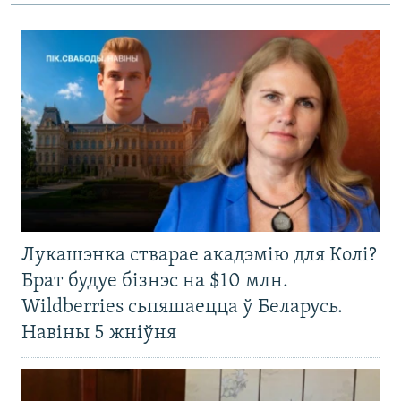
Лукашэнка стварае акадэмію для Колі?
Брат будуе бізнэс на $10 млн.
Wildberries сьпяшаецца ў Беларусь.
Навіны 5 жніўня