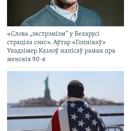
«Слова „экстрэмізм“ у Беларусі
страціла сэнс». Аўтар «Гопнікаў»
Уладзімер Казлоў напісаў раман пра
менскія 90-я