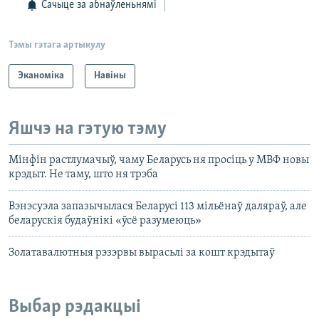
Сачыце за абнаўленьнямі
Тэмы гэтага артыкулу
Эканоміка
Навіны
Яшчэ на гэтую тэму
Мінфін растлумачыў, чаму Беларусь ня просіць у МВФ новы
крэдыт. Не таму, што ня трэба
Вэнэсуэла запазычылася Беларусі 113 мільёнаў даляраў, але
беларускія будаўнікі «ўсё разумеюць»
Золатавалютныя рэзэрвы вырасьлі за кошт крэдытаў
Выбар рэдакцыі