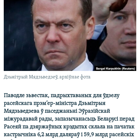
КУЛЬТУРА
МОВА
КАЛЯНДАР
НА ХВАЛЯХ СВАБОДЫ
Дзьмітрый Мядзьведзеў, архіўнае фота
Паводле зьвестак, падрыхтаваных для ўдзелу
расейскага прэм’ер-міністра Дзьмітрыя
Мядзьведзева ў паседжаньні Эўразійскай
міжурадавай рады, запазычанасьць Беларусі перад
Расеяй па дзяржаўных крэдытах склала на пачатак
кастрычніка 6,2 млрд даляраў і 59,9 млрд расейскіх