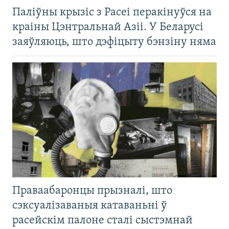
Паліўны крызіс з Расеі перакінуўся на
краіны Цэнтральнай Азіі. У Беларусі
заяўляюць, што дэфіцыту бэнзіну няма
Праваабаронцы прызналі, што
сэксуалізаваныя катаваньні ў
расейскім палоне сталі сыстэмнай