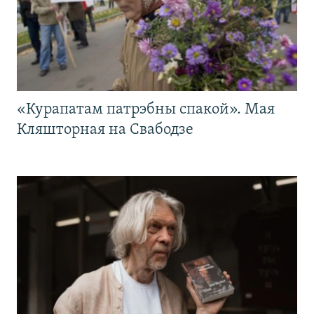
«Курапатам патрэбны спакой». Мая
Кляшторная на Свабодзе