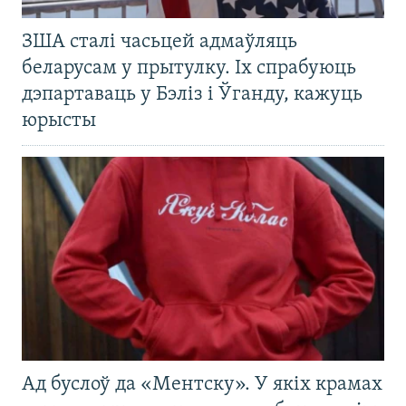
ЗША сталі часьцей адмаўляць
беларусам у прытулку. Іх спрабуюць
дэпартаваць у Бэліз і Ўганду, кажуць
юрысты
Ад буслоў да «Ментску». У якіх крамах