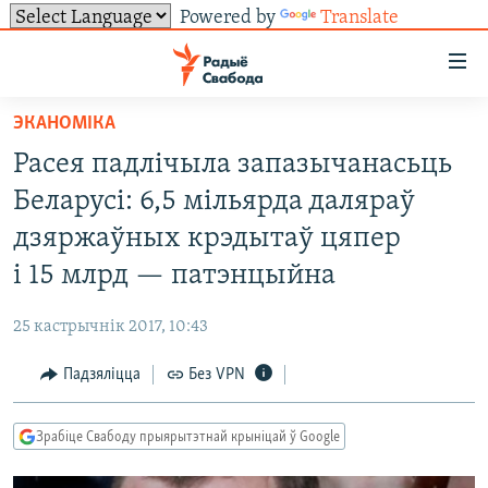
Powered by
Translate
Лінкі
ўнівэрсальнага
доступу
ЭКАНОМІКА
НАВІНЫ
Перайсьці
Расея падлічыла запазычанасьць
да
ТОЛЬКІ НА СВАБОДЗЕ
УСЕ НАВІНЫ
Беларусі: 6,5 мільярда даляраў
галоўнага
СУВЯЗЬ
ВІДЭА І ФОТА
ТЭСТЫ
зьместу
дзяржаўных крэдытаў цяпер
Перайсьці
ПАДПІСАЦЦА
ЛЮДЗІ
БЛОГІ
АБЫСЬЦІ БЛЯКАВАНЬНЕ
і 15 млрд — патэнцыйна
да
ПАЛІТЫКА
ГІСТОРЫЯ НА СВАБОДЗЕ
ПАДЗЯЛІЦЦА ІНФАРМАЦЫЯЙ
RSS
галоўнай
САЧЫЦЕ ЗА АБНАЎЛЕНЬНЯМІ
25 кастрычнік 2017, 10:43
навігацыі
ЭКАНОМІКА
ПАДКАСТЫ
ПАДКАСТЫ
Перайсьці
Падзяліцца
Без VPN
ВАЙНА
КНІГІ
FACEBOOK
да
БЕЛАРУСЫ НА ВАЙНЕ
АЎДЫЁКНІГІ
TWITTER
пошуку
Зрабіце Свабоду прыярытэтнай крыніцай ў Google
ПАЛІТВЯЗЬНІ
PREMIUM
Усе сайты РС/РСЭ