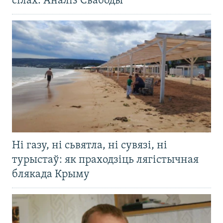
сілах. Аналіз Свабоды
Ні газу, ні сьвятла, ні сувязі, ні
турыстаў: як праходзіць лягістычная
блякада Крыму