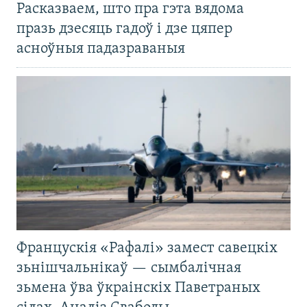
Расказваем, што пра гэта вядома
празь дзесяць гадоў і дзе цяпер
асноўныя падазраваныя
Францускія «Рафалі» замест савецкіх
зьнішчальнікаў — сымбалічная
зьмена ўва ўкраінскіх Паветраных