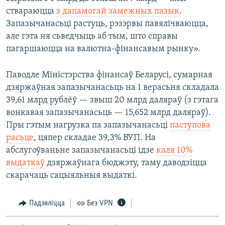
ствараюцца
з дапамогай замежных пазык
.
Запазычанасьці растуць, рэзэрвы павялічваюцца,
але гэта ня сьведчыць аб тым, што справы
пагаршаюцца на валютна-фінансавым рынку».
Паводле Міністэрства фінансаў Беларусі, сумарная
дзяржаўная запазычанасьць на 1 верасьня складала
39,61 млрд рублёў — звыш 20 млрд даляраў (з гэтага
вонкавая запазычанасьць — 15,652 млрд даляраў).
Пры гэтым нагрузка па запазычанасьці
паступова
расьце
, цяпер складае 39,3% ВУП. На
абслугоўваньне запазычанасьці ідзе
каля 10%
выдаткаў
дзяржаўнага бюджэту, таму даводзіцца
скарачаць сацыяльныя выдаткі.
Падзяліцца
Без VPN