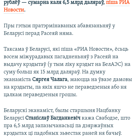
рублёў — сумарна каля 6,5 млрд даляраў,
піша РИА
Новости
.
Пры гэтым пратэрмінаваных абавязаньняў у
Беларусі перад Расеяй няма.
Таксама ў Беларусі, які піша «РИА Новости», ёсьць
восем міжурадавых пагадненьняў з Расеяй на
выдачу крэдытаў (у тым ліку крэдыт на БелАЭС) на
суму больш як 15 млрд даляраў. На думку
эканаміста
Сяргея Чалага
, маюцца на ўвазе дамовы
на крэдыты, па якіх яшчэ не пераведзеныя або ня
цалкам пераведзеныя грошы.
Беларускі эканаміст, былы старшыня Нацбанку
Беларусі
Станіслаў Багданкевіч
кажа Свабодзе, што
пра 6,5 млрд запазычанасьці па дзяржаўных
крэдытах ці падобных зьвестак раней ня бачыў.