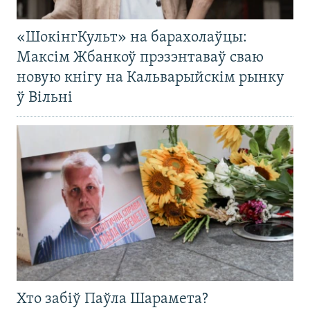
«ШокінгКульт» на барахолаўцы:
Максім Жбанкоў прэзэнтаваў сваю
новую кнігу на Кальварыйскім рынку
ў Вільні
Хто забіў Паўла Шарамета?