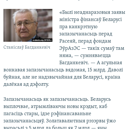
«Былі неаднаразовыя заявы
міністра фінансаў Беларусі
пра канкрэтную
запазычанасьць перад
Расеяй, перад фондам
Станіслаў Багданкевіч
ЭўрАзЭС — такіх сумаў там
няма, — сумняваецца
Багданкевіч. — А агульная
вонкавая запазычанасьць вядомая, 15 млрд. Даволі
буйная, але не надзвычайная для Беларусі, краіна
далёкая ад дэфолту.
Запазычанасьць як запазычанасьць. Беларусь
выплочвае, атрымліваючы новы крэдыт, каб
пагасіць стары, ідзе рэфінансаваньне
запазычанасьцяў. Золатавалютныя рэзэрвы ўжо
вырасьлі з 5 млрд да больш як 7 млрд — яны