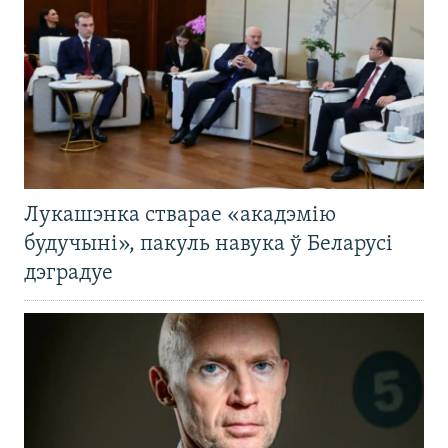
Лукашэнка стварае «акадэмію
будучыні», пакуль навука ў Беларусі
дэградуе