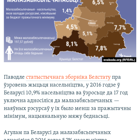
КУЛЬТУРА
МОВА
КАЛЯНДАР
НА ХВАЛЯХ СВАБОДЫ
Паводле
статыстычнага зборніка Белстату
пра
ўзровень жыцьця насельніцтва, у 2016 годзе ў
Беларусі 10,9% насельніцтва ва ўзросьце да 17 год
уключна адносіліся да малазабясьпечаных —
наяўных рэсурсаў у іх было менш за пражытачны
мінімум, нацыянальную мяжу беднасьці.
Агулам па Беларусі да малазабясьпечаных