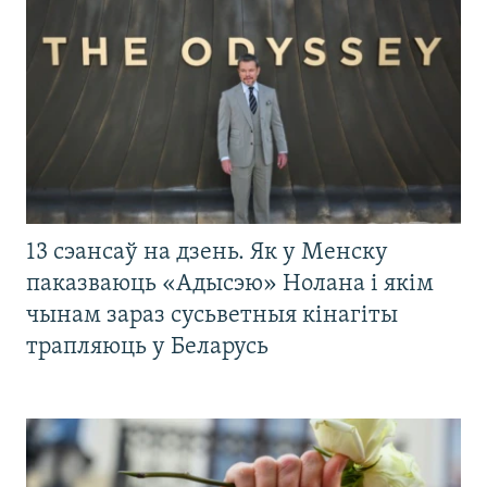
13 сэансаў на дзень. Як у Менску
паказваюць «Адысэю» Нолана і якім
чынам зараз сусьветныя кінагіты
трапляюць у Беларусь