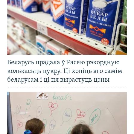
Беларусь прадала ў Расею рэкордную
колькасьць цукру. Ці хопіць яго самім
беларусам і ці ня вырастуць цэны