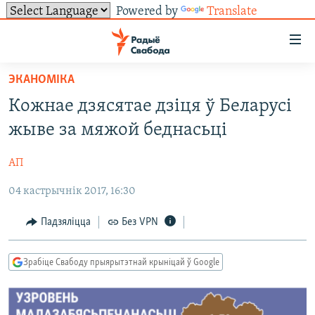
Powered by
Translate
Лінкі
ўнівэрсальнага
доступу
ЭКАНОМІКА
НАВІНЫ
Перайсьці
Кожнае дзясятае дзіця ў Беларусі
да
ТОЛЬКІ НА СВАБОДЗЕ
УСЕ НАВІНЫ
жыве за мяжой беднасьці
галоўнага
СУВЯЗЬ
ВІДЭА І ФОТА
ТЭСТЫ
зьместу
АП
Перайсьці
ПАДПІСАЦЦА
ЛЮДЗІ
БЛОГІ
АБЫСЬЦІ БЛЯКАВАНЬНЕ
да
04 кастрычнік 2017, 16:30
ПАЛІТЫКА
ГІСТОРЫЯ НА СВАБОДЗЕ
ПАДЗЯЛІЦЦА ІНФАРМАЦЫЯЙ
RSS
галоўнай
САЧЫЦЕ ЗА АБНАЎЛЕНЬНЯМІ
навігацыі
ЭКАНОМІКА
ПАДКАСТЫ
ПАДКАСТЫ
Падзяліцца
Без VPN
Перайсьці
ВАЙНА
КНІГІ
FACEBOOK
да
Зрабіце Свабоду прыярытэтнай крыніцай ў Google
БЕЛАРУСЫ НА ВАЙНЕ
АЎДЫЁКНІГІ
TWITTER
пошуку
ПАЛІТВЯЗЬНІ
PREMIUM
Усе сайты РС/РСЭ