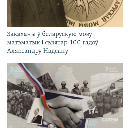
Закаханы ў беларускую мову
матэматык і сьвятар. 100 гадоў
Аляксандру Надсану