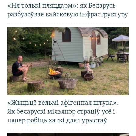
«Ня толькі пляцдарм»: як Беларусь
разбудоўвае вайсковую інфраструктуру
«Жыцьцё вельмі афігенная штука».
Як беларускі мільянэр страціў усё і
цяпер робіць хаткі для турыстаў