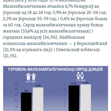
адносіліся ў 2016 годзе 5,7% насельніцтва.
Малазабясьпечанымі лічыліся 6,7% беларусаў ва
ўзросьце ад 18 да 24 год; 5,9% ва ўзросьце 25–54 год;
2,5% ва ўзросьце 55–59 год; і 0,4% ва ўзросьце больш
за 60 год. Сярод малазабясьпечаных крыху больш
жанчын (53,6% ад усіх малазабясьпечаных) і
гарадзкіх жыхароў (54,3%). Найбольшая
колькасьць малазабясьпечаных — у Берасьцейскай
(21,5% ад агульнага ліку) і Гомельскай вобласьці
(21,1%).