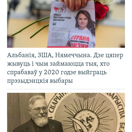
Альбанія, ЗША, Нямеччына. Дзе цяпер
жывуць і чым займаюцца тыя, хто
спрабаваў у 2020 годзе выйграць
прэзыдэнцкія выбары