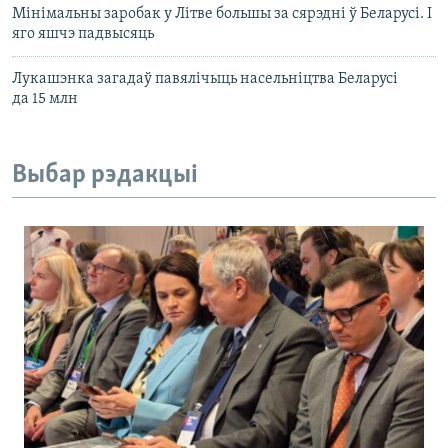
Мінімальны заробак у Літве большы за сярэдні ў Беларусі. І
яго яшчэ падвысяць
Лукашэнка загадаў павялічыць насельніцтва Беларусі
да 15 млн
Выбар рэдакцыі