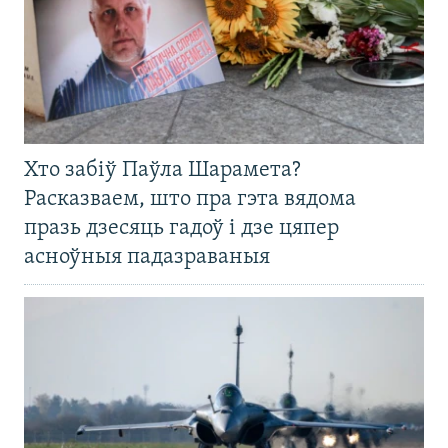
Хто забіў Паўла Шарамета?
Расказваем, што пра гэта вядома
празь дзесяць гадоў і дзе цяпер
асноўныя падазраваныя