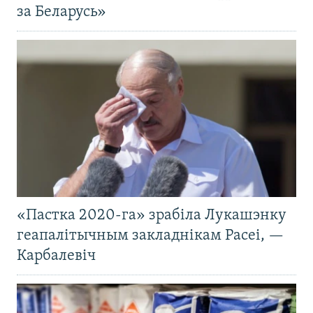
за Беларусь»
«Пастка 2020-га» зрабіла Лукашэнку
геапалітычным закладнікам Расеі, —
Карбалевіч