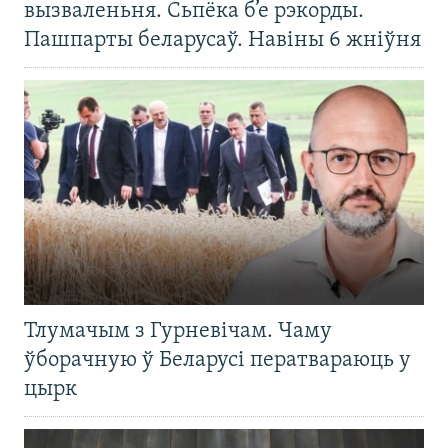
вызваленьня. Сьпёка б’е рэкорды.
Пашпарты беларусаў. Навіны 6 жніўня
Тлумачым з Гурневічам. Чаму
ўборачную ў Беларусі ператвараюць у
цырк