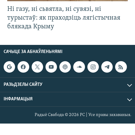
Ні газу, ні сьвятла, ні сувязі, ні
турыстаў: як праходзіць лягістычная
блякада Крыму
САЧЫЦЕ ЗА АБНАЎЛЕНЬНЯМІ
РАЗЬДЗЕЛЫ САЙТУ
ІНФАРМАЦЫЯ
Радыё Свабода © 2026 РС | Усе правы захаваныя.