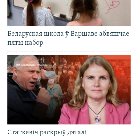
Беларуская школа ў Варшаве абвяшчае
пяты набор
Статкевіч раскрыў дэталі