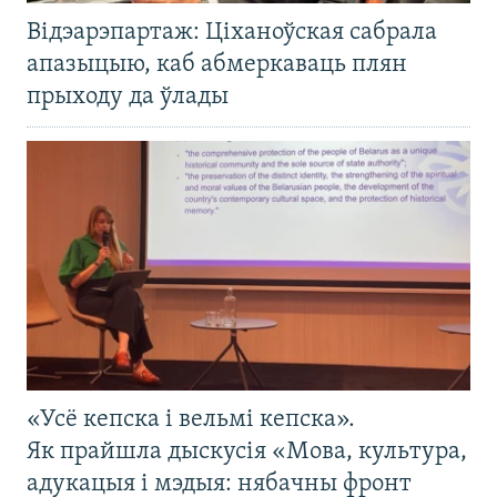
Відэарэпартаж: Ціханоўская сабрала
апазыцыю, каб абмеркаваць плян
прыходу да ўлады
«Усё кепска і вельмі кепска».
Як прайшла дыскусія «Мова, культура,
адукацыя і мэдыя: нябачны фронт