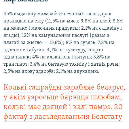
45% выдаткаў малазабясьпечаных гаспадарак
прыпадае на ежу (11,5% на мяса; 9,8% на хлеб; 8,5%
на малако і малочныя прадукты; 2,1% на садавіну і
ягады), 12% на камунальныя паслугі (разам з
платай за жытло — 13,6%); 8% на сувязь; 7,8% на
адзеньне і абутак; 4,1% на культуру, спорт і
адпачынак; 4% на алькаголь і тытунь; 3,8% на
транспарт; 3,4% на бытавую тэхніку і хатнія рэчы;
2,5% на ахову здароўя; 2,1% на адукацыю.
Колькі сапраўды зарабляе беларус,
у якім узросьце бярэцца шлюбам,
колькі мае дзяцей і калі памрэ. 20
фактаў з дасьледаваньня Белстату