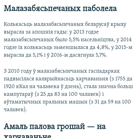
Малазабясьпечаных паболела
Колькасьць малазабясьпечаных беларусаў крыху
вырасла за апошнія гады: у 2013 годзе
малазабясьпечаных было 5,5% насельніцтва, у 2014
годзе іх колькасьць зьменшылася да 4,8%, у 2015-м
вырасла да 5,1% і ў 2016-м дасягнула 5,7%.
З 2010 году ў малазабясьпечаных гаспадарках
падвысілася калярыйнасьць харчаваньня (з 1755 да
1920 кКал на чалавека ў дзень), стала значна больш
кампутараў (з 25 да 83 на 100 чалавек) і
аўтаматычных пральных машын (з 31 да 59 на 100
чалавек).
Амаль палова грошай — на
харчаваньне