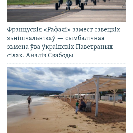
Францускія «Рафалі» замест савецкіх
зьнішчальнікаў — сымбалічная
зьмена ўва ўкраінскіх Паветраных
сілах. Аналіз Свабоды