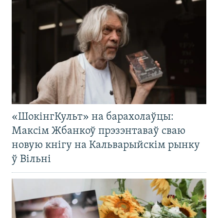
«ШокінгКульт» на барахолаўцы:
Максім Жбанкоў прэзэнтаваў сваю
новую кнігу на Кальварыйскім рынку
ў Вільні