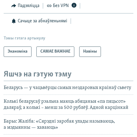
Падзяліцца
Без VPN
Сачыце за абнаўленьнямі
Тэмы гэтага артыкулу
Эканоміка
САМАЕ ВАЖНАЕ
Навіны
Яшчэ на гэтую тэму
Беларусь — у чацьвёрцы самых нездаровых краінаў сьвету
Колькі беларусаў рэальна маюць абяцаныя «па пяцьсот»
даляраў, а колькі – менш за 500 рублёў. Адной карцінкай
Барыс Жаліба: «Сярэдні заробак улады называюць,
а мэдыянны — хаваюць»