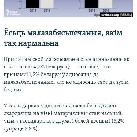
Ёсьць малазабясьпечаныя, якім
так нармальна
Пры гэтым свой матэрыяльны стан ацэньваюць як
нізкі толькі 4,5% беларусаў — вынікае, што
прынамсі 1,2% беларусаў адносяцца да
малазабясьпечаных, але не адносяць сябе да зусім
бедных.
У гаспадарках з аднаго чалавека безь дзяцей
скардзяцца на нізкі матэрыяльны стан часьцей,
чым у гаспадарках з двума і болей дзецьмі (6,2%
супраць 3,8%).