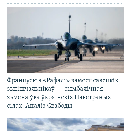
Францускія «Рафалі» замест савецкіх
зьнішчальнікаў — сымбалічная
зьмена ўва ўкраінскіх Паветраных
сілах. Аналіз Свабоды