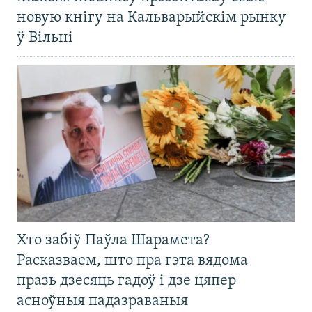
новую кнігу на Кальварыйскім рынку
ў Вільні
Хто забіў Паўла Шарамета?
Расказваем, што пра гэта вядома
празь дзесяць гадоў і дзе цяпер
асноўныя падазраваныя