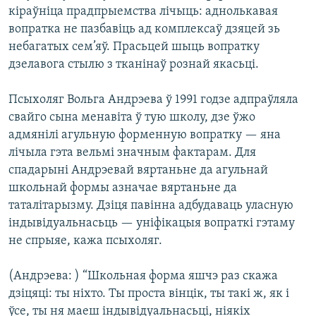
кіраўніца прадпрыемства лічыць: аднолькавая
вопратка не пазбавіць ад комплексаў дзяцей зь
небагатых сем’яў. Прасьцей шыць вопратку
дзелавога стылю з тканінаў рознай якасьці.
Псыхоляг Вольга Андрэева ў 1991 годзе адпраўляла
свайго сына менавіта ў тую школу, дзе ўжо
адмянілі агульную форменную вопратку — яна
лічыла гэта вельмі значным фактарам. Для
спадарыні Андрэевай вяртаньне да агульнай
школьнай формы азначае вяртаньне да
таталітарызму. Дзіця павінна адбудаваць уласную
індывідуальнасьць — уніфікацыя вопраткі гэтаму
не спрыяе, кажа псыхоляг.
(Андрэева: ) “Школьная форма яшчэ раз скажа
дзіцяці: ты ніхто. Ты проста вінцік, ты такі ж, як і
ўсе, ты ня маеш індывідуальнасьці, ніякіх