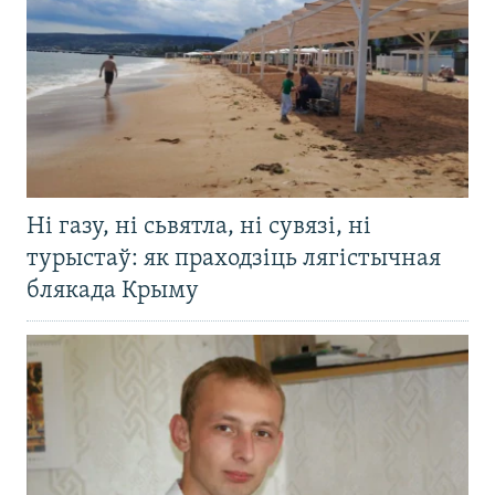
Ні газу, ні сьвятла, ні сувязі, ні
турыстаў: як праходзіць лягістычная
блякада Крыму