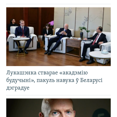
Лукашэнка стварае «акадэмію
будучыні», пакуль навука ў Беларусі
дэградуе