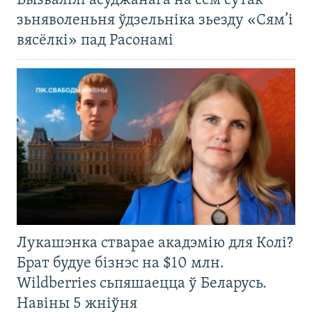
Вызвалілі асуджанага на сем сутак
зьняволеньня ўдзельніка зьезду «Сям’і
вясёлкі» пад Расонамі
Лукашэнка стварае акадэмію для Колі?
Брат будуе бізнэс на $10 млн.
Wildberries сьпяшаецца ў Беларусь.
Навіны 5 жніўня