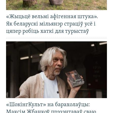
«Жыцьцё вельмі афігенная штука».
Як беларускі мільянэр страціў усё і
цяпер робіць хаткі для турыстаў
«ШокінгКульт» на барахолаўцы:
Максім Жбанкоў прэзэнтаваў сваю