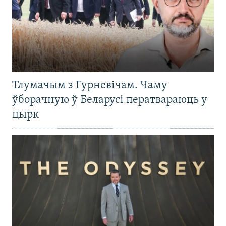
Тлумачым з Гурневічам. Чаму
ўборачную ў Беларусі ператвараюць у
цырк