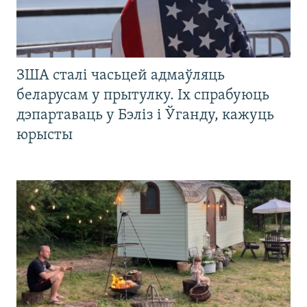
ЗША сталі часьцей адмаўляць
беларусам у прытулку. Іх спрабуюць
дэпартаваць у Бэліз і Ўганду, кажуць
юрысты