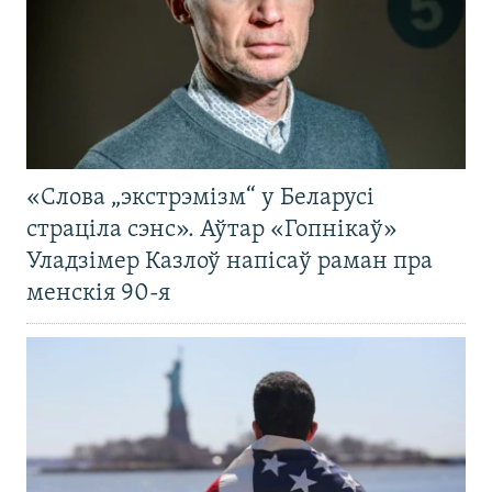
«Слова „экстрэмізм“ у Беларусі
страціла сэнс». Аўтар «Гопнікаў»
Уладзімер Казлоў напісаў раман пра
менскія 90-я