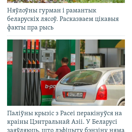
Няўлоўны гурман і рамантык
беларускіх лясоў. Расказваем цікавыя
факты пра рысь
Паліўны крызіс з Расеі перакінуўся на
краіны Цэнтральнай Азіі. У Беларусі
заяўляюць, што дэфіцыту бэнзіну няма