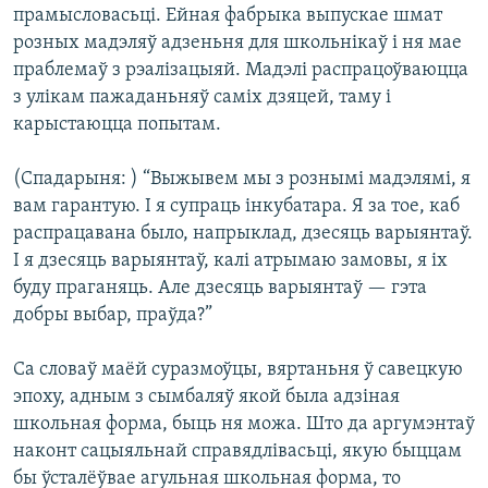
прамысловасьці. Ейная фабрыка выпускае шмат
розных мадэляў адзеньня для школьнікаў і ня мае
праблемаў з рэалізацыяй. Мадэлі распрацоўваюцца
з улікам пажаданьняў саміх дзяцей, таму і
карыстаюцца попытам.
(Спадарыня: ) “Выжывем мы з рознымі мадэлямі, я
вам гарантую. І я супраць інкубатара. Я за тое, каб
распрацавана было, напрыклад, дзесяць варыянтаў.
І я дзесяць варыянтаў, калі атрымаю замовы, я іх
буду праганяць. Але дзесяць варыянтаў — гэта
добры выбар, праўда?”
Са словаў маёй суразмоўцы, вяртаньня ў савецкую
эпоху, адным з сымбаляў якой была адзіная
школьная форма, быць ня можа. Што да аргумэнтаў
наконт сацыяльнай справядлівасьці, якую быццам
бы ўсталёўвае агульная школьная форма, то