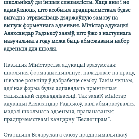
школьнікаў ды іншыя спэцыялісты. Хаця яны і не
КУЛЬТУРА
МОВА
адмаўляюць, што асобным прадпрыемствам будзе
КАЛЯНДАР
НА ХВАЛЯХ СВАБОДЫ
выгадна атрымліваць дзяржаўную замову на
выпуск форменнага адзеньня. Міністар адукацыі
Аляксандар Радзькоў заявіў, што ўжо з наступнага
навучальнага году можа быць абмежаваны набор
адзеньня для школы.
Пазыцыя Міністэрства адукацыі зразумелая:
школьная форма дысцыплінуе, наладжвае на працу,
нівэлюе розьніцу ў дабрабыце сем’яў. Такім чынам,
адзіная форма будзе адпавядаць прынцыпам
сацыяльнай справядлівасьці. Так заявіў міністар
адукацыі Аляксандар Радзькоў, калі абмяркоўваліся
мадэлі школьнага адзеньня, прапанаваныя
прадпрыемствамі канцэрну “Беллегпрам”.
Старшыня Беларускага саюзу прадпрымальнікаў