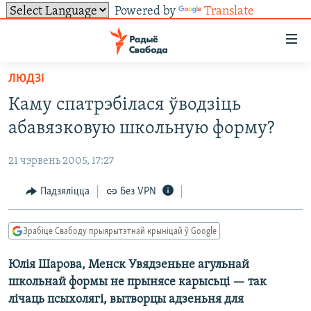
Powered by
Translate
Лінкі
ўнівэрсальнага
доступу
ЛЮДЗІ
НАВІНЫ
Перайсьці
Каму спатрэбілася ўводзіць
да
ТОЛЬКІ НА СВАБОДЗЕ
УСЕ НАВІНЫ
абавязковую школьную форму?
галоўнага
СУВЯЗЬ
ВІДЭА І ФОТА
ТЭСТЫ
зьместу
21 чэрвень 2005, 17:27
Перайсьці
ПАДПІСАЦЦА
ЛЮДЗІ
БЛОГІ
АБЫСЬЦІ БЛЯКАВАНЬНЕ
да
Падзяліцца
Без VPN
ПАЛІТЫКА
ГІСТОРЫЯ НА СВАБОДЗЕ
ПАДЗЯЛІЦЦА ІНФАРМАЦЫЯЙ
RSS
галоўнай
САЧЫЦЕ ЗА АБНАЎЛЕНЬНЯМІ
навігацыі
ЭКАНОМІКА
ПАДКАСТЫ
ПАДКАСТЫ
Зрабіце Свабоду прыярытэтнай крыніцай ў Google
Перайсьці
ВАЙНА
КНІГІ
FACEBOOK
да
Юлія Шарова, Менск Увядзеньне агульнай
БЕЛАРУСЫ НА ВАЙНЕ
АЎДЫЁКНІГІ
TWITTER
пошуку
школьнай формы не прынясе карысьці — так
ПАЛІТВЯЗЬНІ
PREMIUM
Усе сайты РС/РСЭ
лічаць псыхолягі, вытворцы адзеньня для