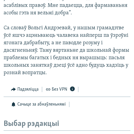
асаблівых правоў. Мне падаецца, для фармаваньня
асобы гэта ня вельмі добра”.
Са словаў Вольгі Андрэевай, у нашым грамадзтве
ўсё яшчэ ацэньваюць чалавека найперш па ўзроўні
ягонага дабрабыту, а не паводле розуму і
дасягненьняў. Таму вяртаньне да школьнай формы
праблемы багатых і бедных ня вырашыць: пасьля
школьных заняткаў дзеці ўсё адно будуць хадзіць у
рознай вопратцы.
Падзяліцца
Без VPN
Сачыце за абнаўленьнямі
Выбар рэдакцыі