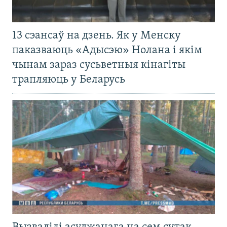
13 сэансаў на дзень. Як у Менску
паказваюць «Адысэю» Нолана і якім
чынам зараз сусьветныя кінагіты
трапляюць у Беларусь