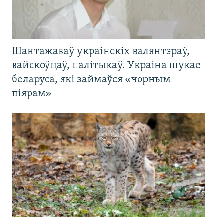
Шантажаваў украінскіх валянтэраў,
вайскоўцаў, палітыкаў. Украіна шукае
беларуса, які займаўся «чорным
піярам»