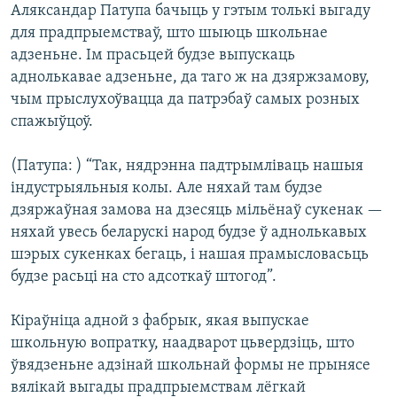
Аляксандар Патупа бачыць у гэтым толькі выгаду
для прадпрыемстваў, што шыюць школьнае
адзеньне. Ім прасьцей будзе выпускаць
аднолькавае адзеньне, да таго ж на дзяржзамову,
чым прыслухоўвацца да патрэбаў самых розных
спажыўцоў.
(Патупа: ) “Так, нядрэнна падтрымліваць нашыя
індустрыяльныя колы. Але няхай там будзе
дзяржаўная замова на дзесяць мільёнаў сукенак —
няхай увесь беларускі народ будзе ў аднолькавых
шэрых сукенках бегаць, і нашая прамысловасьць
будзе расьці на сто адсоткаў штогод”.
Кіраўніца адной з фабрык, якая выпускае
школьную вопратку, наадварот цьвердзіць, што
ўвядзеньне адзінай школьнай формы не прынясе
вялікай выгады прадпрыемствам лёгкай