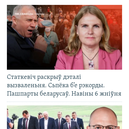
Статкевіч раскрыў дэталі
вызваленьня. Сьпёка б’е рэкорды.
Пашпарты беларусаў. Навіны 6 жніўня