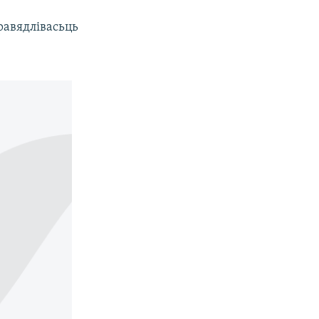
а
равядлівасьць