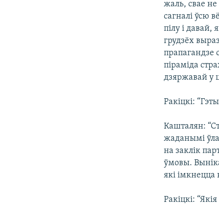
жаль, свае не
сагналі ўсю в
пілу і давай,
грудзёх выраз
прапагандзе 
піраміда стра
дзяржавай у ц
Ракіцкі: “Гэт
Кашталян: “Ст
жаданымі ўла
на заклік пар
ўмовы. Выніка
які імкнецца 
Ракіцкі: “Які