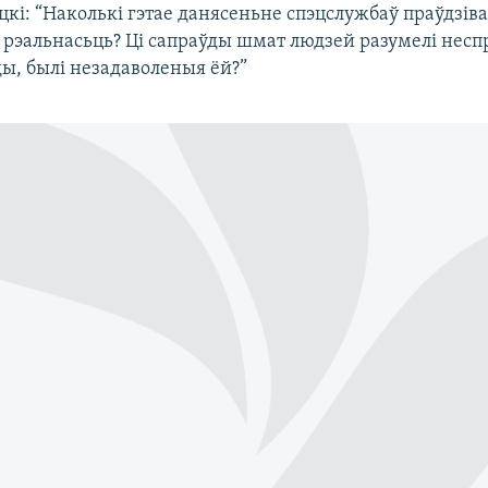
цкі: “Наколькі гэтае данясеньне спэцслужбаў праўдзів
 рэальнасьць? Ці сапраўды шмат людзей разумелі несп
ды, былі незадаволеныя ёй?”