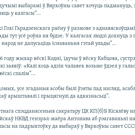
удучымі выбарамі ў Вярхоўны савет хочуць падмануць, 
яць у калгасы”...
 Гохі Гарадзенскага раёну ў размове з аднавяскоўцамі 
ды тут усё роўна ня будзе. У калгасах людзі дохнуць з г
 народ не дапусьціць існаваньня гэтай улады”...
46 году жыхар вёскі Кодні, ідучы ў вёску Кабцова, сустр
кі заявіў: «Калі хоць адзін чалавек возьме ўдзел у галас
ёскі спалім”...
омых, усе згаданыя асобы былі ўзяты пад нагляд, асаб
ў арыштавалі і прыцягнулі да адказнасьці”.
тнага спэцданясеньня сакратару ЦК КП(б)Б Кісялёву н
скаў НКВД генэрал-маёра Антонава аб рэагаваньні на
асы на падрыхтоўку да выбараў у Вярхоўны савет СССР 