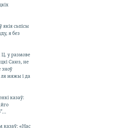
цкіх
ў якія сьпісы
ду, я без
Ц. у размове
цкі Саюз, не
е зноў
 ля мяжы і да
онкі казаў:
айго
...
м казаў: «Нас