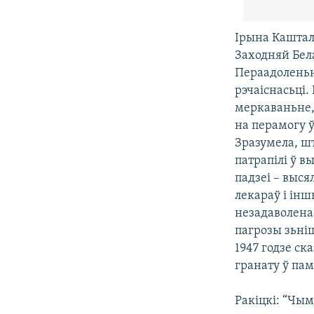
Ірына Каштал
Заходняй Бел
Пераадоленьн
рэчаіснасьці.
меркаваньне,
на перамогу ў
Зразумела, ш
патрапілі ў в
падзеі – выс
лекараў і інш
незадаволенас
пагрозы зьні
1947 годзе ск
гранату ў па
Ракіцкі: “Чым