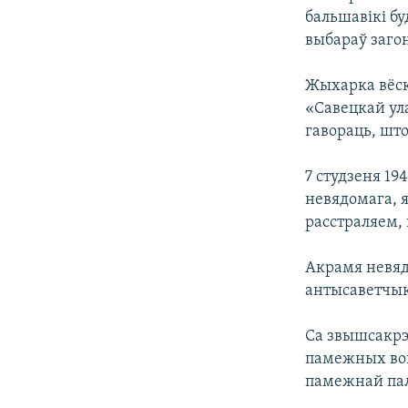
бальшавікі б
выбараў загон
Жыхарка вёскі
«Савецкай ула
гавораць, што
7 студзеня 19
невядомага, я
расстраляем, в
Акрамя невяд
антысаветчыка
Cа звышсакрэ
памежных вой
памежнай пал