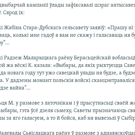
двыбарчай кампаніі ўлады зафіксавалі шэраг антысаве
 Сярод іх:
і Жабіна Стара-Дубскага сельсавету заявіў: «Прашу ні 
ваць, колькі мне гадоў я вам не скажу і галасаваць ня бу
”...
і Радзеж Маларыцкага раёну Берасьцейскай вобласьці 
й жа вёскі К. казала: «Выбары, да якіх рыхтуецца Саве
 да новага году тут ужо савецкай улады ня будзе, а будз
а. У дадзены момант польскія войскі сканцэнтраваліся
дзе вайна”...
я М. у размове з латочнікам і ў прысутнасьці сваёй ж
выбары, гэта ўсё дзеля сьмеху, Саветы прызначаюць св
ы за яго галасуем, а то й бойся, каб ня вывезьлі ў Сыбір”
алевалы Сьвіслацкага раёну ў размове з аднавяскоўца