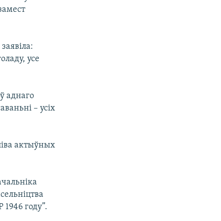
замест
заявіла:
оладу, усе
эў аднаго
аваньні – усіх
ліва актыўных
ачальніка
сельніцтва
1946 году”.