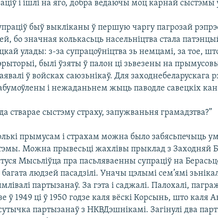
ціў і ішлі на яго, добра ведаючы моц карнай сыстэмы 
упраціў быў выкліканы ў першую чаргу пагрозай рэпрэс
ей, бо значная колькасьць насельніцтва стала патэнц
цкай улады: з-за супрацоўніцтва зь немцамі, за тое, шт
эрыторыі, былі ўзяты ў палон ці зьвезены на прымусов
явалі ў войсках саюзьнікаў. Для заходнебеларускага р
 абумоўлены і нежаданьнем жыць паводле савецкіх кан
лада стварае сыстэму страху, запужваньня грамадзтва?”
олькі прымусам і страхам можна было забясьпечыць у
тэмы. Можна прывесьці жахлівы прыклад з Заходняй Бе
стуся Мысьліўца пра пасьляваенны супраціў на Берась
агата людзей пасадзілі. Уначы цэлымі сем’ямі зьнікал
лівалі партызанаў. За гэта і саджалі. Палохалі, паграж
е ў 1949 ці ў 1950 годзе каля вёскі Корсынь, што каля 
утычка партызанаў з НКВДэшнікамі. Загінулі два парт