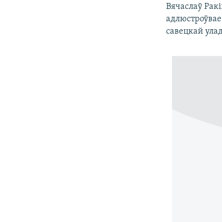
Вячаслаў Ракі
адлюстроўвае
савецкай ула