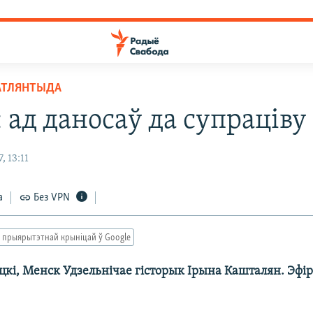
АТЛЯНТЫДА
 ад даносаў да супраціву
, 13:11
а
Без VPN
 прыярытэтнай крыніцай ў Google
цкі, Менск Удзельнічае гісторык Ірына Кашталян. Эфір