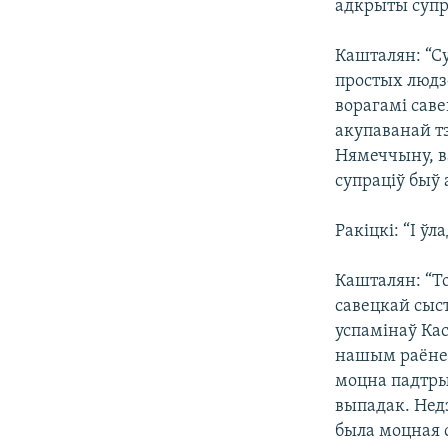
адкрыты супра
Кашталян: “С
простых людз
ворагамі саве
акупаванай т
Нямеччыну, ва
супраціў быў
Ракіцкі: “І ў
Кашталян: “Т
савецкай сыс
успамінаў Ка
нашым раёне б
моцна падтрым
выпадак. Недз
была моцная с