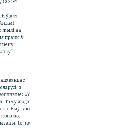
ў СССР?”
іяў для
ыйнымі
о жылі на
ыя працы ў
эгіёну
онаў” .
мацаваньне
ларусі, з
цейшчыне: «У
і. Таму людзі
алі. Быў такі
Антопалю,
ызаны. Іх, на