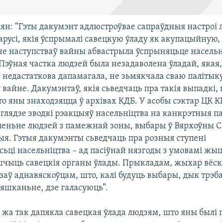
ян: “Гэты дакумэнт адлюстроўвае сапраўдныя настроі 
арусі, якія ўспрымалі савецкую ўладу як акупацыйную,
е наступстваў вайны абвастрыла ўспрыняцьце насель
 Пэўная частка людзей была незадаволена ўладай, якая,
 недастаткова дапамагала, не зьмякчала сваю палітыку
 вайне. Дакумэнтаў, якія сьведчаць пра такія выпадкі,
то яны знаходзяцца ў архівах КДБ. У асобы сэктар ЦК 
ыглядзе зводкі рэакцыяў насельніцтва на канкрэтныя 
яленьне людзей з памежнай зоны, выбары ў Вярхоўны С
ыя. Гэтыя дакумэнты сьведчаць пра розныя ступені
ьці насельніцтва – ад пасіўнай нязгоды з умовамі жы
шчыць савецкія органы ўлады. Прыкладам, жыхар вёск
азаў аднавяскоўцам, што, калі будуць выбары, дык трэб
мяшканьне, дзе галасуюць”.
 жа так дапякла савецкая ўлада людзям, што яны былі 