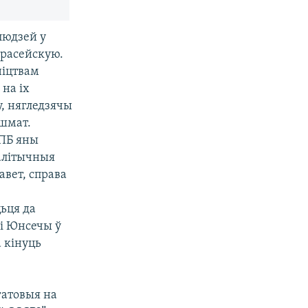
людзей у
 расейскую.
ніцтвам
 на іх
, нягледзячы
 шмат.
КПБ яны
палітычныя
авет, справа
цьця да
і Юнсечы ў
а кінуць
гатовыя на