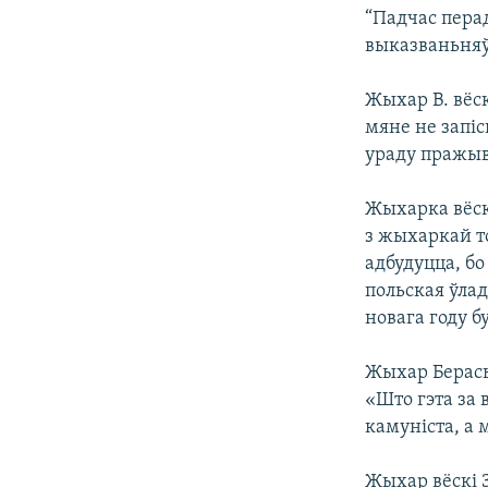
“Падчас пера
КАЛЯНДАР
НА ХВАЛЯХ СВАБОДЫ
выказваньняў.
Жыхар В. вёск
мяне не запіс
ураду пражыву
Жыхарка вёск
з жыхаркай то
адбудуцца, бо
польская ўлад
новага году бу
Жыхар Берасьц
«Што гэта за 
камуніста, а м
Жыхар вёскі З