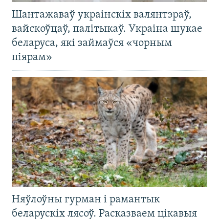
Шантажаваў украінскіх валянтэраў,
вайскоўцаў, палітыкаў. Украіна шукае
беларуса, які займаўся «чорным
піярам»
Няўлоўны гурман і рамантык
беларускіх лясоў. Расказваем цікавыя