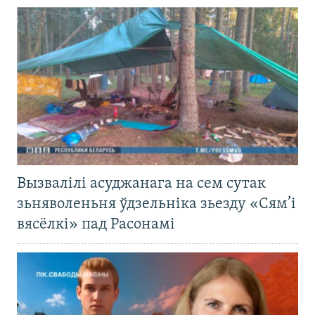
Вызвалілі асуджанага на сем сутак
зьняволеньня ўдзельніка зьезду «Сям’і
вясёлкі» пад Расонамі