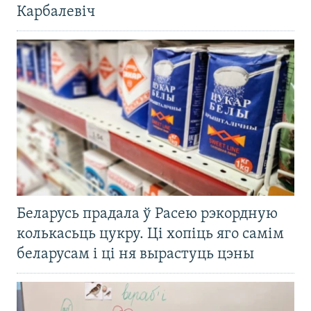
Карбалевіч
Беларусь прадала ў Расею рэкордную
колькасьць цукру. Ці хопіць яго самім
беларусам і ці ня вырастуць цэны