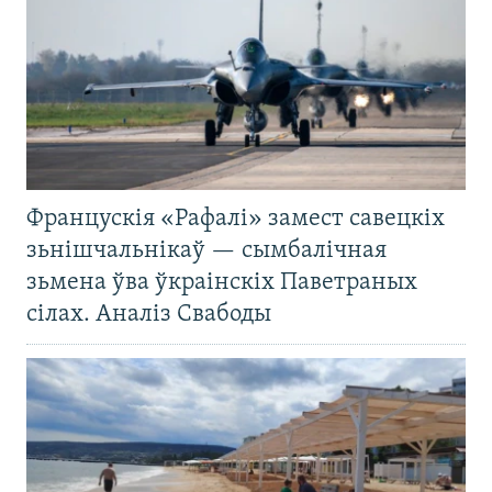
Францускія «Рафалі» замест савецкіх
зьнішчальнікаў — сымбалічная
зьмена ўва ўкраінскіх Паветраных
сілах. Аналіз Свабоды