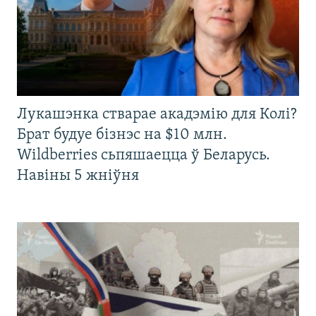
Лукашэнка стварае акадэмію для Колі?
Брат будуе бізнэс на $10 млн.
Wildberries сьпяшаецца ў Беларусь.
Навіны 5 жніўня