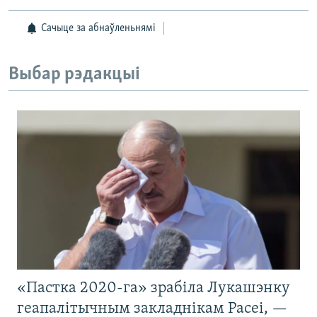
Сачыце за абнаўленьнямі
Выбар рэдакцыі
«Пастка 2020-га» зрабіла Лукашэнку
геапалітычным закладнікам Расеі, —