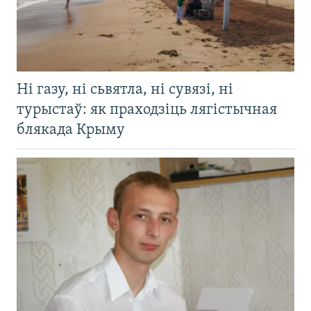
Ні газу, ні сьвятла, ні сувязі, ні
турыстаў: як праходзіць лягістычная
блякада Крыму