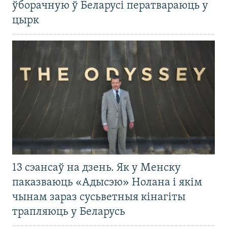
ўборачную ў Беларусі ператвараюць у
цырк
13 сэансаў на дзень. Як у Менску
паказваюць «Адысэю» Нолана і якім
чынам зараз сусьветныя кінагіты
трапляюць у Беларусь