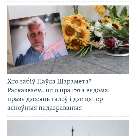
Хто забіў Паўла Шарамета?
Расказваем, што пра гэта вядома
празь дзесяць гадоў і дзе цяпер
асноўныя падазраваныя