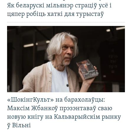
Як беларускі мільянэр страціў усё і
цяпер робіць хаткі для турыстаў
«ШокінгКульт» на барахолаўцы:
Максім Жбанкоў прэзэнтаваў сваю
новую кнігу на Кальварыйскім рынку
ў Вільні