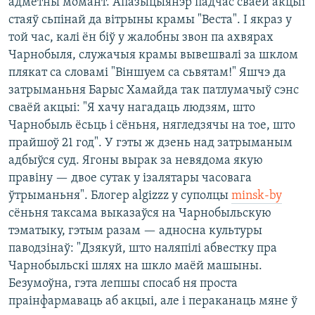
адметны момант. Апазыцыянэр падчас сваёй акцыі
стаяў сьпінай да вітрыны крамы "Веста". І якраз у
той час, калі ён біў у жалобны звон па ахвярах
Чарнобыля, служачыя крамы вывешвалі за шклом
плякат са словамі "Віншуем са сьвятам!" Яшчэ да
затрыманьня Барыс Хамайда так патлумачыў сэнс
сваёй акцыі: "Я хачу нагадаць людзям, што
Чарнобыль ёсьць і сёньня, нягледзячы на тое, што
прайшоў 21 год". У гэты ж дзень над затрыманым
адбыўся суд. Ягоны вырак за невядома якую
правіну — двое сутак у ізалятары часовага
ўтрыманьня". Блогер algizzz у суполцы
minsk-by
сёньня таксама выказаўся на Чарнобыльскую
тэматыку, гэтым разам — адносна культуры
паводзінаў: "Дзякуй, што наляпілі абвестку пра
Чарнобыльскі шлях на шкло маёй машыны.
Безумоўна, гэта лепшы спосаб ня проста
праінфармаваць аб акцыі, але і пераканаць мяне ў