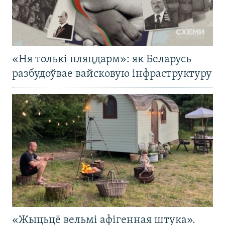
«Ня толькі пляцдарм»: як Беларусь
разбудоўвае вайсковую інфраструктуру
«Жыцьцё вельмі афігенная штука».