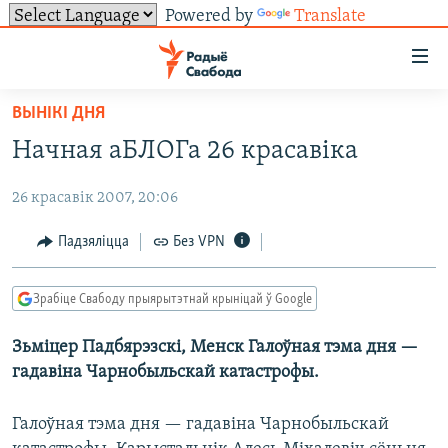
Powered by
Translate
Лінкі
ўнівэрсальнага
доступу
ВЫНІКІ ДНЯ
НАВІНЫ
Перайсьці
Начная аБЛОГа 26 красавіка
да
ТОЛЬКІ НА СВАБОДЗЕ
УСЕ НАВІНЫ
галоўнага
26 красавік 2007, 20:06
СУВЯЗЬ
ВІДЭА І ФОТА
ТЭСТЫ
зьместу
Перайсьці
ПАДПІСАЦЦА
ЛЮДЗІ
БЛОГІ
АБЫСЬЦІ БЛЯКАВАНЬНЕ
Падзяліцца
Без VPN
да
ПАЛІТЫКА
ГІСТОРЫЯ НА СВАБОДЗЕ
ПАДЗЯЛІЦЦА ІНФАРМАЦЫЯЙ
RSS
галоўнай
САЧЫЦЕ ЗА АБНАЎЛЕНЬНЯМІ
Зрабіце Свабоду прыярытэтнай крыніцай ў Google
навігацыі
ЭКАНОМІКА
ПАДКАСТЫ
ПАДКАСТЫ
Перайсьці
Зьміцер Падбярэзскі, Менск Галоўная тэма дня —
ВАЙНА
КНІГІ
FACEBOOK
да
гадавіна Чарнобыльскай катастрофы.
БЕЛАРУСЫ НА ВАЙНЕ
АЎДЫЁКНІГІ
TWITTER
пошуку
ПАЛІТВЯЗЬНІ
PREMIUM
Галоўная тэма дня — гадавіна Чарнобыльскай
Усе сайты РС/РСЭ