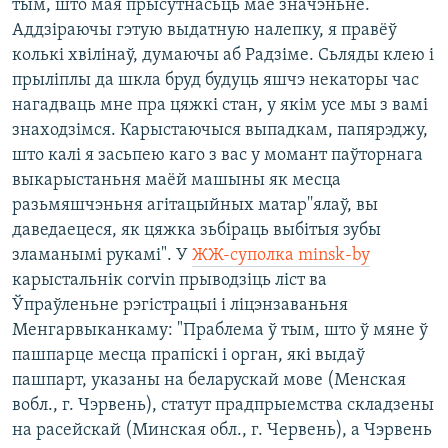
тым, што мая прысутнасьць мае значэньне.
Аддзіраючы гэтую выдатную налепку, я правёў
колькі хвілінаў, думаючы аб Радзіме. Сьляды клею і
прыліплы да шкла бруд будуць яшчэ некаторы час
нагадваць мне пра цяжкі стан, у якім усе мы з вамі
знаходзімся. Карыстаючыся выпадкам, папярэджу,
што калі я засьпею каго з вас у момант паўторнага
выкарыстаньня маёй машыны як месца
разьмяшчэньня агітацыйных матар''ялаў, вы
даведаецеся, як цяжка зьбіраць выбітыя зубы
зламанымі рукамі". У
ЖЖ-суполка minsk-by
карыстальнік corvin прыводзіць ліст ва
Ўпраўленьне рэгістрацыі і ліцэнзаваньня
Менгарвыканкаму: "Праблема ў тым, што ў мяне ў
пашпарце месца прапіскі і орган, які выдаў
пашпарт, указаны на беларускай мове (Менская
вобл., г. Чэрвень), статут прадпрыемства складзены
на расейскай (Минская обл., г. Червень), а Чэрвень