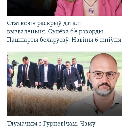
Статкевіч раскрыў дэталі
вызваленьня. Сьпёка б’е рэкорды.
Пашпарты беларусаў. Навіны 6 жніўня
Тлумачым з Гурневічам. Чаму