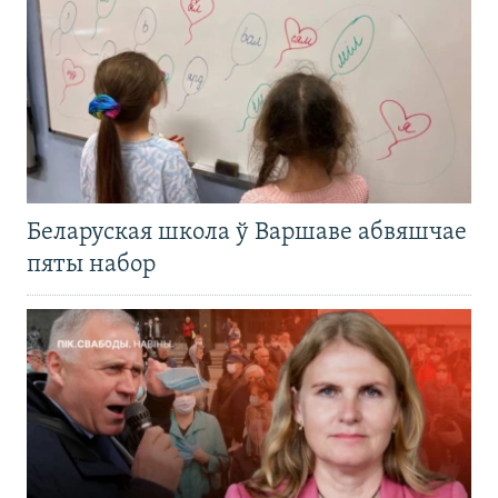
Беларуская школа ў Варшаве абвяшчае
пяты набор