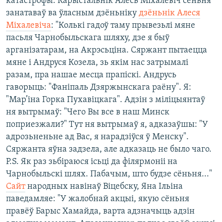
катастрофы. Карыстальнік Алесь Міхалевіч сёньня
КУЛЬТУРА
МОВА
занатаваў ва ўласным дзёньніку
дзёньнік Алеся
КАЛЯНДАР
НА ХВАЛЯХ СВАБОДЫ
Міхалевіча
: "Колькі гадоў таму прывезьлі мяне
пасьля Чарнобыльскага шляху, дзе я быў
арганізатарам, на Акрэсьціна. Сяржант пытаецца
мяне і Андруся Козела, зь якім нас затрымалі
разам, пра нашае месца прапіскі. Андрусь
гаворыць: "Фаніпаль Дзяржынскага раёну". Я:
"Мар’іна Горка Пухавіцкага". Адзін з міліцыянтаў
ня вытрымаў: "Чего Вы все в наш Минск
поприезжали?" Тут ня вытрымаў я, адказаўшы: "У
адрозьненьне ад Вас, я нарадзіўся ў Менску".
Сяржанта яўна задзела, але адказаць не было чаго.
P.S. Як раз зьбіраюся ісьці да філярмоніі на
Чарнобыльскі шлях. Пабачым, што будзе сёньня..."
Сайт
народных навінаў Віцебску, Яна Ільіна
паведамляе: "У жалобнай акцыі, якую сёньня
правёў Барыс Хамайда, варта адзначыць адзін