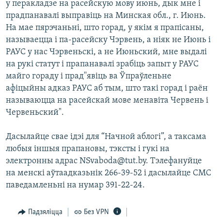
у перакладзе на расейскую мову июнь, дык мне і
прадпанавалі выправіць на Минская обл., г. Июнь.
На мае пярэчаньні, што горад, у якім я прапісаны,
называецца і па-расейску Чэрвень, а ніяк не Июнь і
РАУС у нас Чэрвеньскі, а не Июньский, мне выдалі
на рукі статут і прапанавалі зрабіць запыт у РАУС
майго гораду і прад''явіць ва Ўпраўленьне
афіцыйны адказ РАУС аб тым, што такі горад і раён
называюцца на расейскай мове менавіта Червень і
Червеньский".
Дасылайце свае ідэі для “Начной аблогі”, а таксама
любыя іншыя прапановы, тэксты і гукі на
электронны адрас NSvaboda@tut.by. Тэлефануйце
на менскі аўтаадказьнік 266-39-52 і дасылайце СМС
паведамленьні на нумар 391-22-24.
Падзяліцца
Без VPN