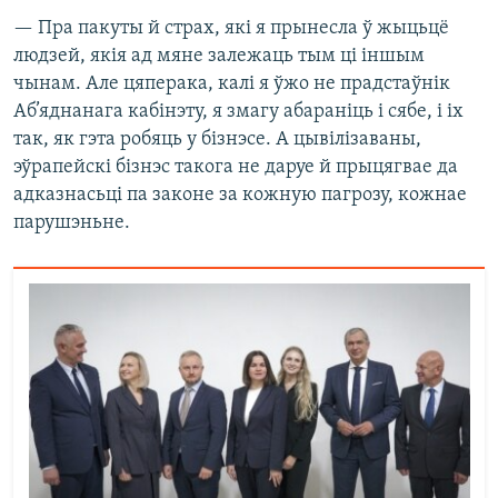
— Пра пакуты й страх, які я прынесла ў жыцьцё
людзей, якія ад мяне залежаць тым ці іншым
чынам. Але цяперака, калі я ўжо не прадстаўнік
Аб’яднанага кабінэту, я змагу абараніць і сябе, і іх
так, як гэта робяць у бізнэсе. А цывілізаваны,
эўрапейскі бізнэс такога не даруе й прыцягвае да
адказнасьці па законе за кожную пагрозу, кожнае
парушэньне.