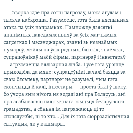
— Гаворка ідзе пра сотні пагрозаў, можа агулам і
тысяча набярэцца. Разумееце, гэта была няспынная
атака па ўсіх напрамках. Памножце дзясяткі
ананімных паведамленьняў ва ўсіх магчымых
сацсетках і мэсэнджарах, званкі зь незнаёмых
нумароў, мэйлы на ўсіх родных, блізкіх, знаёмых,
супрацоўнікаў маёй фірмы, партнэраў і інвэстараў
— атрымаецца вялізарная лічба. І ўсё гэта ўрэшце
прыходзіла да мяне: супрацоўнікі пачалі баяцца за
сваю бясьпеку, партнэры не разумелі, чым гэта
скончыцца й калі, інвэстары — проста былі ў шоку,
бо ўчора яны нічога ня ведалі ані пра Беларусь, ані
пра асаблівасьці палітычнага жыцьця беларускага
грамадзтва, а сёньня ім пагражаюць ці то
спэцслужбы, ці то хто... Для іх гэта сюррэалістычная
сытуацыя, як у кашмары.