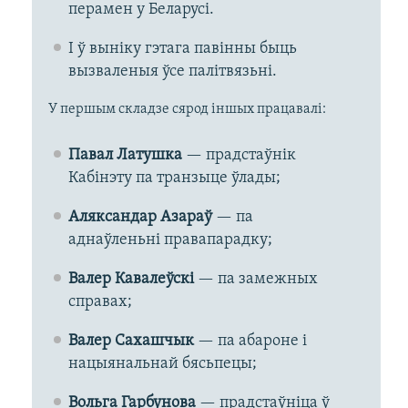
перамен у Беларусі.
І ў выніку гэтага павінны быць
вызваленыя ўсе палітвязьні.
У першым складзе сярод іншых працавалі:
Павал Латушка
— прадстаўнік
Кабінэту па транзыце ўлады;
Аляксандар Азараў
— па
аднаўленьні правапарадку;
Валер Кавалеўскі
— па замежных
справах;
Валер Сахашчык
— па абароне і
нацыянальнай бясьпецы;
Вольга Гарбунова
— прадстаўніца ў