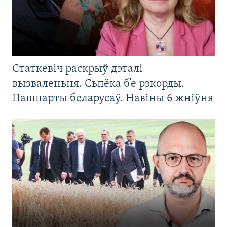
Статкевіч раскрыў дэталі
вызваленьня. Сьпёка б’е рэкорды.
Пашпарты беларусаў. Навіны 6 жніўня