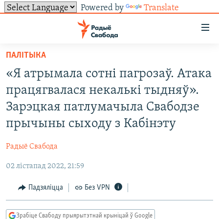
Powered by
Translate
Лінкі
ўнівэрсальнага
доступу
ПАЛІТЫКА
НАВІНЫ
Перайсьці
«Я атрымала сотні пагрозаў. Атака
да
ТОЛЬКІ НА СВАБОДЗЕ
УСЕ НАВІНЫ
працягвалася некалькі тыдняў».
галоўнага
СУВЯЗЬ
ВІДЭА І ФОТА
ТЭСТЫ
зьместу
Зарэцкая патлумачыла Свабодзе
Перайсьці
ПАДПІСАЦЦА
ЛЮДЗІ
БЛОГІ
АБЫСЬЦІ БЛЯКАВАНЬНЕ
прычыны сыходу з Кабінэту
да
ПАЛІТЫКА
ГІСТОРЫЯ НА СВАБОДЗЕ
ПАДЗЯЛІЦЦА ІНФАРМАЦЫЯЙ
RSS
галоўнай
САЧЫЦЕ ЗА АБНАЎЛЕНЬНЯМІ
Радыё Свабода
навігацыі
ЭКАНОМІКА
ПАДКАСТЫ
ПАДКАСТЫ
Перайсьці
02 лістапад 2022, 21:59
ВАЙНА
КНІГІ
FACEBOOK
да
Падзяліцца
Без VPN
БЕЛАРУСЫ НА ВАЙНЕ
АЎДЫЁКНІГІ
TWITTER
пошуку
ПАЛІТВЯЗЬНІ
PREMIUM
Усе сайты РС/РСЭ
Зрабіце Свабоду прыярытэтнай крыніцай ў Google