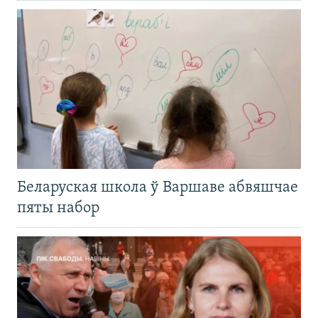
Беларуская школа ў Варшаве абвяшчае
пяты набор