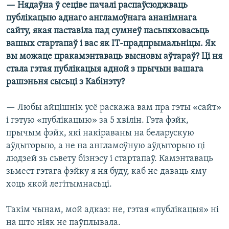
— Нядаўна ў сеціве пачалі распаўсюджваць
публікацыю аднаго англамоўнага ананімнага
сайту, якая паставіла пад сумнеў пасьпяховасьць
вашых стартапаў і вас як ІТ-прадпрымальніцы. Як
вы можаце пракамэнтаваць высновы аўтараў? Ці ня
стала гэтая публікацыя адной з прычын вашага
рашэньня сысьці з Кабінэту?
— Любы айцішнік усё раскажа вам пра гэты «сайт»
і гэтую «публікацыю» за 5 хвілін. Гэта фэйк,
прычым фэйк, які накіраваны на беларускую
аўдыторыю, а не на англамоўную аўдыторыю ці
людзей зь сьвету бізнэсу і стартапаў. Камэнтаваць
зьмест гэтага фэйку я ня буду, каб не даваць яму
хоць якой легітымнасьці.
Такім чынам, мой адказ: не, гэтая «публікацыя» ні
на што ніяк не паўплывала.