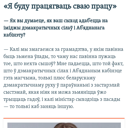
«Я буду працягваць сваю працу»
— Як вы думаеце, як ваш сыход адаб’ецца на
іміджы дэмакратычных сілаў і Аб’яднанага
кабінэту?
— Калі мы змагаемся за грамадзтва, у якім павінна
быць зьмена ўлады, то чаму нас павінна пужаць
тое, што нехта сышоў? Мне падаецца, што той факт,
што ў дэмакратычных сілах і Аб’яднаным кабінэце
гэта магчыма, толькі плюс беларускаму
дэмакратычнаму руху ў параўнаньні з застарэлай
сыстэмай, якая ніяк ня можа зьмяніцца ўжо
трыццаць гадоў, і калі міністар сыходзіць з пасады
— то толькі каб заняць іншую.