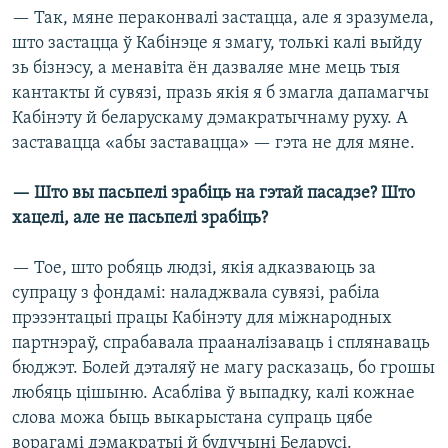
— Так, мяне пераконвалі застацца, але я зразумела,
што застацца ў Кабінэце я змагу, толькі калі выйду
зь бізнэсу, а менавіта ён дазваляе мне мець тыя
кантакты й сувязі, празь якія я б змагла дапамагчы
Кабінэту й беларускаму дэмакратычнаму руху. А
заставацца «абы заставацца» — гэта не для мяне.
— Што вы пасьпелі зрабіць на гэтай пасадзе? Што
хацелі, але не пасьпелі зрабіць?
— Тое, што робяць людзі, якія адказваюць за
супрацу з фондамі: наладжвала сувязі, рабіла
прэзэнтацыі працы Кабінэту для міжнародных
партнэраў, спрабавала прааналізаваць і сплянаваць
бюджэт. Болей дэталяў не магу расказаць, бо грошы
любяць цішыню. Асабліва ў выпадку, калі кожнае
слова можа быць выкарыстана супраць цябе
ворагамі дэмакратыі й будучыні Беларусі.