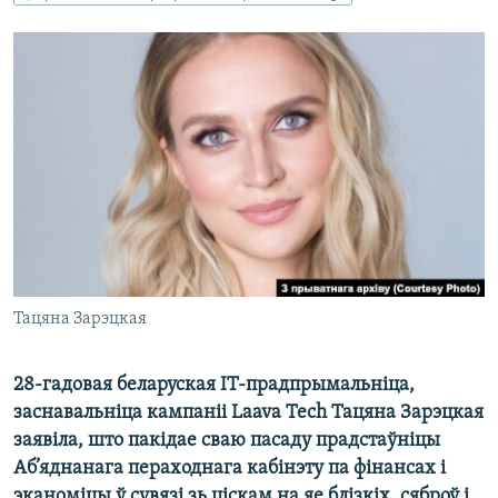
КУЛЬТУРА
МОВА
КАЛЯНДАР
НА ХВАЛЯХ СВАБОДЫ
Тацяна Зарэцкая
28-гадовая беларуская IT-прадпрымальніца,
заснавальніца кампаніі Laava Tech Тацяна Зарэцкая
заявіла, што пакідае сваю пасаду прадстаўніцы
Аб’яднанага пераходнага кабінэту па фінансах і
эканоміцы ў сувязі зь ціскам на яе блізкіх, сяброў і