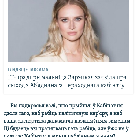
ГЛЯДЗІЦЕ ТАКСАМА:
ІТ-прадпрымальніца Зарэцкая заявіла пра
сыход з Аб’яднанага пераходнага кабінэту
— Вы падкрэсьлівалі, што прыйшлі ў Кабінэт ня
дзеля таго, каб рабіць палітычную кар’еру, а каб
ваша экспэртыза дапамагла пазытыўным зьменам.
Ці будзеце вы працягваць гэта рабіць, але ўжо ня ў
складзе Кабінэту, а менш публічным чынам?