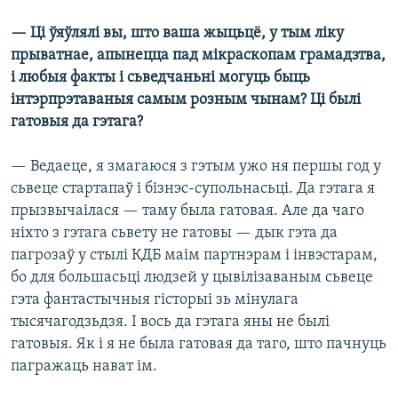
— Ці ўяўлялі вы, што ваша жыцьцё, у тым ліку
прыватнае, апынецца пад мікраскопам грамадзтва,
і любыя факты і сьведчаньні могуць быць
інтэрпрэтаваныя самым розным чынам? Ці былі
гатовыя да гэтага?
— Ведаеце, я змагаюся з гэтым ужо ня першы год у
сьвеце стартапаў і бізнэс-супольнасьці. Да гэтага я
прызвычаілася — таму была гатовая. Але да чаго
ніхто з гэтага сьвету не гатовы — дык гэта да
пагрозаў у стылі КДБ маім партнэрам і інвэстарам,
бо для большасьці людзей у цывілізаваным сьвеце
гэта фантастычныя гісторыі зь мінулага
тысячагодзьдзя. І вось да гэтага яны не былі
гатовыя. Як і я не была гатовая да таго, што пачнуць
пагражаць нават ім.