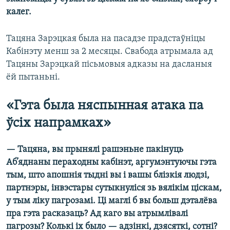
калег.
Тацяна Зарэцкая была на пасадзе прадстаўніцы
Кабінэту менш за 2 месяцы. Свабода атрымала ад
Тацяны Зарэцкай пісьмовыя адказы на дасланыя
ёй пытаньні.
«Гэта была няспынная атака па
ўсіх напрамках»
— Тацяна, вы прынялі рашэньне пакінуць
Аб’яднаны пераходны кабінэт, аргумэнтуючы гэта
тым, што апошнія тыдні вы і вашы блізкія людзі,
партнэры, інвэстары сутыкнуліся зь вялікім ціскам,
у тым ліку пагрозамі. Ці маглі б вы больш дэталёва
пра гэта расказаць? Ад каго вы атрымлівалі
пагрозы? Колькі іх было — адзінкі, дзясяткі, сотні?