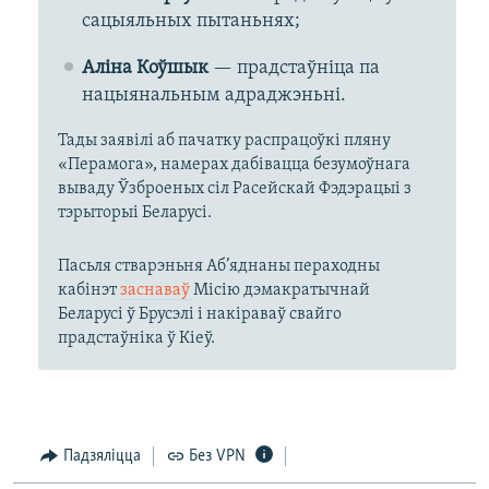
сацыяльных пытаньнях;
Аліна Коўшык
— прадстаўніца па
нацыянальным адраджэньні.
Тады заявілі аб пачатку распрацоўкі пляну
«Перамога», намерах дабівацца безумоўнага
вываду Ўзброеных сіл Расейскай Фэдэрацыі з
тэрыторыі Беларусі.
Пасьля стварэньня Аб’яднаны пераходны
кабінэт
заснаваў
Місію дэмакратычнай
Беларусі ў Брусэлі і накіраваў свайго
прадстаўніка ў Кіеў.
Падзяліцца
Без VPN