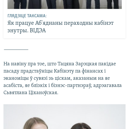
ГЛЯДЗІЦЕ ТАКСАМА:
Як працуе Аб'яднаны пераходны кабінэт
знутры. ВІДЭА
——————
На навіну пра тое, што Тацяна Зарэцкая пакідае
пасаду прадстаўніцы Кабінэту па фінансах і
эканоміцы ў сувязі зь ціскам, аказаным на яе
асабіста, яе блізкіх і бізнэс-партнэраў, адрэагавала
Сьвятлана Ціханоўская.