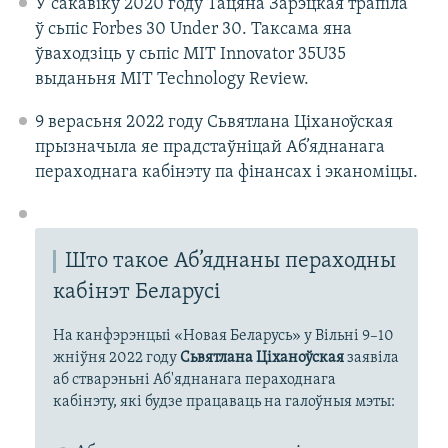
У сакавіку 2020 году Тацяна Зарэцкая трапіла
ў сьпіс Forbes 30 Under 30. Таксама яна
ўваходзіць у сьпіс MIT Innovator 35U35
выданьня MIT Technology Review.
9 верасьня 2022 году Сьвятлана Ціханоўская
прызначыла яе прадстаўніцай Аб’яднанага
пераходнага кабінэту па фінансах і эканоміцы.
Што такое Аб’яднаны пераходны
кабінэт Беларусі
На канфэрэнцыі «Новая Беларусь» у Вільні 9–10
жніўня 2022 году
Сьвятлана Ціханоўская
заявіла
аб стварэньні Аб'яднанага пераходнага
кабінэту, які будзе працаваць на галоўныя мэты: