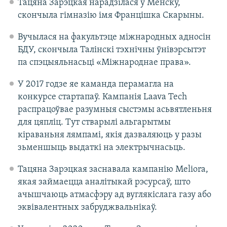
Тацяна Зарэцкая нарадзілася ў Менску,
скончыла гімназію імя Францішка Скарыны.
Вучылася на факультэце міжнародных адносін
БДУ, скончыла Талінскі тэхнічны ўнівэрсытэт
па спэцыяльнасьці «Міжнароднае права».
У 2017 годзе яе каманда перамагла на
конкурсе стартапаў. Кампанія Laava Tech
распрацоўвае разумныя сыстэмы асьвятленьня
для цяпліц. Тут стварылі альгарытмы
кіраваньня лямпамі, якія дазваляюць у разы
зьменшыць выдаткі на электрычнасьць.
Тацяна Зарэцкая заснавала кампанію Meliora,
якая займаецца аналітыкай рэсурсаў, што
ачышчаюць атмасфэру ад вуглякіслага газу або
эквівалентных забруджвальнікаў.