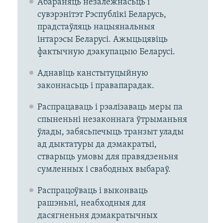
Абараняць незалежнасьць і
сувэрэнітэт Рэспублікі Беларусь,
прадстаўляць нацыянальныя
інтарэсы Беларусі. Ажыцьцявіць
фактычную дэакупацыю Беларусі.
Аднавіць канстытуцыйную
законнасьць і правапарадак.
Распрацаваць і рэалізаваць меры па
спыненьні незаконнага ўтрыманьня
ўлады, забясьпечыць транзыт улады
ад дыктатуры да дэмакратыі,
стварыць умовы для правядзеньня
сумленных і свабодных выбараў.
Распрацоўваць і выконваць
рашэньні, неабходныя для
дасягненьня дэмакратычных