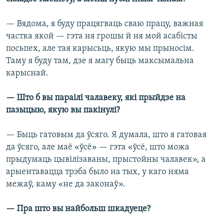
— Вядома, я буду працягваць сваю працу, важная
частка якой — гэта ня грошы й ня мой асабісты
посьпех, але тая карысьць, якую мы прыносім.
Таму я буду там, дзе я магу быць максымальна
карыснай.
— Што б вы параілі чалавеку, які прыйдзе на
пазыцыю, якую вы пакінулі?
— Быць гатовым да ўсяго. Я думала, што я гатовая
да ўсяго, але маё «ўсё» — гэта «ўсё, што можа
прыдумаць цывілізаваны, прыстойны чалавек», а
арыентавацца трэба было на тых, у каго няма
межаў, каму «не да законаў».
— Пра што вы найбольш шкадуеце?