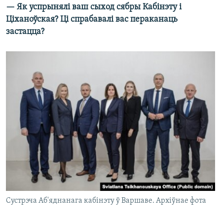
— Як успрынялі ваш сыход сябры Кабінэту і
Ціханоўская? Ці спрабавалі вас пераканаць
застацца?
Сустрэча Аб'яднанага кабінэту ў Варшаве. Архіўнае фота