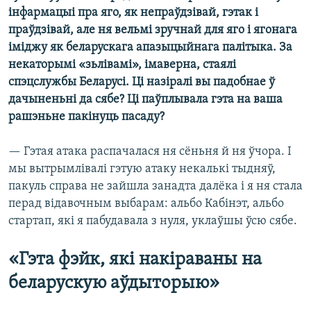
інфармацыі пра яго, як непраўдзівай, гэтак і
праўдзівай, але ня вельмі зручнай для яго і ягонага
іміджу як беларускага апазыцыйнага палітыка. За
некаторымі «зьлівамі», імаверна, стаялі
спэцслужбы Беларусі. Ці назіралі вы падобнае ў
дачыненьні да сябе? Ці паўплывала гэта на ваша
рашэньне пакінуць пасаду?
— Гэтая атака распачалася ня сёньня й ня ўчора. І
мы вытрымлівалі гэтую атаку некалькі тыдняў,
пакуль справа не зайшла занадта далёка і я ня стала
перад відавочным выбарам: альбо Кабінэт, альбо
стартап, які я пабудавала з нуля, уклаўшы ўсю сябе.
«Гэта фэйк, які накіраваны на
беларускую аўдыторыю»