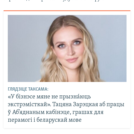
ГЛЯДЗІЦЕ ТАКСАМА:
«У бізнэсе мяне не прызнáюць
экстрэмісткай». Тацяна Зарэцкая аб працы
ў Аб’яднаным кабінэце, грашах для
перамогі і беларускай мове