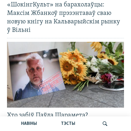
«ШокінгКульт» на барахолаўцы:
Максім Жбанкоў прэзэнтаваў сваю
новую кнігу на Кальварыйскім рынку
ў Вільні
Хто забіў Паўла Шарамета?
Расказваем, што пра гэта вядома
НАВІНЫ
ТЭСТЫ