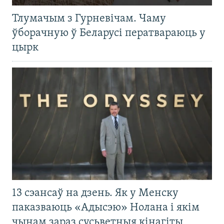
Тлумачым з Гурневічам. Чаму
ўборачную ў Беларусі ператвараюць у
цырк
13 сэансаў на дзень. Як у Менску
паказваюць «Адысэю» Нолана і якім
чынам зараз сусьветныя кінагіты