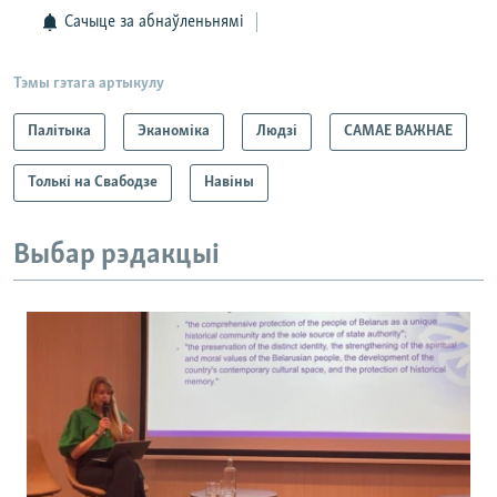
Сачыце за абнаўленьнямі
Тэмы гэтага артыкулу
Палітыка
Эканоміка
Людзі
САМАЕ ВАЖНАЕ
Толькі на Свабодзе
Навіны
Выбар рэдакцыі