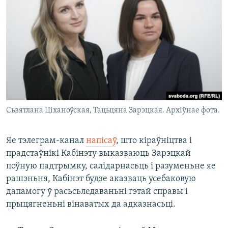
Сьвятлана Ціханоўская, Тацьцяна Зарэцкая. Архіўнае фота.
Яе тэлеграм-канал
напісаў
, што кіраўніцтва і
прадстаўнікі Кабінэту выказваюць Зарэцкай
поўную падтрымку, салідарнасьць і разуменьне яе
рашэньня, Кабінэт будзе аказваць усебаковую
дапамогу ў расьсьледаваньні гэтай справы і
прыцягненьні вінаватых да адказнасьці.