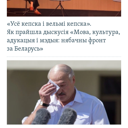
«Усё кепска і вельмі кепска».
Як прайшла дыскусія «Мова, культура,
адукацыя і мэдыя: нябачны фронт
за Беларусь»