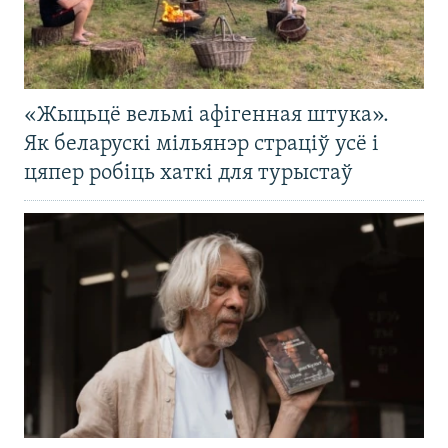
«Жыцьцё вельмі афігенная штука».
Як беларускі мільянэр страціў усё і
цяпер робіць хаткі для турыстаў