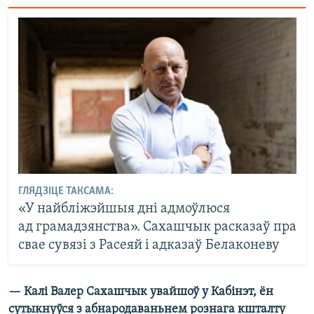
ГЛЯДЗІЦЕ ТАКСАМА:
«У найбліжэйшыя дні адмоўлюся
ад грамадзянства». Сахашчык расказаў пра
свае сувязі з Расеяй і адказаў Белаконеву
— Калі Валер Сахашчык увайшоў у Кабінэт, ён
сутыкнуўся з абнародаваньнем рознага кшталту