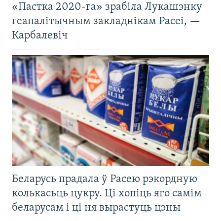
«Пастка 2020-га» зрабіла Лукашэнку
геапалітычным закладнікам Расеі, —
Карбалевіч
Беларусь прадала ў Расею рэкордную
колькасьць цукру. Ці хопіць яго самім
беларусам і ці ня вырастуць цэны