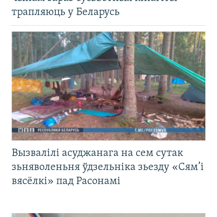
трапляюць у Беларусь
Вызвалілі асуджанага на сем сутак
зьняволеньня ўдзельніка зьезду «Сям’і
вясёлкі» пад Расонамі