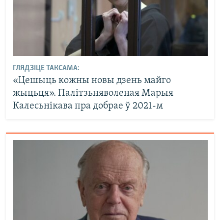
ГЛЯДЗІЦЕ ТАКСАМА:
«Цешыць кожны новы дзень майго
жыцьця». Палітзьняволеная Марыя
Калесьнікава пра добрае ў 2021-м