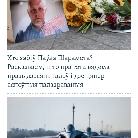
Хто забіў Паўла Шарамета?
Расказваем, што пра гэта вядома
празь дзесяць гадоў і дзе цяпер
асноўныя падазраваныя