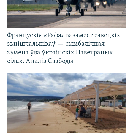
Францускія «Рафалі» замест савецкіх
зьнішчальнікаў — сымбалічная
зьмена ўва ўкраінскіх Паветраных
сілах. Аналіз Свабоды