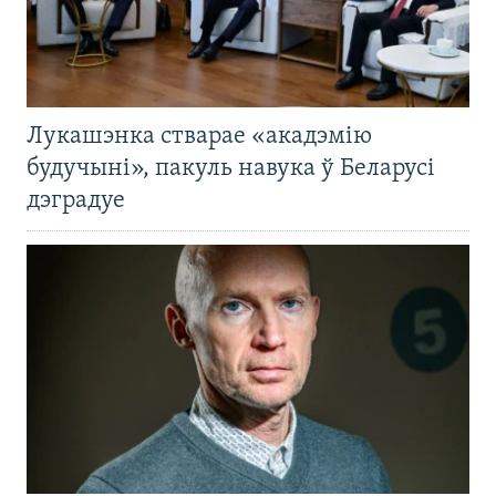
Лукашэнка стварае «акадэмію
будучыні», пакуль навука ў Беларусі
дэградуе