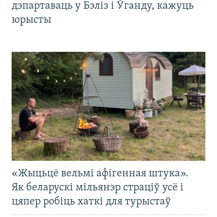
дэпартаваць у Бэліз і Ўганду, кажуць
юрысты
«Жыцьцё вельмі афігенная штука».
Як беларускі мільянэр страціў усё і
цяпер робіць хаткі для турыстаў