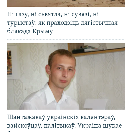
Ні газу, ні сьвятла, ні сувязі, ні
турыстаў: як праходзіць лягістычная
блякада Крыму
Шантажаваў украінскіх валянтэраў,
вайскоўцаў, палітыкаў. Украіна шукае