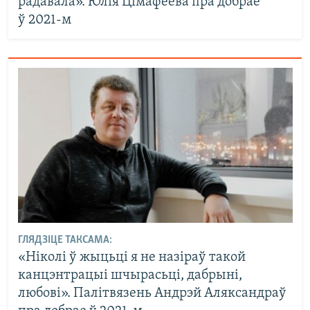
радавала». Юлія Цімафеева пра добрае
ў 2021-м
ГЛЯДЗІЦЕ ТАКСАМА:
«Ніколі ў жыцьці я не назіраў такой
канцэнтрацыі шчырасьці, дабрыні,
любові». Палітвязень Андрэй Аляксандраў