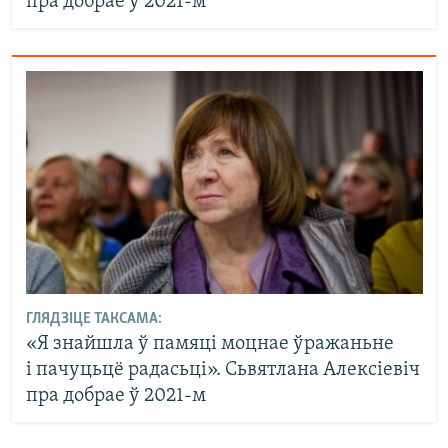
пра добрае ў 2021-м
ГЛЯДЗІЦЕ ТАКСАМА:
«Я знайшла ў памяці моцнае ўражаньне
і пачуцьцё радасьці». Сьвятлана Алексіевіч
пра добрае ў 2021-м