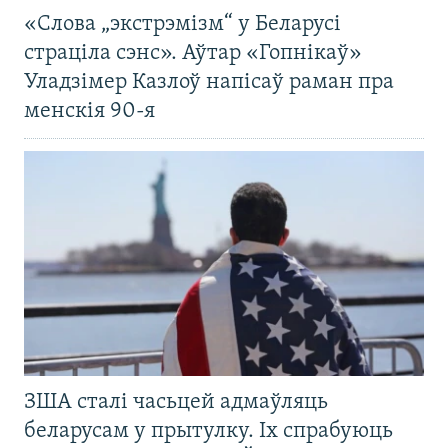
«Слова „экстрэмізм“ у Беларусі
страціла сэнс». Аўтар «Гопнікаў»
Уладзімер Казлоў напісаў раман пра
менскія 90-я
ЗША сталі часьцей адмаўляць
беларусам у прытулку. Іх спрабуюць