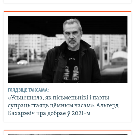
ГЛЯДЗІЦЕ ТАКСАМА:
«Усьцешыла, як пісьменьнікі і паэты
супрацьстаяць цёмным часам». Альгерд
Бахарэвіч пра добрае ў 2021-м