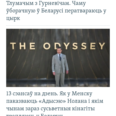
Тлумачым з Гурневічам. Чаму
ўборачную ў Беларусі ператвараюць у
цырк
13 сэансаў на дзень. Як у Менску
паказваюць «Адысэю» Нолана і якім
чынам зараз сусьветныя кінагіты