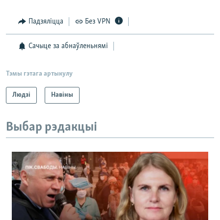
Падзяліцца
Без VPN
Сачыце за абнаўленьнямі
Тэмы гэтага артыкулу
Людзі
Навіны
Выбар рэдакцыі