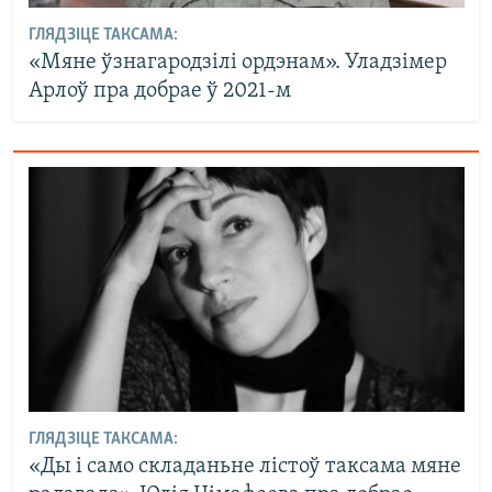
ГЛЯДЗІЦЕ ТАКСАМА:
«Мяне ўзнагародзілі ордэнам». Уладзімер
Арлоў пра добрае ў 2021-м
ГЛЯДЗІЦЕ ТАКСАМА:
«Ды і само складаньне лістоў таксама мяне