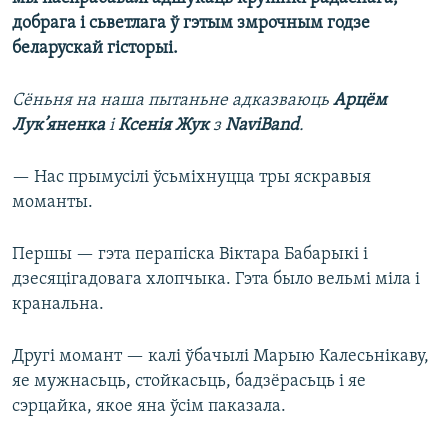
добрага і сьветлага ў гэтым змрочным годзе
беларускай гісторыі.
Сёньня на наша пытаньне адказваюць
Арцём
Лук’яненка
і
Ксенія Жук
з
NaviBand
.
— Нас прымусілі ўсьміхнуцца тры яскравыя
моманты.
Першы — гэта перапіска Віктара Бабарыкі і
дзесяцігадовага хлопчыка. Гэта было вельмі міла і
кранальна.
Другі момант — калі ўбачылі Марыю Калесьнікаву,
яе мужнасьць, стойкасьць, бадзёрасьць і яе
сэрцайка, якое яна ўсім паказала.