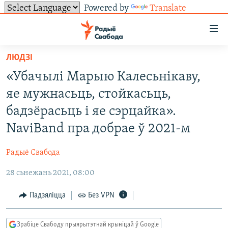
Powered by
Translate
Лінкі
ўнівэрсальнага
доступу
ЛЮДЗІ
НАВІНЫ
Перайсьці
«Убачылі Марыю Калесьнікаву,
да
ТОЛЬКІ НА СВАБОДЗЕ
УСЕ НАВІНЫ
яе мужнасьць, стойкасьць,
галоўнага
СУВЯЗЬ
ВІДЭА І ФОТА
ТЭСТЫ
зьместу
бадзёрасьць і яе сэрцайка».
Перайсьці
ПАДПІСАЦЦА
ЛЮДЗІ
БЛОГІ
АБЫСЬЦІ БЛЯКАВАНЬНЕ
NaviBand пра добрае ў 2021-м
да
ПАЛІТЫКА
ГІСТОРЫЯ НА СВАБОДЗЕ
ПАДЗЯЛІЦЦА ІНФАРМАЦЫЯЙ
RSS
галоўнай
САЧЫЦЕ ЗА АБНАЎЛЕНЬНЯМІ
Радыё Свабода
навігацыі
ЭКАНОМІКА
ПАДКАСТЫ
ПАДКАСТЫ
Перайсьці
28 сьнежань 2021, 08:00
ВАЙНА
КНІГІ
FACEBOOK
да
Падзяліцца
Без VPN
БЕЛАРУСЫ НА ВАЙНЕ
АЎДЫЁКНІГІ
TWITTER
пошуку
ПАЛІТВЯЗЬНІ
PREMIUM
Усе сайты РС/РСЭ
Зрабіце Свабоду прыярытэтнай крыніцай ў Google