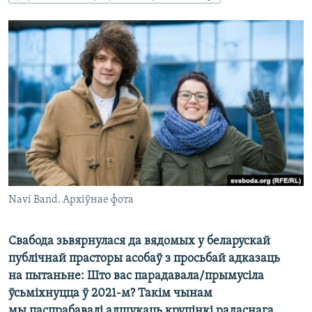
КУЛЬТУРА
МОВА
КАЛЯНДАР
НА ХВАЛЯХ СВАБОДЫ
Navi Band. Архіўнае фота
Свабода зьвярнулася да вядомых у беларускай
публічнай прасторы асобаў з просьбай адказаць
на пытаньне: Што вас парадавала/прымусіла
ўсьміхнуцца ў 2021-м? Такім чынам
мы паспрабавалі адшукаць крупінкі радаснага,