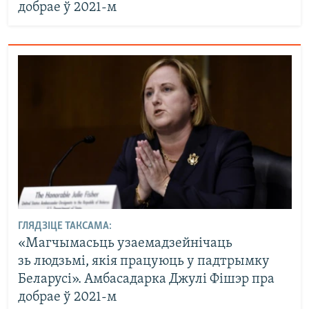
добрае ў 2021-м
ГЛЯДЗІЦЕ ТАКСАМА:
«Магчымасьць узаемадзейнічаць
зь людзьмі, якія працуюць у падтрымку
Беларусі». Амбасадарка Джулі Фішэр пра
добрае ў 2021-м