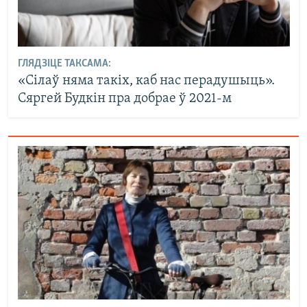
ГЛЯДЗІЦЕ ТАКСАМА:
«Сілаў няма такіх, каб нас перадушыць».
Сяргей Будкін пра добрае ў 2021-м