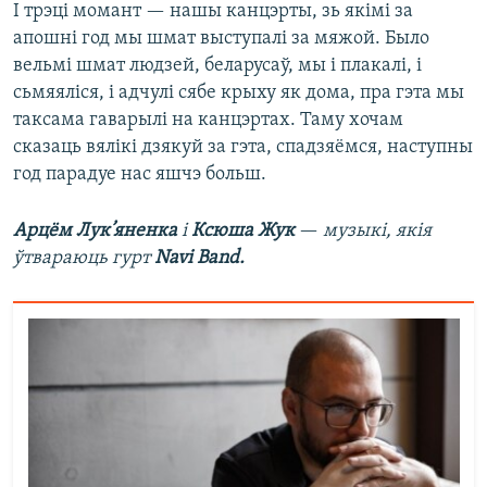
І трэці момант — нашы канцэрты, зь якімі за
апошні год мы шмат выступалі за мяжой. Было
вельмі шмат людзей, беларусаў, мы і плакалі, і
сьмяяліся, і адчулі сябе крыху як дома, пра гэта мы
таксама гаварылі на канцэртах. Таму хочам
сказаць вялікі дзякуй за гэта, спадзяёмся, наступны
год парадуе нас яшчэ больш.
Арцём Лук’яненка
і
Ксюша Жук
—
музыкі, якія
ўтвараюць гурт
Navi Band.