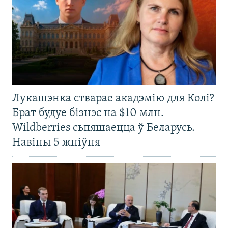
Лукашэнка стварае акадэмію для Колі?
Брат будуе бізнэс на $10 млн.
Wildberries сьпяшаецца ў Беларусь.
Навіны 5 жніўня