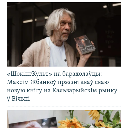
«ШокінгКульт» на барахолаўцы:
Максім Жбанкоў прэзэнтаваў сваю
новую кнігу на Кальварыйскім рынку
ў Вільні