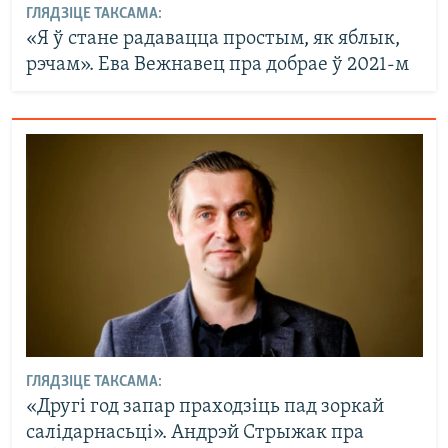
ГЛЯДЗІЦЕ ТАКСАМА:
«Я ў стане радавацца простым, як яблык,
рэчам». Ева Вежнавец пра добрае ў 2021-м
ГЛЯДЗІЦЕ ТАКСАМА:
«Другі год запар праходзіць пад зоркай
салідарнасьці». Андрэй Стрыжак пра