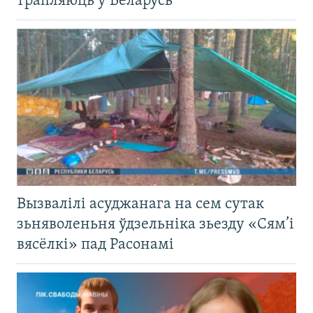
трапляюць у Беларусь
Вызвалілі асуджанага на сем сутак
зьняволеньня ўдзельніка зьезду «Сям’і
вясёлкі» пад Расонамі