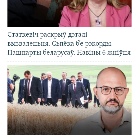
Статкевіч раскрыў дэталі
вызваленьня. Сьпёка б’е рэкорды.
Пашпарты беларусаў. Навіны 6 жніўня