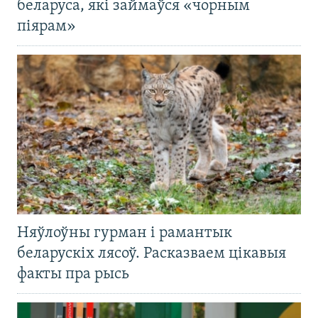
беларуса, які займаўся «чорным
піярам»
Няўлоўны гурман і рамантык
беларускіх лясоў. Расказваем цікавыя
факты пра рысь