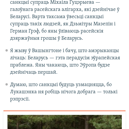
санкцыі супраць Міхаіла Гуцэрыева —
галоўнага расейскага алігарха, які дзейнічае ў
Беларусі. Варта таксама ўвесьці санкцыі
супраць такіх людзей, як Дзьмітры Мазепін і
Герман Грэф, бо яны ўліваюць расейскія
дзяржаўныя грошы ў Беларусь.
Я жыву ў Вашынгтоне і бачу, што амэрыканцы
лічаць: Беларусь — гэта перадусім эўрапейская
праблема. Яны чакаюць, што Эўропа будзе
дзейнічаць першай.
Думаю, што санкцыі будуць узмацняцца, бо
Лукашэнка ня робіць нічога добрага — толькі
рэпрэсіі.