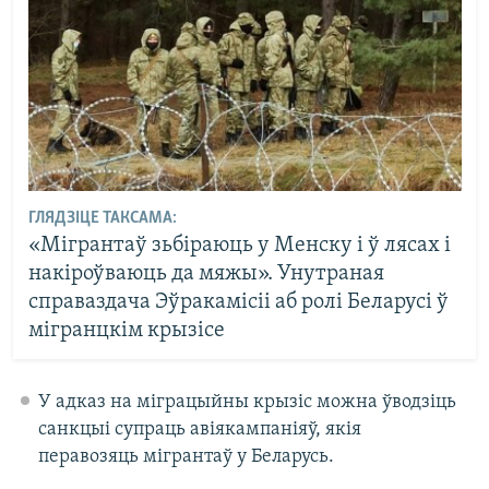
ГЛЯДЗІЦЕ ТАКСАМА:
«Мігрантаў зьбіраюць у Менску і ў лясах і
накіроўваюць да мяжы». Унутраная
справаздача Эўракамісіі аб ролі Беларусі ў
мігранцкім крызісе
У адказ на міграцыйны крызіс можна ўводзіць
санкцыі супраць авіякампаніяў, якія
перавозяць мігрантаў у Беларусь.