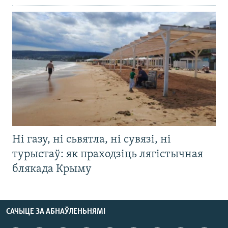
Ні газу, ні сьвятла, ні сувязі, ні
турыстаў: як праходзіць лягістычная
блякада Крыму
САЧЫЦЕ ЗА АБНАЎЛЕНЬНЯМІ