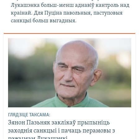
Лукашэнка больш-менш аднавіў кантроль над
краінай. Для Пуціна павольныя, паступовыя
санкцыі больш выгадныя.
ГЛЯДЗІЦЕ ТАКСАМА:
Зянон Пазьняк заклікаў прыпыніць
заходнія санкцыі і пачаць перамовы з