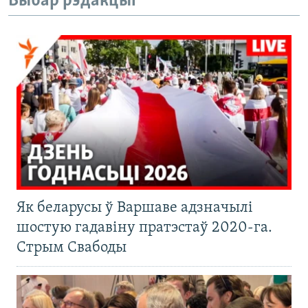
Выбар рэдакцыі
Як беларусы ў Варшаве адзначылі
шостую гадавіну пратэстаў 2020-га.
Стрым Свабоды