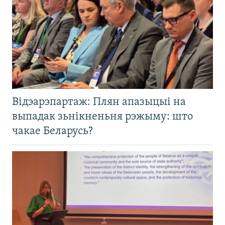
Відэарэпартаж: Плян апазыцыі на
выпадак зьнікненьня рэжыму: што
чакае Беларусь?