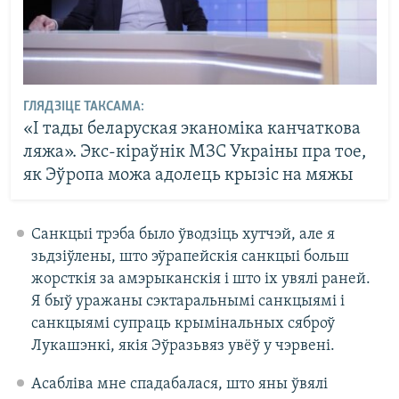
ГЛЯДЗІЦЕ ТАКСАМА:
«І тады беларуская эканоміка канчаткова
ляжа». Экс-кіраўнік МЗС Украіны пра тое,
як Эўропа можа адолець крызіс на мяжы
Санкцыі трэба было ўводзіць хутчэй, але я
зьдзіўлены, што эўрапейскія санкцыі больш
жорсткія за амэрыканскія і што іх увялі раней.
Я быў уражаны сэктаральнымі санкцыямі і
санкцыямі супраць крымінальных сяброў
Лукашэнкі, якія Эўразьвяз увёў у чэрвені.
Асабліва мне спадабалася, што яны ўвялі