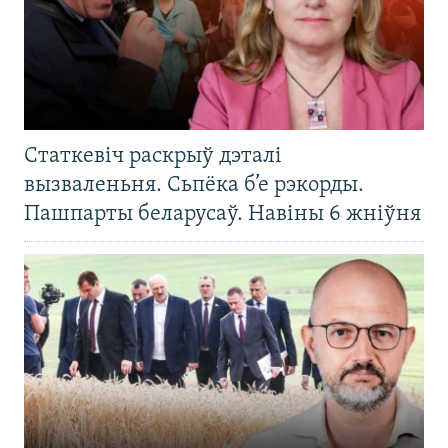
Статкевіч раскрыў дэталі
вызваленьня. Сьпёка б’е рэкорды.
Пашпарты беларусаў. Навіны 6 жніўня