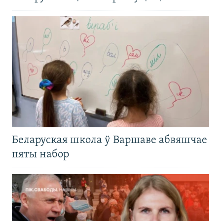
Беларуская школа ў Варшаве абвяшчае
пяты набор