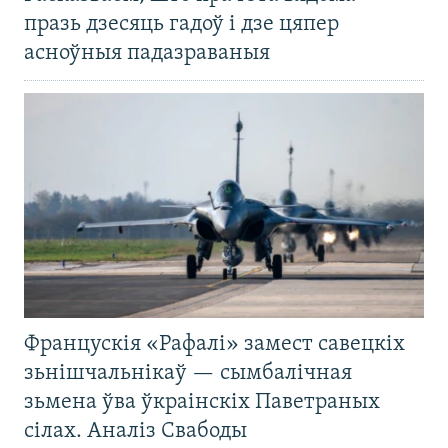
празь дзесяць гадоў і дзе цяпер
асноўныя падазраваныя
Францускія «Рафалі» замест савецкіх
зьнішчальнікаў — сымбалічная
зьмена ўва ўкраінскіх Паветраных
сілах. Аналіз Свабоды