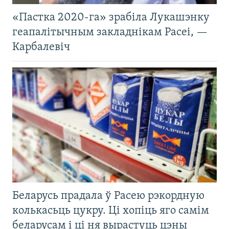
«Пастка 2020-га» зрабіла Лукашэнку
геапалітычным закладнікам Расеі, —
Карбалевіч
Беларусь прадала ў Расею рэкордную
колькасьць цукру. Ці хопіць яго самім
беларусам і ці ня вырастуць цэны