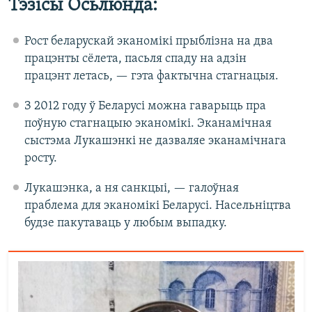
Тэзісы Осьлюнда:
Рост беларускай эканомікі прыблізна на два
працэнты сёлета, пасьля спаду на адзін
працэнт летась, — гэта фактычна стагнацыя.
З 2012 году ў Беларусі можна гаварыць пра
поўную стагнацыю эканомікі. Эканамічная
сыстэма Лукашэнкі не дазваляе эканамічнага
росту.
Лукашэнка, а ня санкцыі, — галоўная
праблема для эканомікі Беларусі. Насельніцтва
будзе пакутаваць у любым выпадку.