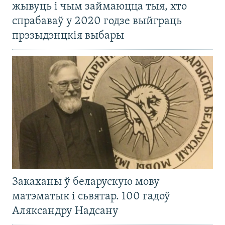
жывуць і чым займаюцца тыя, хто
спрабаваў у 2020 годзе выйграць
прэзыдэнцкія выбары
Закаханы ў беларускую мову
матэматык і сьвятар. 100 гадоў
Аляксандру Надсану