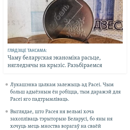
ГЛЯДЗІЦЕ ТАКСАМА:
Чаму беларуская эканоміка расьце,
нягледзячы на крызіс. Разьбіраемся
Лукашэнка цалкам залежыць ад Расеі. Чым
больш адыёзным ён робіцца, тым даражэй для
Расеі яго падтрымліваць.
Выглядае, што Расея ня вельмі хоча
захопліваць тэрыторыю Беларусі, бо яны ня
хочуць мець мноства ворагаў на сваёй