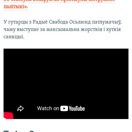
палітыкі».
У гутарцы з Радыё Свабода Осьлюнд патлумачыў,
чаму выступае за максымальна жорсткія і хуткія
санкцыі.