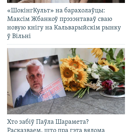
«ШокінгКульт» на барахолаўцы:
Максім Жбанкоў прэзэнтаваў сваю
новую кнігу на Кальварыйскім рынку
ў Вільні
Хто забіў Паўла Шарамета?
Расказваем, што пра гэта вядома