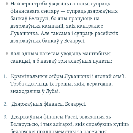
Найперш трэба ўводзіць санкцыі супраць
фінансавага сэктару — супраць дзяржаўных
банкаў Беларусі, бо яны працуюць на
дзяржаўныя кампаніі, якія кантралюе
Лукашэнка. Але таксама і супраць расейскіх
дзяржаўных банкаў у Беларусі.
Калі адным пакетам уводзіць маштабныя
санкцыі, я б назваў тры асноўныя пункты:
Крымінальныя сябры Лукашэнкі і ягонай сям’і.
Трэба адсачыць іх грошы, якія, верагодна,
знаходзяцца ў Дубаі.
Дзяржаўныя фінансы Беларусі.
Дзяржаўныя фінансы Расеі, зьвязаныя зь
Беларусьсю, і тыя алігархі, якія спрабуюць купіць
беларускія прадпрыемствы за расейскія