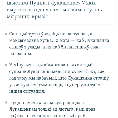
ідыётамі Пуціна і Лукашэнкі». У якіх
выразах заходнія палітыкі камэнтуюць
мігранцкі крызіс
Санкцыі трэба ўводзіць не паступова, а
максымальна хутка. Іх мэта — каб Лукашэнка
сышоў з улады, а ня каб ён палепшыў свае
паводзіны.
У мінулыя гады абмежаваныя санкцыі
супраць Лукашэнкі мелі станоўчы эфэкт, але
год таму мы пабачылі, што Лукашэнка страціў
усялякую легітымнасьць, і цяпер ужо зусім
іншая сытуацыя.
Пуцін пачаў ахвотна сустракацца з
Лукашэнкам толькі ад лютага, калі праз
паўгода пасьля так званых выбараў