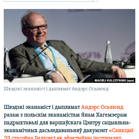
КУЛЬТУРА
МОВА
КАЛЯНДАР
НА ХВАЛЯХ СВАБОДЫ
Швэдзкі эканаміст і дыплямат Андэрс Осьлюнд
Швэдзкі эканаміст і дыплямат
Андэрс Осьлюнд
разам з польскім эканамістам Янам Хагемэерам
падрыхтавалі для варшаўскага Цэнтру сацыяльна-
эканамічных дасьледаваньняў дакумэнт
«Санкцыі
ЭЗ стасоўна Беларусі як эфэктыўны інструмэнт