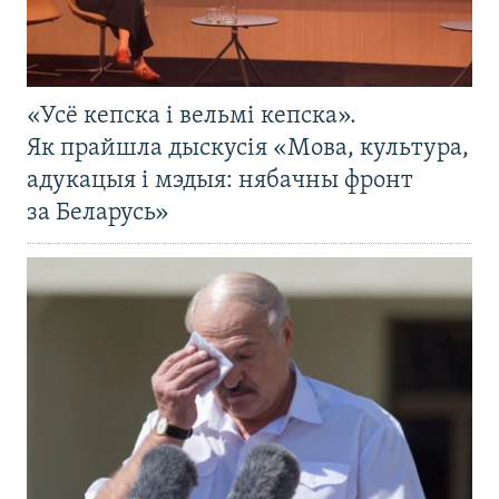
«Усё кепска і вельмі кепска».
Як прайшла дыскусія «Мова, культура,
адукацыя і мэдыя: нябачны фронт
за Беларусь»