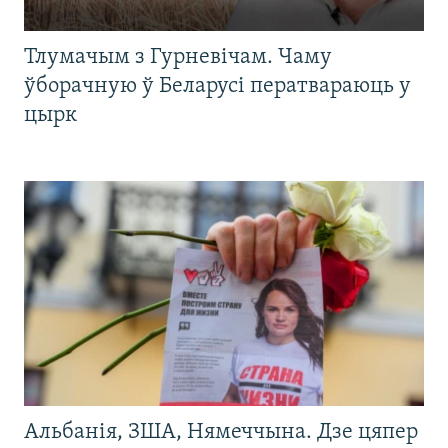
Тлумачым з Гурневічам. Чаму
ўборачную ў Беларусі ператвараюць у
цырк
Альбанія, ЗША, Нямеччына. Дзе цяпер