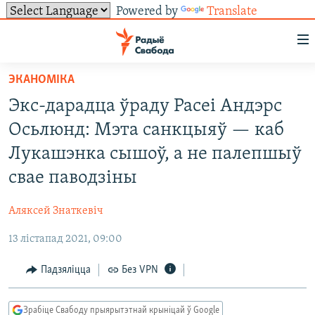
Powered by
Translate
Лінкі
ўнівэрсальнага
доступу
ЭКАНОМІКА
НАВІНЫ
Перайсьці
Экс-дарадца ўраду Расеі Андэрс
да
ТОЛЬКІ НА СВАБОДЗЕ
УСЕ НАВІНЫ
Осьлюнд: Мэта санкцыяў — каб
галоўнага
СУВЯЗЬ
ВІДЭА І ФОТА
ТЭСТЫ
зьместу
Лукашэнка сышоў, а не палепшыў
Перайсьці
ПАДПІСАЦЦА
ЛЮДЗІ
БЛОГІ
АБЫСЬЦІ БЛЯКАВАНЬНЕ
свае паводзіны
да
ПАЛІТЫКА
ГІСТОРЫЯ НА СВАБОДЗЕ
ПАДЗЯЛІЦЦА ІНФАРМАЦЫЯЙ
RSS
галоўнай
САЧЫЦЕ ЗА АБНАЎЛЕНЬНЯМІ
Аляксей Знаткевіч
навігацыі
ЭКАНОМІКА
ПАДКАСТЫ
ПАДКАСТЫ
Перайсьці
13 лістапад 2021, 09:00
ВАЙНА
КНІГІ
FACEBOOK
да
Падзяліцца
Без VPN
БЕЛАРУСЫ НА ВАЙНЕ
АЎДЫЁКНІГІ
TWITTER
пошуку
ПАЛІТВЯЗЬНІ
PREMIUM
Усе сайты РС/РСЭ
Зрабіце Свабоду прыярытэтнай крыніцай ў Google