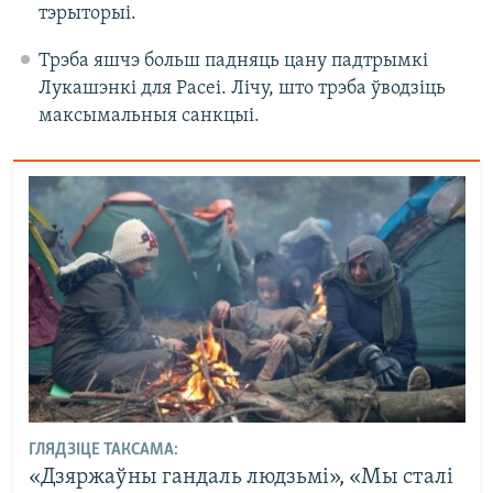
тэрыторыі.
Трэба яшчэ больш падняць цану падтрымкі
Лукашэнкі для Расеі. Лічу, што трэба ўводзіць
максымальныя санкцыі.
ГЛЯДЗІЦЕ ТАКСАМА:
«Дзяржаўны гандаль людзьмі», «Мы сталі