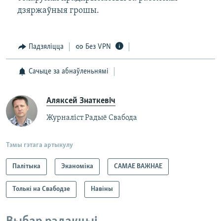
дзяржаўныя грошы.
Падзяліцца
Без VPN
Сачыце за абнаўленьнямі
Аляксей Знаткевіч
Журналіст Радыё Свабода
Тэмы гэтага артыкулу
Палітыка
Эканоміка
САМАЕ ВАЖНАЕ
Толькі на Свабодзе
Навіны