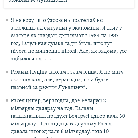
рэжымам Лукашэнкі
Я ня веру, што ўзровень пратэстаў не
залежыць ад сытуацыі ў эканоміцы. Я жыў у
Маскве як швэдзкі дыплямат з 1984 па 1987
год, і агульная думка тады была, што тут
нічога не мяняецца ніколі. Але, як вядома, усё
адбылося ня так.
Рэжым Пуціна таксама зламаецца. Я не магу
сказаць калі, але, верагодна, гэта будзе
пазьней за рэжым Лукашэнкі.
Расея цяпер, верагодна, дае Беларусі 2
мільярды даляраў на год. Валавы
нацыянальны прадукт Беларусі цяпер каля 60
мільярдаў. Пятнаццаць гадоў таму Расея
давала штогод каля 6 мільярдаў, гэта 10