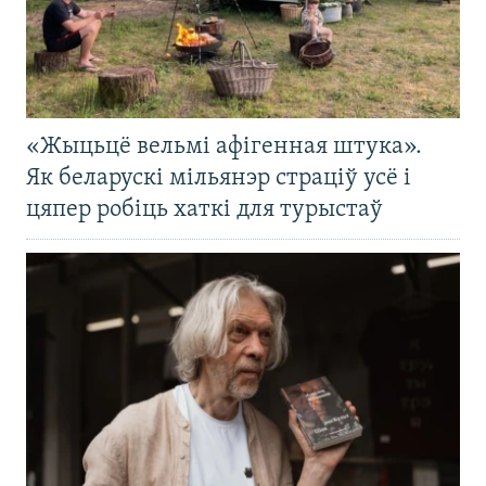
«Жыцьцё вельмі афігенная штука».
Як беларускі мільянэр страціў усё і
цяпер робіць хаткі для турыстаў