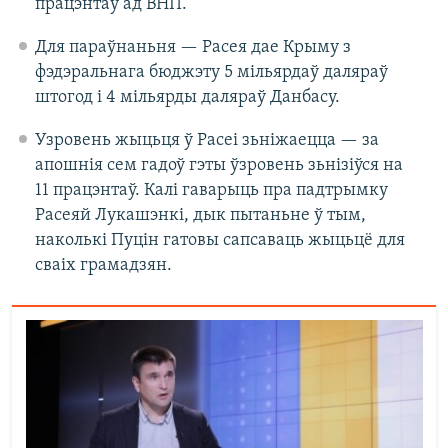
працэнтаў ад ВНП.
Для параўнаньня — Расея дае Крыму з
фэдэральнага бюджэту 5 мільярдаў даляраў
штогод і 4 мільярды даляраў Данбасу.
Узровень жыцьця ў Расеі зьніжаецца — за
апошнія сем гадоў гэты ўзровень зьнізіўся на
11 працэнтаў. Калі гаварыць пра падтрымку
Расеяй Лукашэнкі, дык пытаньне ў тым,
наколькі Пуцін гатовы сапсаваць жыцьцё для
сваіх грамадзян.