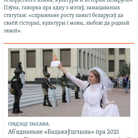
белорусского языка, культуры и истории Беларуси».
Пэўна, гаворка пра адну з мэтаў, замацаваных
статутам: «спрыяньне росту павагі беларусаў да
сваёй гісторыі, культуры і мовы, любові да роднай
зямлі».
ГЛЯДЗІЦЕ ТАКСАМА:
Аб'яднаньне «Бацькаўшчына» пра 2021