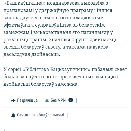
«Бацькаўшчына» неаднаразова выходзіла з
прапановамі ў дзяржаўную праграму і іншыя
заканадаўчыя акты наконт наладжваньня
эфэктыўнага супрацоўніцтва зь беларускім
замежжам і выкарыстаньня яго патэнцыялу ў
разьвіцьці краіны. Значныя кірункі дзейнасьці —
зьезды беларусаў сьвету, а таксама навукова-
дасьледчая дзейнасьць.
У сэрыі «Бібліятэка Бацькаўшчыны» пабачылі сьвет
больш за паўсотні кніг, прысьвечаных жыцьцю і
дзейнасьці беларусаў замежжа.
Падзяліцца
Без VPN
Сачыце за абнаўленьнямі