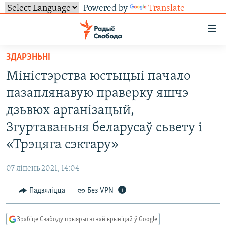
Powered by
Translate
Лінкі
ўнівэрсальнага
доступу
ЗДАРЭНЬНІ
НАВІНЫ
Перайсьці
Міністэрства юстыцыі пачало
да
ТОЛЬКІ НА СВАБОДЗЕ
УСЕ НАВІНЫ
пазаплянавую праверку яшчэ
галоўнага
СУВЯЗЬ
ВІДЭА І ФОТА
ТЭСТЫ
зьместу
дзьвюх арганізацый,
Перайсьці
ПАДПІСАЦЦА
ЛЮДЗІ
БЛОГІ
АБЫСЬЦІ БЛЯКАВАНЬНЕ
Згуртаваньня беларусаў сьвету і
да
ПАЛІТЫКА
ГІСТОРЫЯ НА СВАБОДЗЕ
ПАДЗЯЛІЦЦА ІНФАРМАЦЫЯЙ
RSS
«Трэцяга сэктару»
галоўнай
САЧЫЦЕ ЗА АБНАЎЛЕНЬНЯМІ
навігацыі
ЭКАНОМІКА
ПАДКАСТЫ
ПАДКАСТЫ
07 ліпень 2021, 14:04
Перайсьці
ВАЙНА
КНІГІ
FACEBOOK
да
Падзяліцца
Без VPN
БЕЛАРУСЫ НА ВАЙНЕ
АЎДЫЁКНІГІ
TWITTER
пошуку
ПАЛІТВЯЗЬНІ
PREMIUM
Усе сайты РС/РСЭ
Зрабіце Свабоду прыярытэтнай крыніцай ў Google