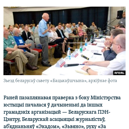
КУЛЬТУРА
МОВА
КАЛЯНДАР
НА ХВАЛЯХ СВАБОДЫ
Зьезд беларусаў сьвету «Бацькаўшчына», архіўнае фота
Раней пазаплянавая праверка з боку Міністэрства
юстыцыі пачалася ў дачыненьні да іншых
грамадзкіх арганізацый — Беларускага ПЭН-
Цэнтру, Беларускай асацыяцыі журналістаў,
аб’яднаньняў «Экадом», «Зьвяно», руху «За