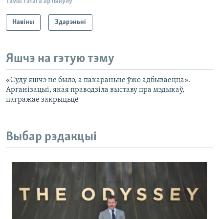
Тэмы гэтага артыкулу
Навіны
Здарэньні
Яшчэ на гэтую тэму
«Суду яшчэ не было, а пакараньне ўжо адбываецца».
Арганізацыі, якая праводзіла выставу пра мэдыкаў,
пагражае закрыцьцё
Выбар рэдакцыі