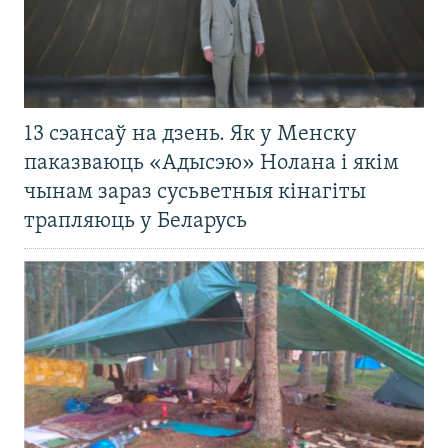
13 сэансаў на дзень. Як у Менску
паказваюць «Адысэю» Нолана і якім
чынам зараз сусьветныя кінагіты
трапляюць у Беларусь