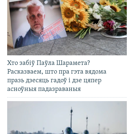
Хто забіў Паўла Шарамета?
Расказваем, што пра гэта вядома
празь дзесяць гадоў і дзе цяпер
асноўныя падазраваныя