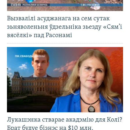
Вызвалілі асуджанага на сем сутак
зьняволеньня ўдзельніка зьезду «Сям’і
вясёлкі» пад Расонамі
Лукашэнка стварае акадэмію для Колі?
Брат будуе бізнэс на $10 млн.