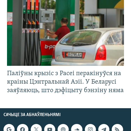
Паліўны крызіс з Расеі перакінуўся на
краіны Цэнтральнай Азіі. У Беларусі
заяўляюць, што дэфіцыту бэнзіну няма
САЧЫЦЕ ЗА АБНАЎЛЕНЬНЯМІ