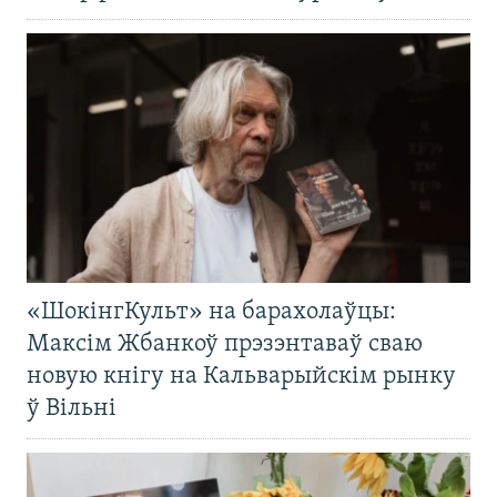
«ШокінгКульт» на барахолаўцы:
Максім Жбанкоў прэзэнтаваў сваю
новую кнігу на Кальварыйскім рынку
ў Вільні