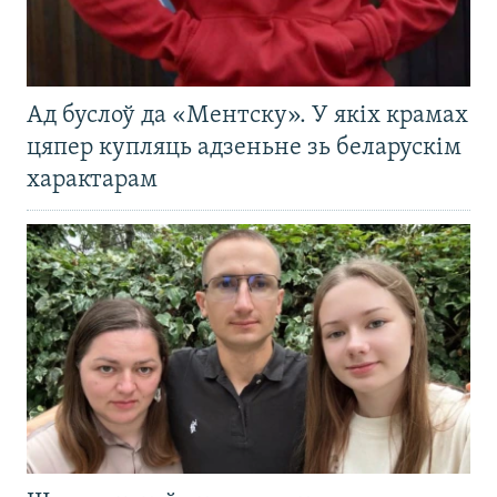
Ад буслоў да «Ментску». У якіх крамах
цяпер купляць адзеньне зь беларускім
характарам