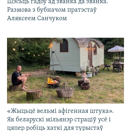
Шэсьць гадоў ад званка да званка.
Размова з бубначом пратэстаў
Аляксеем Санчуком
«Жыцьцё вельмі афігенная штука».
Як беларускі мільянэр страціў усё і
цяпер робіць хаткі для турыстаў