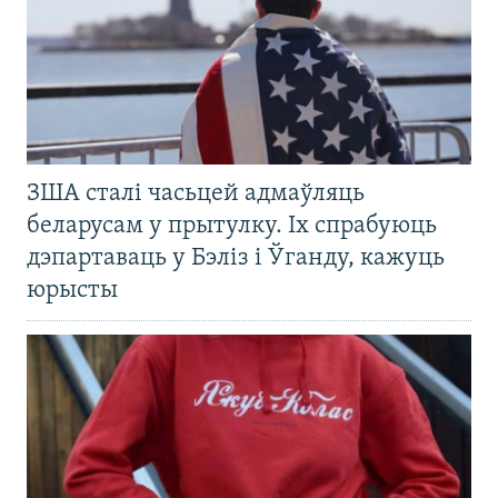
ЗША сталі часьцей адмаўляць
беларусам у прытулку. Іх спрабуюць
дэпартаваць у Бэліз і Ўганду, кажуць
юрысты