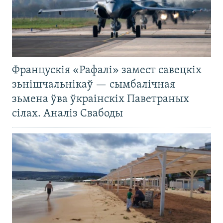
Францускія «Рафалі» замест савецкіх
зьнішчальнікаў — сымбалічная
зьмена ўва ўкраінскіх Паветраных
сілах. Аналіз Свабоды