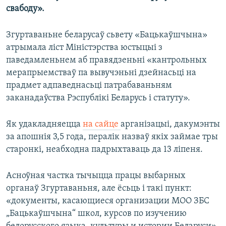
свабоду».
Згуртаваньне беларусаў сьвету «Бацькаўшчына»
атрымала ліст Міністэрства юстыцыі з
паведамленьнем аб правядзеньні «кантрольных
мерапрыемстваў па вывучэньні дзейнасьці на
прадмет адпаведнасьці патрабаваньням
заканадаўства Рэспублікі Беларусь і статуту».
Як удакладняецца
на сайце
арганізацыі, дакумэнты
за апошнія 3,5 года, пералік назваў якіх займае тры
старонкі, неабходна падрыхтаваць да 13 ліпеня.
Асноўная частка тычыцца працы выбарных
органаў Згуртаваньня, але ёсьць і такі пункт:
«документы, касающиеся организации МОО ЗБС
„Бацькаўшчына“ школ, курсов по изучению