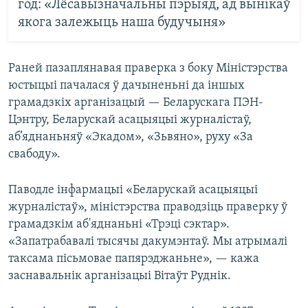
год: «Лёсавызначальны пэрыяд, ад вынікаў
якога залежыць наша будучыня»
Раней пазаплянавая праверка з боку Міністэрства
юстыцыі пачалася ў дачыненьні да іншых
грамадзкіх арганізацый — Беларускага ПЭН-
Цэнтру, Беларускай асацыяцыі журналістаў,
аб’яднаньняў «Экадом», «Зьвяно», руху «За
свабоду».
Паводле інфармацыі «Беларускай асацыяцыі
журналістаў», міністэрства праводзіць праверку ў
грамадзкім аб'яднаньні «Трэці сэктар».
«Запатрабавалі тысячы дакумэнтаў. Мы атрымалі
таксама пісьмовае папярэджаньне», — кажа
заснавальнік арганізацыі Вітаўт Руднік.