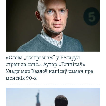
«Слова „экстрэмізм“ у Беларусі
страціла сэнс». Аўтар «Гопнікаў»
Уладзімер Казлоў напісаў раман пра
менскія 90-я