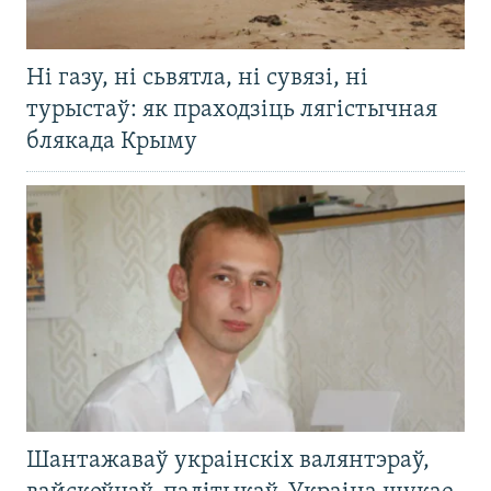
Ні газу, ні сьвятла, ні сувязі, ні
турыстаў: як праходзіць лягістычная
блякада Крыму
Шантажаваў украінскіх валянтэраў,