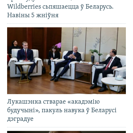
Wildberries сьпяшаецца ў Беларусь.
Навіны 5 жніўня
Лукашэнка стварае «акадэмію
будучыні», пакуль навука ў Беларусі
дэградуе