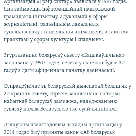
Арганізацыя «Трэці сэктар» зьявілася ў 1997 годзе.
Яна займаецца інфармацыйнай падтрымкай
грамадзкіх ініцыятыў, адукацыяй у сфэры
журналістыкі, разьвіцьцём лякальных
супольнасьцяў і сацыяльнай анімацыяй, а таксама
праектамі ў сфэры культуры і спадчыны.
Згуртаваньне беларусаў сьвету «Бацькаўшчына»
заснавана ў 1990 годзе, сёлета ў сьнежні будзе 30
гадоў з даты афіцыйнага пачатку дзейнасьці.
Супрацоўнічае зь беларускай дыяспарай больш як у
20 краінах сьвету, спрыяе захаваньню гісторыі і
набыткаў беларусаў замежжа, наладжваньню
сувязяў паміж Беларусьсю і яе суайчыннікамі.
Дзякуючы шматгадовым захадам арганізацыі ў
2014 годзе быў прыняты закон «Аб беларусах