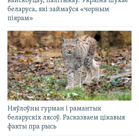
вайскоўцаў, палітыкаў. Украіна шукае
беларуса, які займаўся «чорным
піярам»
Няўлоўны гурман і рамантык
беларускіх лясоў. Расказваем цікавыя
факты пра рысь