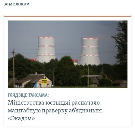
замежжа».
ГЛЯДЗІЦЕ ТАКСАМА:
Міністэрства юстыцыі распачало
маштабную праверку аб’яднаньня
«Экадом»