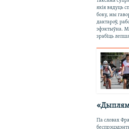
таксама супра
якія вядуць с
боку, мы гав
дактароў, раб
эфэктыўна. М
зрабіць лепша
«Дыплям
Па словах Фр
беспрэцэдэнт