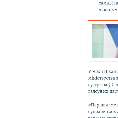
самалёта
чакаць у
У Чэхіі Ціхан
міністэрства
сустрэчы ў С
галоўных пар
«Першая тэма
супраць трох