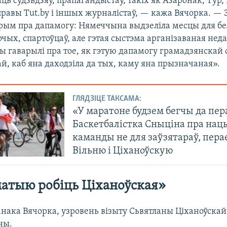
ць судзьдзяў, прапагандыстаў, такіх як Азаронак, Тур,
правы Tut.by і іншых журналістаў, — кажа Вячорка. — 
орым пра дапамогу: Нямеччына выдзеліла месцы для бе
очых, спартоўцаў, але гэтая сыстэма арганізаваная нед
ы гаварылі пра тое, як гэтую дапамогу грамадзянскай 
й, каб яна даходзіла да тых, каму яна прызначаная».
ГЛЯДЗІЦЕ ТАКСАМА:
«У маратоне будзем бегчы да пер
Баскетбалістка Сныціна пра на
каманды не для заўзятараў, пера
Вільню і Ціханоўскую
атыю робіць Ціханоўская»
анака Вячорка, узровень візыту Сьвятланы Ціханоўскай
ны.