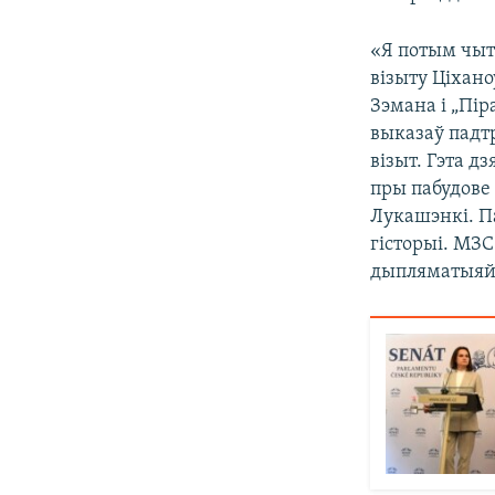
«Я потым чыта
візыту Ціхано
Зэмана і „Пір
выказаў падт
візыт. Гэта д
пры пабудове 
Лукашэнкі. П
гісторыі. МЗС
дыпляматыяй.