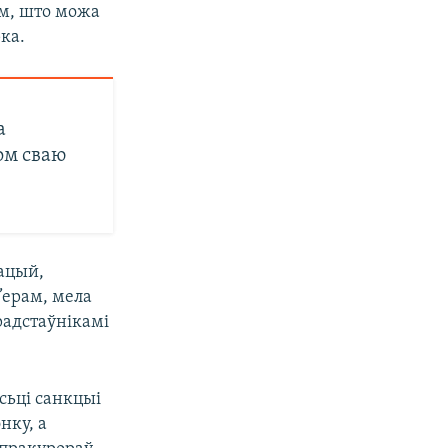
ым, што можа
ка.
а
ом сваю
зацый,
’ерам, мела
радстаўнікамі
сьці санкцыі
нку, а