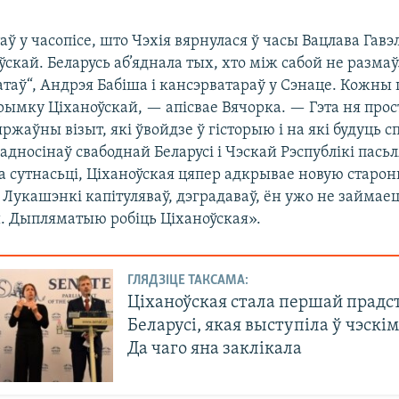
ў у часопісе, што Чэхія вярнулася ў часы Вацлава Гавэ
ўскай. Беларусь аб’яднала тых, хто між сабой не разма
атаў“, Андрэя Бабіша і кансэрватараў у Сэнаце. Кожны 
рымку Ціханоўскай, — апісвае Вячорка. — Гэта ня прос
зяржаўны візыт, які ўвойдзе ў гісторыю і на які будуць 
адносінаў свабоднай Беларусі і Чэскай Рэспублікі пась
а сутнасьці, Ціханоўская цяпер адкрывае новую старон
 Лукашэнкі капітуляваў, дэградаваў, ён ужо не займае
 Дыпляматыю робіць Ціханоўская».
ГЛЯДЗІЦЕ ТАКСАМА:
Ціханоўская стала першай прадс
Беларусі, якая выступіла ў чэскі
Да чаго яна заклікала