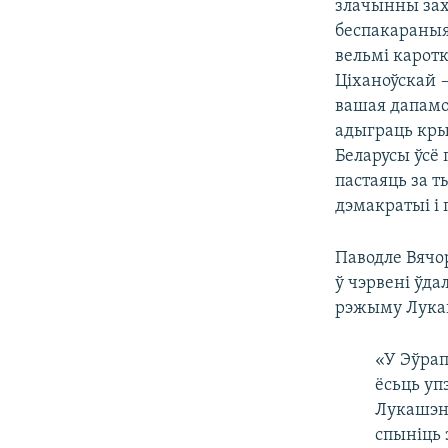
злачынны захо
беспакараныя
вельмі каротк
Ціханоўскай —
вашая дапамо
адыграць кры
Беларусы ўсё 
пастаяць за т
дэмакратыі і 
Паводле Вячо
ў чэрвені ўд
рэжыму Лука
«У Эўрап
ёсьць уп
Лукашэнк
спыніць 