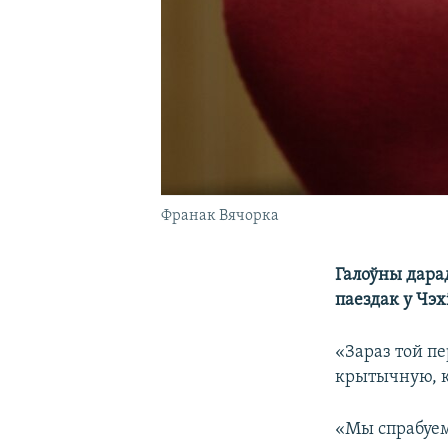
Франак Вячорка
Галоўны дара
паездак у Чэх
«Зараз той п
крытычную, к
«Мы спрабуем