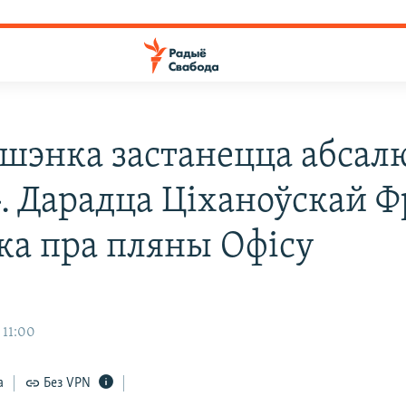
шэнка застанецца абсал
». Дарадца Ціханоўскай 
ка пра пляны Офісу
 11:00
а
Без VPN