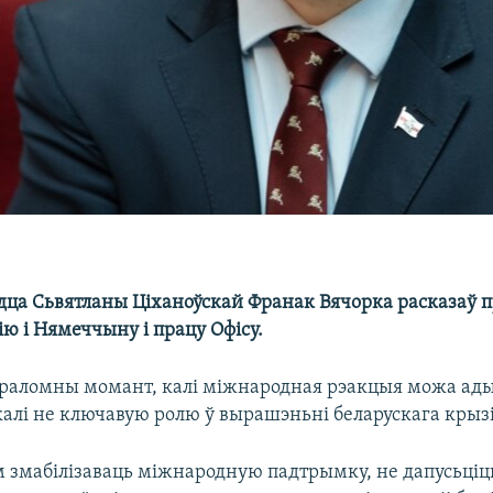
дца Сьвятланы Ціханоўскай Франак Вячорка расказаў п
ію і Нямеччыну і працу Офісу.
ераломны момант, калі міжнародная рэакцыя можа ад
алі не ключавую ролю ў вырашэньні беларускага крыз
 змабілізаваць міжнародную падтрымку, не дапусьціць