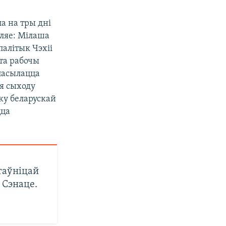
ла на тры дні
ўляе: Мілаша
палітык Чэхіі
та рабочы
спасылацца
ля сыходу
ку беларускай
цца
таўніцай
м Сэнаце.