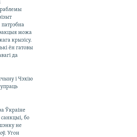
і
праблемы
візыт
м патрэбна
рэакцыя можа
ага крызісу.
лькі ён гатовы
вагі да
ччыну і Чэхію
супраць
ва Ўкраіне
санкцыі, бо
ашэнку не
оў. Угон