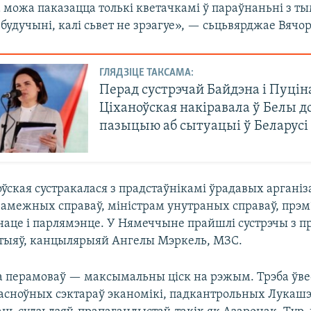
 можа паказацца толькі кветачкамі ў параўнаньні з т
 будучыні, калі сьвет не зрэагуе», — сьцьвярджае Вячор
ГЛЯДЗІЦЕ ТАКСАМА:
Перад сустрэчай Байдэна і Пуцін
Ціханоўская накіравала ў Белы д
пазыцыю аб сытуацыі ў Беларусі
оўская сустракалася з прадстаўнікамі ўрадавых аргані
 замежных справаў, міністрам унутраных справаў, прэм
энаце і парлямэнце. У Нямеччыне прайшлі сустрэчы з п
тыяў, канцылярыяй Ангелы Мэркель, МЗС.
 перамоваў — максымальны ціск на рэжым. Трэба ўве
 асноўных сэктараў эканомікі, падкантрольных Лукашэ