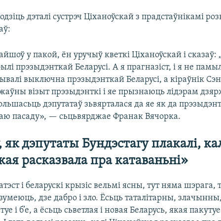
дзіць дэталі сустрэч Ціханоўскай з прадстаўнікамі ро
аў:
айшоў у пакой, ён уручыў кветкі Ціханоўскай і сказаў: 
былі прэзыдэнткай Беларусі. А я прагназіст, і я не памы
ывалі выключна прэзыдэнткай Беларусі, а кіраўнік Сэн
ржаўны візыт прэзыдэнткі і яе прызнаюць лідэрам дзяр
ьшасьць дэпутатаў зьвярталася да яе як да прэзыдэнтк
сваю пасаду», — сьцьвярджае Франак Вячорка.
 як дэпутаты Бундэстагу плакалі, ка
кая расказвала пра катаваньні»
атэст і беларускі крызіс вельмі ясны, тут няма шэрага, 
разумеюць, дзе дабро і зло. Ёсьць таталітарны, злачынн
уе і б’е, а ёсьць сьветлая і новая Беларусь, якая пакутуе