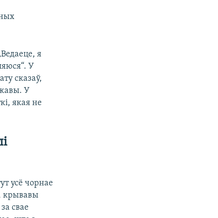
зных
„Ведаеце, я
ляюся“. У
ату сказаў,
жавы. У
і, якая не
лі
тут усё чорнае
ы, крывавы
 за свае