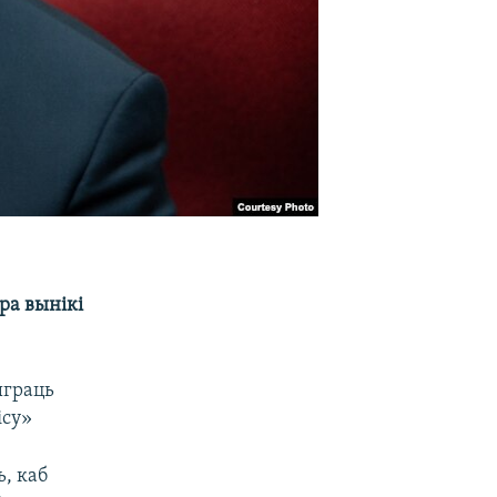
ра вынікі
ыграць
ісу»
, каб