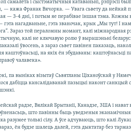
п самалёта і сыстэматычныя катаваньні, рэпрэсіі был
, — кажа Франак Вячорка. — Увага сьвету да нейкай 
ая — 3-4 дні, і потым яе перабівае іншая тэма. Кожны 
 гэта нагадваньне, гэта званочак, крык „Мы тут! І на
га“. Зараз той пераломны момант, калі міжнародная 
тычную, калі не ключавую ролю ў вырашэньні беларуск
паказалі ўвосень, а зараз сьвет павінен паказаць, нако
ыя каштоўнасьці, на якіх ён збудаваны: каштоўнасьці па
правоў чалавека».
ркі, па выніках візытаў Сьвятланы Ціханоўскай у Няме
алося дабіцца кансалідаванай пазыцыі наконт санкцый 
шэнкі.
ейскай радзе, Вялікай Брытаніі, Канадзе, ЗША і нават 
эўненасьць, што павінны быць уведзеныя эканамічныя 
а разумее толькі сілу. А ўсе адчуваюць, што калі Лук
зараз, ён будзе шалець далей, гэта дыктатар без тармаз