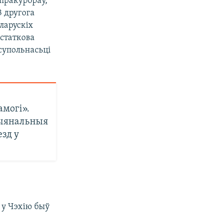
 пракурораў,
З другога
ларускіх
астаткова
супольнасьці
амогі».
цыянальныя
езд у
 у Чэхію быў