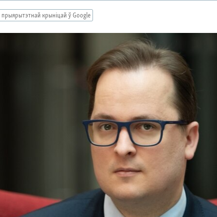
 прыярытэтнай крыніцай ў Google