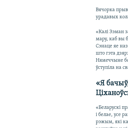
Вячорка прыво
урадавых кол
«Калі Зэман з
мару, каб вы 
Сэнаце яе наз
што гэта дзя
Нямеччыне бол
ўступіла на 
«Я бачыў,
Ціханоўс
«Беларускі пр
і белае, усе 
рэжым, які кат