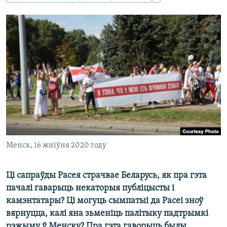
КУЛЬТУРА
МОВА
КАЛЯНДАР
НА ХВАЛЯХ СВАБОДЫ
Менск, 16 жніўня 2020 году
Ці сапраўды Расея страчвае Беларусь, як пра гэта
пачалі гаварыць некаторыя публіцысты і
камэнтатары? Ці могуць сымпатыі да Расеі зноў
вярнуцца, калі яна зьменіць палітыку падтрымкі
рэжыму ў Менску? Пра гэта гаворыць былы