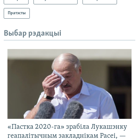
Пратэсты
Выбар рэдакцыі
«Пастка 2020-га» зрабіла Лукашэнку
геапалітычным закладнікам Расеі, —