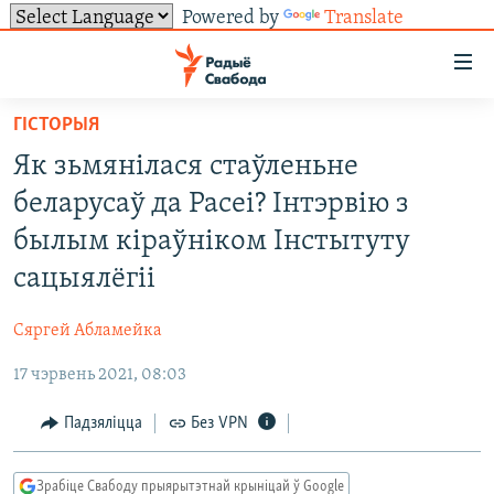
Powered by
Translate
Лінкі
ўнівэрсальнага
доступу
ГІСТОРЫЯ
НАВІНЫ
Перайсьці
Як зьмянілася стаўленьне
да
ТОЛЬКІ НА СВАБОДЗЕ
УСЕ НАВІНЫ
беларусаў да Расеі? Інтэрвію з
галоўнага
СУВЯЗЬ
ВІДЭА І ФОТА
ТЭСТЫ
зьместу
былым кіраўніком Інстытуту
Перайсьці
ПАДПІСАЦЦА
ЛЮДЗІ
БЛОГІ
АБЫСЬЦІ БЛЯКАВАНЬНЕ
сацыялёгіі
да
ПАЛІТЫКА
ГІСТОРЫЯ НА СВАБОДЗЕ
ПАДЗЯЛІЦЦА ІНФАРМАЦЫЯЙ
RSS
галоўнай
САЧЫЦЕ ЗА АБНАЎЛЕНЬНЯМІ
Сяргей Абламейка
навігацыі
ЭКАНОМІКА
ПАДКАСТЫ
ПАДКАСТЫ
Перайсьці
17 чэрвень 2021, 08:03
ВАЙНА
КНІГІ
FACEBOOK
да
Падзяліцца
Без VPN
БЕЛАРУСЫ НА ВАЙНЕ
АЎДЫЁКНІГІ
TWITTER
пошуку
ПАЛІТВЯЗЬНІ
PREMIUM
Усе сайты РС/РСЭ
Зрабіце Свабоду прыярытэтнай крыніцай ў Google