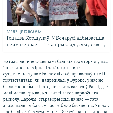
ГЛЯДЗІЦЕ ТАКСАМА:
Генадзь Коршунаў: У Беларусі адбываецца
неймавернае — гэта прыклад усяму сьвету
Бо і засяленьне славянамі балцкіх тэрыторый у нас
ішло адносна мірна. І такіх крывавых
сутыкненьняў паміж католікамі, праваслаўнымі і
пратэстантамі, як, напрыклад, у Эўропе, у нас не
было. Як не было і таго, што адбывалася ў Расеі, дзе
мелі месца крывавыя падзеі вакол царкоўнага
расколу. Дарэчы, стараверы ішлі да нас — гэта
знамянальны факт, у нас ім было бясьпечна. Яшчэ ў
нас былі юдэі, мусульмане, і ўсе суіснавалі адносна