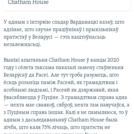
Chatham House
У адным з інтэрвію спадар Вардамацкі казаў, што
адзінае, што злучае праціўнікаў і прыхільнікаў
пратэстаў у Беларусі — гэта каштоўнасьць
незалежнасьці.
Вынікі апытаньня Chatham House ў канцы 2020
году і сёлета таксама паказалі зьмену стаўленьня
Беларусаў да Расеі. Але тут трэба разумець, што
ёсьць розьніца паміж Расеяй, як грамадзтвам і
асобнымі людзьмі, і Расеяй як дзяржавай, якая
ўвасабляецца ў Пуціне. З грамадзтвам справа адна
— нехта мае сваякоў, сяброў, нехта там навучаўся, а
з Пуціным справа іншая. Калі я не памыляюся, то ў
адным з дасьледаваньняў Chatham House была
лічба, што каля 75% лічаць, што пратэсты не