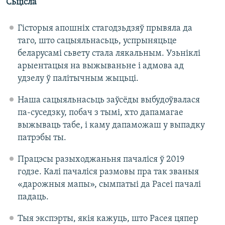
Сьцісла
Гісторыя апошніх стагодзьдзяў прывяла да
таго, што сацыяльнасьць, успрыняцьце
беларусамі сьвету стала лякальным. Узьніклі
арыентацыя на выжываньне і адмова ад
удзелу ў палітычным жыцьці.
Наша сацыяльнасьць заўсёды выбудоўвалася
па-суседзку, побач з тымі, хто дапамагае
выжываць табе, і каму дапаможаш у выпадку
патрэбы ты.
Працэсы разыходжаньня пачаліся ў 2019
годзе. Калі пачаліся размовы пра так званыя
«дарожныя мапы», сымпатыі да Расеі пачалі
падаць.
Тыя экспэрты, якія кажуць, што Расея цяпер