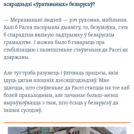
асяродзьдзі «ўратаваных» беларусаў?
— Меркаваньні людзей — рэч рухомая, мабільная.
Калі б Расея паспрыяла дыялёгу, то, безумоўна, гэта
б спарадзіла вялікую падтрымку ў беларускім
грамадзтве. І можна было б гаварыць пра
стабілізацыю і паляпшэньне стаўленьня да Расеі як
дзяржавы.
Але тут трэба разумець і ўлічваць працэсы, якія
ідуць цягам апошніх дзесяцігодзьдзяў. Мне
здаецца, што стаўленьне да Расеі стаецца ня тое каб
болей прахалодным, але пачынае больш-менш
выраўноўвацца з тым, што ёсьць у беларусаў да
іншых суседзяў.