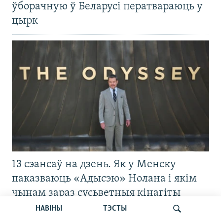
ўборачную ў Беларусі ператвараюць у
цырк
13 сэансаў на дзень. Як у Менску
паказваюць «Адысэю» Нолана і якім
чынам зараз сусьветныя кінагіты
трапляюць у Беларусь
НАВІНЫ
ТЭСТЫ