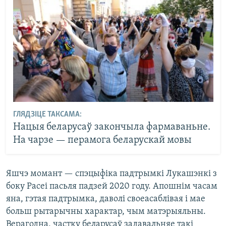
ГЛЯДЗІЦЕ ТАКСАМА:
Нацыя беларусаў закончыла фармаваньне.
На чарзе — перамога беларускай мовы
Яшчэ момант — спэцыфіка падтрымкі Лукашэнкі з
боку Расеі пасьля падзей 2020 году. Апошнім часам
яна, гэтая падтрымка, даволі своеасаблівая і мае
больш рытарычны характар, чым матэрыяльны.
Верагодна, частку беларусаў задавальняе такі