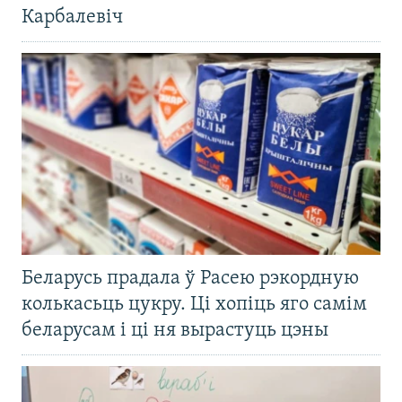
Карбалевіч
Беларусь прадала ў Расею рэкордную
колькасьць цукру. Ці хопіць яго самім
беларусам і ці ня вырастуць цэны