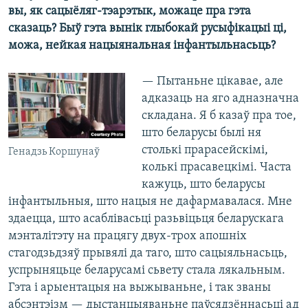
вы, як сацыёляг-тэарэтык, можаце пра гэта
сказаць? Быў гэта вынік глыбокай русыфікацыі ці,
можа, нейкая нацыянальная інфантыльнасьць?
— Пытаньне цікавае, але
адказаць на яго адназначна
складана. Я б казаў пра тое,
што беларусы былі ня
столькі прарасейскімі,
Генадзь Коршунаў
колькі прасавецкімі. Часта
кажуць, што беларусы
інфантыльныя, што нацыя не дафармавалася. Мне
здаецца, што асаблівасьці разьвіцьця беларускага
мэнталітэту на працягу двух-трох апошніх
стагодзьдзяў прывялі да таго, што сацыяльнасьць,
успрыняцьце беларусамі сьвету стала лякальным.
Гэта і арыентацыя на выжываньне, і так званы
абсэнтэізм — дыстанцыяваньне паўсядзённасьці ад