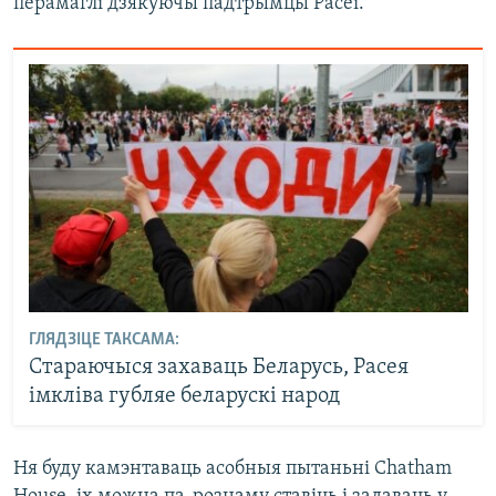
перамаглі дзякуючы падтрымцы Расеі.
ГЛЯДЗІЦЕ ТАКСАМА:
Стараючыся захаваць Беларусь, Расея
імкліва губляе беларускі народ
Ня буду камэнтаваць асобныя пытаньні Chatham