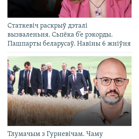
Статкевіч раскрыў дэталі
вызваленьня. Сьпёка б’е рэкорды.
Пашпарты беларусаў. Навіны 6 жніўня
Тлумачым з Гурневічам. Чаму