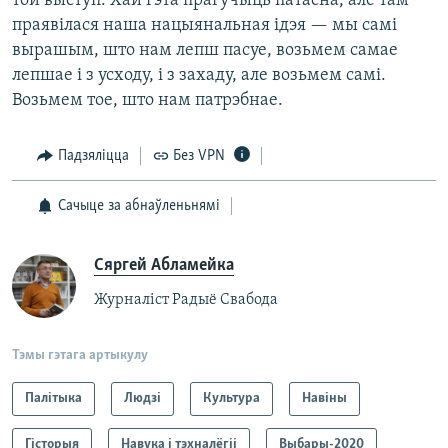
той выступ. Хай гэта прагучыць патасна, але там
праявілася наша нацыянальная ідэя — мы самі
вырашым, што нам лепш пасуе, возьмем самае
лепшае і з усходу, і з захаду, але возьмем самі.
Возьмем тое, што нам патрэбнае.
Падзяліцца
Без VPN
Сачыце за абнаўленьнямі
Сяргей Абламейка
Журналіст Радыё Свабода
Тэмы гэтага артыкулу
Палітыка
Людзі
Культура
Навіны
Гісторыя
Навука і тэхналёгіі
Выбары-2020