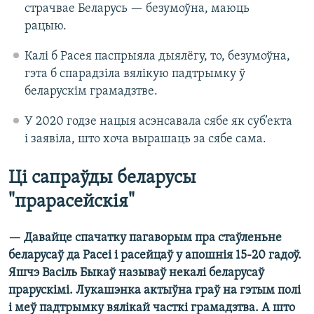
страчвае Беларусь — безумоўна, маюць
рацыю.
Калі б Расея паспрыяла дыялёгу, то, безумоўна,
гэта б спарадзіла вялікую падтрымку ў
беларускім грамадзтве.
У 2020 годзе нацыя асэнсавала сябе як суб’екта
і заявіла, што хоча вырашаць за сябе сама.
Ці сапраўды беларусы
"прарасейскія"
— Давайце спачатку пагаворым пра стаўленьне
беларусаў да Расеі і расейцаў у апошнія 15-20 гадоў.
Яшчэ Васіль Быкаў называў некалі беларусаў
прарускімі. Лукашэнка актыўна граў на гэтым полі
і меў падтрымку вялікай часткі грамадзтва. А што