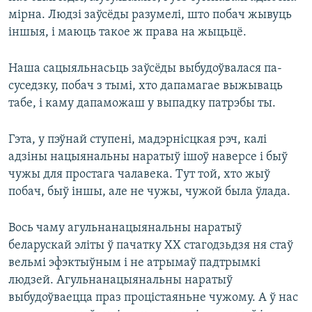
мірна. Людзі заўсёды разумелі, што побач жывуць
іншыя, і маюць такое ж права на жыцьцё.
Наша сацыяльнасьць заўсёды выбудоўвалася па-
суседзку, побач з тымі, хто дапамагае выжываць
табе, і каму дапаможаш у выпадку патрэбы ты.
Гэта, у пэўнай ступені, мадэрнісцкая рэч, калі
адзіны нацыянальны наратыў ішоў наверсе і быў
чужы для простага чалавека. Тут той, хто жыў
побач, быў іншы, але не чужы, чужой была ўлада.
Вось чаму агульнанацыянальны наратыў
беларускай эліты ў пачатку ХХ стагодзьдзя ня стаў
вельмі эфэктыўным і не атрымаў падтрымкі
людзей. Агульнанацыянальны наратыў
выбудоўваецца праз процістаяньне чужому. А ў нас