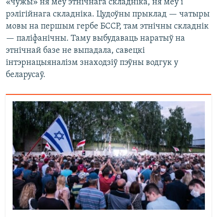
«чужы» ня меў этнічнага складніка, ня меў і
рэлігійнага складніка. Цудоўны прыклад — чатыры
мовы на першым гербе БССР, там этнічны складнік
— паліфанічны. Таму выбудаваць наратыў на
этнічнай базе не выпадала, савецкі
інтэрнацыяналізм знаходзіў пэўны водгук у
беларусаў.