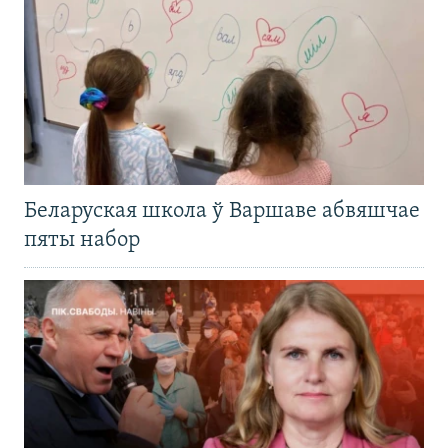
Беларуская школа ў Варшаве абвяшчае
пяты набор