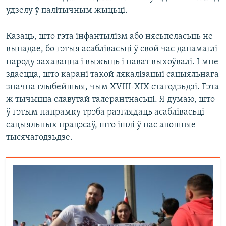
удзелу ў палітычным жыцьці.
Казаць, што гэта інфантылізм або нясьпеласьць не
выпадае, бо гэтыя асаблівасьці ў свой час дапамаглі
народу захавацца і выжыць і нават выхоўвалі. І мне
здаецца, што карані такой лякалізацыі сацыяльнага
значна глыбейшыя, чым XVIII-XIX стагодзьдзі. Гэта
ж тычыцца славутай талерантнасьці. Я думаю, што
ў гэтым напрамку трэба разглядаць асаблівасьці
сацыяльных працэсаў, што ішлі ў нас апошняе
тысячагодзьдзе.