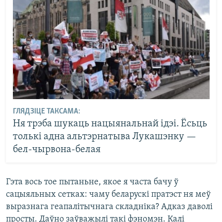
ГЛЯДЗІЦЕ ТАКСАМА:
Ня трэба шукаць нацыянальнай ідэі. Ёсьць
толькі адна альтэрнатыва Лукашэнку —
бел-чырвона-белая
Гэта вось тое пытаньне, якое я часта бачу ў
сацыяльных сетках: чаму беларускі пратэст ня меў
выразнага геапалітычнага складніка? Адказ даволі
просты. Даўно заўважылі такі фэномэн. Калі