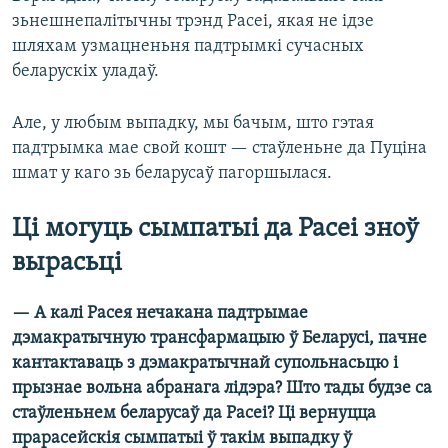
зьнешнепалітычны трэнд Расеі, якая не ідзе
шляхам узмацненьня падтрымкі сучасных
беларускіх уладаў.
Але, у любым выпадку, мы бачым, што гэтая
падтрымка мае свой кошт — стаўленьне да Пуціна
шмат у каго зь беларусаў пагоршылася.
Ці могуць сымпатыі да Расеі зноў
вырасьці
— А калі Расея нечакана падтрымае
дэмакратычную трансфармацыю ў Беларусі, пачне
кантактаваць з дэмакратычнай супольнасьцю і
прызнае вольна абранага лідэра? Што тады будзе са
стаўленьнем беларусаў да Расеі? Ці вернуцца
прарасейскія сымпатыі ў такім выпадку ў