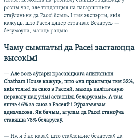
House, іх можна па-рознаму ставіць і задаваць у
розны час, але тэндэнцыя на пагаршэньне
стаўленьня да Расеі ёсьць. І тыя экспэрты, якія
кажуць, што Расея цяпер страчвае Беларусь —
безумоўна, маюць рацыю.
Чаму сымпатыі да Расеі застаюцца
высокімі
— Але вось аўтары красавіцкага апытаньня
Chatham House кажуць, што «на практыцы тыя 32%,
якія толькі за саюз з Расеяй, маюць палітычную
перавагу над усімі астатнімі беларусамі». А там
яшчэ 46% за саюз з Расеяй і Эўразьвязам
адначасова. Як бачым, агулам да Расеі станоўча
ставяцца 78% беларусаў.
— Ну, я б не казаў, што стаўленьне беларусаў да