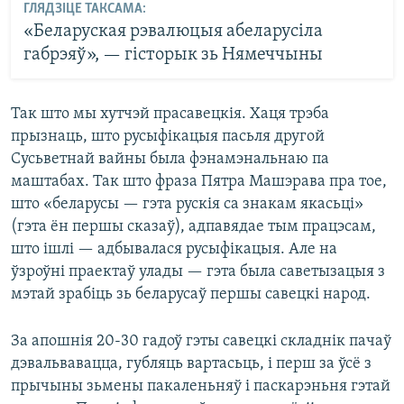
ГЛЯДЗІЦЕ ТАКСАМА:
«Беларуская рэвалюцыя абеларусіла
габрэяў», — гісторык зь Нямеччыны
Так што мы хутчэй прасавецкія. Хаця трэба
прызнаць, што русыфікацыя пасьля другой
Сусьветнай вайны была фэнамэнальнаю па
маштабах. Так што фраза Пятра Машэрава пра тое,
што «беларусы — гэта рускія са знакам якасьці»
(гэта ён першы сказаў), адпавядае тым працэсам,
што ішлі — адбывалася русыфікацыя. Але на
ўзроўні праектаў улады — гэта была саветызацыя з
мэтай зрабіць зь беларусаў першы савецкі народ.
За апошнія 20-30 гадоў гэты савецкі складнік пачаў
дэвальвавацца, губляць вартасьць, і перш за ўсё з
прычыны зьмены пакаленьняў і паскарэньня гэтай