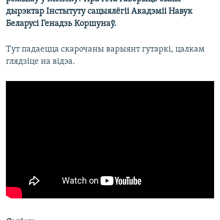
дырэктар Інстытуту сацыялёгіі Акадэміі Навук
Беларусі Генадзь Коршунаў.
Тут падаецца скарочаны варыянт гутаркі, цалкам
глядзіце на відэа.