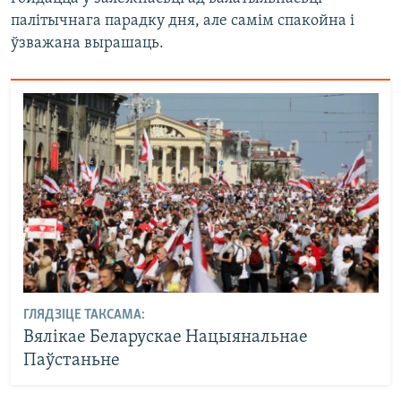
палітычнага парадку дня, але самім спакойна і
ўзважана вырашаць.
ГЛЯДЗІЦЕ ТАКСАМА:
Вялікае Беларускае Нацыянальнае
Паўстаньне