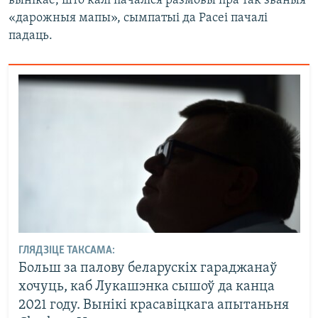
вынікае, што калі пачаліся размовы пра так званыя
«дарожныя мапы», сымпатыі да Расеі пачалі
падаць.
ГЛЯДЗІЦЕ ТАКСАМА:
Больш за палову беларускіх гараджанаў
хочуць, каб Лукашэнка сышоў да канца
2021 году. Вынікі красавіцкага апытаньня