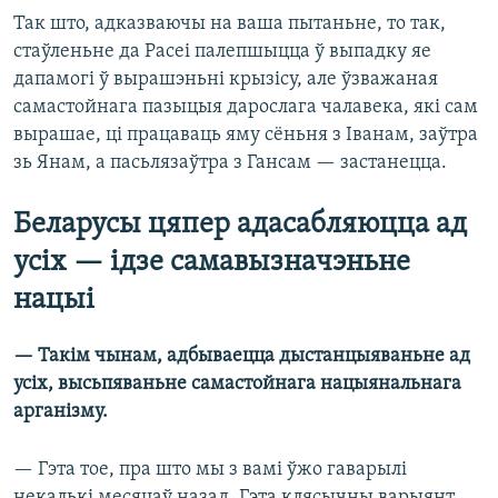
Так што, адказваючы на ваша пытаньне, то так,
стаўленьне да Расеі палепшыцца ў выпадку яе
дапамогі ў вырашэньні крызісу, але ўзважаная
самастойнага пазыцыя дарослага чалавека, які сам
вырашае, ці працаваць яму сёньня з Іванам, заўтра
зь Янам, а пасьлязаўтра з Гансам — застанецца.
Беларусы цяпер адасабляюцца ад
усіх — ідзе самавызначэньне
нацыі
— Такім чынам, адбываецца дыстанцыяваньне ад
усіх, высьпяваньне самастойнага нацыянальнага
арганізму.
— Гэта тое, пра што мы з вамі ўжо гаварылі
некалькі месяцаў назад. Гэта клясычны варыянт