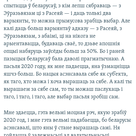
спытацца ў беларусаў, з кім лепш сябраваць — з
Эўразьвязам ці з Расеяй — і даць толькі два
варыянты, то можна прымусова зрабіць выбар. Але
калі даць больш варыянтаў адказу — з Расеяй, з
Эўразьвязам, з абаімі, ці на нікога не
арыентавацца, будаваць сваё, то дзьве апошнія
опцыі набяруць заўсёды больш за 50%. Бо і раней
пазыцыя беларусаў бала даволі прагматычнаю. А
пасьля 2020 году, як мне падаецца, яна ўзмацніцца
яшчэ больш. Бо нацыя асэнсавала сябе як суб’екта,
як таго, хто можа і хоча вырашаць за сябе. А калі ты
вырашаем за сябе сам, то ты можаш паслухаць і
таго, і таго, і таго, але выбар пасьля зробіш сам.
Мне здаецца, гэта вельмі моцная рэч, якую зрабіў
2020 год, і мне гэта вельмі падабаецца, бо беларусы
асэнсавалі, што яны ў стане вырашаць самі. Ня
гойдацца ў залежнасьці ад валатыльнасьці