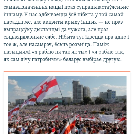
самавызначэньня нацыі праз супрацьпастаўленьне
іншаму. У нас адбываецца ўсё нібыта ў той самай
парадыгме, але акцэнты крыху іншыя — не праз
выпрацоўку дыстанцыі да чужога, але праз
сьцьвярджэньне сябе. Нібыта тут ідзецца пра адно і
тое ж, але насамрэч, ёсьць розьніца. Паміж
пазыцыямі «я раблю ня так як ты» і «я раблю так,
як сам лічу патрэбным» беларус выбірае другую.