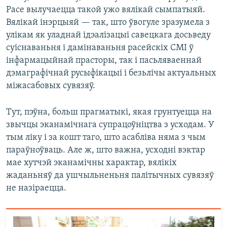
Расе вылучаецца такой ужо вялікай сымпатыяй.
Вялікай інэрцыяй — так, што ўвогуле зразумела з
улікам як уладнай ідэалізацыі савецкага досьведу
суіснаваньня і дамінаваньня расейскіх СМІ ў
інфармацыйнай прасторы, так і пасьляваеннай
дэмаграфічнай русыфікацыі і безьлічы актуальных
міжасабовых сувязяў.
Тут, пэўна, больш прагматыкі, якая грунтуецца на
звычцы эканамічнага супрацоўніцтва з усходам. У
тым ліку і за кошт таго, што асабліва няма з чым
параўноўваць. Але ж, што важна, усходні вэктар
мае хутчэй эканамічны характар, вялікіх
жаданьняў да ушчыльненьня палітычных сувязяў
не назіраецца.