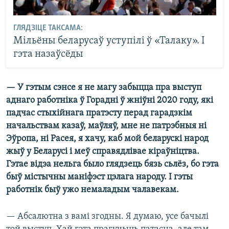
ГЛЯДЗІЦЕ ТАКСАМА:
Мільёны беларусаў уступілі ў «Талаку». І
гэта назаўсёды
— У гэтым сэнсе я не магу забыцца пра выступ
аднаго работніка ў Горадні ў жніўні 2020 году, які
падчас стыхійнага пратэсту перад гарадзкім
начальствам казаў, маўляў, мне не патрэбныя ні
Эўропа, ні Расея, я хачу, каб мой беларускі народ
жыў у Беларусі і меў справядлівае кіраўніцтва.
Гэтае відэа нельга было глядзець бязь сьлёз, бо гэта
быў містычны маніфэст цэлага народу. І гэты
работнік быў ужо немаладым чалавекам.
— Абсалютна з вамі згодны. Я думаю, усе бачылі