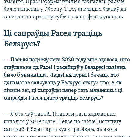
зьмены. Праз інфармацыйныя тэхналёгіі расьце
ўключанасьць у Эўропу. Таму апэляцыя ўладаў да
савецкага наратыву губляе сваю эфэктыўнасьць.
Ці сапраўды Расея траціць
Беларусь?
— Пасьля падзеяў лета 2020 году мне здалося, што
стаўленьне да Расеі і расейцаў у Беларусі павінна
было б зьмяніцца. Людзі ня дурні і бачаць, хто
дапамагае захоўваць у Беларусі статус-кво. А як
лічыце вы, ці сапраўды цяпер гэта мяняецца і ці
сапраўды Расея цяпер траціць Беларусь?
— Я б пачаў раней. Працэсы разыходжаньня
пачаліся ў 2019 годзе. Недзе на сайце Інстытуту
сацыялёгіі ёсьць артыкул з графікам, зь якога