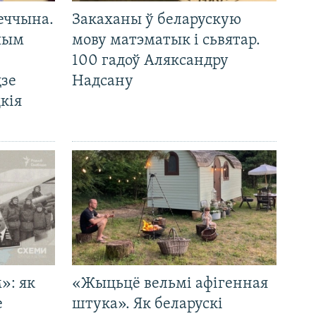
еччына.
Закаханы ў беларускую
 чым
мову матэматык і сьвятар.
100 гадоў Аляксандру
дзе
Надсану
кія
»: як
«Жыцьцё вельмі афігенная
е
штука». Як беларускі