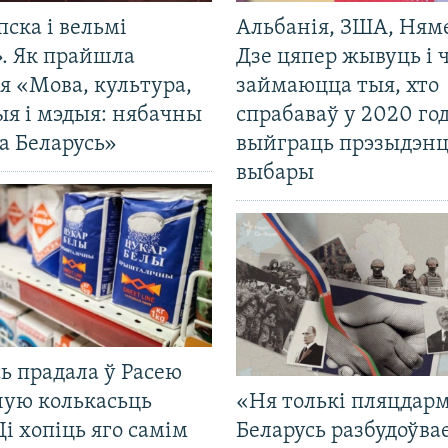
пска і вельмі
Альбанія, ЗША, Ням
». Як прайшла
Дзе цяпер жывуць і
я «Мова, культура,
займаюцца тыя, хто
ыя і мэдыя: нябачны
спрабаваў у 2020 го
а Беларусь»
выйграць прэзыдэнц
выбары
ь прадала ў Расею
ную колькасьць
«Ня толькі пляцдарм
Ці хопіць яго самім
Беларусь разбудоўва