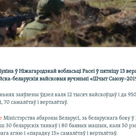
уліна ў Ніжагародзкай вобласьці Расеі ў пятніцу 13 вер
ейска-беларускія вайсковыя вучэньні «Шчыт Саюзу–201
ньнях заяўлены ўдзел каля 12 тысяч вайскоўцаў і да 95
, 70 самалётаў і верталётаў.
е
Міністэрства абароны Беларусі, зь беларускага боку ў
ыш 30 беларускіх танкаў і 80 баявых машын, каля 50 р
ага агню і «парадку 15» самалётаў і верталётаў.