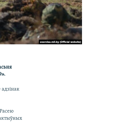
асьня
9».
0 адзінак
 Расею
эактыўных