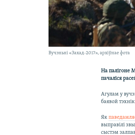
Вучэньні «Захад-2017», архіўнае фота
На палігоне М
пачаліся рас
Агулам у вучэ
баявой тэхнікі
Як
паведамля
выправілі зв
сыстэм залпав