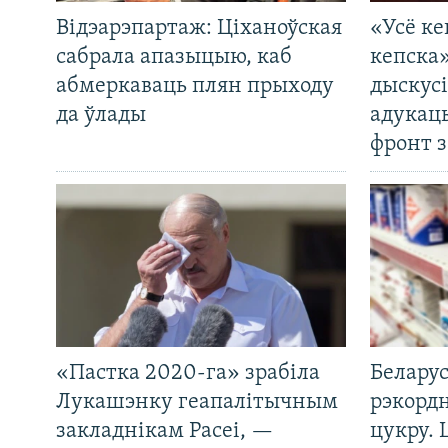
Відэарэпартаж: Ціханоўская
«Усё ке
сабрала апазыцыю, каб
кепска
абмеркаваць плян прыходу
дыскусі
да ўлады
адукац
фронт з
«Пастка 2020-га» зрабіла
Беларус
Лукашэнку геапалітычным
рэкорд
закладнікам Расеі, —
цукру. 