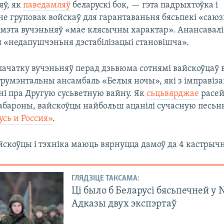
яў, як
паведамляў
беларускі бок, — гэта падрыхтоўка і
е груповак войскаў для гарантаваньня бясьпекі «саю
 мэта вучэньняў «мае клясычны характар». Анансавалі
я «недапушчэньня дэстабілізацыі становішча».
пачатку вучэньняў перад дзьвюма сотнямі вайскоўцаў 
трумэнтальны ансамбаль «Белыя ночы», які з імправіз
ні пра Другую сусьветную вайну. Як
сьцьвярджае
расей
 абароны, вайскоўцы найбольш ацанілі сучасную песь
усь и Россия»
.
йскоўцы і тэхніка маюць вярнуцца дамоў да 4 кастрычн
ГЛЯДЗІЦЕ ТАКСАМА:
Ці было б Беларусі бясьпечней у
Адказы двух экспэртаў