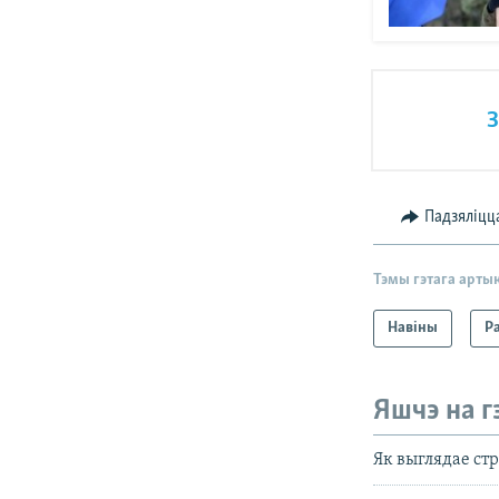
З
Падзяліцц
Тэмы гэтага арты
Навіны
Р
Яшчэ на г
Як выглядае стр