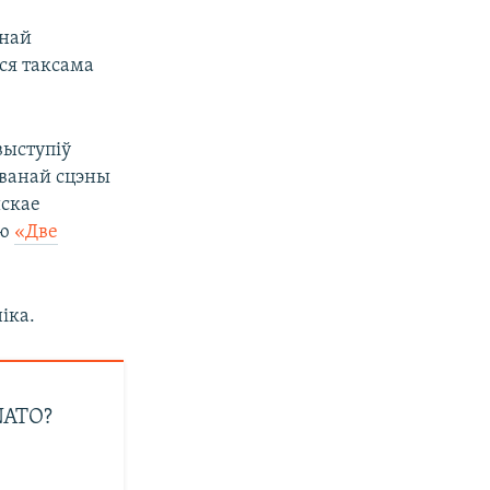
знай
ся таксама
выступіў
аванай сцэны
скае
ню
«Две
іка.
 NATO?