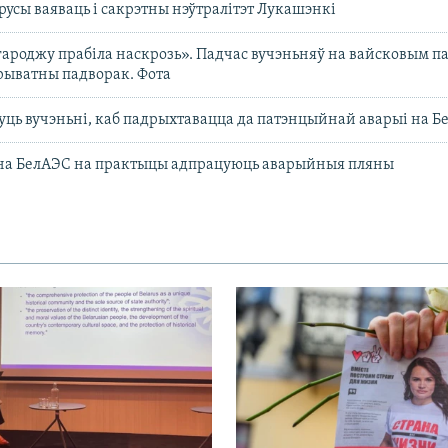
русы ваяваць і сакрэтны нэўтралітэт Лукашэнкі
ароджу прабіла наскрозь». Падчас вучэньняў на вайсковым п
ыватны падворак. Фота
дуць вучэньні, каб падрыхтавацца да патэнцыйнай аварыі на 
 на БелАЭС на практыцы адпрацуюць аварыйныя пляны