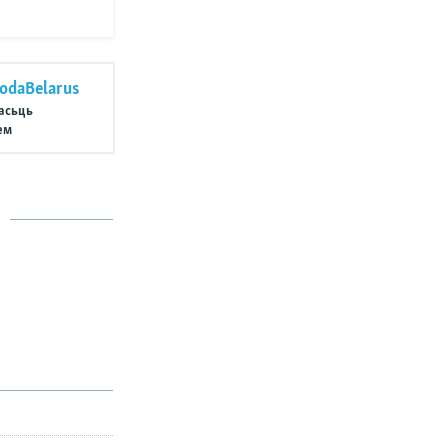
odaBelarus
асьць
ем