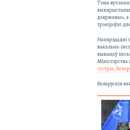
Тэма вучэньн
выкарыстаньн
дзяржавы», а
трэніроўкі дл
Напярэдадні 
вакальна-інс
выканаў песь
Міністэрства
сестры, Белар
Беларускія ва