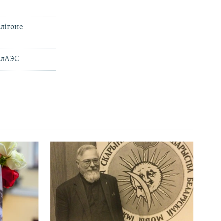
алігоне
БелАЭС