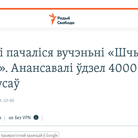
еі пачаліся вучэньні «Шч
». Анансавалі ўдзел 4000
усаў
, 10:45
а
Без VPN
 прыярытэтнай крыніцай ў Google