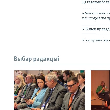
Ці гатовыя бела
«Мэталічную аг
пашкоджаны пр
У Вільні правя
У кастрычніку
Выбар рэдакцыі