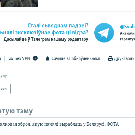
Сталі сьведкам падзеі?
@Svab
ьнялі эксклюзіўнае фота ці відэа?
Ананімн
гаранту
Дасылайце ў Тэлеграм нашаму рэдактару
а
Без VPN
Сачыце за абнаўленьнямі
Друкаваць
кулу
асея
этую тэму
алковая зброя, якую пачалі вырабляць у Беларусі. ФОТА