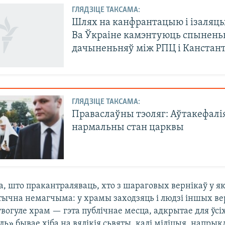
ГЛЯДЗІЦЕ ТАКСАМА:
Шлях на канфрантацыю і ізаляц
Ва Ўкраіне камэнтуюць спынень
дачыненьняў між РПЦ і Канста
ГЛЯДЗІЦЕ ТАКСАМА:
Праваслаўны тэоляг: Аўтакефалі
нармальны стан царквы
а, што пракантраляваць, хто з шараговых вернікаў у я
тычна немагчыма: у храмы заходзяць і людзі іншых ве
увогуле храм — гэта публічнае месца, адкрытае для ўсі
ь» бывае хіба на вялікія сьвяты, калі міліцыя, напрык