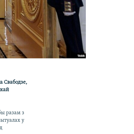
а Свабодзе,
скай
бы разам з
рытуалах у
д