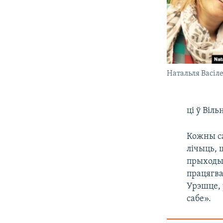
Натальля Васіле
ці ў Віль
Кожны са
лічыць, 
прыходы.
працягва
Урэшце, 
сабе».