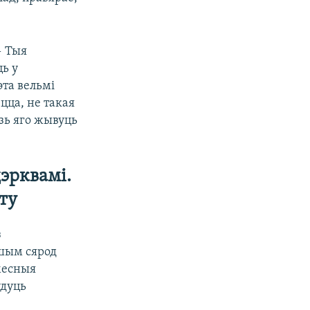
— Тыя
ць у
эта вельмі
цца, не такая
зь яго жывуць
эрквамі.
ту
з
ршым сярод
месныя
удуць