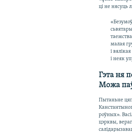
ці не нясуць 
«Безумоў
сьвятары
таемства
малая гр
і вяліка
і неяк у
Гэта ня 
Можа паў
Пытаньне цяп
Канстантыноп
роўных». Вас
цэрквы, вераг
салідарызавац