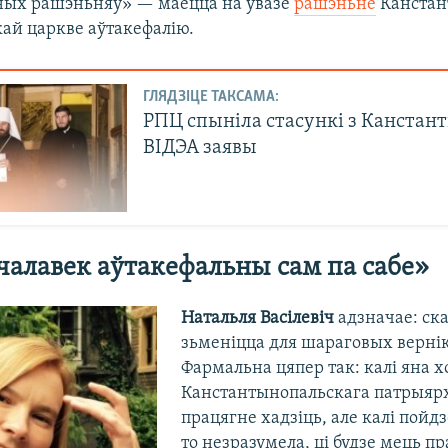
ных рашэньняў» — маецца на ўвазе
рашэньне
Канстан
кай царкве аўтакефалію.
ГЛЯДЗІЦЕ ТАКСАМА:
РПЦ спыніла стасункі з Канстан
ВІДЭА заявы
алавек аўтакефальны сам па сабе»
Натальля Васілевіч
адзначае: ска
зьменіцца для шараговых вернік
Фармальна цяпер так: калі яна х
Канстантынопальскага патрыярхат
працягне хадзіць, але калі пойд
то незразумела, ці будзе мець п