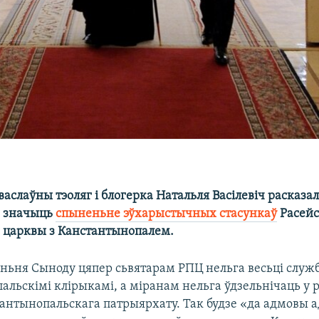
васлаўны тэоляг і блогерка Натальля Васілевіч расказал
ч значыць
спыненьне эўхарыстычных стасункаў
Расей
 царквы з Канстантынопалем.
ньня Сыноду цяпер сьвятарам РПЦ нельга весьці служ
льскімі клірыкамі, а міранам нельга ўдзельнічаць у 
антынопальскага патрыярхату. Так будзе «да адмовы а