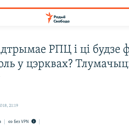
адтрымае РПЦ і ці будзе 
оль у цэрквах? Тлумачыц
г
18, 21:19
а
Без VPN