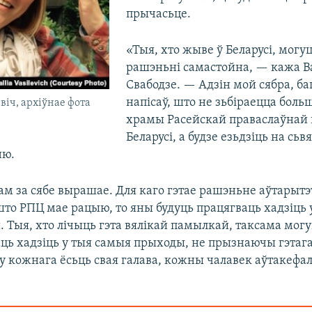
прычасьце.
«Тыя, хто жыве ў Беларусі, могу
рашэньні самастойна, — кажа Ва
Свабодзе. — Адзін мой сябра, ба
напісаў, што не зьбіраецца больш
віч, архіўнае фота
храмы Расейскай праваслаўнай 
Беларусі, а будзе езьдзіць на сь
ню.
м за сябе вырашае. Для каго гэтае рашэньне аўтарытэ
што РПЦ мае рацыю, то яны будуць працягваць хадзіць 
 Тыя, хто лічыць гэта вялікай памылкай, таксама мог
ць хадзіць у тыя самыя прыходы, не прызнаючы гэтаг
у кожнага ёсьць свая галава, кожны чалавек аўтакефа