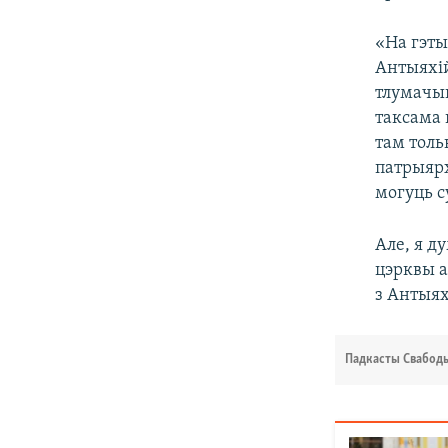
«На гэты
Антыяхій
тлумачыц
таксама 
там толь
патрыярх
могуць с
Але, я д
цэрквы а
з Антыях
Падкасты Свабод