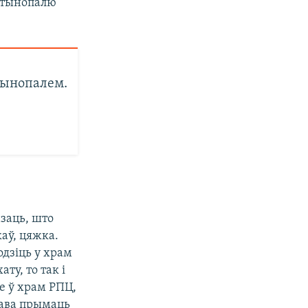
тынопалю
тынопалем.
заць, што
аў, цяжка.
одзіць у храм
у, то так і
зе ў храм РПЦ,
рава прымаць