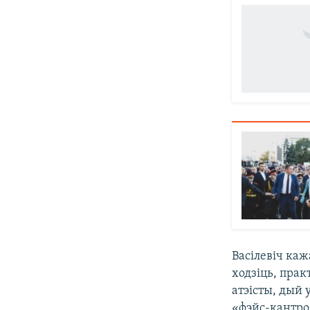
Васілевіч каж
ходзіць, прак
атэісты, дый 
«фэйс-кантрол