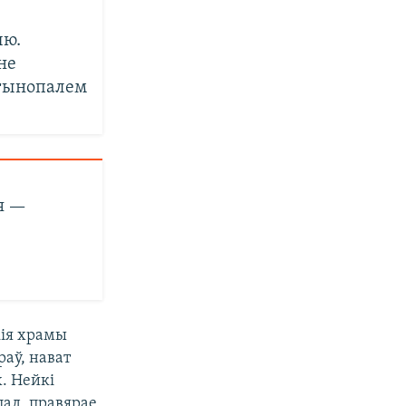
ыю.
не
нтынопалем
я —
кія храмы
раў, нават
х. Нейкі
лад, правярае,