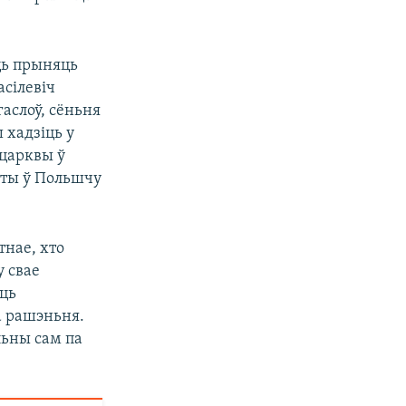
ць прыняць
сілевіч
гаслоў, сёньня
 хадзіць у
царквы ў
вяты ў Польшчу
тнае, хто
у свае
уць
а рашэньня.
льны сам па