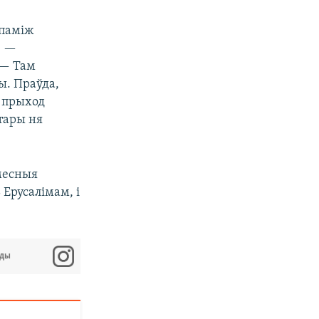
 паміж
, —
 — Там
ы. Праўда,
н прыход
тары ня
амесныя
 Ерусалімам, і
оды