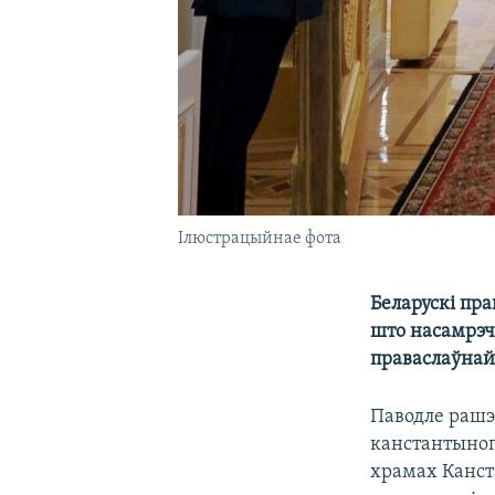
Ілюстрацыйнае фота
Беларускі пра
што насамрэ
праваслаўнай
Паводле рашэ
канстантынопа
храмах Канст