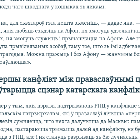
людзі чаго шкоднага ў кошыках зь яйкамі.
на, для сьвятароў гэта нешта зьменіць, — дадае яна. 
, якія любяць езьдзіць на Афон, ня змогуць удзельніча
х, ня змогуць служыць і прычашчацца на Афоне. Але г
упа прывілеяваных асобаў, таму тое, што зь імі адбывае
я трагедыя. Можна пражыць і без Афону — жанчыны бе
праўляюцца».
першы канфлікт між праваслаўнымі ц
тарыцца сцэнар катарскага канфлік
ер у тым, якія цэрквы падтрымаюць РПЦ у канфлікце 
альскім патрыярхатам, які ў праваслаўі лічыцца «пе
ілевіч сумняецца, што нехта далучыцца да Масквы: па
одна, пастараюцца трымацца далей ад канфлікту, ня б
ца з РПЦ, але і ня стануць разрываць зь ёю лучнасьць.