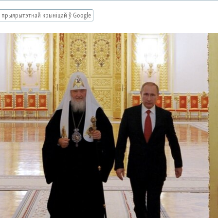
 прыярытэтнай крыніцай ў Google