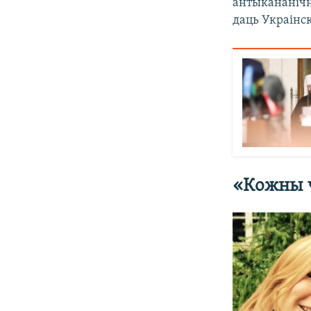
антыкананіч
даць Украінс
«Кожны ч