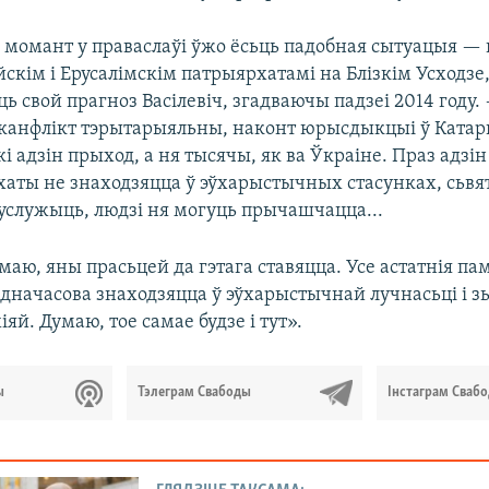
 момант у праваслаўі ўжо ёсьць падобная сытуацыя —
скім і Ерусалімскім патрыярхатамі на Блізкім Усходзе
ь свой прагноз Васілевіч, згадваючы падзеі 2014 году.
канфлікт тэрытарыяльны, наконт юрысдыкцыі ў Катар
кі адзін прыход, а ня тысячы, як ва Ўкраіне. Праз адзі
аты не знаходзяцца ў эўхарыстычных стасунках, сьвя
услужыць, людзі ня могуць прычашчацца...
умаю, яны прасьцей да гэтага ставяцца. Усе астатнія п
дначасова знаходзяцца ў эўхарыстычнай лучнасьці і зь
іяй. Думаю, тое самае будзе і тут».
ы
Тэлеграм Свабоды
Інстаграм Сваб