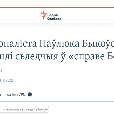
рналіста Паўлюка Быкоў
лі сьледчыя ў «справе 
кі
, 08:32
а
Без VPN
 прыярытэтнай крыніцай ў Google