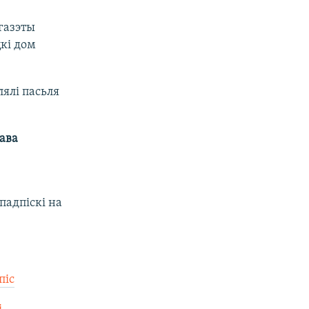
 газэты
цкі дом
лялі пасьля
ава
падпіскі на
іс​