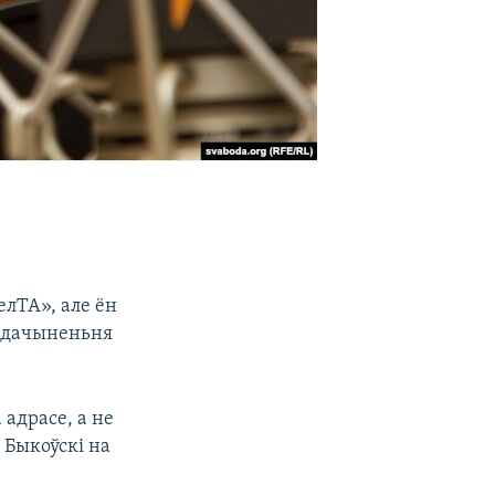
елТА», але ён
а дачыненьня
адрасе, а не
 Быкоўскі на