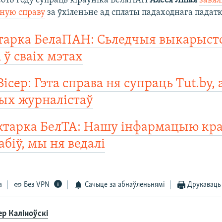
2018 году супраць кіраўніка БелаПАН
Алеся Ліпая
завял
ную справу
за ўхіленьне ад сплаты падаходнага падатк
тарка БелаПАН: Сьледчыя выкарыст
 ў сваіх мэтах
ісер: Гэта справа ня супраць Tut.by, 
ых журналістаў
тарка БелТА: Нашу інфармацыю крал
абіў, мы ня ведалі
а
Без VPN
Сачыце за абнаўленьнямі
Друкаваць
ер Каліноўскі