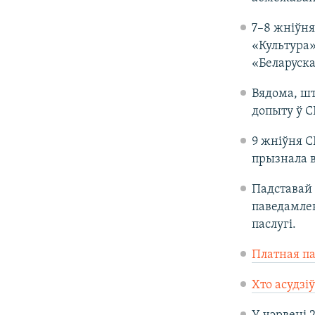
7–8 жніўня
«Культура»
«Беларуска
Вядома, шт
допыту ў С
9 жніўня С
прызнала в
Падставай
паведамлен
паслугі.
Платная па
Хто асудзі