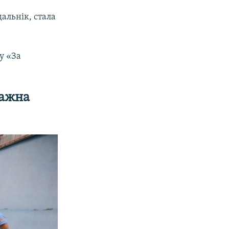
альнік, стала
у «За
важна