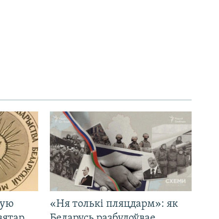
кую
«Ня толькі пляцдарм»: як
вятар.
Беларусь разбудоўвае