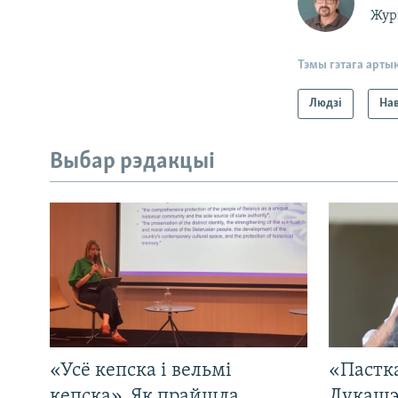
Жур
Тэмы гэтага арты
Людзі
На
Выбар рэдакцыі
«Усё кепска і вельмі
«Пастка
кепска». Як прайшла
Лукашэ