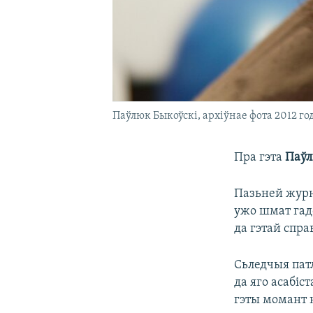
Паўлюк Быкоўскі, архіўнае фота 2012 го
Пра гэта
Паўл
Пазьней журна
ужо шмат гадо
да гэтай спра
Сьледчыя пат
да яго асабіс
гэты момант 