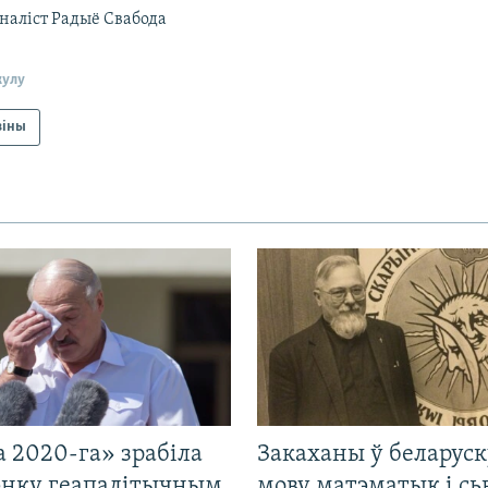
наліст Радыё Свабода
кулу
віны
 2020-га» зрабіла
Закаханы ў беларус
нку геапалітычным
мову матэматык і сь