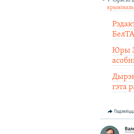
У чэрвені 
крыміналь
Рэдак
БелТА
Юры З
асобн
Дырэк
гэта р
Падзяліцц
Вал