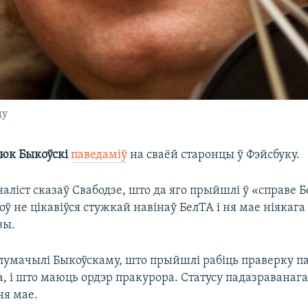
ду
юк Быкоўскі
паведаміў
на сваёй старонцы ў Фэйсбуку.
ліст сказаў Свабодзе, што да яго прыйшлі ў «справе Б
ў не цікавіўся стужкай навінаў БелТА і ня мае ніякаг
вы.
лумачылі Быкоўскаму, што прыйшлі рабіць праверку па 
та, і што маюць ордэр пракурора. Статусу падазраванага
ня мае.