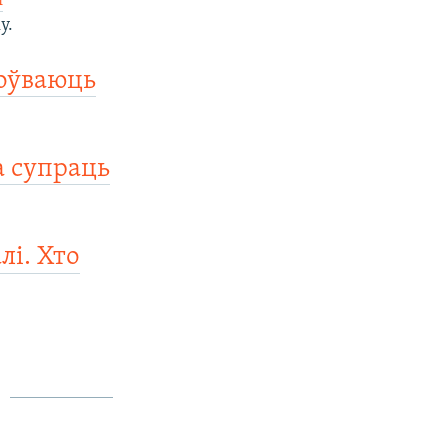
і
у.
оўваюць
а супраць
і. Хто