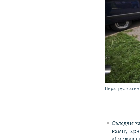
Ператрус у аген
Сьледчы к
кампутарна
абмежавань