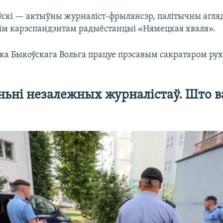
скі — актыўны журналіст-фрылансэр, палітычны агляд
ім карэспандэнтам радыёстанцыі «Нямецкая хваля».
а Быкоўскага Вольга працуе прэсавым сакратаром рух
ьні незалежных журналістаў. Што 