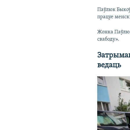
Паўлюк Быкоў
працуе менск
Жонка Паўлюк
свабоду».
Затрыман
ведаць