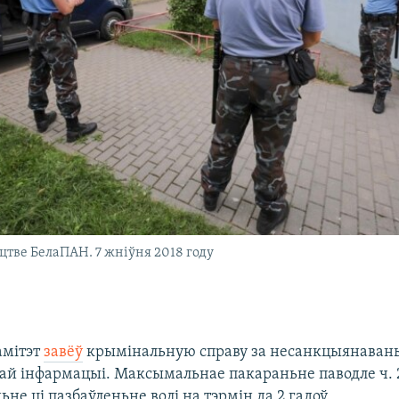
цтве БелаПАН. 7 жніўня 2018 году
амітэт
завёў
крымінальную справу за несанкцыянаваны
й інфармацыі. Максымальнае пакараньне паводле ч. 2
не ці пазбаўленьне волі на тэрмін да 2 гадоў.