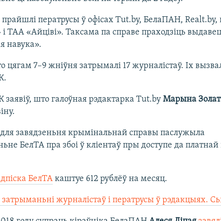
 прайшлі ператрусы ў офісах Tut.by, БелаПАН, Realt.by,
 і ТАА «Айціві». Таксама па справе праходзіць выдаве
я навука».
о цягам 7–9 жніўня затрымалі 17 журналістаў. Іх вызва
К.
К заявіў, што галоўная рэдактарка Tut.by
Марына Золат
іну.
 для завядзеньня крымінальнай справы паслужыла
ьне БелТА пра збоі ў кліентаў пры доступе да платнай 
дпіска БелТА
каштуе 612 рублёў на месяц.
ў затрыманьні журналістаў і ператрусы ў рэдакцыях. Сьп