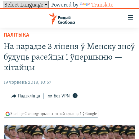
Powered by
Translate
Лінкі
ўнівэрсальнага
доступу
ПАЛІТЫКА
НАВІНЫ
Перайсьці
На парадзе 3 ліпеня ў Менску зноў
да
ТОЛЬКІ НА СВАБОДЗЕ
УСЕ НАВІНЫ
будуць расейцы і ўпершыню —
галоўнага
СУВЯЗЬ
ВІДЭА І ФОТА
ТЭСТЫ
зьместу
кітайцы
Перайсьці
ПАДПІСАЦЦА
ЛЮДЗІ
БЛОГІ
АБЫСЬЦІ БЛЯКАВАНЬНЕ
да
19 чэрвень 2018, 10:57
ПАЛІТЫКА
ГІСТОРЫЯ НА СВАБОДЗЕ
ПАДЗЯЛІЦЦА ІНФАРМАЦЫЯЙ
RSS
галоўнай
САЧЫЦЕ ЗА АБНАЎЛЕНЬНЯМІ
Падзяліцца
Без VPN
навігацыі
ЭКАНОМІКА
ПАДКАСТЫ
ПАДКАСТЫ
Перайсьці
ВАЙНА
КНІГІ
FACEBOOK
да
Зрабіце Свабоду прыярытэтнай крыніцай ў Google
БЕЛАРУСЫ НА ВАЙНЕ
АЎДЫЁКНІГІ
TWITTER
пошуку
ПАЛІТВЯЗЬНІ
PREMIUM
Усе сайты РС/РСЭ