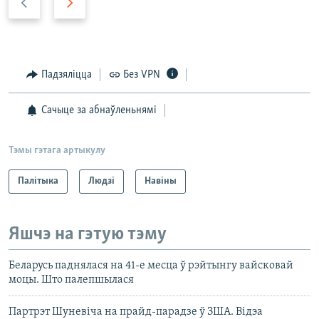
r
e
e
x
v
t
i
s
Падзяліцца
Без VPN
o
l
u
i
Сачыце за абнаўленьнямі
s
d
s
e
Тэмы гэтага артыкулу
l
i
Палітыка
Людзі
Навіны
d
e
Яшчэ на гэтую тэму
Беларусь паднялася на 41-е месца ў рэйтынгу вайсковай
моцы. Што палепшылася
Партрэт Шуневіча на прайд-парадзе ў ЗША. Відэа