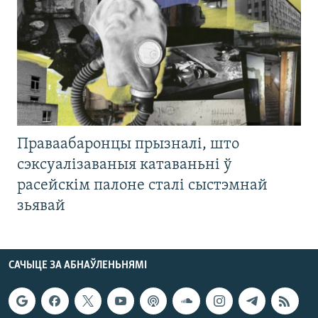
Праваабаронцы прызналі, што
сэксуалізаваныя катаваньні ў
расейскім палоне сталі сыстэмнай
зьявай
САЧЫЦЕ ЗА АБНАЎЛЕНЬНЯМІ