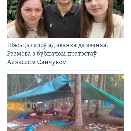
Шэсьць гадоў ад званка да званка.
Размова з бубначом пратэстаў
Аляксеем Санчуком