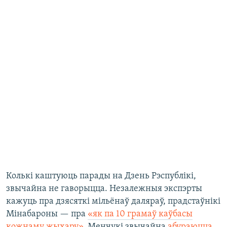
Колькі каштуюць парады на Дзень Рэспублікі,
звычайна не гаворыцца. Незалежныя экспэрты
кажуць пра дзясяткі мільёнаў даляраў, прадстаўнікі
Мінабароны — пра
«як па 10 грамаў каўбасы
кожнаму жыхару»
. Менчукі звычайна
абураюцца