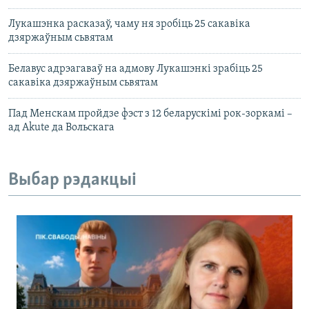
Лукашэнка расказаў, чаму ня зробіць 25 сакавіка
дзяржаўным сьвятам
Белавус адрэагаваў на адмову Лукашэнкі зрабіць 25
сакавіка дзяржаўным сьвятам
Пад Менскам пройдзе фэст з 12 беларускімі рок-зоркамі –
ад Akute да Вольскага
Выбар рэдакцыі