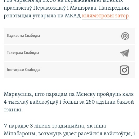
і 28 чэрвеня ад 23.00 на скрыжаваньні менскіх
праспэктаў Пераможцаў і Машэрава. Папярэдняя
рэпэтыцыя ўтварыла на МКАД
кілямэтровы затор
.
Падкасты Свабоды
Тэлеграм Свабоды
Інстаграм Свабоды
Мяркуецца, што парадам па Менску пройдуць каля
4 тысячаў вайскоўцаў і больш за 250 адзінак баявой
тэхнікі.
У парадзе 3 ліпеня традыцыйна, як піша
Мінабароны, возьмуць удзел расейскія вайскоўцы, і