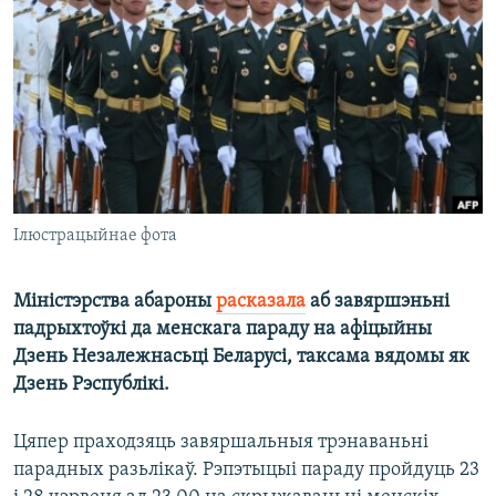
КУЛЬТУРА
МОВА
КАЛЯНДАР
НА ХВАЛЯХ СВАБОДЫ
Ілюстрацыйнае фота
Міністэрства абароны
расказала
аб завяршэньні
падрыхтоўкі да менскага параду на афіцыйны
Дзень Незалежнасьці Беларусі, таксама вядомы як
Дзень Рэспублікі.
Цяпер праходзяць завяршальныя трэнаваньні
парадных разьлікаў. Рэпэтыцыі параду пройдуць 23