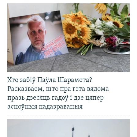
Хто забіў Паўла Шарамета?
Расказваем, што пра гэта вядома
празь дзесяць гадоў і дзе цяпер
асноўныя падазраваныя