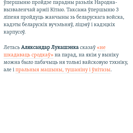
ўпершыню пройдзе парадны разьлік Народна-
вызваленчай арміі Кітаю. Таксама ўпершыню 3
ліпеня пройдуць жанчыны зь беларускага войска,
кадэты беларускіх вучэльняў, ліцэяў і кадэцкіх
карпусоў.
Летась
Аляксандар Лукашэнка
сказаў
«не
шкадаваць сродкаў»
на парад, на якім у выніку
можна было пабачыць ня толькі вайсковую тэхніку,
але і
пральныя машыны, тушаніну і ўнітазы
.