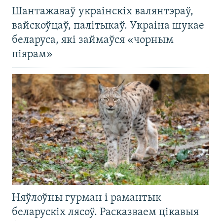
Шантажаваў украінскіх валянтэраў,
вайскоўцаў, палітыкаў. Украіна шукае
беларуса, які займаўся «чорным
піярам»
Няўлоўны гурман і рамантык
беларускіх лясоў. Расказваем цікавыя