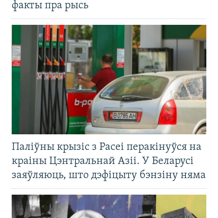
факты пра рысь
Паліўны крызіс з Расеі перакінуўся на
краіны Цэнтральнай Азіі. У Беларусі
заяўляюць, што дэфіцыту бэнзіну няма