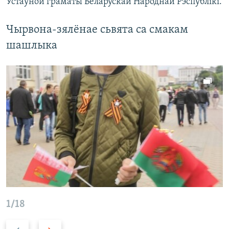
Устаўной граматы Беларускай Народнай Рэспублікі.
Чырвона-зялёнае сьвята са смакам
шашлыка
1/18
P
N