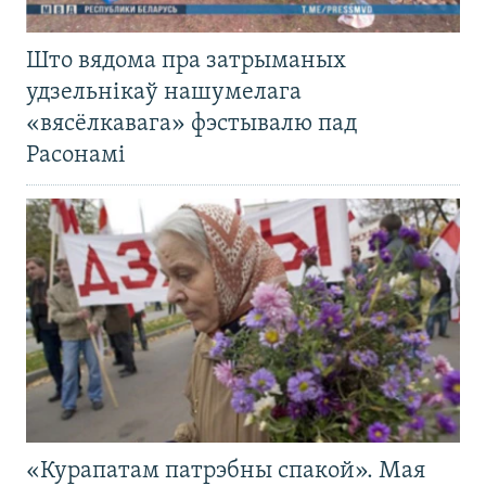
Што вядома пра затрыманых
удзельнікаў нашумелага
«вясёлкавага» фэстывалю пад
Расонамі
«Курапатам патрэбны спакой». Мая