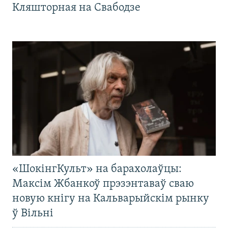
Кляшторная на Свабодзе
«ШокінгКульт» на барахолаўцы:
Максім Жбанкоў прэзэнтаваў сваю
новую кнігу на Кальварыйскім рынку
ў Вільні