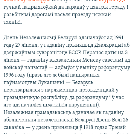
гучнай падрыхтоўкай да парадаў у цэнтры гораду і
разьбітымі дарогамі пасьля праезду цяжкай
тэхнікі.
Дзень Незалежнасьці Беларусі адзначаўся ад 1991
году 27 ліпеня, у гадавіну прыняцьця Дэклярацыі аб
дзяржаўным сувэрэнітэце БССР. Перанос даты на 3
ліпеня — гадавіну вызваленьня Менску саветамі ад
войскаў нацыстаў — адбыўся ў выніку рэфэрэндуму
1996 году (празь яго ж былі пашыраныя
паўнамоцтвы Лукашэнкі — Беларусь
ператварылася з парлямэнцка-прэзыдэнцкай у
прэзыдэнцкую рэспубліку, да рэфэрэндуму і ў час
яго адзначаліся шматлікія парушэньні).
Незалежная грамадзкасьць адзначае як гадавіну
абвяшчэньня незалежнасьці Беларусі Дзень Волі 25
сакавіка — у дзень прыняцьця ў 1918 годзе Трэцяй