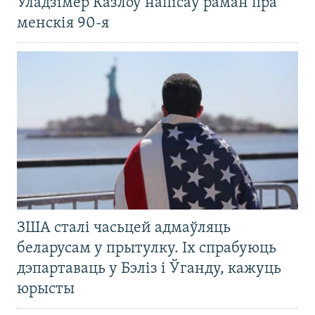
Уладзімер Казлоў напісаў раман пра
менскія 90-я
ЗША сталі часьцей адмаўляць
беларусам у прытулку. Іх спрабуюць
дэпартаваць у Бэліз і Ўганду, кажуць
юрысты