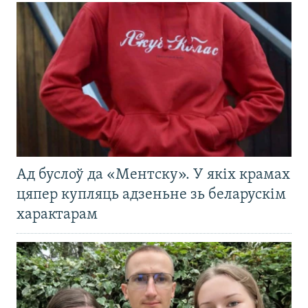
Ад буслоў да «Ментску». У якіх крамах
цяпер купляць адзеньне зь беларускім
характарам