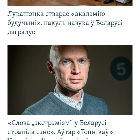
Лукашэнка стварае «акадэмію
будучыні», пакуль навука ў Беларусі
дэградуе
«Слова „экстрэмізм“ у Беларусі
страціла сэнс». Аўтар «Гопнікаў»