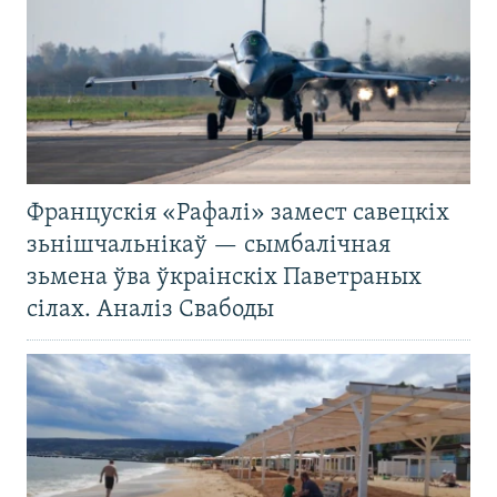
Францускія «Рафалі» замест савецкіх
зьнішчальнікаў — сымбалічная
зьмена ўва ўкраінскіх Паветраных
сілах. Аналіз Свабоды