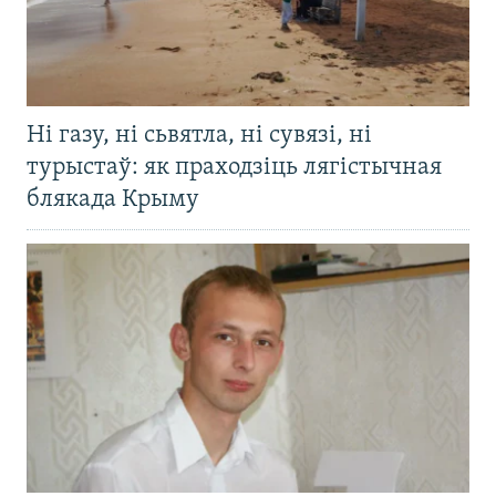
Ні газу, ні сьвятла, ні сувязі, ні
турыстаў: як праходзіць лягістычная
блякада Крыму