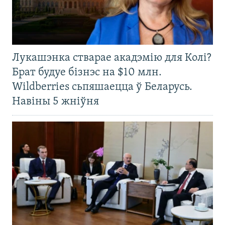
Лукашэнка стварае акадэмію для Колі?
Брат будуе бізнэс на $10 млн.
Wildberries сьпяшаецца ў Беларусь.
Навіны 5 жніўня