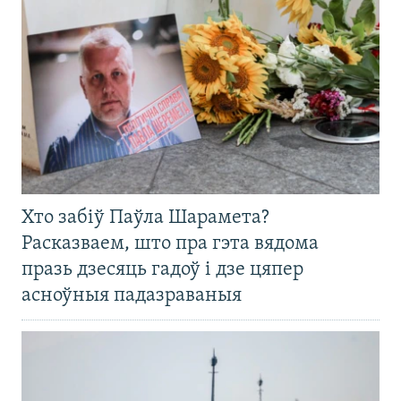
Хто забіў Паўла Шарамета?
Расказваем, што пра гэта вядома
празь дзесяць гадоў і дзе цяпер
асноўныя падазраваныя