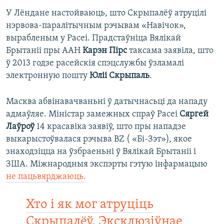
У Лёндане настойваюць, што Скрыпалёў атруцілі
нэрвова-паралітычным рэчывам «Навічок»,
вырабленым у Расеі. Прадстаўніца Вялікай
Брытаніі пры ААН
Карэн Пірс
таксама заявіла, што
ў 2013 годзе расейскія спэцслужбы ўзламалі
электронную пошту
Юліі Скрыпаль
.
Масква абвінавачваньні ў датычнасьці да нападу
адмаўляе. Міністар замежных спраў Расеі
Сяргей
Лаўроў
14 красавіка заявіў, што пры нападзе
выкарыстоўвалася рэчыва BZ ( «Бі-Зэт»), якое
знаходзіцца на ўзбраеньні ў Вялікай Брытаніі і
ЗША. Міжнародныя экспэрты гэтую інфармацыю
не пацьвярджаюць.
Хто і як мог атруціць
Скрыпалёў. Эксклюзіўнае