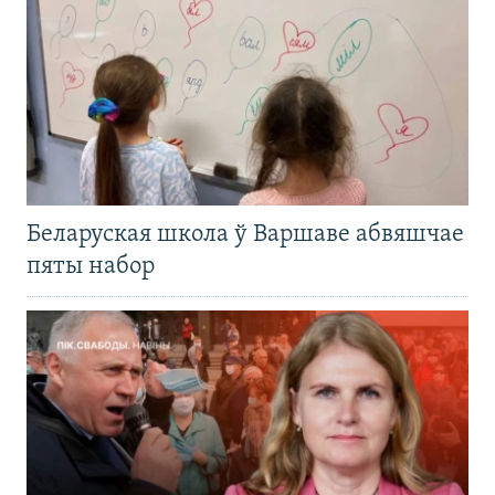
Беларуская школа ў Варшаве абвяшчае
пяты набор