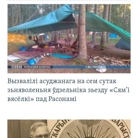
Вызвалілі асуджанага на сем сутак
зьняволеньня ўдзельніка зьезду «Сям’і
вясёлкі» пад Расонамі