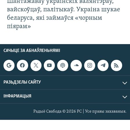
Шантажаваў украінскіх валянтэраў,
вайскоўцаў, палітыкаў. Украіна шукае
беларуса, які займаўся «чорным
піярам»
САЧЫЦЕ ЗА АБНАЎЛЕНЬНЯМІ
РАЗЬДЗЕЛЫ САЙТУ
ІНФАРМАЦЫЯ
Радыё Свабода © 2026 РС | Усе правы захаваныя.