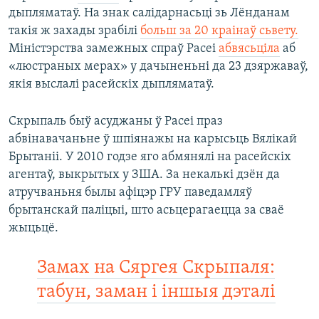
дыпляматаў. На знак салідарнасьці зь Лёнданам
такія ж захады зрабілі
больш за 20 краінаў сьвету.
Міністэрства замежных спраў Расеі
абвясьціла
аб
«люстраных мерах» у дачыненьні да 23 дзяржаваў,
якія выслалі расейскіх дыпляматаў.
Скрыпаль быў асуджаны ў Расеі праз
абвінавачаньне ў шпіянажы на карысьць Вялікай
Брытаніі. У 2010 годзе яго абмянялі на расейскіх
агентаў, выкрытых у ЗША. За некалькі дзён да
атручваньня былы афіцэр ГРУ паведамляў
брытанскай паліцыі, што асьцерагаецца за сваё
жыцьцё.
Замах на Сяргея Скрыпаля:
табун, заман і іншыя дэталі