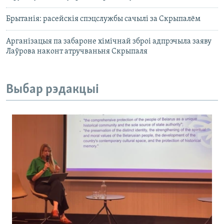
Брытанія: расейскія спэцслужбы сачылі за Скрыпалём
Арганізацыя па забароне хімічнай зброі адпрэчыла заяву
Лаўрова наконт атручваньня Скрыпаля
Выбар рэдакцыі