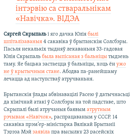
інтэрвію са стваральнікам
«Навічка». ВІДЭА
Сяргей Скрыпаль
і яго дачка Юлія
былі
шпіталізаваныя
4 сакавіка ў брытанскім Солсбэры.
Пасьля некалькіх тыдняў лекаваньня 33-гадовая
Юлія Скрыпаль
была выпісаная з бальніцы
тыдзень
таму. Яе бацька застаецца ў бальніцы, хоць ён
ужо
не ў крытычным стане
. Абодва па-ранейшаму
лечацца ад наступстваў атручваньня.
Брытанскія ўлады абвінавацілі Расею ў датычнасьці
да хімічнай атакі ў Солсбэры на той падставе, што
Скрыпалі былі атручаныя баявым
атрутным
рэчывам «Навічок»
, распрацаваным у СССР. 14
сакавіка прэм’ер-міністарка Вялікай Брытаніі
Тэрэза Мэй
заявіла
пра высылку 23 расейскіх