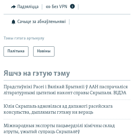
Падзяліцца
Без VPN
Сачыце за абнаўленьнямі
Тэмы гэтага артыкулу
Палітыка
Навіны
Яшчэ на гэтую тэму
Прадстаўнікі Расеі і Вялікай Брытаніі ў ААН паспрачаліся
літаратурнымі цытатамі наконт справы Скрыпаля. ВІДЭА
Юлія Скрыпаль адмовілася ад дапамогі расейскага
консульства, дыпляматы гэтаму ня вераць
Міжнародныя экспэрты пацьвердзілі хімічны склад
атруты, ужытай супраць Скрыпалёў