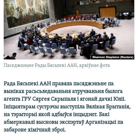
КУЛЬТУРА
МОВА
КАЛЯНДАР
НА ХВАЛЯХ СВАБОДЫ
Паседжаньне Рады Бясьпекі ААН, архіўнае фота
Рада Бясьпекі ААН правяла пасяджэньне па
выніках расьсьледаваньня атручваньня былога
агента ГРУ Сяргея Скрыпаля і ягонай дачкі Юліі.
Ініцыятарам сустрэчы выступіла Вялікая Брытанія,
на тэрыторыі якой адбыўся інцыдэнт. Бакі
абмеркавалі высновы экспэртаў Арганізацыі па
забароне хімічнай зброі.