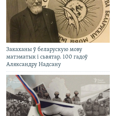
Закаханы ў беларускую мову
матэматык і сьвятар. 100 гадоў
Аляксандру Надсану