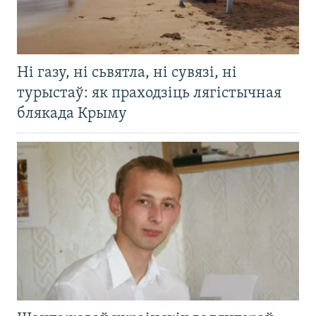
Ні газу, ні сьвятла, ні сувязі, ні
турыстаў: як праходзіць лягістычная
блякада Крыму