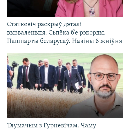
Статкевіч раскрыў дэталі
вызваленьня. Сьпёка б’е рэкорды.
Пашпарты беларусаў. Навіны 6 жніўня
Тлумачым з Гурневічам. Чаму