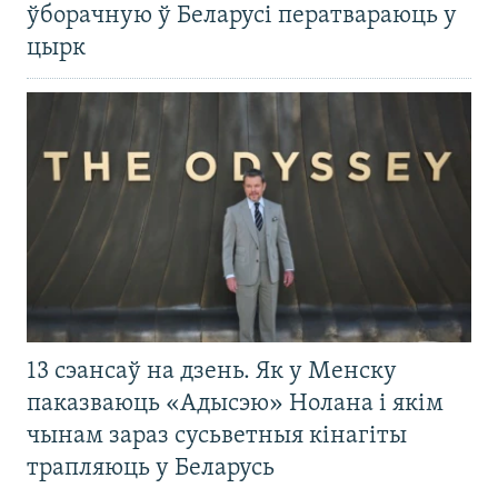
ўборачную ў Беларусі ператвараюць у
цырк
13 сэансаў на дзень. Як у Менску
паказваюць «Адысэю» Нолана і якім
чынам зараз сусьветныя кінагіты
трапляюць у Беларусь