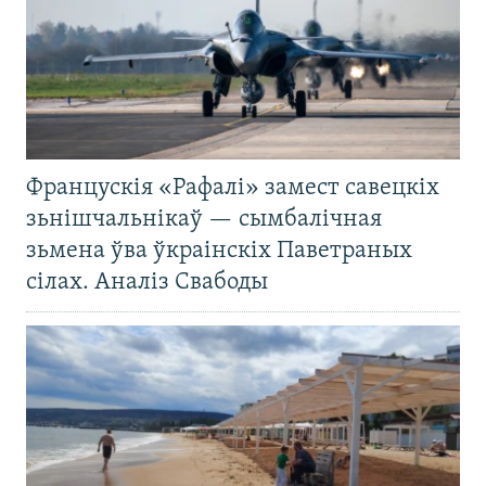
Францускія «Рафалі» замест савецкіх
зьнішчальнікаў — сымбалічная
зьмена ўва ўкраінскіх Паветраных
сілах. Аналіз Свабоды