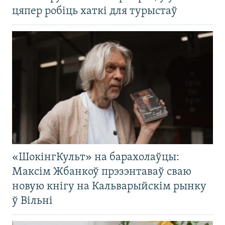
цяпер робіць хаткі для турыстаў
«ШокінгКульт» на барахолаўцы:
Максім Жбанкоў прэзэнтаваў сваю
новую кнігу на Кальварыйскім рынку
ў Вільні