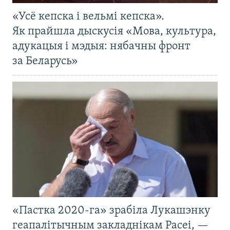
«Усё кепска і вельмі кепска».
Як прайшла дыскусія «Мова, культура,
адукацыя і мэдыя: нябачны фронт
за Беларусь»
«Пастка 2020-га» зрабіла Лукашэнку
геапалітычным закладнікам Расеі, —