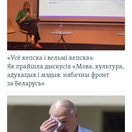
«Усё кепска і вельмі кепска».
Як прайшла дыскусія «Мова, культура,
адукацыя і мэдыя: нябачны фронт
за Беларусь»