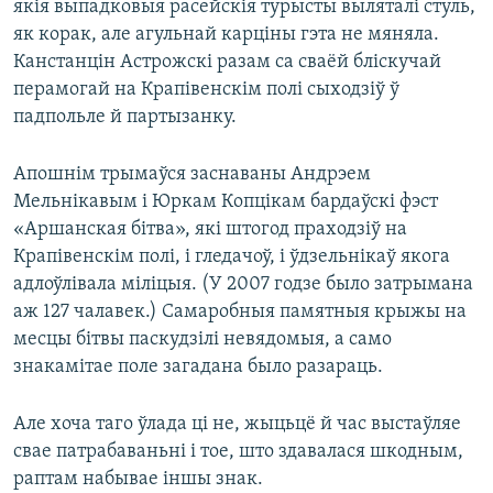
якія выпадковыя расейскія турысты выляталі стуль,
як корак, але агульнай карціны гэта не мяняла.
Канстанцін Астрожскі разам са сваёй бліскучай
перамогай на Крапівенскім полі сыходзіў ў
падпольле й партызанку.
Апошнім трымаўся заснаваны Андрэем
Мельнікавым і Юркам Копцікам бардаўскі фэст
«Аршанская бітва», які штогод праходзіў на
Крапівенскім полі, і гледачоў, і ўдзельнікаў якога
адлоўлівала міліцыя. (У 2007 годзе было затрымана
аж 127 чалавек.) Самаробныя памятныя крыжы на
месцы бітвы паскудзілі невядомыя, а само
знакамітае поле загадана было разараць.
Але хоча таго ўлада ці не, жыцьцё й час выстаўляе
свае патрабаваньні і тое, што здавалася шкодным,
раптам набывае іншы знак.