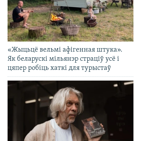
«Жыцьцё вельмі афігенная штука».
Як беларускі мільянэр страціў усё і
цяпер робіць хаткі для турыстаў