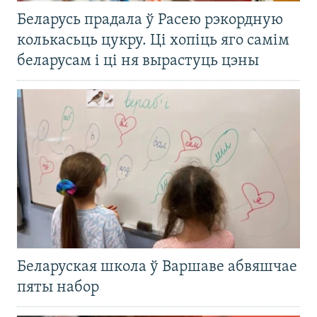
Беларусь прадала ў Расею рэкордную
колькасьць цукру. Ці хопіць яго самім
беларусам і ці ня вырастуць цэны
Беларуская школа ў Варшаве абвяшчае
пяты набор