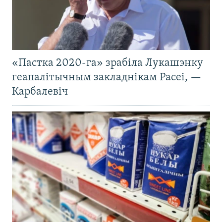
«Пастка 2020-га» зрабіла Лукашэнку
геапалітычным закладнікам Расеі, —
Карбалевіч