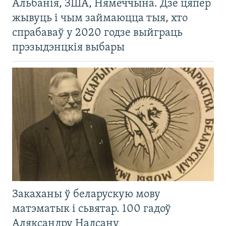
Альбанія, ЗША, Нямеччына. Дзе цяпер
жывуць і чым займаюцца тыя, хто
спрабаваў у 2020 годзе выйграць
прэзыдэнцкія выбары
Закаханы ў беларускую мову
матэматык і сьвятар. 100 гадоў
Аляксандру Надсану