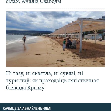
сілах. Аналіз Свабоды
Ні газу, ні сьвятла, ні сувязі, ні
турыстаў: як праходзіць лягістычная
блякада Крыму
САЧЫЦЕ ЗА АБНАЎЛЕНЬНЯМІ