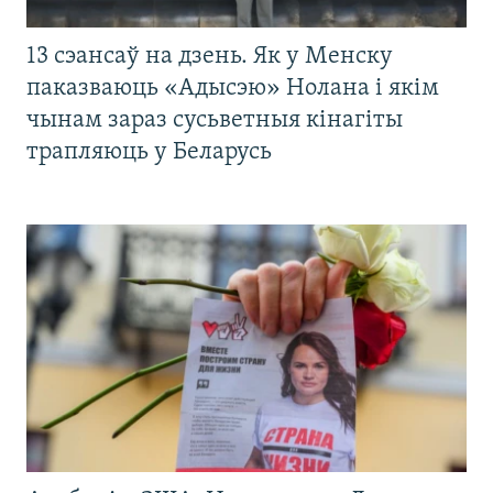
13 сэансаў на дзень. Як у Менску
паказваюць «Адысэю» Нолана і якім
чынам зараз сусьветныя кінагіты
трапляюць у Беларусь