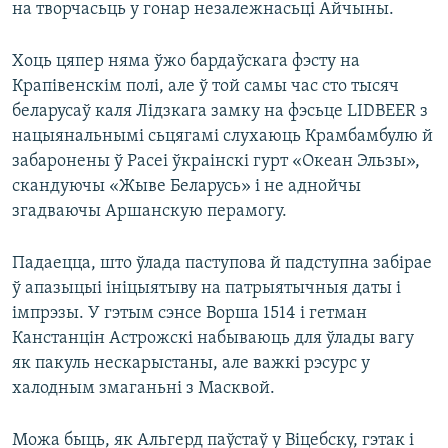
на творчасьць у гонар незалежнасьці Айчыны.
Хоць цяпер няма ўжо бардаўскага фэсту на
Крапівенскім полі, але ў той самы час сто тысяч
беларусаў каля Лідзкага замку на фэсьце LIDBEER з
нацыянальнымі сьцягамі слухаюць Крамбамбулю й
забаронены ў Расеі ўкраінскі гурт «Океан Эльзы»,
скандуючы «Жыве Беларусь» і не аднойчы
згадваючы Аршанскую перамогу.
Падаецца, што ўлада паступова й падступна забірае
ў апазыцыі ініцыятыву на патрыятычныя даты і
імпрэзы. У гэтым сэнсе Ворша 1514 і гетман
Канстанцін Астрожскі набываюць для ўлады вагу
як пакуль нескарыстаны, але важкі рэсурс у
халодным змаганьні з Масквой.
Можа быць, як Альгерд паўстаў у Віцебску, гэтак і