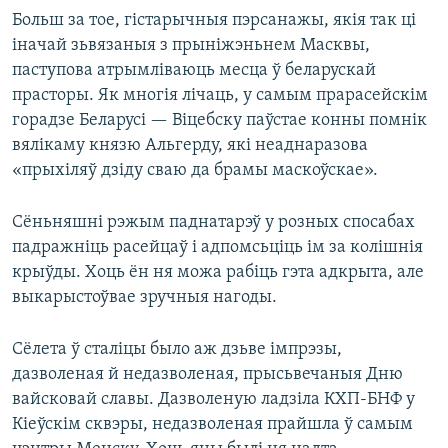
Больш за тое, гістарычныя пэрсанажы, якія так ці
іначай зьвязаныя з прыніжэньнем Масквы,
паступова атрымліваюць месца ў беларускай
прасторы. Як многія лічаць, у самым прарасейскім
горадзе Беларусі — Віцебску паўстае конны помнік
вялікаму князю Альгерду, які неаднаразова
«прыхіляў дзіду сваю да брамы маскоўскае».
Сёньняшні рэжым паднатарэў у розных спосабах
падражніць расейцаў і адпомсьціць ім за колішнія
крыўды. Хоць ён ня можа рабіць гэта адкрыта, але
выкарыстоўвае зручныя нагоды.
Сёлета ў сталіцы было аж дзьве імпрэзы,
дазволеная й недазволеная, прысьвечаныя Дню
вайсковай славы. Дазволеную ладзіла КХП-БНФ у
Кіеўскім сквэры, недазволеная прайшла ў самым