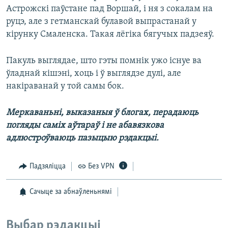
Астрожскі паўстане пад Воршай, і ня з сокалам на
руцэ, але з гетманскай булавой выпрастанай у
кірунку Смаленска. Такая лёгіка бягучых падзеяў.
Пакуль выглядае, што гэты помнік ужо існуе ва
ўладнай кішэні, хоць і ў выглядзе дулі, але
накіраванай у той самы бок.
Меркаваньні, выказаныя ў блогах, перадаюць
погляды саміх аўтараў і не абавязкова
адлюстроўваюць пазыцыю рэдакцыі.
Падзяліцца
Без VPN
Сачыце за абнаўленьнямі
Выбар рэдакцыі