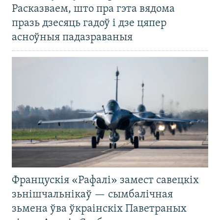
Расказваем, што пра гэта вядома
празь дзесяць гадоў і дзе цяпер
асноўныя падазраваныя
Францускія «Рафалі» замест савецкіх
зьнішчальнікаў — сымбалічная
зьмена ўва ўкраінскіх Паветраных