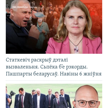
Статкевіч раскрыў дэталі
вызваленьня. Сьпёка б’е рэкорды.
Пашпарты беларусаў. Навіны 6 жніўня