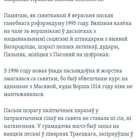
Памятаю, як сьвяткавалі 8 верасьня пасьля
ганебнага рэфэрэндуму 1995 году. Вялізная калёна
на чале зь вершнікамі ў дасьпехах з
нацыянальнымі сьцягамі й штандарам з выявай
Багародзіцы, шэрагі пешых латнікаў, дудары,
Пазьняк, міліцыя з Пагоняй на шэўронах.
З 1996 году новая ўлада пасьлядоўна й жорстка
змагалася са сьвятам, бо быў абвешчаны курс на
яднаньне з Масквой, куды Ворша 1514 году ніяк не
мантажавалася.
Пасьля шэрагу палітычных паразаў у
патрыятычных сілаў на сьвята не ставала ні сіл, ні
натхненьня. У грамадзтва яшчэ быў запал на
ваяцкія песьні ў півярнях Траецкага, зазірнуўшы ў