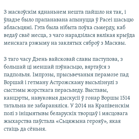
З маскоўскім яднаньнем нешта пайшло ня так, і
ўладзе было прапанавана апынуцца ў Расеі шасьцю
абласьцямі. Гэта была нібыта поўха сьмерду, каб
ведаў сваё месца, з чаго нарадзілася вялікая крыўда
менскага рэжыму на заклятых сяброў з Масквы.
З таго часу Дзень вайсковай славы паступова, з
большай ці меншай пэўнасьцю, вяртаўся з
падпольля. Імпрэзы, прысьвечаныя перамозе пад
Воршай і гетману Астрожскаму высьлізнулі з
сыстэмы жорсткага перасьледу. Выставы,
канцэрты, навуковыя дыскусіі ў гонар Воршы 1514
татальна не забараняліся. У 2014 на Крапівенскім
полі з ініцыятывы беларускіх творцаў і мясцовага
жыхарства паўстала «Сьцяжына герояў», якая
стаіць да сёньня.