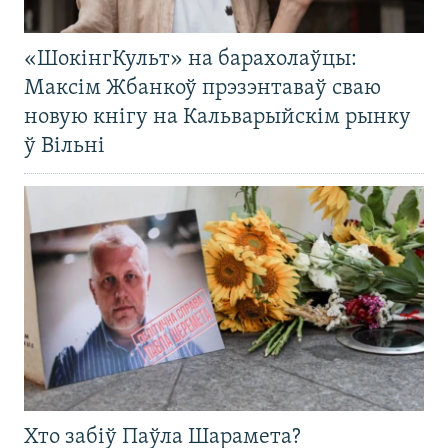
«ШокінгКульт» на барахолаўцы:
Максім Жбанкоў прэзэнтаваў сваю
новую кнігу на Кальварыйскім рынку
ў Вільні
Хто забіў Паўла Шарамета?