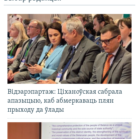
Відэарэпартаж: Ціханоўская сабрала
апазыцыю, каб абмеркаваць плян
прыходу да ўлады