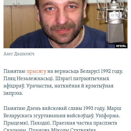
КУЛЬТУРА
МОВА
КАЛЯНДАР
НА ХВАЛЯХ СВАБОДЫ
Алег Дашкевіч
Памятаю
прысягу
на вернасьць Беларусі 1992 году.
Пляц Незалежнасьці. Шэрагі патрыятычных
афіцэраў. Урачыстая, натхнёная й крэатыўная
імпрэза.
Памятаю Дзень вайсковай славы 1993 году. Марш
Беларускага згуртаваньня вайскоўцаў. Уніформа.
Прыцемкі. Паходні. Праезная частка праспэкта
Скарыны. Прамова Міколы Статкевіча.