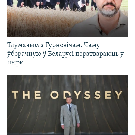
Тлумачым з Гурневічам. Чаму
ўборачную ў Беларусі ператвараюць у
цырк