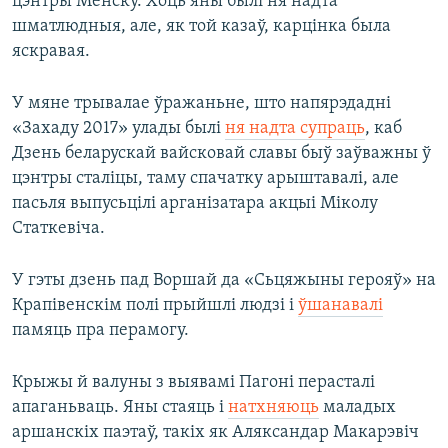
цэнтры Менску. Хоць яны былі ня надта
шматлюдныя, але, як той казаў, карцінка была
яскравая.
У мяне трывалае ўражаньне, што напярэдадні
«Захаду 2017» улады былі
ня надта супраць
, каб
Дзень беларускай вайсковай славы быў заўважны ў
цэнтры сталіцы, таму спачатку арыштавалі, але
пасьля выпусьцілі арганізатара акцыі Міколу
Статкевіча.
У гэты дзень пад Воршай да «Сьцяжыны герояў» на
Крапівенскім полі прыйшлі людзі і
ўшанавалі
памяць пра перамогу.
Крыжы й валуны з выявамі Пагоні перасталі
апаганьваць. Яны стаяць і
натхняюць
маладых
аршанскіх паэтаў, такіх як Аляксандар Макарэвіч