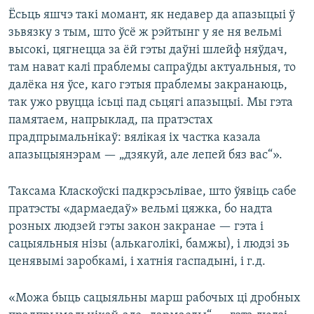
Ёсьць яшчэ такі момант, як недавер да апазыцыі ў
зьвязку з тым, што ўсё ж рэйтынг у яе ня вельмі
высокі, цягнецца за ёй гэты даўні шлейф няўдач,
там нават калі праблемы сапраўды актуальныя, то
далёка ня ўсе, каго гэтыя праблемы закранаюць,
так ужо рвуцца ісьці пад сьцягі апазыцыі. Мы гэта
памятаем, напрыклад, па пратэстах
прадпрымальнікаў: вялікая іх частка казала
апазыцыянэрам — „дзякуй, але лепей бяз вас“».
Таксама Класкоўскі падкрэсьлівае, што ўявіць сабе
пратэсты «дармаедаў» вельмі цяжка, бо надта
розных людзей гэты закон закранае — гэта і
сацыяльныя нізы (алькаголікі, бамжы), і людзі зь
ценявымі заробкамі, і хатнія гаспадыні, і г.д.
«Можа быць сацыяльны марш рабочых ці дробных