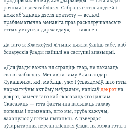
прадпрымальнікаў, але „дармаеды“ — гэта людзі
розныя і своеасаблівыя. Сабраць гэтых людзей і
неяк абʼяднаць дзеля пратэсту — вельмі
праблематычна менавіта праз расьцярушанасьць
гэтых умоўных дармаедаў», — кажа ён.
Да таго ж Класкоўскі лічыць: цяжка ўявіць сабе, каб
беларускія ўлады пайшлі на саступкі апазыцыі.
«Для ўлады важна ня страціць твар, не паказаць
сваю слабасьць. Менавіта таму Аляксандар
Лукашэнка, які, мабыць, ужо і ўсьвядоміў, што гэты
нарматыўны акт быў няўдалым, напісаў
дэкрэт
на
дэкрэт, замест таго каб скасаваць яго цалкам.
Скасаваць — гэта фактычна пасыпаць галаву
попелам і прызнаць, што мы, груба кажучы,
лахануліся ў гэтым пытаньні. А цьвёрдая
аўтарытарная пэрсаналісцкая ўлада ня можа гэтага