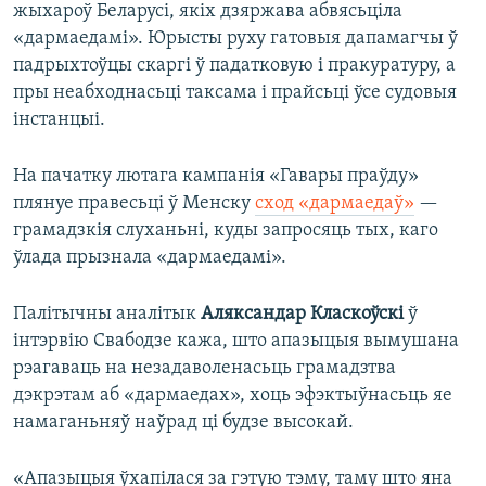
жыхароў Беларусі, якіх дзяржава абвясьціла
«дармаедамі». Юрысты руху гатовыя дапамагчы ў
падрыхтоўцы скаргі ў падатковую і пракуратуру, а
пры неабходнасьці таксама і прайсьці ўсе судовыя
інстанцыі.
На пачатку лютага кампанія «Гавары праўду»
плянуе правесьці ў Менску
сход «дармаедаў»
—
грамадзкія слуханьні, куды запросяць тых, каго
ўлада прызнала «дармаедамі».
Палітычны аналітык
Аляксандар Класкоўскі
ў
інтэрвію Свабодзе кажа, што апазыцыя вымушана
рэагаваць на незадаволенасьць грамадзтва
дэкрэтам аб «дармаедах», хоць эфэктыўнасьць яе
намаганьняў наўрад ці будзе высокай.
«Апазыцыя ўхапілася за гэтую тэму, таму што яна