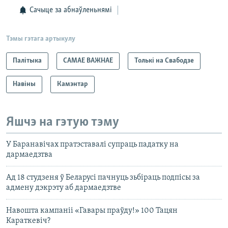
Сачыце за абнаўленьнямі
Тэмы гэтага артыкулу
Палітыка
САМАЕ ВАЖНАЕ
Толькі на Свабодзе
Навіны
Камэнтар
Яшчэ на гэтую тэму
У Баранавічах пратэставалі супраць падатку на
дармаедзтва
Ад 18 студзеня ў Беларусі пачнуць зьбіраць подпісы за
адмену дэкрэту аб дармаедзтве
Навошта кампаніі «Гавары праўду!» 100 Тацян
Караткевіч?