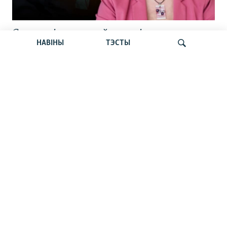
Статкевіч раскрыў дэталі
НАВІНЫ
ТЭСТЫ
вызваленьня. Сьпёка б’е рэкорды.
Пашпарты беларусаў. Навіны 6 жніўня
Шукаць
Тлумачым з Гурневічам. Чаму
ўборачную ў Беларусі ператвараюць у