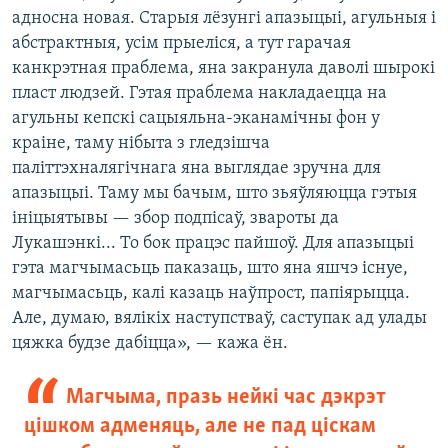
адносна новая. Старыя лёзунгі апазыцыі, агульныя і
абстрактныя, усім прыеліся, а тут гарачая
канкрэтная праблема, яна закранула даволі шырокі
пласт людзей. Гэтая праблема накладаецца на
агульны кепскі сацыяльна-эканамічны фон у
краіне, таму нібыта з гледзішча
паліттэхналягічнага яна выглядае зручна для
апазыцыі. Таму мы бачым, што зьяўляюцца гэтыя
ініцыятывы — збор подпісаў, звароты да
Лукашэнкі... То бок працэс пайшоў. Для апазыцыі
гэта магчымасьць паказаць, што яна яшчэ існуе,
магчымасьць, калі казаць наўпрост, папіярыцца.
Але, думаю, вялікіх наступстваў, саступак ад улады
цяжка будзе дабіцца», — кажа ён.
Магчыма, празь нейкі час дэкрэт
цішком адменяць, але не пад ціскам