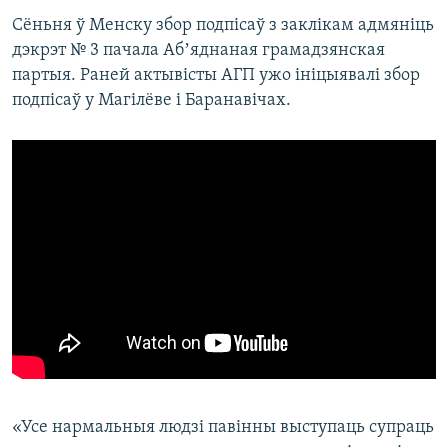
Сёньня ў Менску збор подпісаў з заклікам адмяніць
дэкрэт № 3 пачала Абʼяднаная грамадзянская
партыя. Раней актывісты АГП ужо ініцыявалі збор
подпісаў у Магілёве і Баранавічах.
«Усе нармальныя людзі павінны выступаць супраць