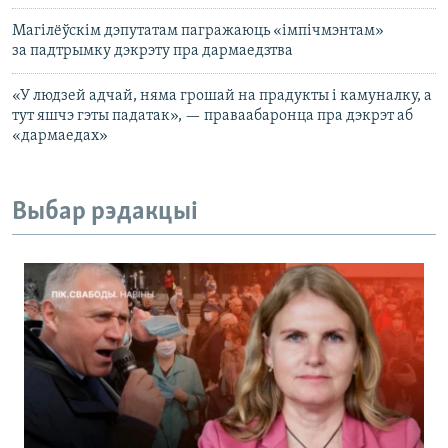
Магілёўскім дэпутатам пагражаюць «імпічмэнтам»
за падтрымку дэкрэту пра дармаедзтва
«У людзей адчай, няма грошай на прадукты і камуналку, а
тут яшчэ гэты падатак», — праваабаронца пра дэкрэт аб
«дармаедах»
Выбар рэдакцыі