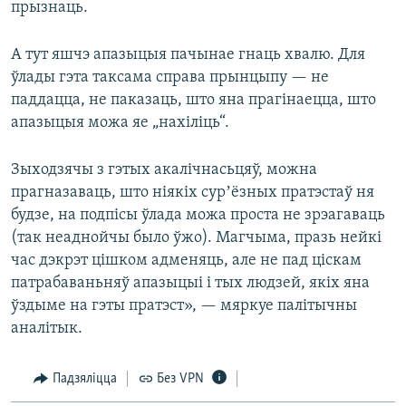
прызнаць.
А тут яшчэ апазыцыя пачынае гнаць хвалю. Для
ўлады гэта таксама справа прынцыпу — не
паддацца, не паказаць, што яна прагінаецца, што
апазыцыя можа яе „нахіліць“.
Зыходзячы з гэтых акалічнасьцяў, можна
прагназаваць, што ніякіх сурʼёзных пратэстаў ня
будзе, на подпісы ўлада можа проста не зрэагаваць
(так неаднойчы было ўжо). Магчыма, празь нейкі
час дэкрэт цішком адменяць, але не пад ціскам
патрабаваньняў апазыцыі і тых людзей, якіх яна
ўздыме на гэты пратэст», — мяркуе палітычны
аналітык.
Падзяліцца
Без VPN