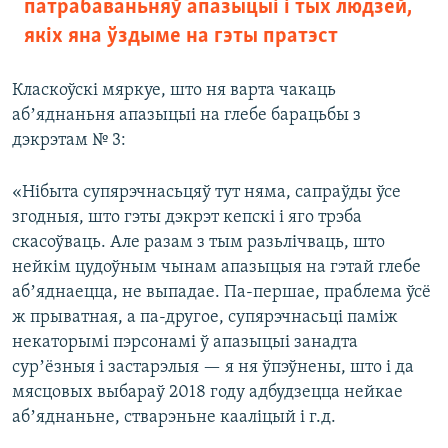
патрабаваньняў апазыцыі і тых людзей,
якіх яна ўздыме на гэты пратэст
Класкоўскі мяркуе, што ня варта чакаць
абʼяднаньня апазыцыі на глебе барацьбы з
дэкрэтам № 3:
«Нібыта супярэчнасьцяў тут няма, сапраўды ўсе
згодныя, што гэты дэкрэт кепскі і яго трэба
скасоўваць. Але разам з тым разьлічваць, што
нейкім цудоўным чынам апазыцыя на гэтай глебе
абʼяднаецца, не выпадае. Па-першае, праблема ўсё
ж прыватная, а па-другое, супярэчнасьці паміж
некаторымі пэрсонамі ў апазыцыі занадта
сурʼёзныя і застарэлыя — я ня ўпэўнены, што і да
мясцовых выбараў 2018 году адбудзецца нейкае
абʼяднаньне, стварэньне кааліцый і г.д.