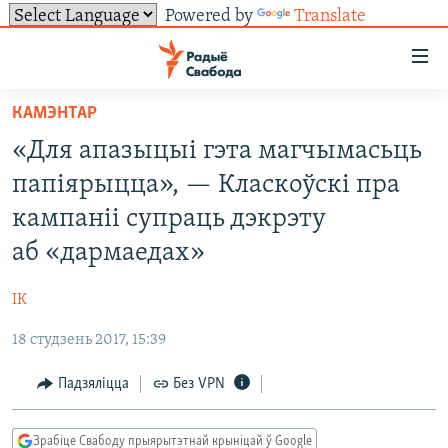
Powered by
Translate
Лінкі
ўнівэрсальнага
доступу
КАМЭНТАР
НАВІНЫ
Перайсьці
«Для апазыцыі гэта магчымасьць
да
ТОЛЬКІ НА СВАБОДЗЕ
УСЕ НАВІНЫ
папіярыцца», — Класкоўскі пра
галоўнага
СУВЯЗЬ
ВІДЭА І ФОТА
ТЭСТЫ
зьместу
кампаніі супраць дэкрэту
Перайсьці
ПАДПІСАЦЦА
ЛЮДЗІ
БЛОГІ
АБЫСЬЦІ БЛЯКАВАНЬНЕ
аб «дармаедах»
да
ПАЛІТЫКА
ГІСТОРЫЯ НА СВАБОДЗЕ
ПАДЗЯЛІЦЦА ІНФАРМАЦЫЯЙ
RSS
галоўнай
САЧЫЦЕ ЗА АБНАЎЛЕНЬНЯМІ
ІК
навігацыі
ЭКАНОМІКА
ПАДКАСТЫ
ПАДКАСТЫ
Перайсьці
18 студзень 2017, 15:39
ВАЙНА
КНІГІ
FACEBOOK
да
Падзяліцца
Без VPN
БЕЛАРУСЫ НА ВАЙНЕ
АЎДЫЁКНІГІ
TWITTER
пошуку
ПАЛІТВЯЗЬНІ
PREMIUM
Усе сайты РС/РСЭ
Зрабіце Свабоду прыярытэтнай крыніцай ў Google