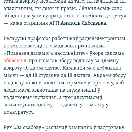
гэтага дэкрэту, незалежна ад таго, ты палітык ці ты
апалітычны, ты левы ці правы. Сёньня ёсьць сэнс
абʼяднацца ўсім супраць гэтага ганебнага дэкрэту»,
— кажа старшыня АГП
Анатоль Лябедзька
.
Беларускі прафсаюз работнікаў радыёэлектроннай
прамысловасьці і грамадзкая арганізацыя
«Прававая дапамога насельніцтву» ўчора таксама
абвясьцілі
пра пачатак збору подпісаў за адмену
дэкрэту аб дармаедзтве. Кампанія мае доўжыцца
месяц — ад 18 студзеня да 18 лютага. Акрамя збору
подпісаў, кожны ахвотны атрымае ўзоры заяў, каб
людзі маглі зьвяртацца па тлумачэньні ў
падатковыя інспэкцыі, а пры адсутнасьці
зьмястоўнага адказу — і далей, у тым ліку ў
пракуратуру.
Рух «За свабоду» распачаў кампанію ў падтрымку