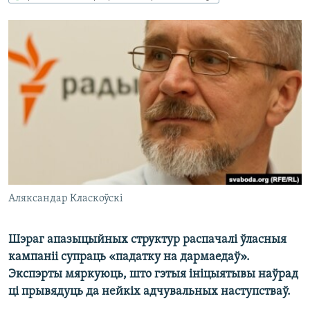
КУЛЬТУРА
МОВА
КАЛЯНДАР
НА ХВАЛЯХ СВАБОДЫ
Аляксандар Класкоўскі
Шэраг апазыцыйных структур распачалі ўласныя
кампаніі супраць «падатку на дармаедаў».
Экспэрты мяркуюць, што гэтыя ініцыятывы наўрад
ці прывядуць да нейкіх адчувальных наступстваў.