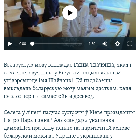
No media source currently available
0:00
1:59
Беларускую мову выкладае
Ганна Ткачэнка
, якая і
сама яшчэ вучыцца ў Кіеўскім нацыянальным
унівэрсытэце імя Шаўчэнкі. Ёй падабаецца
выкладаць беларускую мову малым дзеткам, хаця
гэта яе першы самастойны досьвед.
Сёлета ў ліпені падчас сустрэчы ў Кіеве прэзыдэнты
Пятро Парашэнка і Аляксандар Лукашэнка
дамовіліся пра вывучэньне на парытэтнай аснове
беларускай мовы ва Ўкраіне і ўкраінскай у