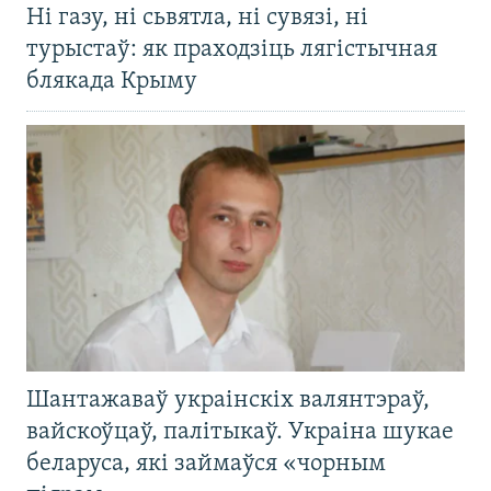
Ні газу, ні сьвятла, ні сувязі, ні
турыстаў: як праходзіць лягістычная
блякада Крыму
Шантажаваў украінскіх валянтэраў,
вайскоўцаў, палітыкаў. Украіна шукае
беларуса, які займаўся «чорным