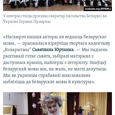
У цэнтры стаіць прэсавы сакратар пасольства Беларусі ва
Ўкраіне Герман Пузырны
«Насамрэч нашыя акторы ня ведаюць беларускае
мовы, — прызналася кіраўніца творчага калектыву
„Коларытмы“
Сьвятлана Юрчанка
. — Мы тыдзень
рыхтавалі гэтае сьвята, зьбіралі матэрыял з
даступных крыніц, найперш з інтэрнэту. Знаўцаў
беларускай мовы мы, на жаль, не маглі далучыць.
Мы як украінцы спрабавалі максымальна
наблізіцца да беларускае мовы й культуры».