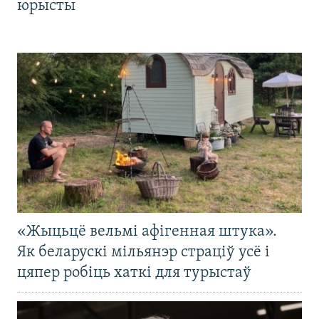
юрысты
«Жыцьцё вельмі афігенная штука».
Як беларускі мільянэр страціў усё і
цяпер робіць хаткі для турыстаў