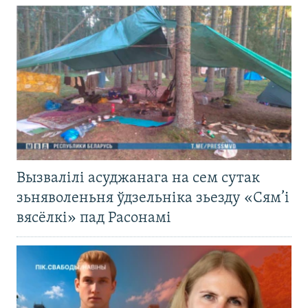
Вызвалілі асуджанага на сем сутак
зьняволеньня ўдзельніка зьезду «Сям’і
вясёлкі» пад Расонамі