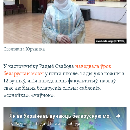
Сьвятлана Юрчанка
У кастрычніку Радыё Свабода
наведвала ўрок
беларускай мовы
ў гэтай школе. Тады ўжо кожны з
12 вучняў, якія наведваюць факультатыў, назваў
свае любімыя беларускія словы: «аблокі»,
«сонейка», «чаўнок».
Як ва Ўкраіне вывучаюць беларускую мову
by
Радыё Свабода || Радио Свобода