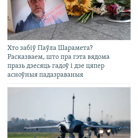
Хто забіў Паўла Шарамета?
Расказваем, што пра гэта вядома
празь дзесяць гадоў і дзе цяпер
асноўныя падазраваныя