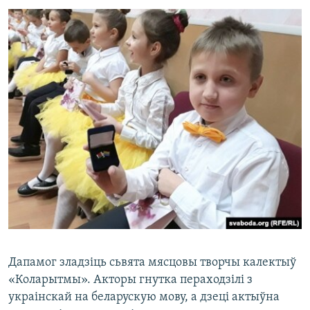
Дапамог зладзіць сьвята мясцовы творчы калектыў
«Коларытмы». Акторы гнутка пераходзілі з
украінскай на беларускую мову, а дзеці актыўна