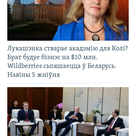
Лукашэнка стварае акадэмію для Колі?
Брат будуе бізнэс на $10 млн.
Wildberries сьпяшаецца ў Беларусь.
Навіны 5 жніўня