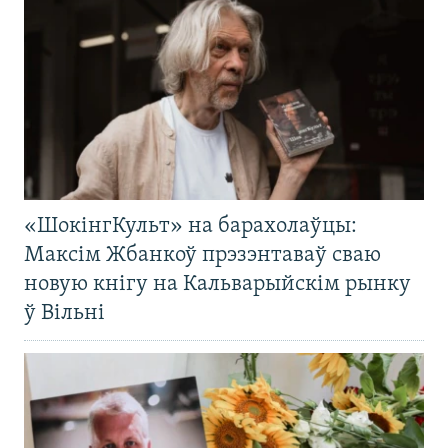
«ШокінгКульт» на барахолаўцы:
Максім Жбанкоў прэзэнтаваў сваю
новую кнігу на Кальварыйскім рынку
ў Вільні