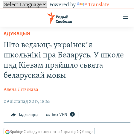
Powered by
Translate
Лінкі
ўнівэрсальнага
доступу
АДУКАЦЫЯ
НАВІНЫ
Перайсьці
Што ведаюць украінскія
да
ТОЛЬКІ НА СВАБОДЗЕ
УСЕ НАВІНЫ
школьнікі пра Беларусь. У школе
галоўнага
СУВЯЗЬ
ВІДЭА І ФОТА
ТЭСТЫ
зьместу
пад Кіевам прайшло сьвята
Перайсьці
ПАДПІСАЦЦА
ЛЮДЗІ
БЛОГІ
АБЫСЬЦІ БЛЯКАВАНЬНЕ
беларускай мовы
да
ПАЛІТЫКА
ГІСТОРЫЯ НА СВАБОДЗЕ
ПАДЗЯЛІЦЦА ІНФАРМАЦЫЯЙ
RSS
галоўнай
САЧЫЦЕ ЗА АБНАЎЛЕНЬНЯМІ
Алена Літвінава
навігацыі
ЭКАНОМІКА
ПАДКАСТЫ
ПАДКАСТЫ
Перайсьці
09 лістапад 2017, 18:55
ВАЙНА
КНІГІ
FACEBOOK
да
Падзяліцца
Без VPN
БЕЛАРУСЫ НА ВАЙНЕ
АЎДЫЁКНІГІ
TWITTER
пошуку
ПАЛІТВЯЗЬНІ
PREMIUM
Усе сайты РС/РСЭ
Зрабіце Свабоду прыярытэтнай крыніцай ў Google