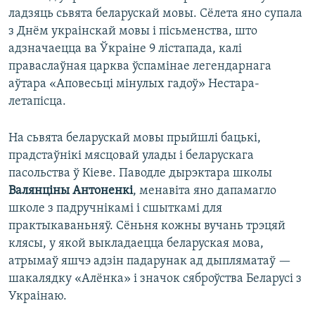
ладзяць сьвята беларускай мовы. Сёлета яно супала
з Днём украінскай мовы і пісьменства, што
адзначаецца ва Ўкраіне 9 лістапада, калі
праваслаўная царква ўспамінае легендарнага
аўтара «Аповесьці мінулых гадоў» Нестара-
летапісца.
На сьвята беларускай мовы прыйшлі бацькі,
прадстаўнікі мясцовай улады і беларускага
пасольства ў Кіеве. Паводле дырэктара школы
Валянціны Антоненкі
, менавіта яно дапамагло
школе з падручнікамі і сшыткамі для
практыкаваньняў. Сёньня кожны вучань трэцяй
клясы, у якой выкладаецца беларуская мова,
атрымаў яшчэ адзін падарунак ад дыпляматаў —
шакалядку «Алёнка» і значок сяброўства Беларусі з
Украінаю.