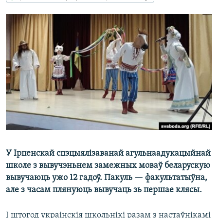
КУЛЬТУРА
МОВА
КАЛЯНДАР
НА ХВАЛЯХ СВАБОДЫ
У Ірпенскай спэцыялізаванай агульнаадукацыйнай
школе з вывучэньнем замежных моваў беларускую
вывучаюць ужо 12 гадоў. Пакуль — факультатыўна,
але з часам плянуюць вывучаць зь першае клясы.
І штогод украінскія школьнікі разам з настаўнікамі