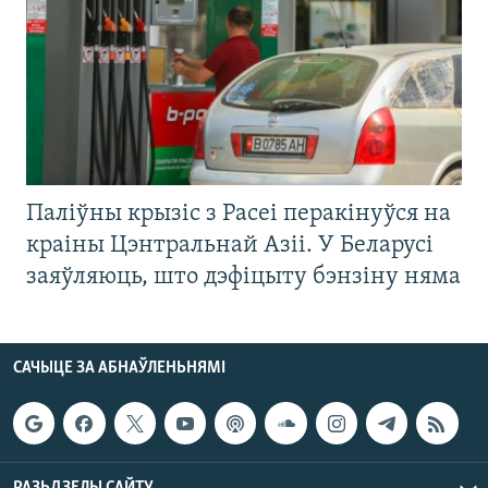
Паліўны крызіс з Расеі перакінуўся на
краіны Цэнтральнай Азіі. У Беларусі
заяўляюць, што дэфіцыту бэнзіну няма
САЧЫЦЕ ЗА АБНАЎЛЕНЬНЯМІ
РАЗЬДЗЕЛЫ САЙТУ