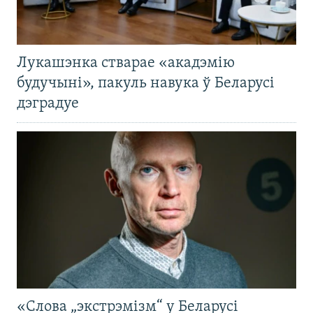
Лукашэнка стварае «акадэмію
будучыні», пакуль навука ў Беларусі
дэградуе
«Слова „экстрэмізм“ у Беларусі