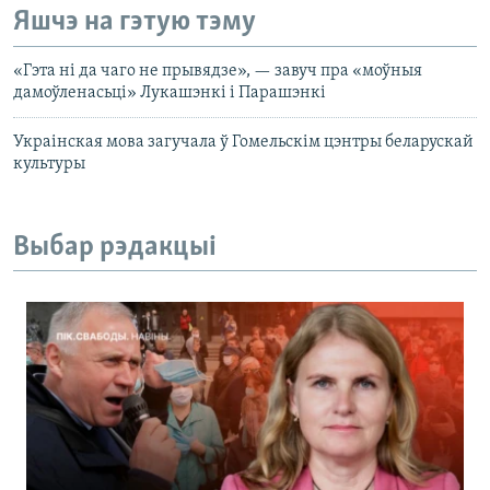
Яшчэ на гэтую тэму
«Гэта ні да чаго не прывядзе», — завуч пра «моўныя
дамоўленасьці» Лукашэнкі і Парашэнкі
Украінская мова загучала ў Гомельскім цэнтры беларускай
культуры
Выбар рэдакцыі