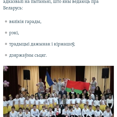
адказвалі на пытаньні, што яны ведаюць пра
Беларусь:
вялікія гарады,
рэкі,
традыцыі дажынак і кірмашоў,
дзяржаўны сьцяг.