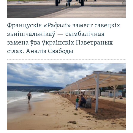
Францускія «Рафалі» замест савецкіх
зьнішчальнікаў — сымбалічная
зьмена ўва ўкраінскіх Паветраных
сілах. Аналіз Свабоды