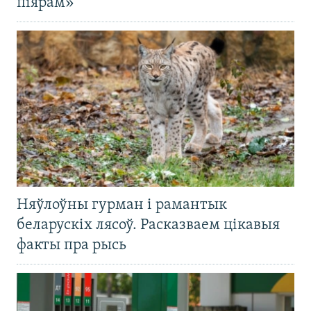
піярам»
Няўлоўны гурман і рамантык
беларускіх лясоў. Расказваем цікавыя
факты пра рысь