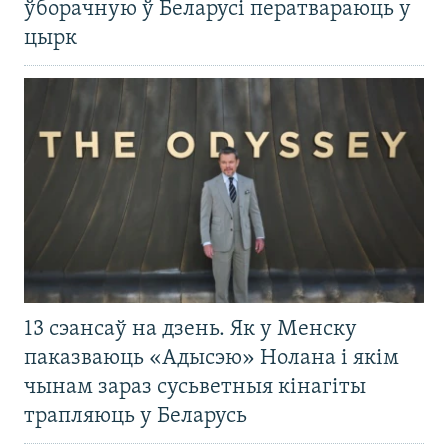
ўборачную ў Беларусі ператвараюць у
цырк
13 сэансаў на дзень. Як у Менску
паказваюць «Адысэю» Нолана і якім
чынам зараз сусьветныя кінагіты
трапляюць у Беларусь