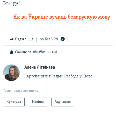
Беларусі.
Як ва Ўкраіне вучаць беларускую мову
Падзяліцца
Без VPN
Сачыце за абнаўленьнямі
Алена Літвінава
Карэспандэнт Радыё Свабода ў Кіеве
Тэмы гэтага артыкулу
Культура
Навіны
Адукацыя