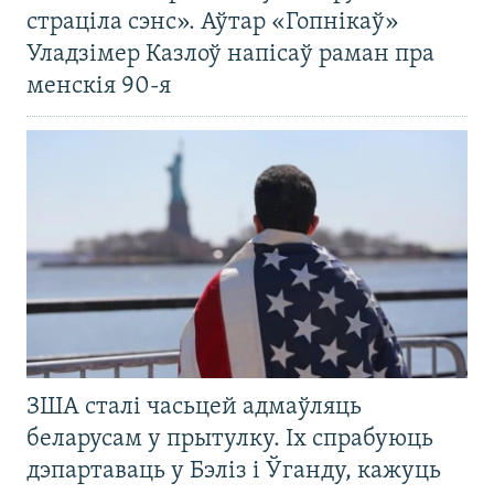
страціла сэнс». Аўтар «Гопнікаў»
Уладзімер Казлоў напісаў раман пра
менскія 90-я
ЗША сталі часьцей адмаўляць
беларусам у прытулку. Іх спрабуюць
дэпартаваць у Бэліз і Ўганду, кажуць