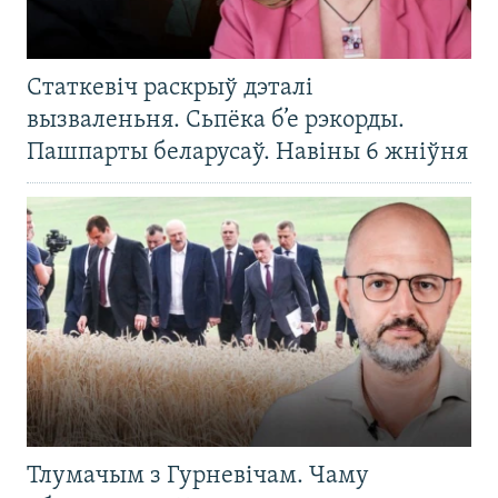
Статкевіч раскрыў дэталі
вызваленьня. Сьпёка б’е рэкорды.
Пашпарты беларусаў. Навіны 6 жніўня
Тлумачым з Гурневічам. Чаму