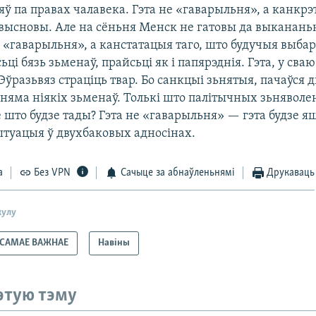
ў па правах чалавека. Гэта не «гаварыльня», а канкр
 высновы. Але на сёньня Менск не гатовы да выкананьн
е «гаварыльня», а канстатацыя таго, што будучыя выб
ці бязь зьменаў, прайсьці як і папярэднія. Гэта, у сваю
Эўразьвяз страціць твар. Бо санкцыі зьнятыя, пачаўся д
 няма ніякіх зьменаў. Толькі што палітычных зьнявол
е што будзе тады? Гэта не «гаварыльня» — гэта будзе я
туацыя ў двухбаковых адносінах.
а
Без VPN
Сачыце за абнаўленьнямі
Друкаваць
кулу
САМАЕ ВАЖНАЕ
Навіны
этую тэму