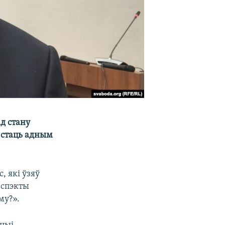
ад стану
а стаць адным
, які ўзяў
аспэкты
му?».