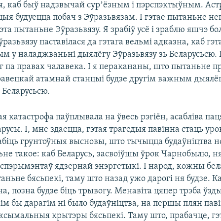
ся, каб быў надзвычай сурʼёзным і пэрспэктыўным. Ас
ыя будуецца побач з Эўразьвязам. І гэтае пытаньне не
 Гэта пытаньне Эўразьвязу. Я зрабіў усё і зраблю яшчэ бо
ўразьвязу паставілася да гэтага вельмі адказна, каб гэ
ым у наладжваньні дыялёгу Эўразьвязу зь Беларусьсю.
г па правах чалавека. І я перакананы, што пытаньне п
равецкай атамнай станцыі будзе другім важным дыялё
 Беларусьсю.
 катастрофа паўплывала на ўвесь рэгіён, асабліва па
арусы. І, мне здаецца, гэтая трагедыя павінна стаць ур
абіць грунтоўныя высновы, што тычыцца будаўніцтва н
не такое: каб Беларусь, засвоіўшы ўрок Чарнобылю, ня
кспэрымэнтаў ядзернай энэргетыкі. І народ, кожны бел
ньне бясьпекі, таму што назад ужо дарогі ня будзе. Ка
а, позна будзе біць трывогу. Менавіта цяпер трэба ўз
кім бы дарагім ні было будаўніцтва, на першы плян па
ксымальныя крытэры бясьпекі. Таму што, прабачце, гэ