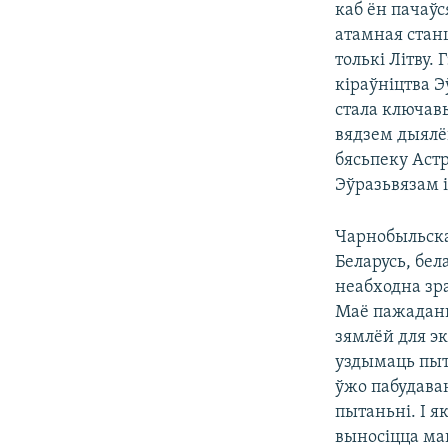
каб ён пачаў
атамная станц
толькі Літву.
кіраўніцтва Э
стала ключав
вядзем дыялё
бясьпеку Аст
Эўразьвязам і
Чарнобыльская
Беларусь, бел
неабходна зр
Маё пажадань
зямлёй для э
уздымаць пыта
ўжо пабудаван
пытаньні. І я
выносіцца ма