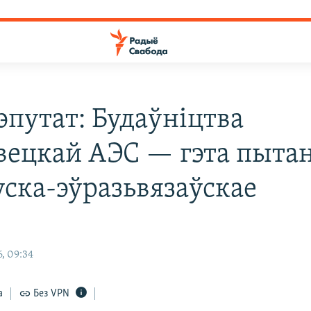
эпутат: Будаўніцтва
вецкай АЭС — гэта пыта
уска-эўразьвязаўскае
я
, 09:34
а
Без VPN