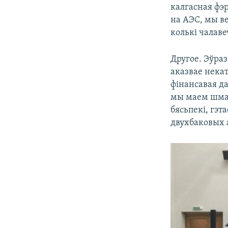
калгасная фэ
на АЭС, мы ве
колькі чалав
Другое. Эўраз
аказвае некат
фінансавая да
мы маем шмат 
бясьпекі, гэт
двухбаковых 