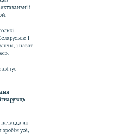
нцыі
ектаваньні і
ой.
толькі
Беларусьсю і
льшчы, і нават
ае».
равічус
дныя
 ігнаруюць
 пачацца як
 зробім усё,