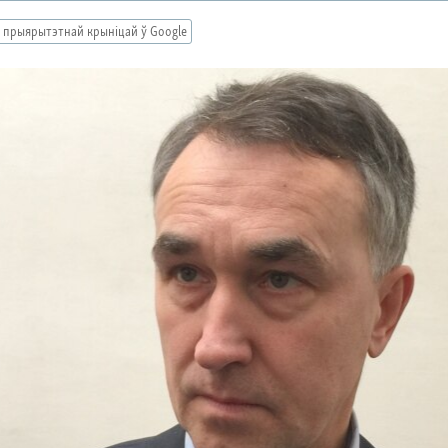
 прыярытэтнай крыніцай ў Google