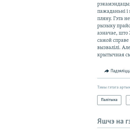
рэкамэндацыя
пажаданьні і
пляну. Гэта н
рызыку прайсь
азначае, што 
самой справе
вызвалілі. Ал
крытычная сы
Падзяліцц
Тэмы гэтага арты
Палітыка
Яшчэ на г