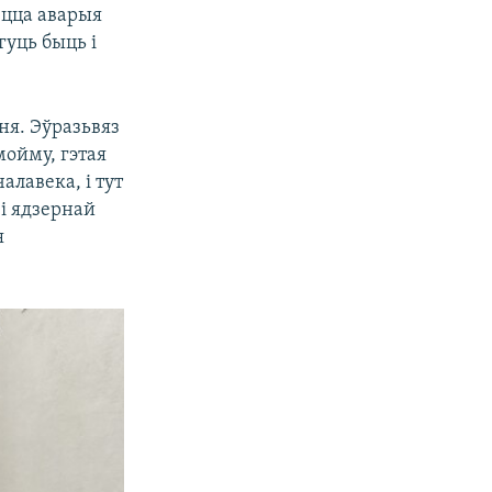
ецца аварыя
гуць быць і
ня. Эўразьвяз
мойму, гэтая
алавека, і тут
 і ядзернай
я