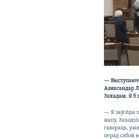
— Выступаючы
Аляксандар Л
Захадам. Я б 
— Я заўсёды п
мапу. Заходзі
гавораць, ры
перад сабой 