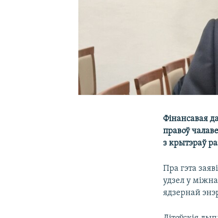
Фінансавая да
правоў чалаве
з крытэраў ра
Пра гэта заяв
удзел у міжн
ядзернай энэр