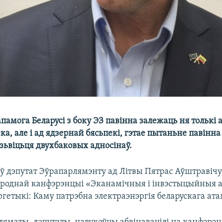
памога Беларусі з боку ЭЗ павінна залежаць ня толькі 
ка, але і ад ядзернай бясьпекі, гэтае пытаньне павінн
зьвіцьця двухбаковых адносінаў.
іў дэпутат Эўрапарлямэнту ад Літвы Пятрас Аўштравічус
ароднай канфэрэнцыі «Эканамічныя і інвэстыцыйныя 
гетыкі: Каму патрэбна электраэнэргія беларускага ата