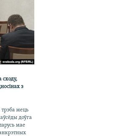
 сходу,
носінах з
, трэба мець
заўсёды доўга
ларусь мае
канкрэтных