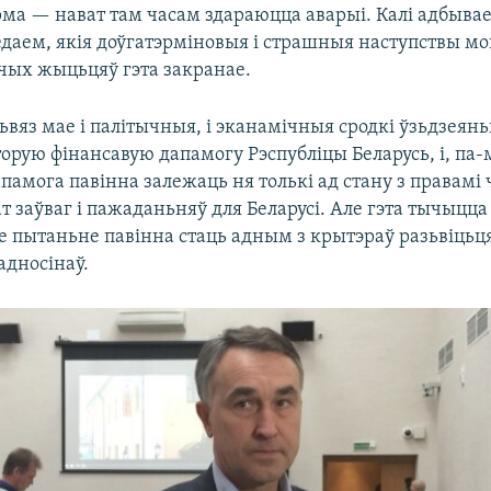
рма — нават там часам здараюцца аварыі. Калі адбыва
даем, якія доўгатэрміновыя і страшныя наступствы мо
ечых жыцьцяў гэта закранае.
ьвяз мае і палітычныя, і эканамічныя сродкі ўзьдзеянь
орую фінансавую дапамогу Рэспубліцы Беларусь, і, па-
памога павінна залежаць ня толькі ад стану з правамі ч
заўваг і пажаданьняў для Беларусі. Але гэта тычыцца
ае пытаньне павінна стаць адным з крытэраў разьвіцьц
адносінаў.