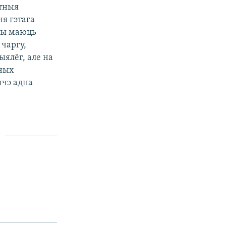
этныя
я гэтага
ары маюць
 чаргу,
ыялёг, але на
еных
шчэ адна