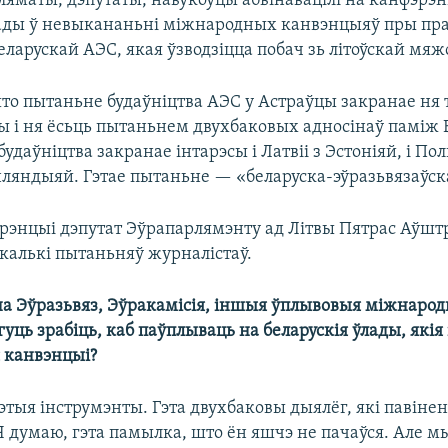
ляматы, дэпутаты, навукоўцы абвінавацілі на канфэрэ
лады ў невыкананьні міжнародных канвэнцыяў пры пра
еларускай АЭС, якая ўзводзіцца побач зь літоўскай мяж
то пытаньне будаўніцтва АЭС у Астраўцы закранае ня 
ы і ня ёсьць пытаньнем двухбаковых адносінаў паміж 
 будаўніцтва закранае інтарэсы і Латвіі з Эстоніяй, і По
нляндыяй. Гэтае пытаньне — «беларуска-эўразьвязаўск
рэнцыі дэпутат Эўрапарлямэнту ад Літвы Пятрас Аўшт
екалькі пытаньняў журналістаў.
а Эўразьвяз, Эўракамісія, іншыя ўплывовыя міжнаро
уць зрабіць, каб паўплываць на беларускія ўлады, якія
 канвэнцыі?
тыя інструмэнты. Гэта двухбаковы дыялёг, які павінен
Я думаю, гэта памылка, што ён яшчэ не пачаўся. Але мы