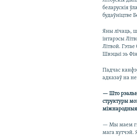
Літоўскія дып
беларускія ў
будаўніцтве Б
Яны лічаць, ш
інтарэсы Літв
Літвой. Гэтае
Швэцыі зь Фі
Падчас канфэ
адказаў на н
— Што рэальн
структуры мог
міжнародныя
— Мы маем гэ
мага хутчэй. 