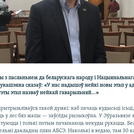
 з пасланьнем да беларускага народу і Нацыянальнага
укашэнка сказаў: «У нас надышоў нейкі новы этап у ад
гэты этап назваў нейкай гаварыльняй...»
рытрымліваўся такой думкі: каб пачаць кудысьці ісьці
ць у лес бяз мапы — заўсёды рызыкоўна. У Эўразьвязе 
хтуюцца і толькі потым пачынаюць некуды рухацца. Бе
вельмі дакладны плян АБСЭ. Наколькі я ведаю, там 30 