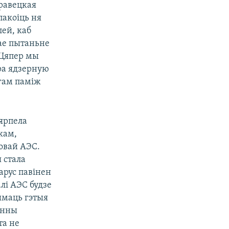
травецкая
пакоіць ня
лей, каб
тае пытаньне
 Цяпер мы
ра ядзерную
гам паміж
цярпела
окам,
овай АЭС.
 стала
арус павінен
лі АЭС будзе
дымаць гэтыя
вінны
та не