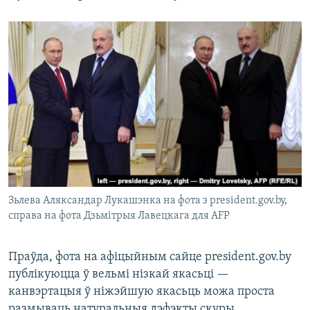
Зьлева Аляксандар Лукашэнка на фота з president.gov.by,
справа на фота Дзьмітрыя Лавецкага для AFP
Праўда, фота на афіцыйным сайце president.gov.by
публікуюцца ў вельмі нізкай якасьці —
канвэртацыя ў ніжэйшую якасьць можа проста
размываць натуральныя дэфэкты скуры.