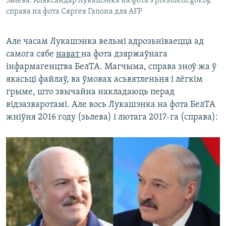
Зьлева: Аляксандар Лукашэнка на фота з president.gov.by,
справа на фота Сяргея Гапона для AFP
Але часам Лукашэнка вельмі адрозьніваецца ад
самога сябе
нават
на фота дзяржаўнага
інфармагенцтва БелТА. Магчыма, справа зноў жа ў
якасьці файлаў, ва ўмовах асьвятленьня і лёгкім
грыме, што звычайна накладаюць перад
відэазваротамі. Але вось Лукашэнка на фота БелТА
жніўня 2016 году (зьлева) і лютага 2017-га (справа):