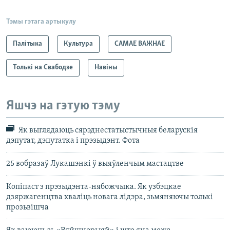
Тэмы гэтага артыкулу
Палітыка
Культура
САМАЕ ВАЖНАЕ
Толькі на Свабодзе
Навіны
Яшчэ на гэтую тэму
Як выглядаюць сярэднестатыстычныя беларускія
дэпутат, дэпутатка і прэзыдэнт. Фота
25 вобразаў Лукашэнкі ў выяўленчым мастацтве
Копіпаст з прэзыдэнта-нябожчыка. Як узбэцкае
дзяржагенцтва хваліць новага лідэра, зьмяняючы толькі
прозьвішча