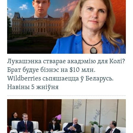
Лукашэнка стварае акадэмію для Колі?
Брат будуе бізнэс на $10 млн.
Wildberries сьпяшаецца ў Беларусь.
Навіны 5 жніўня