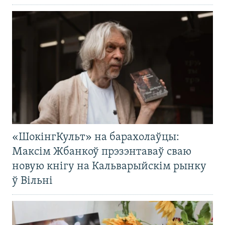
«ШокінгКульт» на барахолаўцы:
Максім Жбанкоў прэзэнтаваў сваю
новую кнігу на Кальварыйскім рынку
ў Вільні