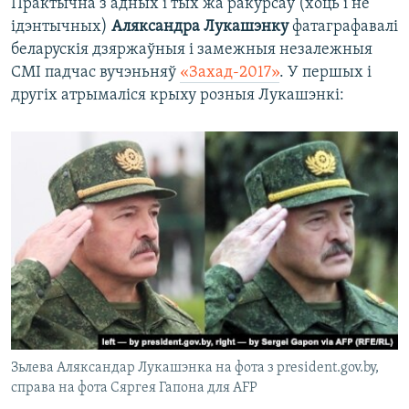
Практычна з адных і тых жа ракурсаў (хоць і не
ідэнтычных)
Аляксандра Лукашэнку
фатаграфавалі
беларускія дзяржаўныя і замежныя незалежныя
СМІ падчас вучэньняў
«Захад-2017»
. У першых і
другіх атрымаліся крыху розныя Лукашэнкі:
Зьлева Аляксандар Лукашэнка на фота з president.gov.by,
справа на фота Сяргея Гапона для AFP