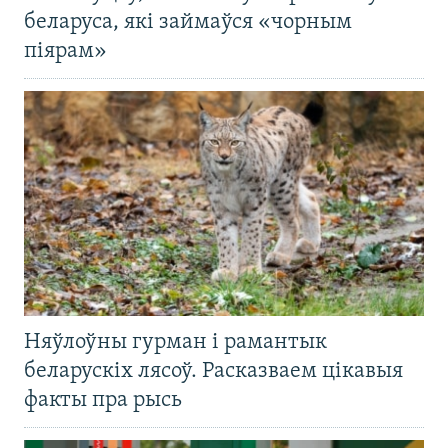
беларуса, які займаўся «чорным
піярам»
Няўлоўны гурман і рамантык
беларускіх лясоў. Расказваем цікавыя
факты пра рысь