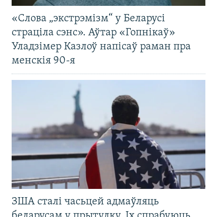
«Слова „экстрэмізм“ у Беларусі
страціла сэнс». Аўтар «Гопнікаў»
Уладзімер Казлоў напісаў раман пра
менскія 90-я
ЗША сталі часьцей адмаўляць
беларусам у прытулку. Іх спрабуюць