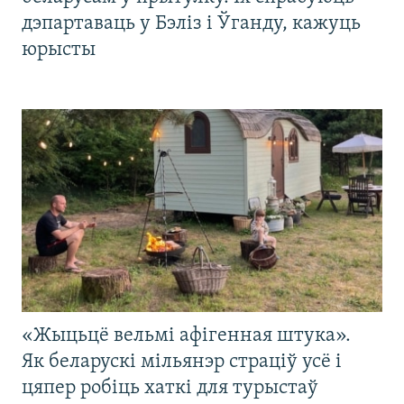
дэпартаваць у Бэліз і Ўганду, кажуць
юрысты
«Жыцьцё вельмі афігенная штука».
Як беларускі мільянэр страціў усё і
цяпер робіць хаткі для турыстаў