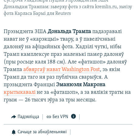
Сустрэча Ўладзіміра Пуціна з прэзыдэнтам ЗША
Дональдам Трампам: зьверху фота з сайта kremlin.ru, зьнізу
фота Карласа Барыі для Reuters
Прэзыдэнта ЗША
Дональда Трампа
падазравалі
нават не ў «карэкцыі» твару, а ў павелічэньні
далоняў на афіцыйных фота. Хадзілі чуткі, нібы
Трамп камплексуе праз маленькі памер далоняў
(пры росьце каля 188 см). Але «фаташоп» далоняў
Трампа
абвяргаў нават Washington Post
, зь якім
Трамп да таго ня раз публічна сварыўся. А
прэзыдэнта Францыі
Эманюэля Макрона
крытыкавалі
не за «фаташоп», а за вялікія траты на
грым — 26 тысяч эўра за тры месяцы.
Падзяліцца
Без VPN
Сачыце за абнаўленьнямі