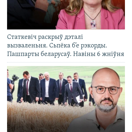
Статкевіч раскрыў дэталі
вызваленьня. Сьпёка б’е рэкорды.
Пашпарты беларусаў. Навіны 6 жніўня