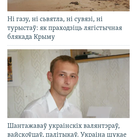
Ні газу, ні сьвятла, ні сувязі, ні
турыстаў: як праходзіць лягістычная
блякада Крыму
Шантажаваў украінскіх валянтэраў,
вайскоўцаў, палітыкаў. Украіна шукае