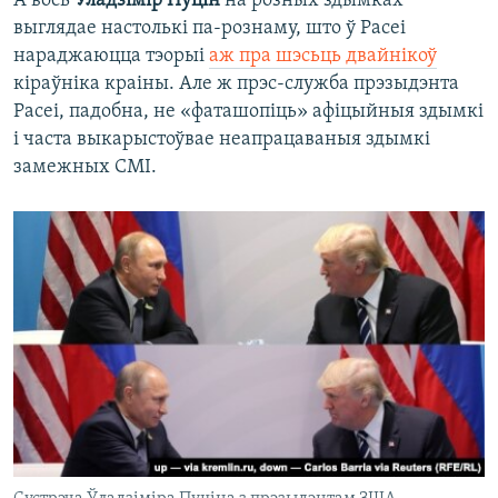
А вось
Уладзімір Пуцін
на розных здымках
выглядае настолькі па-рознаму, што ў Расеі
нараджаюцца тэорыі
аж пра шэсьць двайнікоў
кіраўніка краіны. Але ж прэс-служба прэзыдэнта
Расеі, падобна, не «фаташопіць» афіцыйныя здымкі
і часта выкарыстоўвае неапрацаваныя здымкі
замежных СМІ.