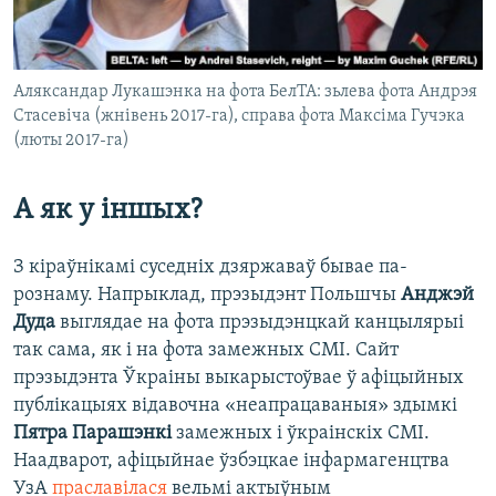
Аляксандар Лукашэнка на фота БелТА: зьлева фота Андрэя
Стасевіча (жнівень 2017-га), справа фота Максіма Гучэка
(люты 2017-га)
А як у іншых?
З кіраўнікамі суседніх дзяржаваў бывае па-
рознаму. Напрыклад, прэзыдэнт Польшчы
Анджэй
Дуда
выглядае на фота прэзыдэнцкай канцылярыі
так сама, як і на фота замежных СМІ. Сайт
прэзыдэнта Ўкраіны выкарыстоўвае ў афіцыйных
публікацыях відавочна «неапрацаваныя» здымкі
Пятра Парашэнкі
замежных і ўкраінскіх СМІ.
Наадварот, афіцыйнае ўзбэцкае інфармагенцтва
УзА
праславілася
вельмі актыўным