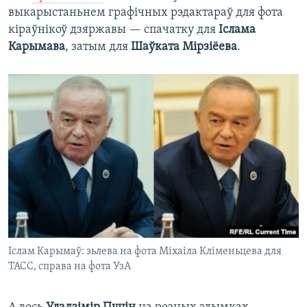
выкарыстаньнем графічных рэдактараў для фота
кіраўнікоў дзяржавы — спачатку для
Іслама
Карымава
, затым для
Шаўката Мірзіёева
.
Іслам Карымаў: зьлева на фота Міхаіла Кліменьцева для
ТАСС, справа на фота УзА