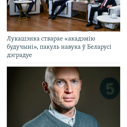
Лукашэнка стварае «акадэмію
будучыні», пакуль навука ў Беларусі
дэградуе