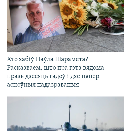
Хто забіў Паўла Шарамета?
Расказваем, што пра гэта вядома
празь дзесяць гадоў і дзе цяпер
асноўныя падазраваныя