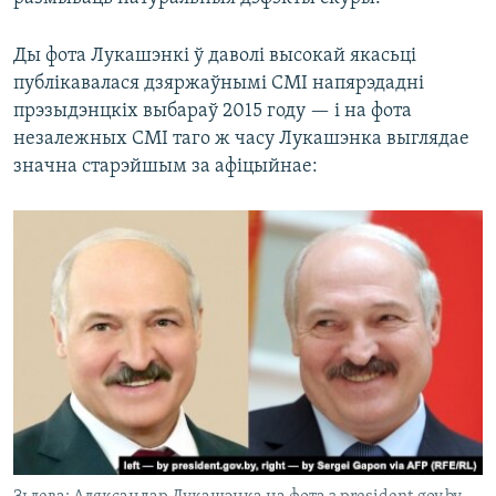
Ды фота Лукашэнкі ў даволі высокай якасьці
публікавалася дзяржаўнымі СМІ напярэдадні
прэзыдэнцкіх выбараў 2015 году — і на фота
незалежных СМІ таго ж часу Лукашэнка выглядае
значна старэйшым за афіцыйнае: