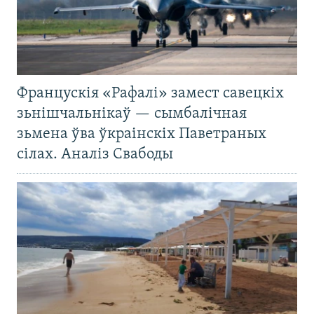
Францускія «Рафалі» замест савецкіх
зьнішчальнікаў — сымбалічная
зьмена ўва ўкраінскіх Паветраных
сілах. Аналіз Свабоды