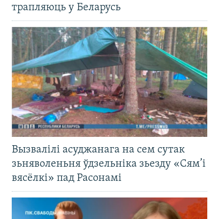
трапляюць у Беларусь
Вызвалілі асуджанага на сем сутак
зьняволеньня ўдзельніка зьезду «Сям’і
вясёлкі» пад Расонамі