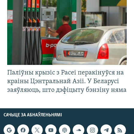
Паліўны крызіс з Расеі перакінуўся на
краіны Цэнтральнай Азіі. У Беларусі
заяўляюць, што дэфіцыту бэнзіну няма
САЧЫЦЕ ЗА АБНАЎЛЕНЬНЯМІ