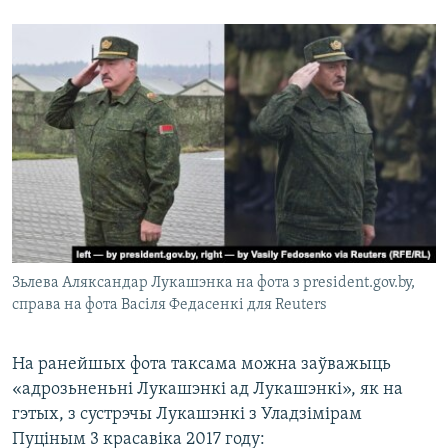
Зьлева Аляксандар Лукашэнка на фота з president.gov.by,
справа на фота Васіля Федасенкі для Reuters
На ранейшых фота таксама можна заўважыць
«адрозьненьні Лукашэнкі ад Лукашэнкі», як на
гэтых, з сустрэчы Лукашэнкі з Уладзімірам
Пуціным 3 красавіка 2017 году: