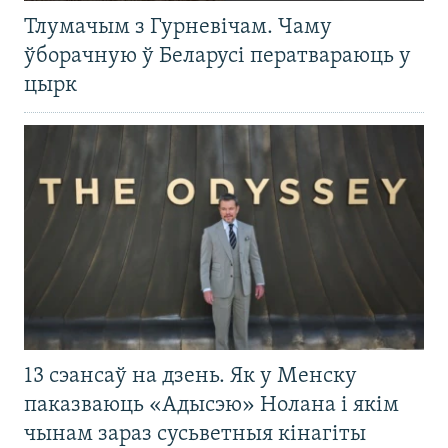
Тлумачым з Гурневічам. Чаму
ўборачную ў Беларусі ператвараюць у
цырк
13 сэансаў на дзень. Як у Менску
паказваюць «Адысэю» Нолана і якім
чынам зараз сусьветныя кінагіты