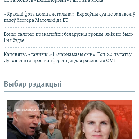
Як ваююць зь «Вяйшнорыяй» і што яна можа
«Красьці фота можна легальна»: Вярхоўны суд не задаволіў
пазоў блогера Матолькі да БТ
Боны, талеры, пракапейкі: беларускія грошы, якіх не было
і ня будзе
Кацяняты, «танчыкі» і «чарнамазы сын». Топ-20 цытатаў
Лукашэнкі з прэс-канфэрэнцыі для расейскіх СМІ
Выбар рэдакцыі