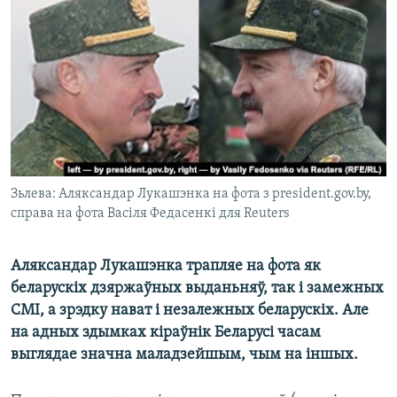
КУЛЬТУРА
МОВА
КАЛЯНДАР
НА ХВАЛЯХ СВАБОДЫ
Зьлева: Аляксандар Лукашэнка на фота з president.gov.by,
справа на фота Васіля Федасенкі для Reuters
Аляксандар Лукашэнка трапляе на фота як
беларускіх дзяржаўных выданьняў, так і замежных
СМІ, а зрэдку нават і незалежных беларускіх. Але
на адных здымках кіраўнік Беларусі часам
выглядае значна маладзейшым, чым на іншых.