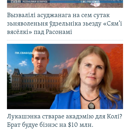
Вызвалілі асуджанага на сем сутак
зьняволеньня ўдзельніка зьезду «Сям’і
вясёлкі» пад Расонамі
Лукашэнка стварае акадэмію для Колі?
Брат будуе бізнэс на $10 млн.