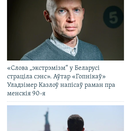
«Слова „экстрэмізм“ у Беларусі
страціла сэнс». Аўтар «Гопнікаў»
Уладзімер Казлоў напісаў раман пра
менскія 90-я