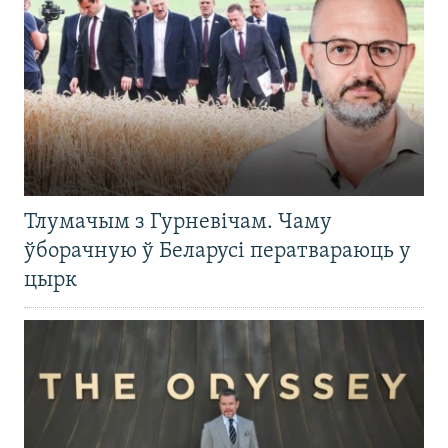
Тлумачым з Гурневічам. Чаму
ўборачную ў Беларусі ператвараюць у
цырк