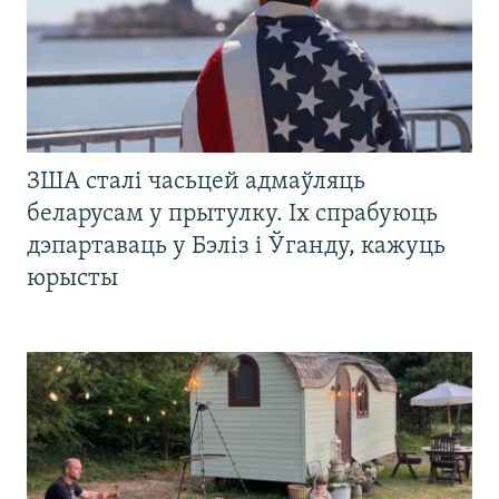
ЗША сталі часьцей адмаўляць
беларусам у прытулку. Іх спрабуюць
дэпартаваць у Бэліз і Ўганду, кажуць
юрысты