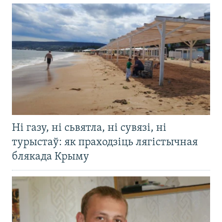
Ні газу, ні сьвятла, ні сувязі, ні
турыстаў: як праходзіць лягістычная
блякада Крыму