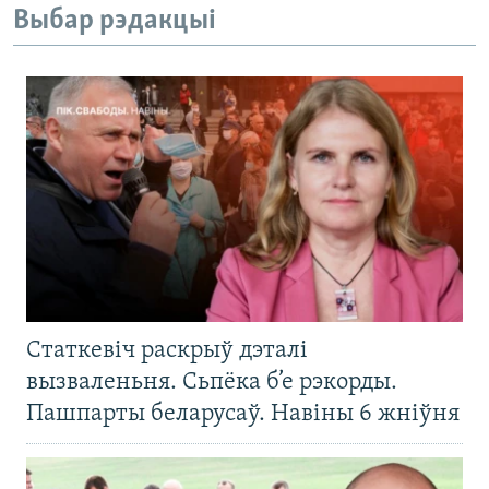
Выбар рэдакцыі
Статкевіч раскрыў дэталі
вызваленьня. Сьпёка б’е рэкорды.
Пашпарты беларусаў. Навіны 6 жніўня