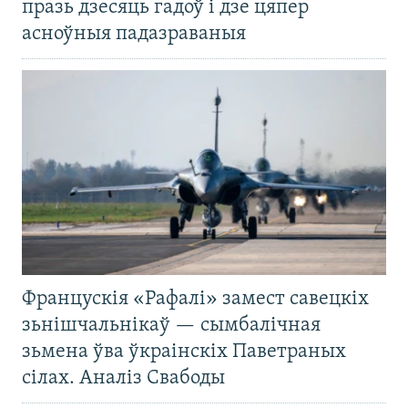
празь дзесяць гадоў і дзе цяпер
асноўныя падазраваныя
Францускія «Рафалі» замест савецкіх
зьнішчальнікаў — сымбалічная
зьмена ўва ўкраінскіх Паветраных
сілах. Аналіз Свабоды