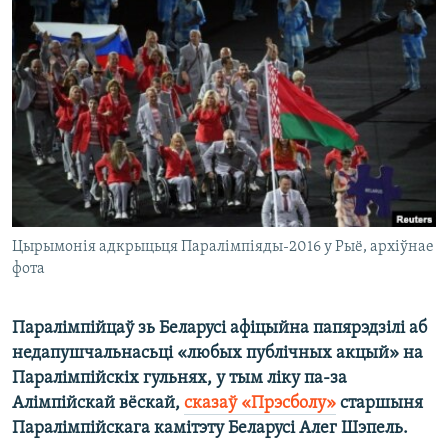
КУЛЬТУРА
МОВА
КАЛЯНДАР
НА ХВАЛЯХ СВАБОДЫ
Цырымонія адкрыцьця Паралімпіяды-2016 у Рыё, архіўнае
фота
Паралімпійцаў зь Беларусі афіцыйна папярэдзілі аб
недапушчальнасьці «любых публічных акцый» на
Паралімпійскіх гульнях, у тым ліку па-за
Алімпійскай вёскай,
сказаў «Прэсболу»
старшыня
Паралімпійскага камітэту Беларусі Алег Шэпель.