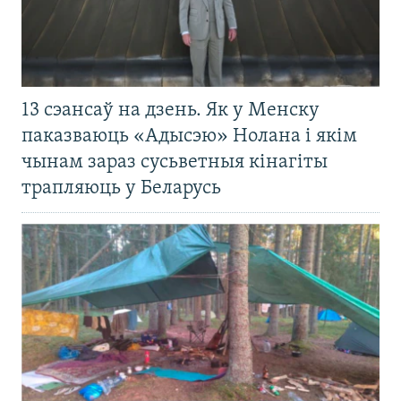
13 сэансаў на дзень. Як у Менску
паказваюць «Адысэю» Нолана і якім
чынам зараз сусьветныя кінагіты
трапляюць у Беларусь