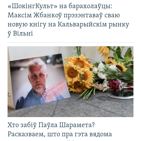
«ШокінгКульт» на барахолаўцы:
Максім Жбанкоў прэзэнтаваў сваю
новую кнігу на Кальварыйскім рынку
ў Вільні
Хто забіў Паўла Шарамета?
Расказваем, што пра гэта вядома