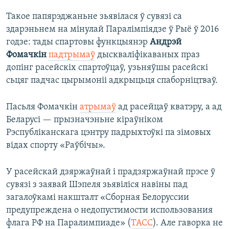
Такое папярэджаньне зьявілася ў сувязі са
здарэньнем на мінулай Паралімпіядзе ў Рыё ў 2016
годзе: тады спартовы функцыянэр
Андрэй
Фомачкін
падтрымаў
дыскваліфікаваных праз
допінг расейскіх спартоўцаў, узьняўшы расейскі
сьцяг падчас цырымоніі адкрыцьця спаборніцтваў.
Пасьля Фомачкін
атрымаў
ад расейцаў кватэру, а ад
Беларусі — прызначэньне кіраўніком
Рэспубліканскага цэнтру падрыхтоўкі па зімовых
відах спорту «Раўбічы».
У расейскай дзяржаўнай і прадзяржаўнай прэсе ў
сувязі з заявай Шэпеля зьявіліся навіны пад
загалоўкамі накшталт «Сборная Белоруссии
предупреждена о недопустимости использования
флага РФ на Паралимпиаде» (
ТАСС
). Але гаворка не