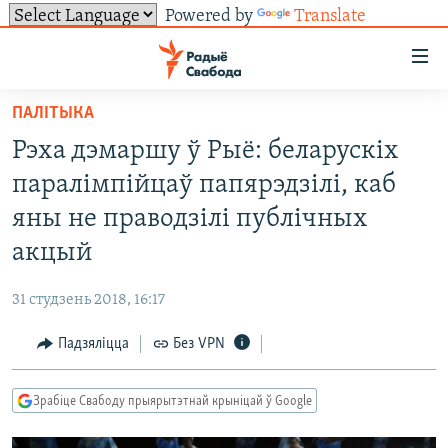
Powered by
Translate
Лінкі
ўнівэрсальнага
доступу
ПАЛІТЫКА
НАВІНЫ
Перайсьці
Рэха дэмаршу ў Рыё: беларускіх
да
ТОЛЬКІ НА СВАБОДЗЕ
УСЕ НАВІНЫ
паралімпійцаў папярэдзілі, каб
галоўнага
СУВЯЗЬ
ВІДЭА І ФОТА
ТЭСТЫ
зьместу
яны не праводзілі публічных
Перайсьці
ПАДПІСАЦЦА
ЛЮДЗІ
БЛОГІ
АБЫСЬЦІ БЛЯКАВАНЬНЕ
акцый
да
ПАЛІТЫКА
ГІСТОРЫЯ НА СВАБОДЗЕ
ПАДЗЯЛІЦЦА ІНФАРМАЦЫЯЙ
RSS
галоўнай
САЧЫЦЕ ЗА АБНАЎЛЕНЬНЯМІ
31 студзень 2018, 16:17
навігацыі
ЭКАНОМІКА
ПАДКАСТЫ
ПАДКАСТЫ
Перайсьці
Падзяліцца
Без VPN
ВАЙНА
КНІГІ
FACEBOOK
да
БЕЛАРУСЫ НА ВАЙНЕ
АЎДЫЁКНІГІ
TWITTER
пошуку
Зрабіце Свабоду прыярытэтнай крыніцай ў Google
ПАЛІТВЯЗЬНІ
PREMIUM
Усе сайты РС/РСЭ