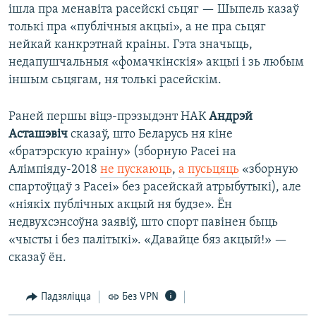
ішла пра менавіта расейскі сьцяг — Шыпель казаў
толькі пра «публічныя акцыі», а не пра сьцяг
нейкай канкрэтнай краіны. Гэта значыць,
недапушчальныя «фомачкінскія» акцыі і зь любым
іншым сьцягам, ня толькі расейскім.
Раней першы віцэ-прэзыдэнт НАК
Андрэй
Асташэвіч
сказаў, што Беларусь ня кіне
«братэрскую краіну» (зборную Расеі на
Алімпіяду-2018
не пускаюць
,
а пусьцяць
«зборную
спартоўцаў з Расеі» без расейскай атрыбутыкі), але
«ніякіх публічных акцый ня будзе». Ён
недвухсэнсоўна заявіў, што спорт павінен быць
«чысты і без палітыкі». «Давайце бяз акцый!» —
сказаў ён.
Падзяліцца
Без VPN