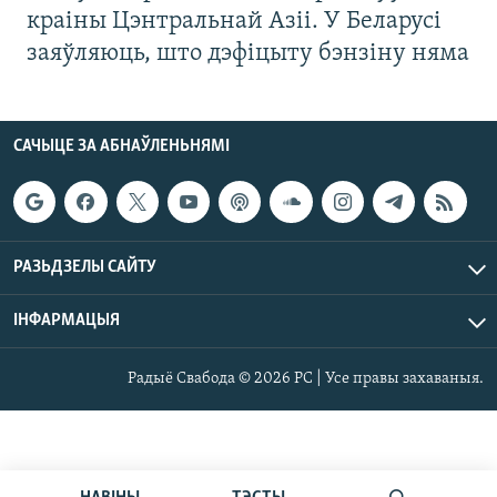
краіны Цэнтральнай Азіі. У Беларусі
заяўляюць, што дэфіцыту бэнзіну няма
САЧЫЦЕ ЗА АБНАЎЛЕНЬНЯМІ
РАЗЬДЗЕЛЫ САЙТУ
ІНФАРМАЦЫЯ
Радыё Свабода © 2026 РС | Усе правы захаваныя.