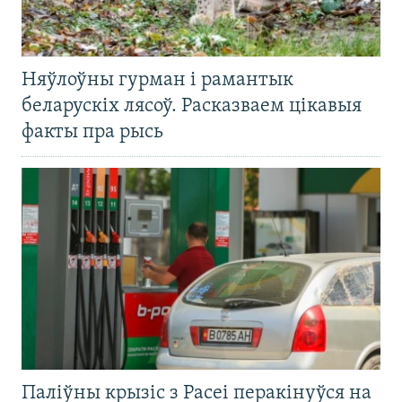
Няўлоўны гурман і рамантык
беларускіх лясоў. Расказваем цікавыя
факты пра рысь
Паліўны крызіс з Расеі перакінуўся на