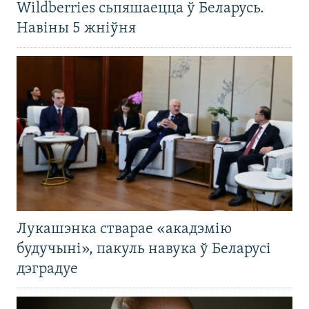
Wildberries сьпяшаецца ў Беларусь.
Навіны 5 жніўня
Лукашэнка стварае «акадэмію
будучыні», пакуль навука ў Беларусі
дэградуе