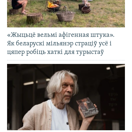
«Жыцьцё вельмі афігенная штука».
Як беларускі мільянэр страціў усё і
цяпер робіць хаткі для турыстаў