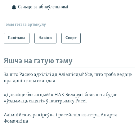
Сачыце за абнаўленьнямі
Тэмы гэтага артыкулу
Палітыка
Навіны
Спорт
Яшчэ на гэтую тэму
За што Расею адхілілі ад Алімпіяды? Усё, што трэба ведаць
пра допінгавы скандал
«Давайце бяз акцый!» НАК Беларусі больш ня будзе
«ўздымаць сьцягі» ў падтрымку Расеі
Алімпійская ракіроўка і расейскія кватэры Андрэя
Фомачкіна