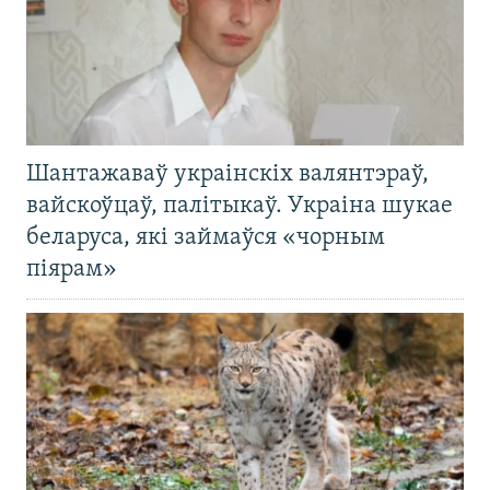
Шантажаваў украінскіх валянтэраў,
вайскоўцаў, палітыкаў. Украіна шукае
беларуса, які займаўся «чорным
піярам»