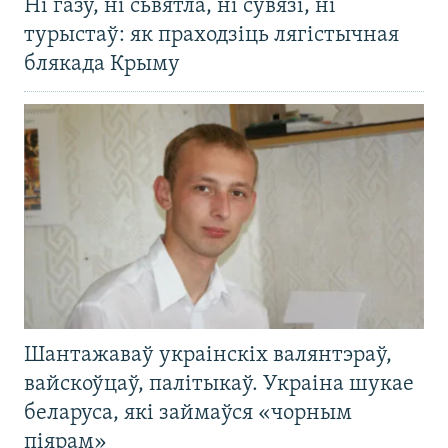
Ні газу, ні сьвятла, ні сувязі, ні
турыстаў: як праходзіць лягістычная
блякада Крыму
Шантажаваў украінскіх валянтэраў,
вайскоўцаў, палітыкаў. Украіна шукае
беларуса, які займаўся «чорным
піярам»