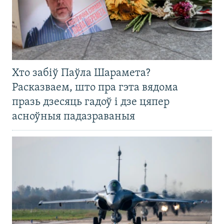
Хто забіў Паўла Шарамета?
Расказваем, што пра гэта вядома
празь дзесяць гадоў і дзе цяпер
асноўныя падазраваныя