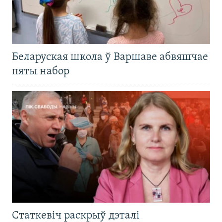
Беларуская школа ў Варшаве абвяшчае
пяты набор
Статкевіч раскрыў дэталі