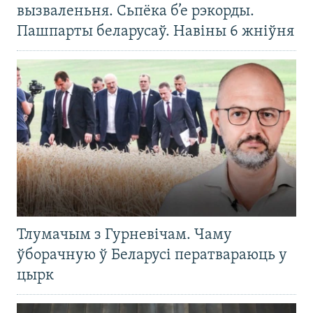
вызваленьня. Сьпёка б’е рэкорды.
Пашпарты беларусаў. Навіны 6 жніўня
Тлумачым з Гурневічам. Чаму
ўборачную ў Беларусі ператвараюць у
цырк