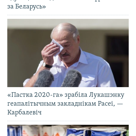
за Беларусь»
«Пастка 2020-га» зрабіла Лукашэнку
геапалітычным закладнікам Расеі, —
Карбалевіч