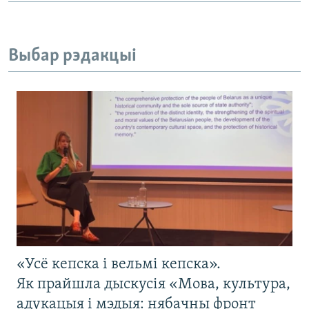
Выбар рэдакцыі
«Усё кепска і вельмі кепска».
Як прайшла дыскусія «Мова, культура,
адукацыя і мэдыя: нябачны фронт