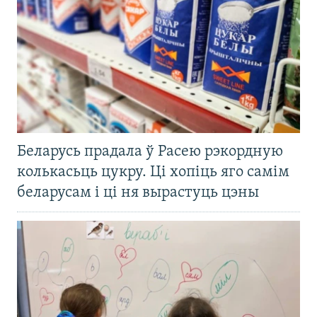
Беларусь прадала ў Расею рэкордную
колькасьць цукру. Ці хопіць яго самім
беларусам і ці ня вырастуць цэны