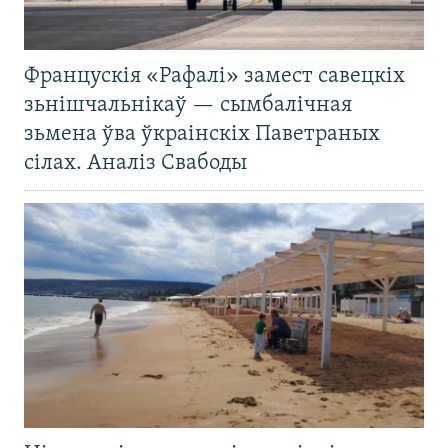
Францускія «Рафалі» замест савецкіх
зьнішчальнікаў — сымбалічная
зьмена ўва ўкраінскіх Паветраных
сілах. Аналіз Свабоды