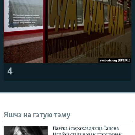
4
Яшчэ на гэтую тэму
Паэтка і перакладчыца Тацяна
Нядбай стала новай старшынёй