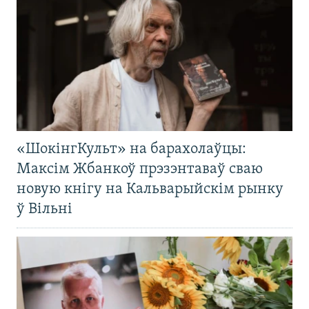
«ШокінгКульт» на барахолаўцы:
Максім Жбанкоў прэзэнтаваў сваю
новую кнігу на Кальварыйскім рынку
ў Вільні