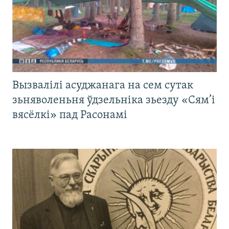
Вызвалілі асуджанага на сем сутак
зьняволеньня ўдзельніка зьезду «Сям’і
вясёлкі» пад Расонамі