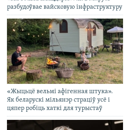
разбудоўвае вайсковую інфраструктуру
«Жыцьцё вельмі афігенная штука».
Як беларускі мільянэр страціў усё і
цяпер робіць хаткі для турыстаў