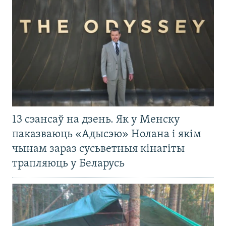
13 сэансаў на дзень. Як у Менску
паказваюць «Адысэю» Нолана і якім
чынам зараз сусьветныя кінагіты
трапляюць у Беларусь