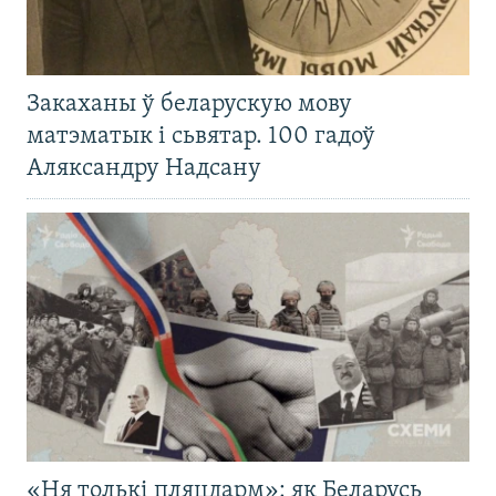
Закаханы ў беларускую мову
матэматык і сьвятар. 100 гадоў
Аляксандру Надсану
«Ня толькі пляцдарм»: як Беларусь