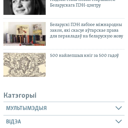
Беларускага ПЭН-цэнтру
Беларускі ПЭН лабіюе міжнародны
закон, які скасуе аўтарскае права
для перакладаў на беларускую мову
500 найлепшых кніг за 500 гадоў
Катэгорыі
МУЛЬТЫМЭДЫЯ
ВІДЭА