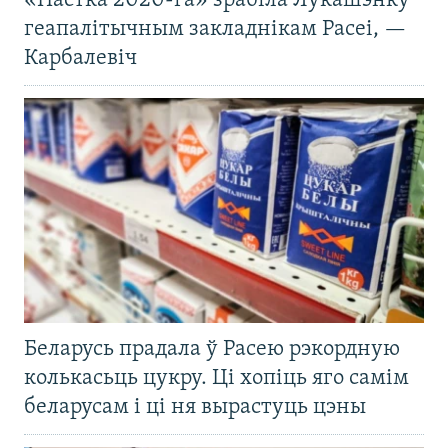
«Пастка 2020-га» зрабіла Лукашэнку
геапалітычным закладнікам Расеі, —
Карбалевіч
Беларусь прадала ў Расею рэкордную
колькасьць цукру. Ці хопіць яго самім
беларусам і ці ня вырастуць цэны