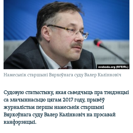
КУЛЬТУРА
МОВА
КАЛЯНДАР
НА ХВАЛЯХ СВАБОДЫ
Намесьнік старшыні Вярхоўнага суду Валер Калінковіч
Судовую статыстыку, якая сьведчыць пра тэндэнцыі
са злачыннасьцю цягам 2017 году, прывёў
журналістам першы намесьнік старшыні
Вярхоўнага суду Валер Калінковіч на прэсавай
канфэрэнцыі.