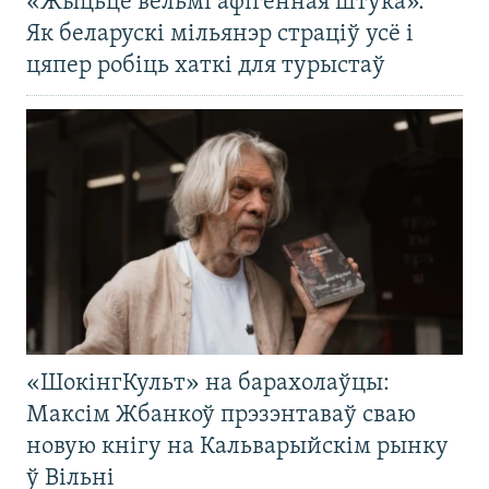
«Жыцьцё вельмі афігенная штука».
Як беларускі мільянэр страціў усё і
цяпер робіць хаткі для турыстаў
«ШокінгКульт» на барахолаўцы:
Максім Жбанкоў прэзэнтаваў сваю
новую кнігу на Кальварыйскім рынку
ў Вільні