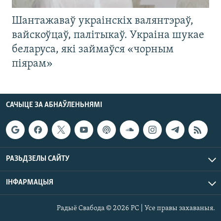
Шантажаваў украінскіх валянтэраў,
вайскоўцаў, палітыкаў. Украіна шукае
беларуса, які займаўся «чорным
піярам»
САЧЫЦЕ ЗА АБНАЎЛЕНЬНЯМІ
РАЗЬДЗЕЛЫ САЙТУ
ІНФАРМАЦЫЯ
Радыё Свабода © 2026 РС | Усе правы захаваныя.