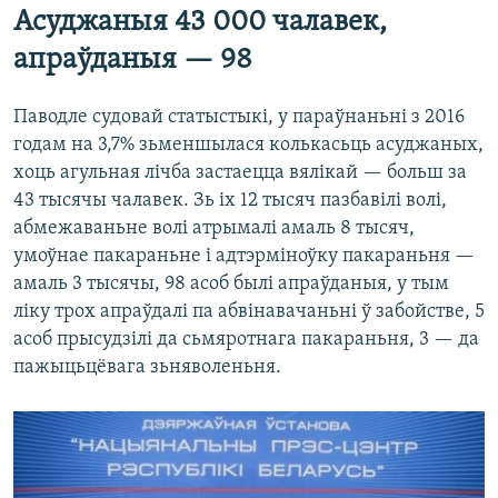
Асуджаныя 43 000 чалавек,
апраўданыя — 98
Паводле судовай статыстыкі, у параўнаньні з 2016
годам на 3,7% зьменшылася колькасьць асуджаных,
хоць агульная лічба застаецца вялікай — больш за
43 тысячы чалавек. Зь іх 12 тысяч пазбавілі волі,
абмежаваньне волі атрымалі амаль 8 тысяч,
умоўнае пакараньне і адтэрміноўку пакараньня —
амаль 3 тысячы, 98 асоб былі апраўданыя, у тым
ліку трох апраўдалі па абвінавачаньні ў забойстве, 5
асоб прысудзілі да сьмяротнага пакараньня, 3 — да
пажыцьцёвага зьняволеньня.