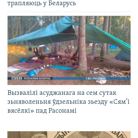
трапляюць у Беларусь
Вызвалілі асуджанага на сем сутак
зьняволеньня ўдзельніка зьезду «Сям’і
вясёлкі» пад Расонамі