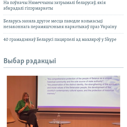
На поўначы Нямеччыны затрымалі беларусаў, якія
абкрадалі гіпэрмаркеты
Беларусь заняла другое месца паводле колькасьці
незаконнага перамяшчэньня наркотыкаў праз Украіну
40 грамадзянаў Беларусі пацярпелі ад махляроў у Skype
Выбар рэдакцыі