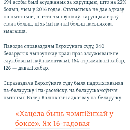
694 асобы былі асуджаныя за карупцыю, што на 22%
больш, чым у 2016 годзе. Статыстыка не дае адказу
на пытаньне, ці гэта чыноўнікаў-карупцыянэраў
стала больш, ці зь імі пачалі больш пасьпяхова
змагацца.
Паводле справаздачы Вярхоўнага суду, 240
беларускіх чыноўнікаў кралі праз злоўжываньне
службовымі паўнамоцтвамі, 154 атрымлівалі хабар,
126 — давалі хабар.
Справаздача Вярхоўнага суду была падрыхтаваная
па-беларуску і па-расейску, на беларускамоўныя
пытаньні Валер Калінковіч адказваў па-беларуску.
«Хацела быць чэмпіёнкай у
боксе». Як 16-гадовая