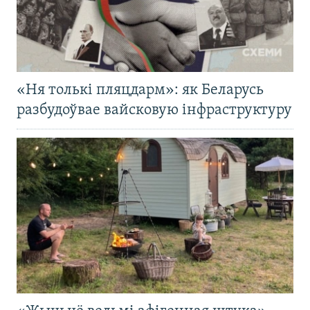
«Ня толькі пляцдарм»: як Беларусь
разбудоўвае вайсковую інфраструктуру