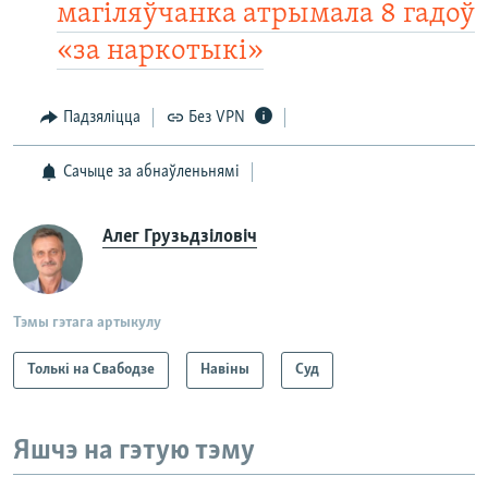
магіляўчанка атрымала 8 гадоў
«за наркотыкі»
Падзяліцца
Без VPN
Сачыце за абнаўленьнямі
Алег Грузьдзіловіч
Тэмы гэтага артыкулу
Толькі на Свабодзе
Навіны
Суд
Яшчэ на гэтую тэму