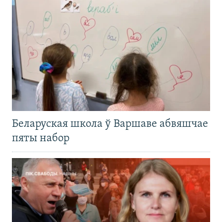
Беларуская школа ў Варшаве абвяшчае
пяты набор