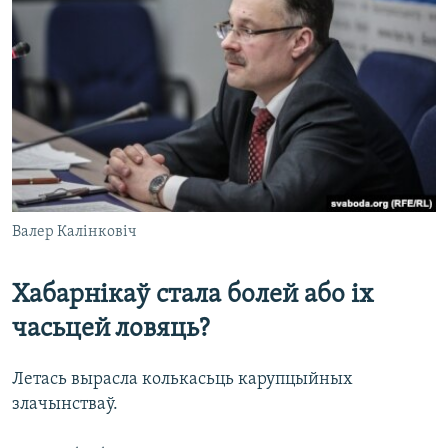
Валер Калінковіч
Хабарнікаў стала болей або іх
часьцей ловяць?
Летась вырасла колькасьць карупцыйных
злачынстваў.