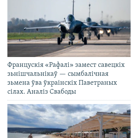
Францускія «Рафалі» замест савецкіх
зьнішчальнікаў — сымбалічная
зьмена ўва ўкраінскіх Паветраных
сілах. Аналіз Свабоды