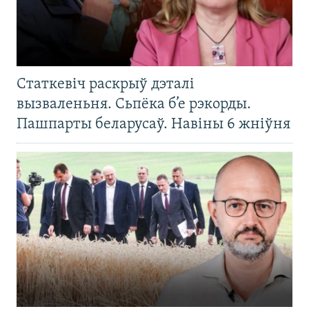
Статкевіч раскрыў дэталі
вызваленьня. Сьпёка б’е рэкорды.
Пашпарты беларусаў. Навіны 6 жніўня