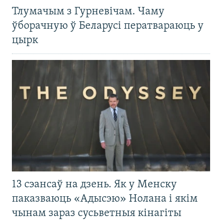
Тлумачым з Гурневічам. Чаму
ўборачную ў Беларусі ператвараюць у
цырк
13 сэансаў на дзень. Як у Менску
паказваюць «Адысэю» Нолана і якім
чынам зараз сусьветныя кінагіты