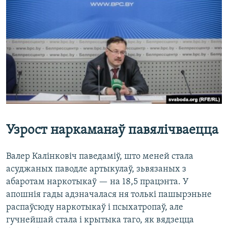
Узрост наркаманаў павялічваецца
Валер Калінковіч паведаміў, што меней стала
асуджаных паводле артыкулаў, зьвязаных з
абаротам наркотыкаў — на 18,5 працэнта. У
апошнія гады адзначалася ня толькі пашырэньне
распаўсюду наркотыкаў і псыхатропаў, але
гучнейшай стала і крытыка таго, як вядзецца