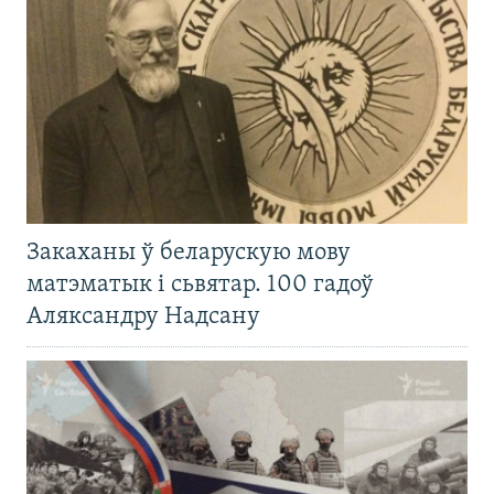
Закаханы ў беларускую мову
матэматык і сьвятар. 100 гадоў
Аляксандру Надсану