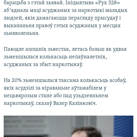
барацьба з гэтай зьявай. Ініцыятыва «Рух 328»
абʼяднала маці асуджаных за наркотыкі маладых
людзей, якія дамагаюцца перагляду прысудаў і
выкананьня правоў гэтых асуджаных у месцах
зьняволеньня.
Паводле апошніх зьвестак, летась больш як удвая
зьменшылася колькасьць непаўналетніх,
асуджаных за збыт наркотыкаў.
На 20% зьменшылася таксама колькасьць асобаў,
якіх асудзілі за кіраваньне аўтамабілем у
нецьвярозым стане або пад узьдзеяньнем
наркотыкаў, сказаў Валер Калінковіч.