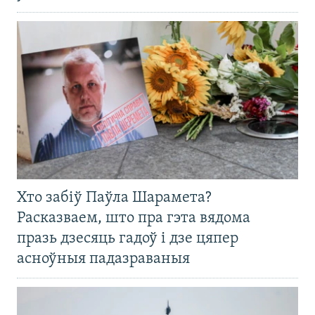
Хто забіў Паўла Шарамета?
Расказваем, што пра гэта вядома
празь дзесяць гадоў і дзе цяпер
асноўныя падазраваныя