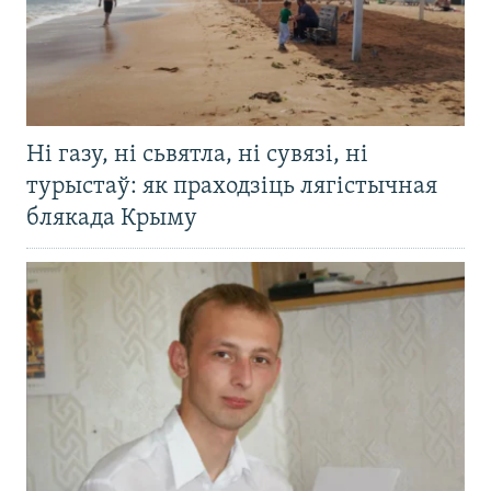
Ні газу, ні сьвятла, ні сувязі, ні
турыстаў: як праходзіць лягістычная
блякада Крыму