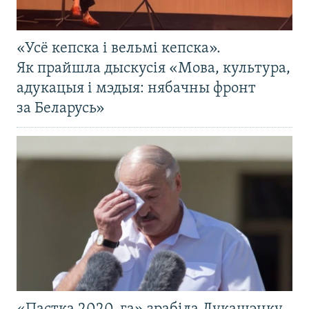
«Усё кепска і вельмі кепска».
Як прайшла дыскусія «Мова, культура,
адукацыя і мэдыя: нябачны фронт
за Беларусь»